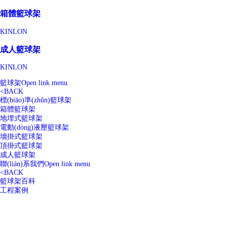
箱體籃球架
KINLON
成人籃球架
KINLON
籃球架
Open link menu
<
BACK
標(biāo)準(zhǔn)籃球架
箱體籃球架
地埋式籃球架
電動(dòng)液壓籃球架
墻掛式籃球架
頂掛式籃球架
成人籃球架
聯(lián)系我們
Open link menu
<
BACK
籃球架百科
工程案例