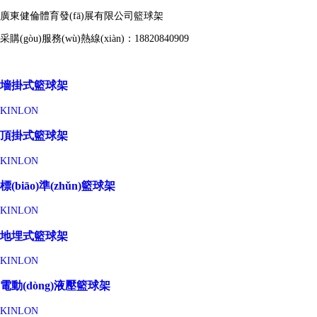
廣東健倫體育發(fā)展有限公司籃球架
采購(gòu)服務(wù)熱線(xiàn)：18820840909
墻掛式籃球架
KINLON
頂掛式籃球架
KINLON
標(biāo)準(zhǔn)籃球架
KINLON
地埋式籃球架
KINLON
電動(dòng)液壓籃球架
KINLON