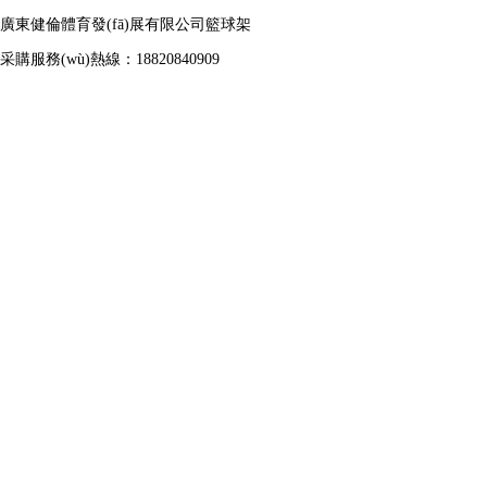
廣東健倫體育發(fā)展有限公司籃球架
采購服務(wù)熱線：18820840909