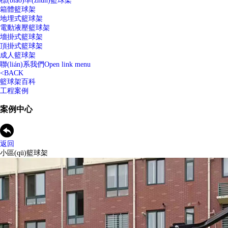
標(biāo)準(zhǔn)籃球架
箱體籃球架
地埋式籃球架
電動液壓籃球架
墻掛式籃球架
頂掛式籃球架
成人籃球架
聯(lián)系我們
Open link menu
<
BACK
籃球架百科
工程案例
案例中心
返回
小區(qū)籃球架