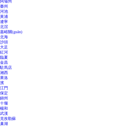
阿壩州
臺州
河池
黃浦
遼寧
北滘
嘉峪關(guān)
北海
沙頭
大足
紅河
臨夏
金昌
駐馬店
湘西
果洛
濱
江門
保定
錦州
十堰
楊和
武漢
克孜勒蘇
巢湖