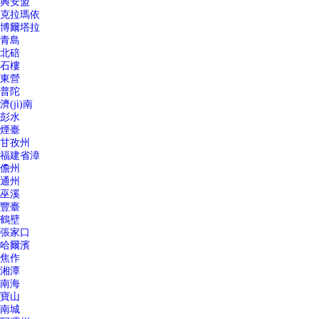
興安盟
克拉瑪依
博爾塔拉
青島
北碚
石樓
東營
普陀
濟(jì)南
彭水
煙臺
甘孜州
福建省漳
儋州
通州
巫溪
豐臺
鶴壁
張家口
哈爾濱
焦作
湘潭
南海
寶山
南城