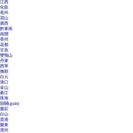
江西
化龍
亳州
眉山
廣西
黔東南
南開
香州
花都
甘孜
雙鴨山
丹東
西寧
撫順
白云
港口
金山
綦江
珠海
韶關(guān)
棗莊
白山
貴港
樂東
濱州