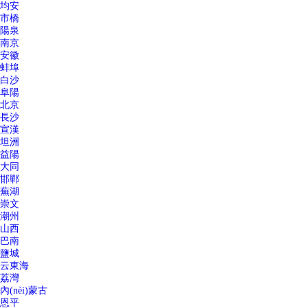
均安
市橋
陽泉
南京
安徽
蚌埠
白沙
阜陽
北京
長沙
宣漢
坦洲
益陽
大同
邯鄲
蕪湖
崇文
潮州
山西
巴南
鹽城
云東海
荔灣
內(nèi)蒙古
恩平