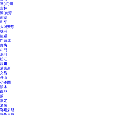
達(dá)州
吉林
濟(jì)源
南朗
和平
大興安嶺
株洲
龍巖
門頭溝
廊坊
斗門
深圳
松江
銀川
浦東新
文昌
舟山
小谷圍
陵水
白坭
荊
嘉定
酒泉
鄂爾多斯
呼倫貝爾