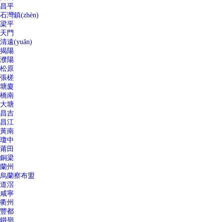
昌平
石灣鎮(zhèn)
梁平
天門
清遠(yuǎn)
揭陽
濮陽
松原
張槎
塘廈
橋南
大塘
昌吉
昌江
黃南
瓊中
莆田
銅梁
蘭州
烏蘭察布盟
道滘
咸寧
衢州
豐都
鐵嶺