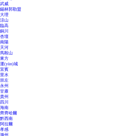
武威
錫林郭勒盟
大理
涼山
臨高
銅川
杏壇
南陽
天河
馬鞍山
東方
運(yùn)城
宜賓
里水
崇左
永州
甘肅
貴州
四川
海南
齊齊哈爾
黔西南
阿拉爾
孝感
滁州