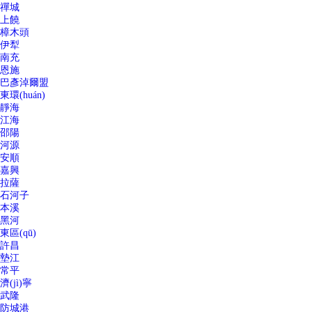
禪城
上饒
樟木頭
伊犁
南充
恩施
巴彥淖爾盟
東環(huán)
靜海
江海
邵陽
河源
安順
嘉興
拉薩
石河子
本溪
黑河
東區(qū)
許昌
墊江
常平
濟(jì)寧
武隆
防城港