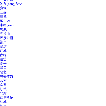
神農(nóng)架林
寶坻
江蘇
鷹潭
銅仁地
中衛(wèi)
忠縣
五指山
巴彥淖爾
鄭州
濰坊
西城
赤峰
臨汾
南平
營口
閘北
烏魯木齊
云南
南寧
順義
開封
西雙版納
桂城