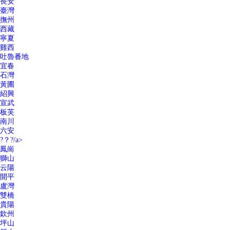
長安
臺灣
撫州
西藏
寧夏
雞西
吐魯番地
宜春
石灣
黃圃
紹興
宣武
板芙
南川
六安
?？?/a>
鳳崗
獅山
云陽
開平
盧灣
雙橋
貴陽
欽州
坪山