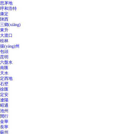
思茅地
呼和浩特
康定
陜西
三鄉(xiāng)
東升
大渡口
桂林
揚(yáng)州
包頭
昆明
六盤水
南匯
天水
定西地
石壁
徐匯
定安
遼陽
昭通
池州
閔行
金華
長寧
蘇州