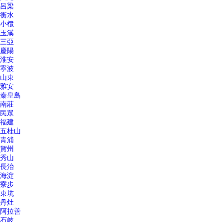
呂梁
衡水
小欖
玉溪
三亞
慶陽
淮安
寧波
山東
雅安
秦皇島
南莊
民眾
福建
五桂山
青浦
賀州
秀山
長治
海淀
寮步
東坑
丹灶
阿拉善
石岐