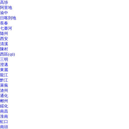
高埗
阿里地
渝中
日喀則地
長春
七臺河
隨州
西安
清溪
陳村
西區(qū)
三明
澄邁
東麗
龍江
黔江
萊蕪
滄州
通化
郴州
綏化
南昌
淮南
虹口
南頭