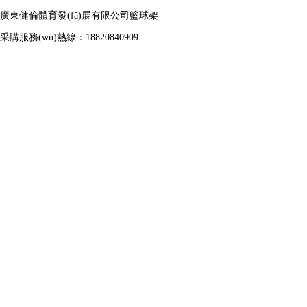
廣東健倫體育發(fā)展有限公司籃球架
采購服務(wù)熱線：18820840909