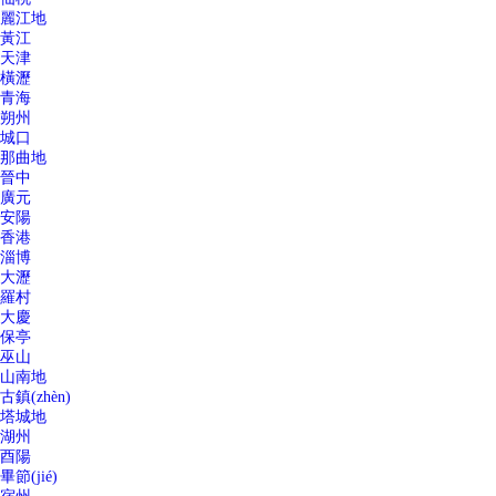
麗江地
黃江
天津
橫瀝
青海
朔州
城口
那曲地
晉中
廣元
安陽
香港
淄博
大瀝
羅村
大慶
保亭
巫山
山南地
古鎮(zhèn)
塔城地
湖州
酉陽
畢節(jié)