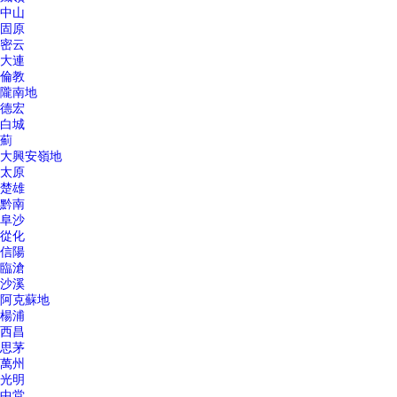
中山
固原
密云
大連
倫教
隴南地
德宏
白城
薊
大興安嶺地
太原
楚雄
黔南
阜沙
從化
信陽
臨滄
沙溪
阿克蘇地
楊浦
西昌
思茅
萬州
光明
中堂