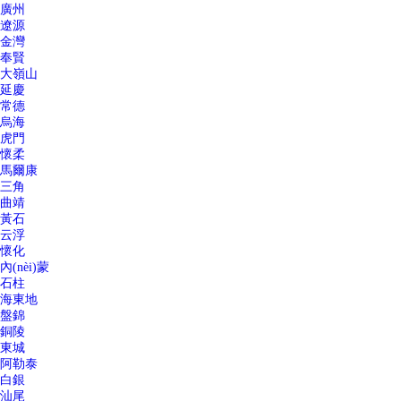
廣州
遼源
金灣
奉賢
大嶺山
延慶
常德
烏海
虎門
懷柔
馬爾康
三角
曲靖
黃石
云浮
懷化
內(nèi)蒙
石柱
海東地
盤錦
銅陵
東城
阿勒泰
白銀
汕尾