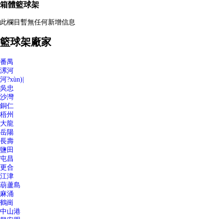
箱體籃球架
此欄目暫無任何新增信息
籃球架廠家
番禺
漯河
河?xùn)|
吳忠
沙灣
銅仁
梧州
大龍
岳陽
長壽
鹽田
屯昌
更合
江津
葫蘆島
麻涌
鶴崗
中山港