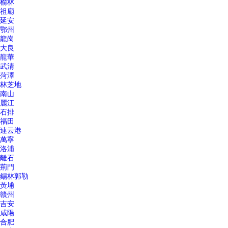
榆林
祖廟
延安
鄂州
龍崗
大良
龍華
武清
菏澤
林芝地
南山
麗江
石排
福田
連云港
萬寧
洛浦
離石
荊門
錫林郭勒
黃埔
贛州
吉安
咸陽
合肥