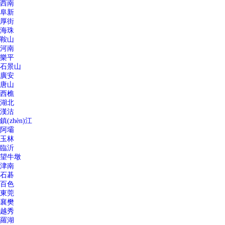
西南
阜新
厚街
海珠
鞍山
河南
樂平
石景山
廣安
唐山
西樵
湖北
漢沽
鎮(zhèn)江
阿壩
玉林
臨沂
望牛墩
津南
石碁
百色
東莞
襄樊
越秀
羅湖