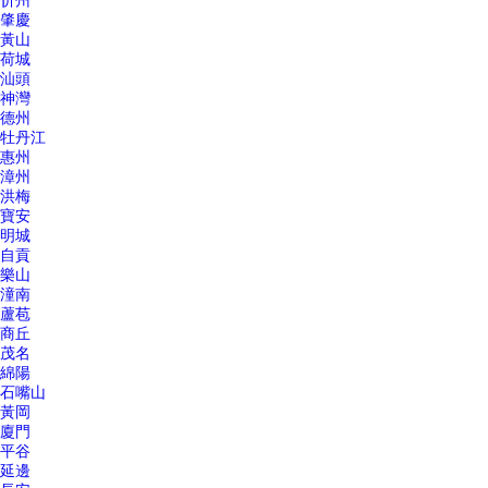
忻州
肇慶
黃山
荷城
汕頭
神灣
德州
牡丹江
惠州
漳州
洪梅
寶安
明城
自貢
樂山
潼南
蘆苞
商丘
茂名
綿陽
石嘴山
黃岡
廈門
平谷
延邊