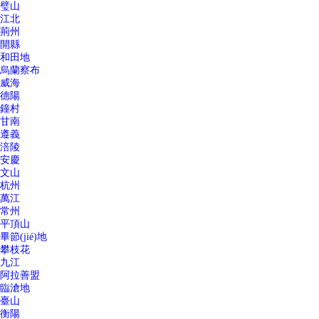
璧山
江北
荊州
開縣
和田地
烏蘭察布
威海
德陽
鐘村
甘南
遵義
涪陵
安慶
文山
杭州
萬江
常州
平頂山
畢節(jié)地
攀枝花
九江
阿拉善盟
臨滄地
臺山
衡陽