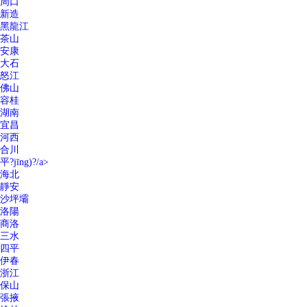
周口
新造
黑龍江
茶山
安康
大石
怒江
佛山
容桂
湖南
宜昌
河西
合川
平?jīng)?/a>
海北
靜安
沙坪壩
洛陽
商洛
三水
四平
伊春
浙江
保山
張掖