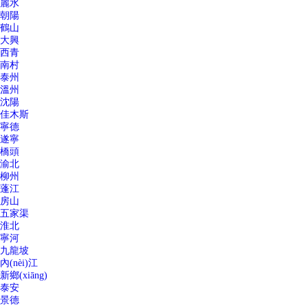
麗水
朝陽
鶴山
大興
西青
南村
泰州
溫州
沈陽
佳木斯
寧德
遂寧
橋頭
渝北
柳州
蓬江
房山
五家渠
淮北
寧河
九龍坡
內(nèi)江
新鄉(xiāng)
泰安
景德