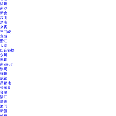
徐州
南沙
新會
高明
渭南
來賓
三門峽
宣城
潛江
大港
巴音郭楞
永川
無錫
南區(qū)
崇明
梅州
成都
昌都地
張家界
資陽
陽江
廣東
澳門
新疆
仙桃