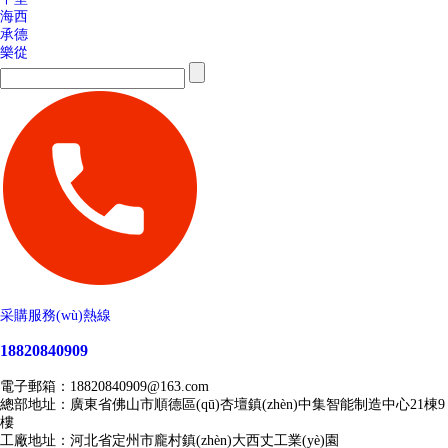
海西
承德
樂從
采購服務(wù)熱線
18820840909
電子郵箱：18820840909@163.com
總部地址：廣東省佛山市順德區(qū)杏壇鎮(zhèn)中集智能制造中心21棟9
樓
工廠地址：河北省定州市龐村鎮(zhèn)大西丈工業(yè)園