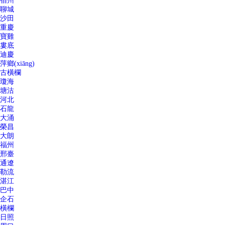
宿州
聊城
沙田
重慶
寶雞
婁底
迪慶
萍鄉(xiāng)
古橫欄
瓊海
塘沽
河北
石龍
大涌
榮昌
大朗
福州
邢臺
通遼
勒流
湛江
巴中
企石
橫欄
日照