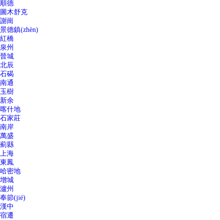
順德
圖木舒克
謝崗
景德鎮(zhèn)
紅橋
泉州
晉城
北辰
石碣
南通
玉樹
新余
喀什地
石家莊
南岸
萬盛
薊縣
上海
東鳳
哈密地
增城
瀘州
奉節(jié)
漢中
宿遷