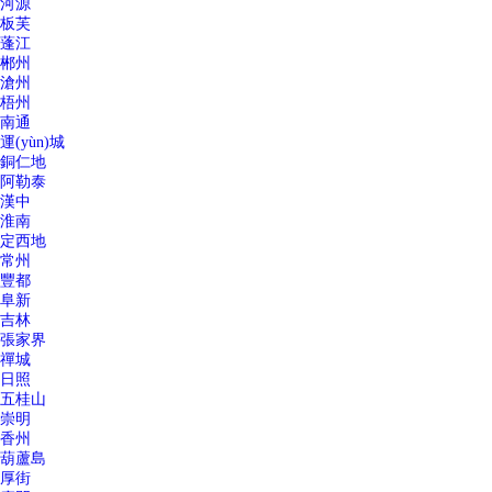
河源
板芙
蓬江
郴州
滄州
梧州
南通
運(yùn)城
銅仁地
阿勒泰
漢中
淮南
定西地
常州
豐都
阜新
吉林
張家界
禪城
日照
五桂山
崇明
香州
葫蘆島
厚街