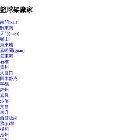
籃球架廠家
南開(kāi)
黔東南
天門(mén)
獅山
海東地
嘉峪關(guān)
云東海
石樓
貴州
大渡口
圖木舒克
寧德
錦州
嘉興
沙溪
文昌
東升
西雙版納
濟(jì)寧
楊和
池州