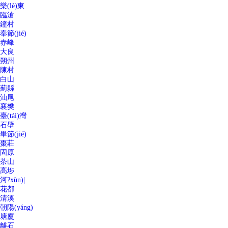
樂(lè)東
臨滄
鐘村
奉節(jié)
赤峰
大良
朔州
陳村
白山
薊縣
汕尾
襄樊
臺(tái)灣
石壁
畢節(jié)
棗莊
固原
茶山
高埗
河?xùn)|
花都
清溪
朝陽(yáng)
塘廈
離石