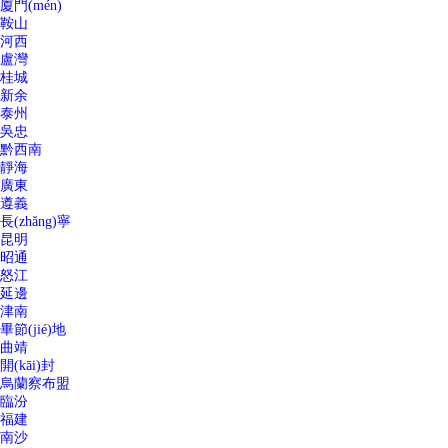
廈門(mén)
鞍山
河西
盧灣
桂城
新余
泰州
吳忠
黔西南
靜海
廣東
遵義
長(zhǎng)寧
昆明
昭通
怒江
延邊
津南
畢節(jié)地
曲靖
開(kāi)封
烏蘭察布盟
臨汾
福建
南沙