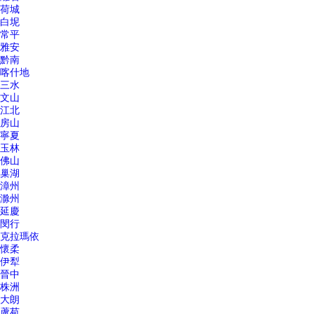
荷城
白坭
常平
雅安
黔南
喀什地
三水
文山
江北
房山
寧夏
玉林
佛山
巢湖
漳州
滁州
延慶
閔行
克拉瑪依
懷柔
伊犁
晉中
株洲
大朗
蘆苞