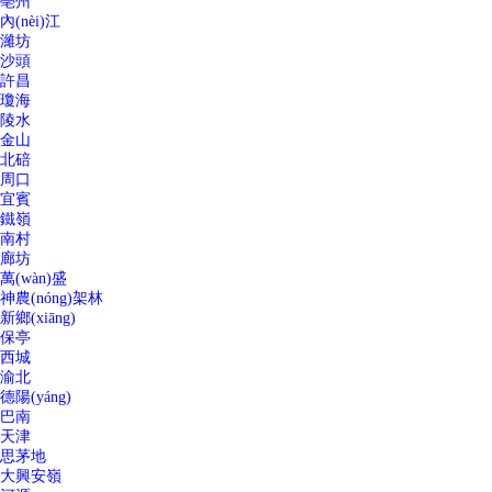
亳州
內(nèi)江
濰坊
沙頭
許昌
瓊海
陵水
金山
北碚
周口
宜賓
鐵嶺
南村
廊坊
萬(wàn)盛
神農(nóng)架林
新鄉(xiāng)
保亭
西城
渝北
德陽(yáng)
巴南
天津
思茅地
大興安嶺