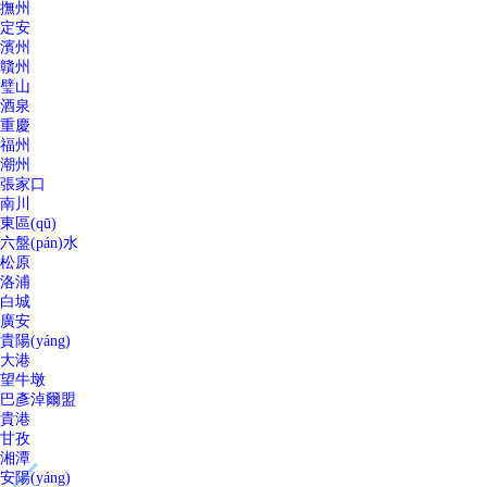
撫州
定安
濱州
贛州
璧山
酒泉
重慶
福州
潮州
張家口
南川
東區(qū)
六盤(pán)水
松原
洛浦
白城
廣安
貴陽(yáng)
大港
望牛墩
巴彥淖爾盟
貴港
甘孜
湘潭
安陽(yáng)