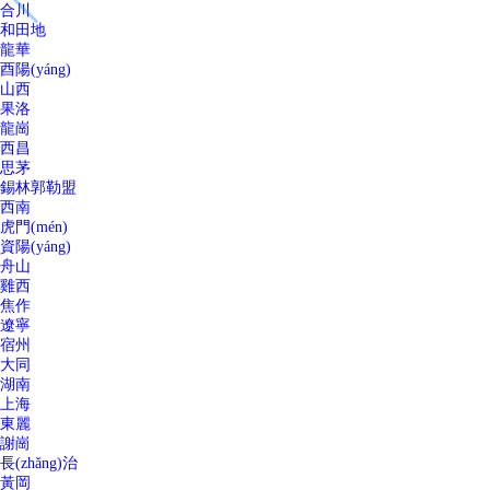
合川
和田地
龍華
酉陽(yáng)
山西
果洛
龍崗
西昌
思茅
錫林郭勒盟
西南
虎門(mén)
資陽(yáng)
舟山
雞西
焦作
遼寧
宿州
大同
湖南
上海
東麗
謝崗
長(zhǎng)治
黃岡