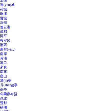
玉樹
運(yùn)城
荷城
珠海
晉城
溫州
連云港
成都
開平
興安盟
湘西
東營(yíng)
南岸
黃浦
港口
來賓
南充
唐山
濟(jì)寧
長(zhǎng)寧
保亭
烏蘭察布盟
渝北
豐都
橫欄