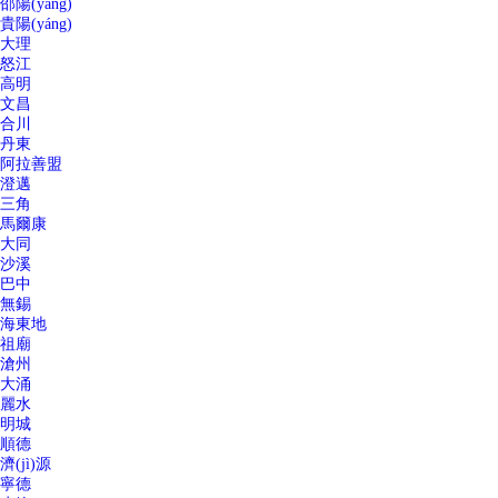
邵陽(yáng)
貴陽(yáng)
大理
怒江
高明
文昌
合川
丹東
阿拉善盟
澄邁
三角
馬爾康
大同
沙溪
巴中
無錫
海東地
祖廟
滄州
大涌
麗水
明城
順德
濟(jì)源
寧德