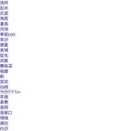
池州
彭水
呂梁
海西
婁底
河池
奉節(jié)
阜沙
塘廈
黃埔
從化
武隆
攀枝花
福建
薊
宣武
仙桃
?？?/a>
常德
襄樊
黃岡
張家口
增城
濰坊
白沙