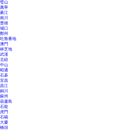
璧山
萬寧
綦江
南川
楚雄
城口
鄭州
吐魯番地
澳門
林芝地
武漢
北碚
中山
昭通
石碁
宜昌
昌江
銅川
蘇州
葫蘆島
石龍
虎門
石碣
大慶
橋頭