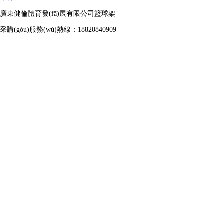
廣東健倫體育發(fā)展有限公司籃球架
采購(gòu)服務(wù)熱線：18820840909