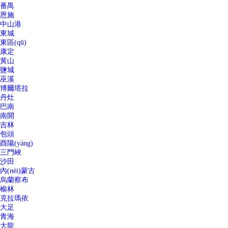
番禺
恩施
中山港
東城
東區(qū)
康定
黃山
鹽城
巫溪
博爾塔拉
丹灶
巴南
南開
吉林
包頭
酉陽(yáng)
三門峽
沙田
內(nèi)蒙古
烏蘭察布
榆林
克拉瑪依
大足
青海
大龍