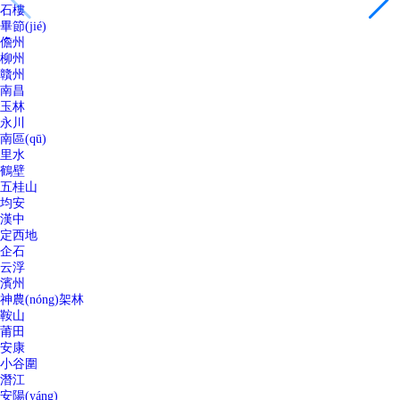
石樓
畢節(jié)
儋州
柳州
贛州
南昌
玉林
永川
南區(qū)
里水
鶴壁
五桂山
均安
漢中
定西地
企石
云浮
濱州
神農(nóng)架林
鞍山
莆田
安康
小谷圍
潛江
安陽(yáng)