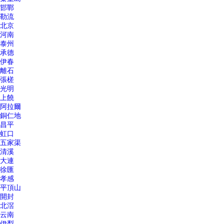
邯鄲
勒流
北京
河南
泰州
承德
伊春
離石
張槎
光明
上饒
阿拉爾
銅仁地
昌平
虹口
五家渠
清溪
大連
徐匯
孝感
平頂山
開封
北滘
云南
伊犁