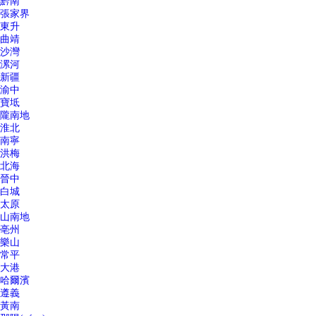
黔南
張家界
東升
曲靖
沙灣
漯河
新疆
渝中
寶坻
隴南地
淮北
南寧
洪梅
北海
晉中
白城
太原
山南地
亳州
樂山
常平
大港
哈爾濱
遵義
黃南