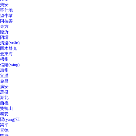
寶安
喀什地
望牛墩
阿拉善
東方
臨沂
阿壩
清遠(yuǎn)
圖木舒克
云東海
梧州
信陽(yáng)
惠州
宣漢
金昌
廣安
萬盛
湖北
西樵
雙鴨山
泰安
陽(yáng)江
梁平
景德
閔行