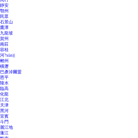
靜安
鄂州
民眾
石景山
鷹潭
九龍坡
賀州
南莊
容桂
河?xùn)|
郴州
橫瀝
巴彥淖爾盟
恩平
陵水
臨高
化龍
江北
天津
黑河
宜賓
斗門
麗江地
蓬江