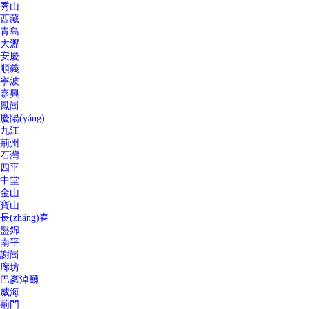
秀山
西藏
青島
大瀝
安慶
順義
寧波
嘉興
鳳崗
慶陽(yáng)
九江
荊州
石灣
四平
中堂
金山
寶山
長(zhǎng)春
盤錦
南平
謝崗
廊坊
巴彥淖爾
威海
荊門