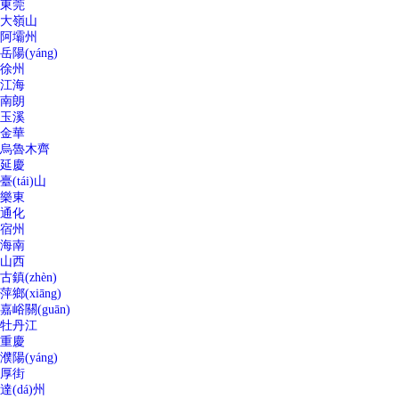
東莞
大嶺山
阿壩州
岳陽(yáng)
徐州
江海
南朗
玉溪
金華
烏魯木齊
延慶
臺(tái)山
樂東
通化
宿州
海南
山西
古鎮(zhèn)
萍鄉(xiāng)
嘉峪關(guān)
牡丹江
重慶
濮陽(yáng)
厚街
達(dá)州