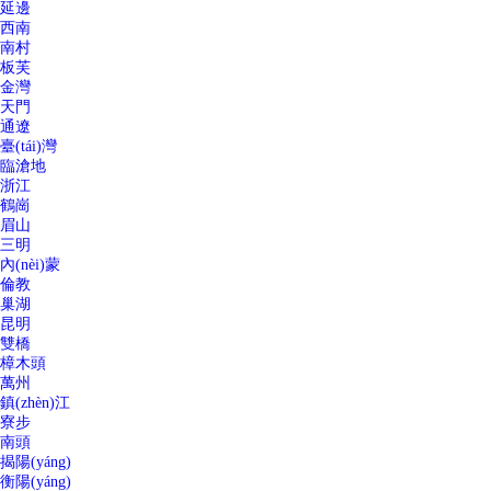
延邊
西南
南村
板芙
金灣
天門
通遼
臺(tái)灣
臨滄地
浙江
鶴崗
眉山
三明
內(nèi)蒙
倫教
巢湖
昆明
雙橋
樟木頭
萬州
鎮(zhèn)江
寮步
南頭
揭陽(yáng)
衡陽(yáng)