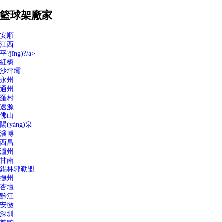
籃球架廠家
安順
江西
平?jīng)?/a>
紅橋
沙坪壩
永州
通州
羅村
遼源
佛山
陽(yáng)泉
淄博
西昌
瀘州
甘南
錫林郭勒盟
撫州
杏壇
黔江
安徽
深圳