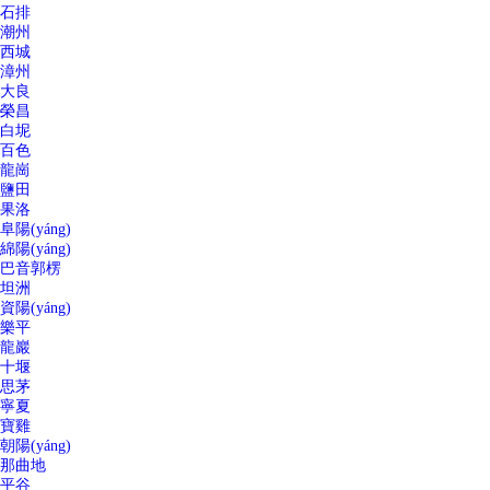
石排
潮州
西城
漳州
大良
榮昌
白坭
百色
龍崗
鹽田
果洛
阜陽(yáng)
綿陽(yáng)
巴音郭楞
坦洲
資陽(yáng)
樂平
龍巖
十堰
思茅
寧夏
寶雞
朝陽(yáng)
那曲地
平谷