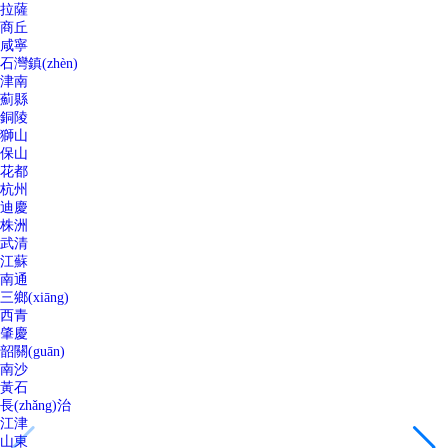
拉薩
商丘
咸寧
石灣鎮(zhèn)
津南
薊縣
銅陵
獅山
保山
花都
杭州
迪慶
株洲
武清
江蘇
南通
三鄉(xiāng)
西青
肇慶
韶關(guān)
南沙
黃石
長(zhǎng)治
江津
山東