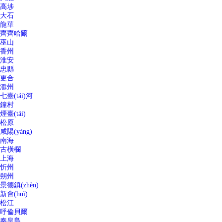
高埗
大石
龍華
齊齊哈爾
巫山
香州
淮安
忠縣
更合
滁州
七臺(tái)河
鐘村
煙臺(tái)
松原
咸陽(yáng)
南海
古橫欄
上海
忻州
朔州
景德鎮(zhèn)
新會(huì)
松江
呼倫貝爾
秦皇島