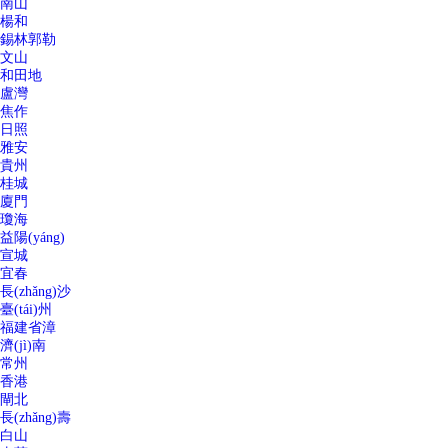
南山
楊和
錫林郭勒
文山
和田地
盧灣
焦作
日照
雅安
貴州
桂城
廈門
瓊海
益陽(yáng)
宣城
宜春
長(zhǎng)沙
臺(tái)州
福建省漳
濟(jì)南
常州
香港
閘北
長(zhǎng)壽
白山