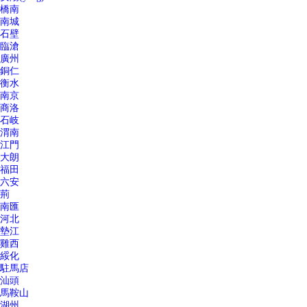
橋南
南城
石壁
臨滄
廣州
銅仁
衡水
南京
商洛
石岐
渭南
江門
大朗
福田
六安
荊
南匯
河北
墊江
雞西
綏化
駐馬店
汕頭
馬鞍山
湖州