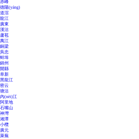
赤峰
德陽(yáng)
道滘
龍江
廣東
漢沽
蘆苞
萬江
銅梁
吳忠
蚌埠
錦州
開縣
阜新
黑龍江
密云
塘沽
內(nèi)江
阿里地
石嘴山
神灣
湘潭
小欖
廣元
萊蕪