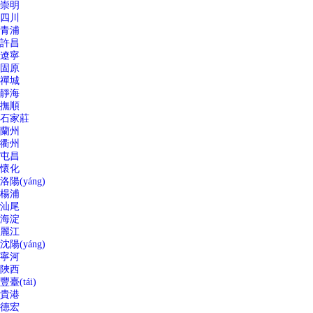
崇明
四川
青浦
許昌
遼寧
固原
禪城
靜海
撫順
石家莊
蘭州
衢州
屯昌
懷化
洛陽(yáng)
楊浦
汕尾
海淀
麗江
沈陽(yáng)
寧河
陜西
豐臺(tái)
貴港
德宏