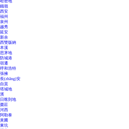
哈密地
鐵嶺
西安
福州
泉州
越秀
延安
新余
西雙版納
本溪
思茅地
防城港
宿遷
呼和浩特
張掖
長(zhǎng)安
自貢
塔城地
濱
日喀則地
棗莊
河西
阿勒泰
黃圃
東坑