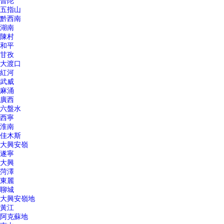
普陀
五指山
黔西南
湖南
陳村
和平
甘孜
大渡口
紅河
武威
麻涌
廣西
六盤水
西寧
淮南
佳木斯
大興安嶺
遂寧
大興
菏澤
東麗
聊城
大興安嶺地
黃江
阿克蘇地