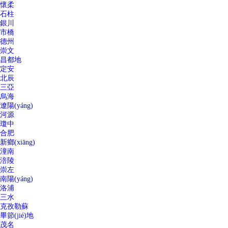
懷柔
石柱
銀川
市橋
德州
崇文
昌都地
定安
北辰
三亞
烏海
遼陽(yáng)
河源
瓊中
合肥
新鄉(xiāng)
潼南
涪陵
崇左
南陽(yáng)
洛浦
三水
克孜勒蘇
畢節(jié)地
茂名