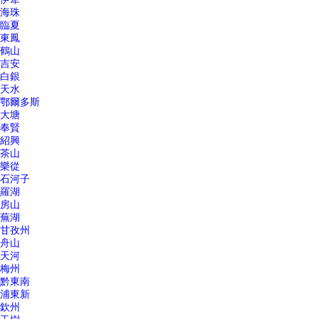
海珠
臨夏
東鳳
鶴山
吉安
白銀
天水
鄂爾多斯
大塘
奉賢
紹興
茶山
樂從
石河子
羅湖
房山
蕪湖
甘孜州
舟山
天河
梅州
黔東南
浦東新
欽州