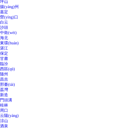
坪山
揚(yáng)州
嘉定
營(yíng)口
白云
沙頭
中衛(wèi)
海北
東環(huán)
湛江
保定
甘肅
臨汾
西區(qū)
隨州
昌吉
邢臺(tái)
荔灣
新造
門頭溝
桂林
周口
云陽(yáng)
涼山
酒泉