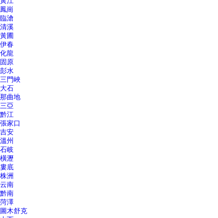
黃江
鳳崗
臨滄
清溪
黃圃
伊春
化龍
固原
彭水
三門峽
大石
那曲地
三亞
黔江
張家口
吉安
溫州
石岐
橫瀝
婁底
株洲
云南
黔南
菏澤
圖木舒克