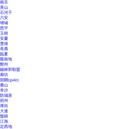
南京
黃山
石河子
六安
增城
恩平
玉樹
安慶
楚雄
長壽
臨夏
隴南地
鄭州
錫林郭勒盟
廊坊
韶關(guān)
臺山
阜沙
防城港
荊州
厚街
大連
盤錦
江海
定西地