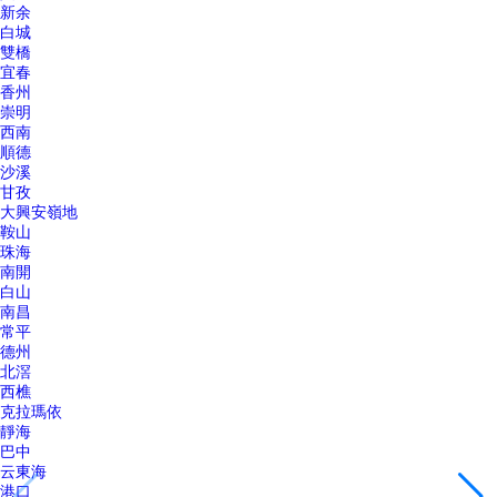
新余
白城
雙橋
宜春
香州
崇明
西南
順德
沙溪
甘孜
大興安嶺地
鞍山
珠海
南開
白山
南昌
常平
德州
北滘
西樵
克拉瑪依
靜海
巴中
云東海
港口