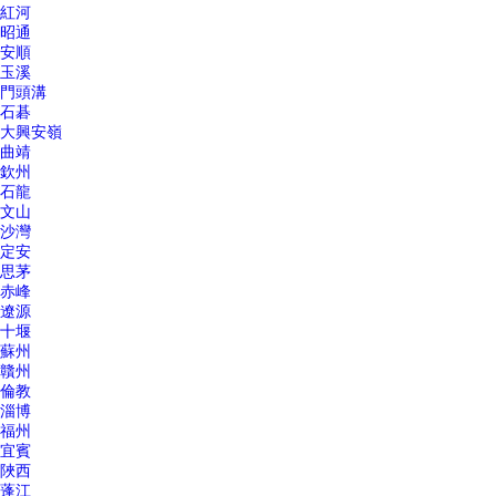
紅河
昭通
安順
玉溪
門頭溝
石碁
大興安嶺
曲靖
欽州
石龍
文山
沙灣
定安
思茅
赤峰
遼源
十堰
蘇州
贛州
倫教
淄博
福州
宜賓
陜西
蓬江