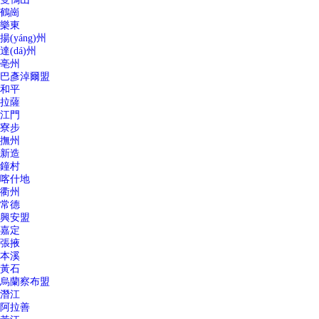
鶴崗
樂東
揚(yáng)州
達(dá)州
亳州
巴彥淖爾盟
和平
拉薩
江門
寮步
撫州
新造
鐘村
喀什地
衢州
常德
興安盟
嘉定
張掖
本溪
黃石
烏蘭察布盟
潛江
阿拉善