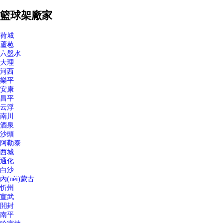
籃球架廠家
荷城
蘆苞
六盤水
大理
河西
樂平
安康
昌平
云浮
南川
酒泉
沙頭
阿勒泰
西城
通化
白沙
內(nèi)蒙古
忻州
宣武
開封
南平