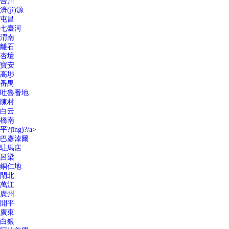
合川
濟(jì)源
屯昌
七臺河
渭南
離石
杏壇
寶安
高埗
番禺
吐魯番地
陳村
白云
橋南
平?jīng)?/a>
巴彥淖爾
駐馬店
呂梁
銅仁地
閘北
萬江
廣州
開平
廣東
白銀