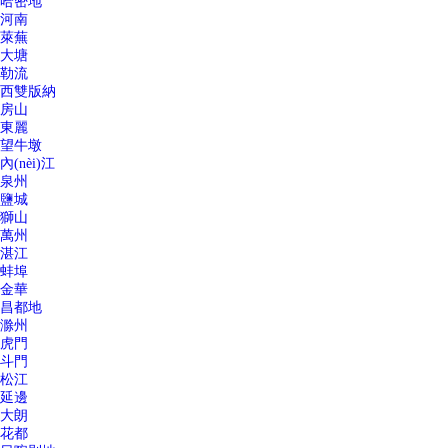
哈密地
河南
萊蕪
大塘
勒流
西雙版納
房山
東麗
望牛墩
內(nèi)江
泉州
鹽城
獅山
萬州
湛江
蚌埠
金華
昌都地
滁州
虎門
斗門
松江
延邊
大朗
花都