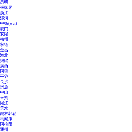
昆明
張家界
浙江
漯河
中衛(wèi)
廈門
安陽
梅州
寧德
金昌
海北
揭陽
廣西
阿壩
平谷
長沙
恩施
中山
來賓
陽江
天水
錫林郭勒
馬爾康
阿拉爾
通州