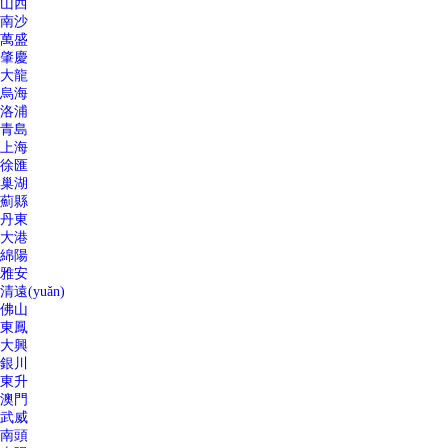
山西
南沙
萬盛
肇慶
大龍
烏海
洛浦
青島
上海
徐匯
巢湖
薊縣
丹東
大港
綿陽
雅安
清遠(yuǎn)
佛山
東鳳
大興
銀川
東升
澳門
武威
南頭