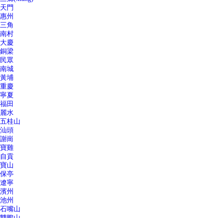
天門
惠州
三角
南村
大慶
銅梁
民眾
南城
黃埔
重慶
寧夏
福田
麗水
五桂山
汕頭
謝崗
寶雞
自貢
寶山
保亭
遼寧
濱州
池州
石嘴山
雙鴨山