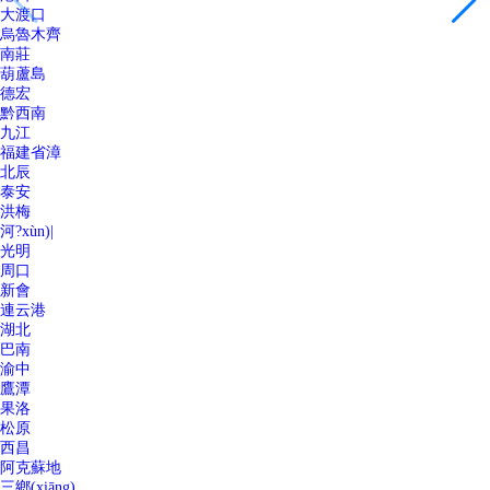
大渡口
烏魯木齊
南莊
葫蘆島
德宏
黔西南
九江
福建省漳
北辰
泰安
洪梅
河?xùn)|
光明
周口
新會
連云港
湖北
巴南
渝中
鷹潭
果洛
松原
西昌
阿克蘇地
三鄉(xiāng)