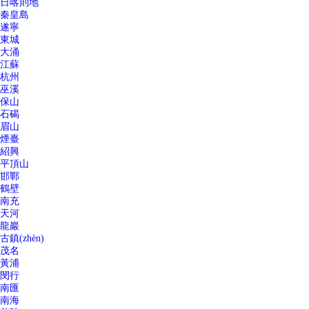
日喀則地
秦皇島
遂寧
東城
大涌
江蘇
杭州
巫溪
保山
石碣
眉山
煙臺
紹興
平頂山
邯鄲
鶴壁
南充
天河
龍巖
古鎮(zhèn)
茂名
黃浦
閔行
南匯
南海