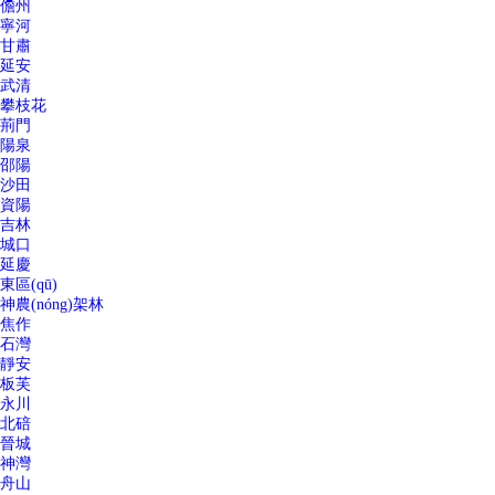
儋州
寧河
甘肅
延安
武清
攀枝花
荊門
陽泉
邵陽
沙田
資陽
吉林
城口
延慶
東區(qū)
神農(nóng)架林
焦作
石灣
靜安
板芙
永川
北碚
晉城
神灣
舟山