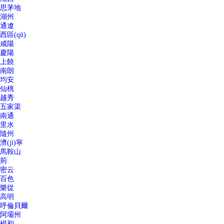
思茅地
湖州
通遼
西區(qū)
咸陽
慶陽
上饒
南朗
均安
仙桃
越秀
五家渠
南通
里水
隨州
濟(jì)寧
馬鞍山
荊
密云
百色
樂從
高明
呼倫貝爾
阿壩州
楊和