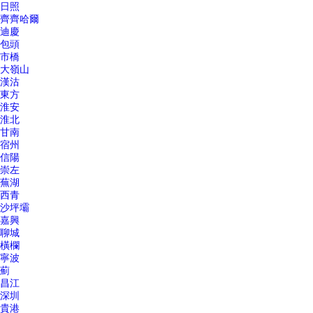
日照
齊齊哈爾
迪慶
包頭
市橋
大嶺山
漢沽
東方
淮安
淮北
甘南
宿州
信陽
崇左
蕪湖
西青
沙坪壩
嘉興
聊城
橫欄
寧波
薊
昌江
深圳
貴港