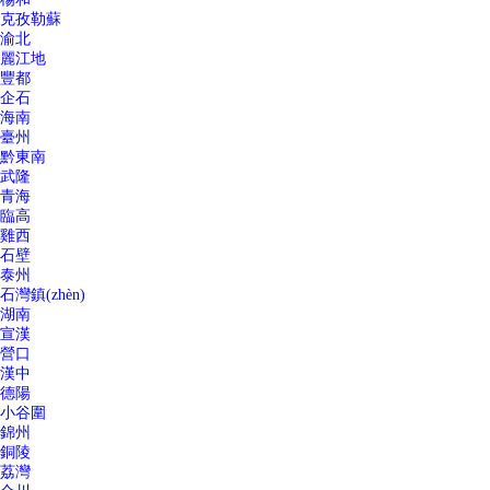
克孜勒蘇
渝北
麗江地
豐都
企石
海南
臺州
黔東南
武隆
青海
臨高
雞西
石壁
泰州
石灣鎮(zhèn)
湖南
宣漢
營口
漢中
德陽
小谷圍
錦州
銅陵
荔灣