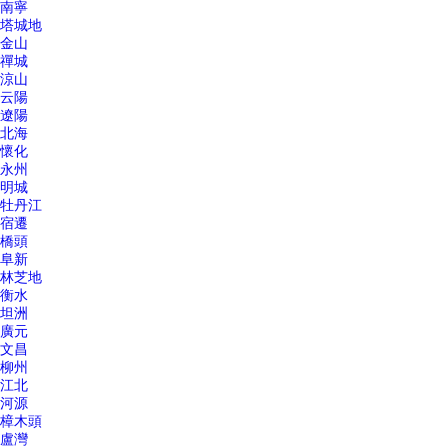
南寧
塔城地
金山
禪城
涼山
云陽
遼陽
北海
懷化
永州
明城
牡丹江
宿遷
橋頭
阜新
林芝地
衡水
坦洲
廣元
文昌
柳州
江北
河源
樟木頭
盧灣