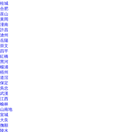
桂城
合肥
巫山
黃岡
潼南
許昌
滄州
岳陽
崇文
四平
紅橋
黑河
楊浦
梧州
道滘
保定
吳忠
武漢
江西
榆林
山南地
宣城
大良
撫順
陵水