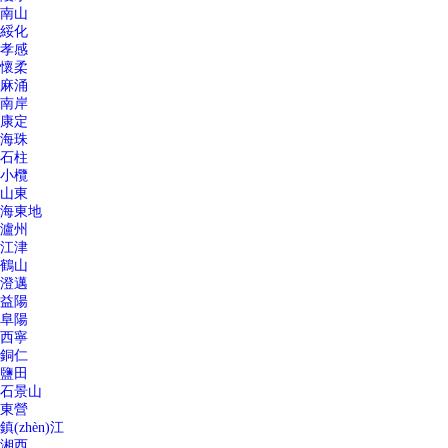
南山
綏化
孝感
懷柔
麻涌
南岸
康定
海珠
石柱
小欖
山東
海東地
瀘州
江津
鶴山
澄邁
益陽
阜陽
西寧
銅仁
鹽田
石景山
東營
鎮(zhèn)江
湘西