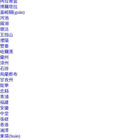
阿拉善盟
博爾塔拉
嘉峪關(guān)
河池
羅湖
塘沽
五指山
濮陽
豐臺
哈爾濱
蘭州
漳州
石排
烏蘭察布
甘孜州
龍華
忠縣
青浦
福建
安徽
中堂
張槎
香港
湘潭
東環(huán)