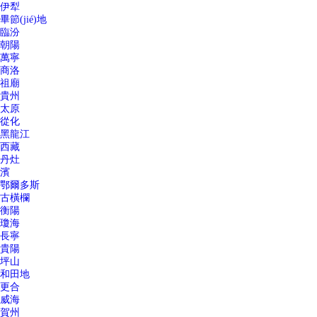
伊犁
畢節(jié)地
臨汾
朝陽
萬寧
商洛
祖廟
貴州
太原
從化
黑龍江
西藏
丹灶
濱
鄂爾多斯
古橫欄
衡陽
瓊海
長寧
貴陽
坪山
和田地
更合
威海
賀州