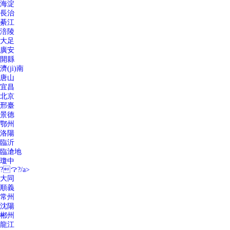
海淀
長治
綦江
涪陵
大足
廣安
開縣
濟(jì)南
唐山
宜昌
北京
邢臺
景德
鄂州
洛陽
臨沂
臨滄地
瓊中
?？?/a>
大同
順義
常州
沈陽
郴州
龍江