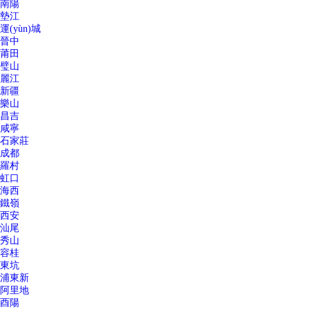
南陽
墊江
運(yùn)城
晉中
莆田
璧山
麗江
新疆
樂山
昌吉
咸寧
石家莊
成都
羅村
虹口
海西
鐵嶺
西安
汕尾
秀山
容桂
東坑
浦東新
阿里地
酉陽