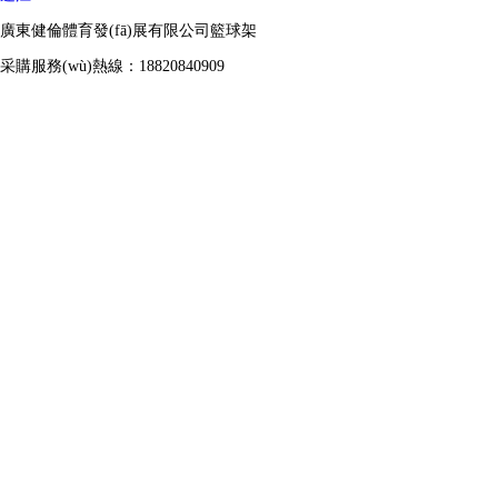
廣東健倫體育發(fā)展有限公司籃球架
采購服務(wù)熱線：18820840909