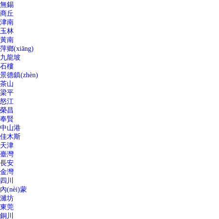
無錫
商丘
津南
玉林
黃南
萍鄉(xiāng)
九龍坡
石樓
景德鎮(zhèn)
茶山
梁平
怒江
榮昌
奉賢
中山港
佳木斯
天津
臺灣
長安
金灣
四川
內(nèi)蒙
濰坊
東莞
銅川