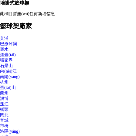
墻掛式籃球架
此欄目暫無(wú)任何新增信息
籃球架廠家
黃浦
巴彥淖爾
麗水
煙臺(tái)
張家界
石景山
內(nèi)江
南陽(yáng)
杭州
臺(tái)山
蘭州
淄博
蓬江
橋頭
閘北
宣城
市橋
洛陽(yáng)