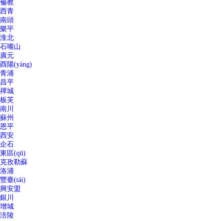
倫教
西青
南頭
樂平
淮北
石嘴山
廣元
酉陽(yáng)
青浦
昌平
禪城
板芙
南川
蘇州
恩平
西安
企石
東區(qū)
克孜勒蘇
洛浦
豐臺(tái)
興安盟
銀川
增城
涪陵