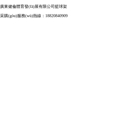
廣東健倫體育發(fā)展有限公司籃球架
采購(gòu)服務(wù)熱線：18820840909