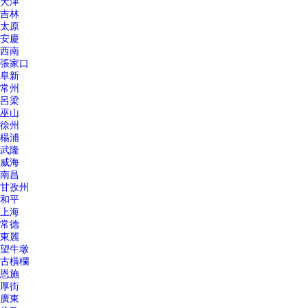
天津
吉林
太原
安慶
西南
張家口
阜新
常州
呂梁
巫山
徐州
楊浦
武隆
威海
南昌
甘孜州
和平
上海
常德
東麗
望牛墩
古橫欄
恩施
厚街
廣東