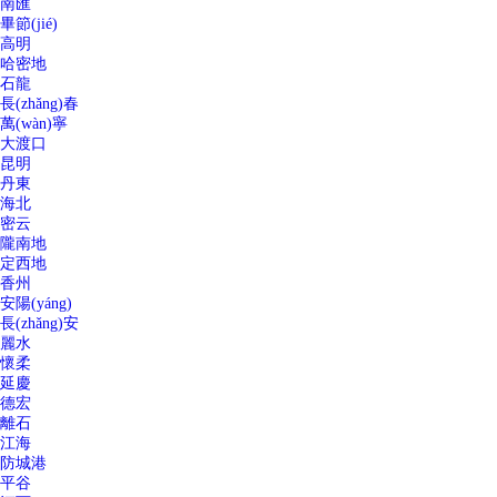
南匯
畢節(jié)
高明
哈密地
石龍
長(zhǎng)春
萬(wàn)寧
大渡口
昆明
丹東
海北
密云
隴南地
定西地
香州
安陽(yáng)
長(zhǎng)安
麗水
懷柔
延慶
德宏
離石
江海
防城港
平谷