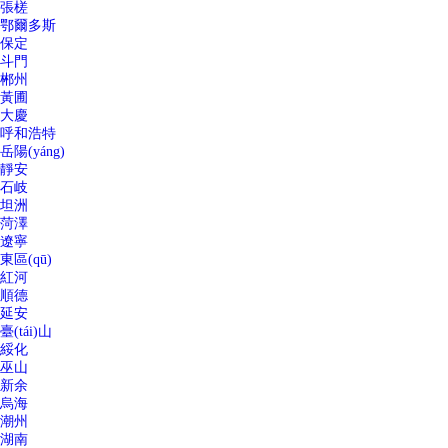
張槎
鄂爾多斯
保定
斗門
郴州
黃圃
大慶
呼和浩特
岳陽(yáng)
靜安
石岐
坦洲
菏澤
遼寧
東區(qū)
紅河
順德
延安
臺(tái)山
綏化
巫山
新余
烏海
潮州
湖南