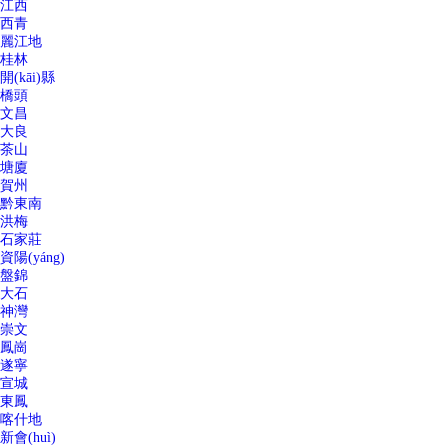
江西
西青
麗江地
桂林
開(kāi)縣
橋頭
文昌
大良
茶山
塘廈
賀州
黔東南
洪梅
石家莊
資陽(yáng)
盤錦
大石
神灣
崇文
鳳崗
遂寧
宣城
東鳳
喀什地
新會(huì)