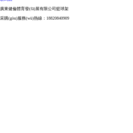
廣東健倫體育發(fā)展有限公司籃球架
采購(gòu)服務(wù)熱線：18820840909