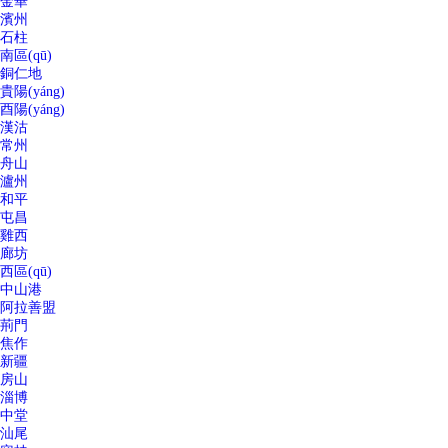
金華
濱州
石柱
南區(qū)
銅仁地
貴陽(yáng)
酉陽(yáng)
漢沽
常州
舟山
瀘州
和平
屯昌
雞西
廊坊
西區(qū)
中山港
阿拉善盟
荊門
焦作
新疆
房山
淄博
中堂
汕尾