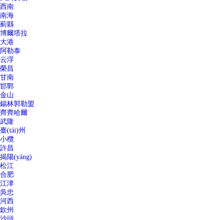
西南
南海
薊縣
博爾塔拉
大港
阿勒泰
云浮
榮昌
甘南
邯鄲
金山
錫林郭勒盟
齊齊哈爾
武隆
臺(tái)州
小欖
許昌
揭陽(yáng)
松江
合肥
江津
吳忠
河西
欽州
沙頭