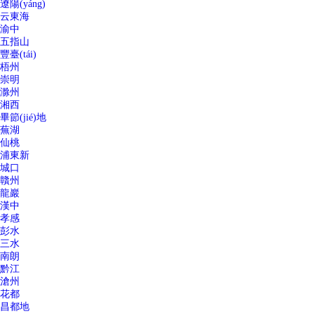
遼陽(yáng)
云東海
渝中
五指山
豐臺(tái)
梧州
崇明
滁州
湘西
畢節(jié)地
蕪湖
仙桃
浦東新
城口
贛州
龍巖
漢中
孝感
彭水
三水
南朗
黔江
滄州
花都
昌都地