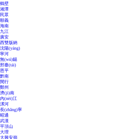
鶴壁
湘潭
民眾
順義
海南
九江
廣安
西雙版納
沈陽(yáng)
寧河
無(wú)錫
邢臺(tái)
恩平
黔南
閔行
鄭州
濟(jì)南
內(nèi)江
漯河
長(zhǎng)寧
昭通
武漢
平頂山
大理
大興安嶺