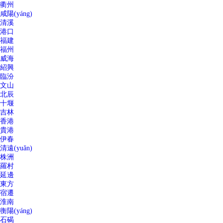
衢州
咸陽(yáng)
清溪
港口
福建
福州
威海
紹興
臨汾
文山
北辰
十堰
吉林
香港
貴港
伊春
清遠(yuǎn)
株洲
羅村
延邊
東方
宿遷
淮南
衡陽(yáng)
石碣