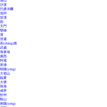
眉山
沙溪
巴彥淖爾
池州
宣漢
荊
天門
雙橋
濱
澄邁
長(zhǎng)壽
武威
海東地
廣西
阿壩
黃埔
朝陽(yáng)
大嶺山
臨夏
大塘
珠海
咸寧
忻州
鞍山
南陽(yáng)