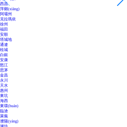
西昌
萍鄉(xiāng)
阿壩州
克拉瑪依
徐州
福田
安順
塔城地
通遼
桂城
白銀
安康
怒江
思茅
金昌
永川
天水
惠州
東坑
海西
東環(huán)
臨滄
萊蕪
濮陽(yáng)
濰坊