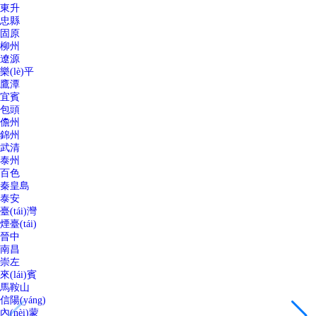
東升
忠縣
固原
柳州
遼源
樂(lè)平
鷹潭
宜賓
包頭
儋州
錦州
武清
泰州
百色
秦皇島
泰安
臺(tái)灣
煙臺(tái)
晉中
南昌
崇左
來(lái)賓
馬鞍山
信陽(yáng)
內(nèi)蒙