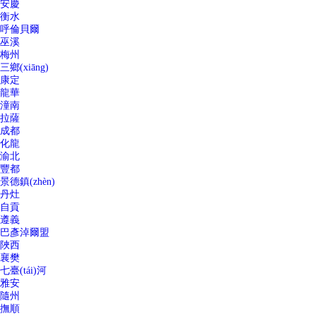
安慶
衡水
呼倫貝爾
巫溪
梅州
三鄉(xiāng)
康定
龍華
潼南
拉薩
成都
化龍
渝北
豐都
景德鎮(zhèn)
丹灶
自貢
遵義
巴彥淖爾盟
陜西
襄樊
七臺(tái)河
雅安
隨州
撫順