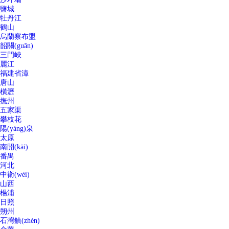
鹽城
牡丹江
鶴山
烏蘭察布盟
韶關(guān)
三門峽
麗江
福建省漳
唐山
橫瀝
撫州
五家渠
攀枝花
陽(yáng)泉
太原
南開(kāi)
番禺
河北
中衛(wèi)
山西
楊浦
日照
朔州
石灣鎮(zhèn)