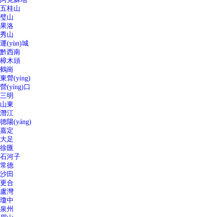
五桂山
璧山
果洛
秀山
運(yùn)城
黔西南
樟木頭
鶴崗
東營(yíng)
營(yíng)口
三明
山東
潛江
德陽(yáng)
嘉定
大足
徐匯
石河子
常德
沙田
更合
盧灣
瓊中
泉州