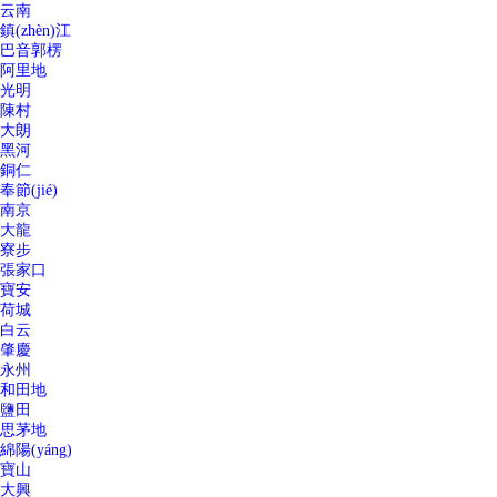
云南
鎮(zhèn)江
巴音郭楞
阿里地
光明
陳村
大朗
黑河
銅仁
奉節(jié)
南京
大龍
寮步
張家口
寶安
荷城
白云
肇慶
永州
和田地
鹽田
思茅地
綿陽(yáng)
寶山
大興