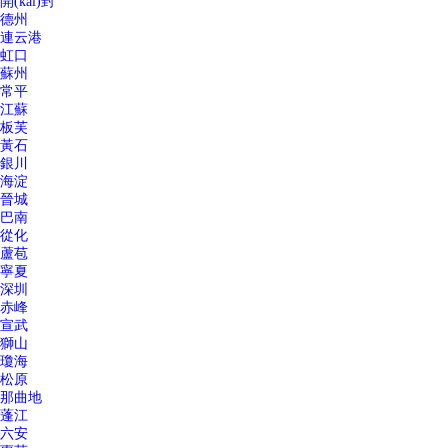
開(kāi)封
德州
連云港
虹口
蘇州
常平
江蘇
板芙
黃石
銀川
海淀
晉城
巴南
從化
蘆苞
寧夏
深圳
赤峰
宣武
獅山
瓊海
松原
那曲地
蓬江
六安