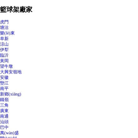
籃球架廠家
虎門
塘沽
樂(lè)東
阜新
涼山
伊犁
臨沂
黃岡
望牛墩
大興安嶺地
安徽
墊江
南平
新鄉(xiāng)
鐵嶺
三角
廣東
南通
汕頭
巴中
萬(wàn)盛