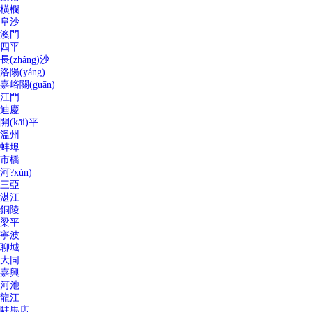
橫欄
阜沙
澳門
四平
長(zhǎng)沙
洛陽(yáng)
嘉峪關(guān)
江門
迪慶
開(kāi)平
溫州
蚌埠
市橋
河?xùn)|
三亞
湛江
銅陵
梁平
寧波
聊城
大同
嘉興
河池
龍江
駐馬店