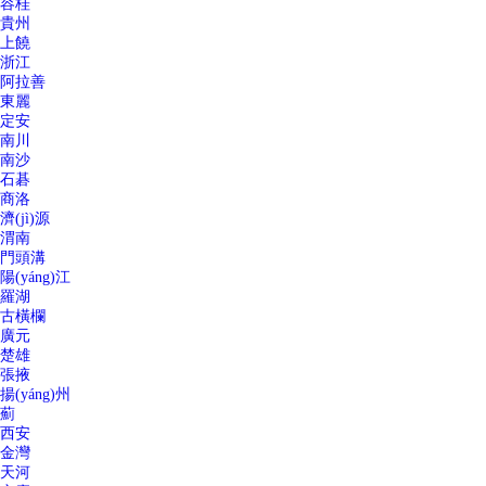
容桂
貴州
上饒
浙江
阿拉善
東麗
定安
南川
南沙
石碁
商洛
濟(jì)源
渭南
門頭溝
陽(yáng)江
羅湖
古橫欄
廣元
楚雄
張掖
揚(yáng)州
薊
西安
金灣
天河