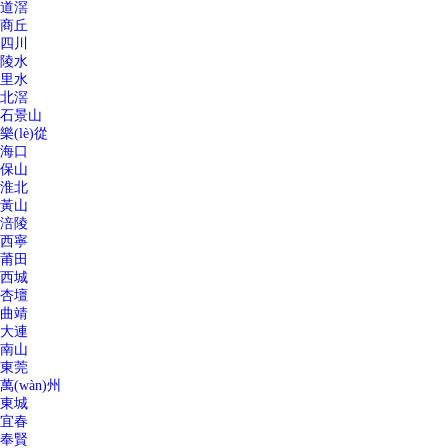
道滘
商丘
四川
陵水
里水
北滘
石景山
樂(lè)從
海口
保山
淮北
黃山
涪陵
西寧
莆田
西城
杏壇
曲靖
大連
南山
東莞
萬(wàn)州
東城
宜春
奉賢