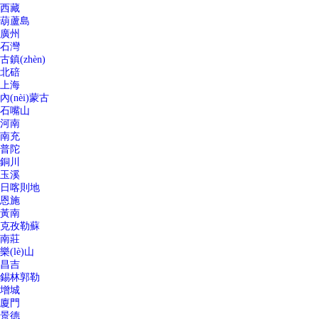
西藏
葫蘆島
廣州
石灣
古鎮(zhèn)
北碚
上海
內(nèi)蒙古
石嘴山
河南
南充
普陀
銅川
玉溪
日喀則地
恩施
黃南
克孜勒蘇
南莊
樂(lè)山
昌吉
錫林郭勒
增城
廈門
景德