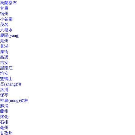
烏蘭察布
甘肅
宿州
小谷圍
茂名
六盤水
慶陽(yáng)
湖州
巢湖
厚街
呂梁
吉安
黑龍江
均安
雙鴨山
長(zhǎng)治
洛浦
保亭
神農(nóng)架林
麻涌
蘭州
懷化
石排
亳州
甘孜州