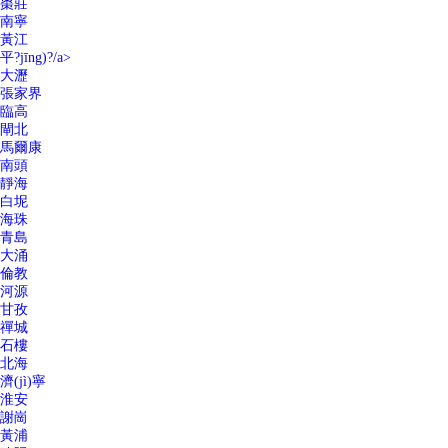
棗莊
南寧
黃江
平?jīng)?/a>
大瀝
張家界
臨高
閘北
馬爾康
南頭
靜海
白坭
海珠
青島
大涌
倫教
河源
甘孜
禪城
石樓
北海
濟(jì)寧
淮安
謝崗
黃浦