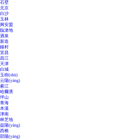
石壁
北京
白沙
玉林
興安盟
臨滄地
酒泉
新造
鐘村
宜昌
昌江
天津
白城
玉樹(shù)
云陽(yáng)
綦江
哈爾濱
坪山
青海
本溪
津南
林芝地
益陽(yáng)
西樵
邵陽(yáng)