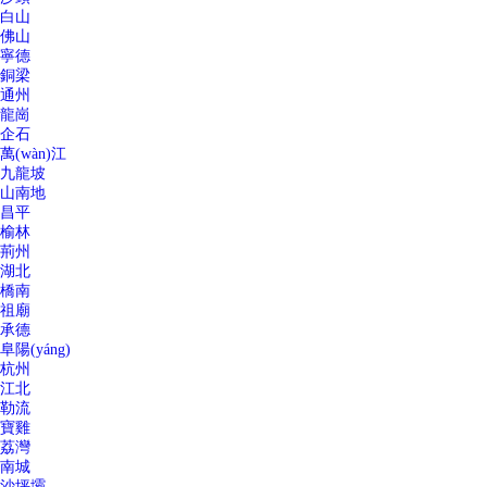
白山
佛山
寧德
銅梁
通州
龍崗
企石
萬(wàn)江
九龍坡
山南地
昌平
榆林
荊州
湖北
橋南
祖廟
承德
阜陽(yáng)
杭州
江北
勒流
寶雞
荔灣
南城
沙坪壩