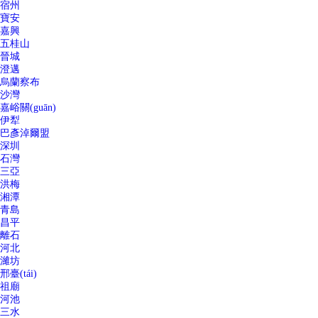
宿州
寶安
嘉興
五桂山
晉城
澄邁
烏蘭察布
沙灣
嘉峪關(guān)
伊犁
巴彥淖爾盟
深圳
石灣
三亞
洪梅
湘潭
青島
昌平
離石
河北
濰坊
邢臺(tái)
祖廟
河池
三水