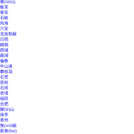
臺(tái)山
板芙
泰安
石岐
烏海
六安
克孜勒蘇
日照
鐵嶺
西城
羅湖
倫教
中山港
攀枝花
石壁
容桂
石排
杏壇
福田
合肥
樂(lè)山
保亭
香州
無(wú)錫
新會(huì)