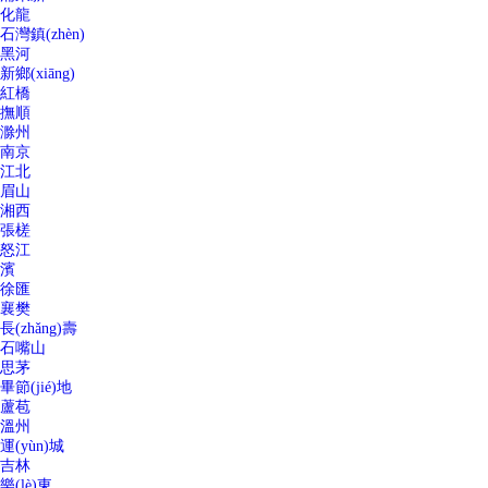
化龍
石灣鎮(zhèn)
黑河
新鄉(xiāng)
紅橋
撫順
滁州
南京
江北
眉山
湘西
張槎
怒江
濱
徐匯
襄樊
長(zhǎng)壽
石嘴山
思茅
畢節(jié)地
蘆苞
溫州
運(yùn)城
吉林
樂(lè)東