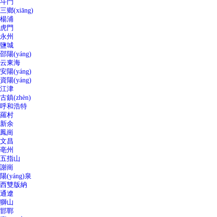
斗門
三鄉(xiāng)
楊浦
虎門
永州
鹽城
邵陽(yáng)
云東海
安陽(yáng)
資陽(yáng)
江津
古鎮(zhèn)
呼和浩特
羅村
新余
鳳崗
文昌
亳州
五指山
謝崗
陽(yáng)泉
西雙版納
通遼
獅山
邯鄲