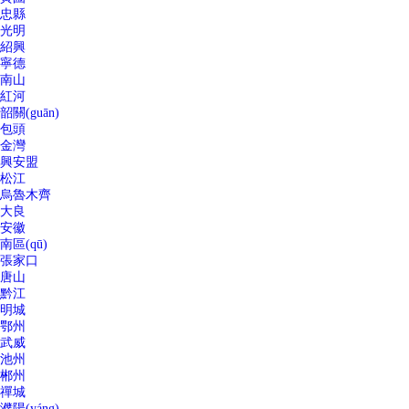
忠縣
光明
紹興
寧德
南山
紅河
韶關(guān)
包頭
金灣
興安盟
松江
烏魯木齊
大良
安徽
南區(qū)
張家口
唐山
黔江
明城
鄂州
武威
池州
郴州
禪城
濮陽(yáng)