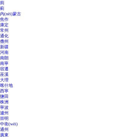
荊
薊
內(nèi)蒙古
焦作
康定
常州
通化
儋州
新疆
河南
南朗
南寧
宿遷
巫溪
大理
喀什地
西寧
鹽田
株洲
寧波
瀘州
崇明
中衛(wèi)
通州
廣東