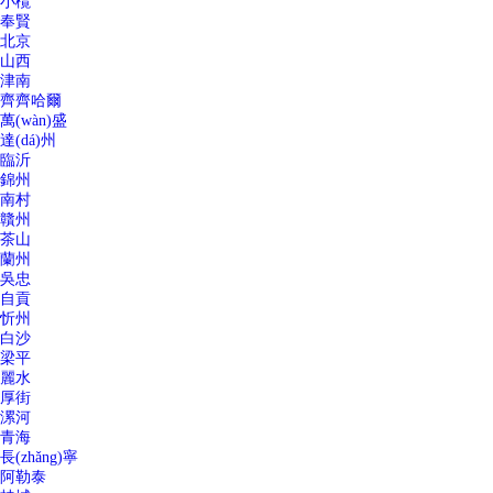
小欖
奉賢
北京
山西
津南
齊齊哈爾
萬(wàn)盛
達(dá)州
臨沂
錦州
南村
贛州
茶山
蘭州
吳忠
自貢
忻州
白沙
梁平
麗水
厚街
漯河
青海
長(zhǎng)寧
阿勒泰