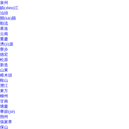
泉州
鎮(zhèn)江
汕頭
開(kāi)縣
勒流
果洛
云南
重慶
濟(jì)源
寮步
德宏
松原
新造
山東
樟木頭
鞍山
潛江
東方
柳州
甘南
塘廈
畢節(jié)
朔州
張家界
保山