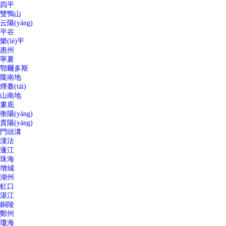
四平
雙鴨山
云陽(yáng)
平谷
樂(lè)平
惠州
寧夏
鄂爾多斯
隴南地
煙臺(tái)
山南地
婁底
衡陽(yáng)
貴陽(yáng)
門頭溝
漢沽
蓬江
珠海
增城
湖州
虹口
湛江
銅陵
鄭州
瓊海