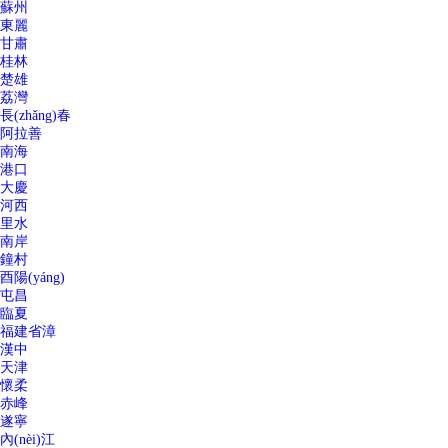
蘇州
東麗
甘肅
桂林
楚雄
荔灣
長(zhǎng)春
阿拉善
南海
港口
大慶
河西
里水
南岸
鐘村
酉陽(yáng)
屯昌
臨夏
福建省漳
漢中
天津
懷柔
赤峰
遂寧
內(nèi)江