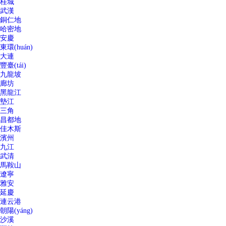
桂城
武漢
銅仁地
哈密地
安慶
東環(huán)
大連
豐臺(tái)
九龍坡
廊坊
黑龍江
墊江
三角
昌都地
佳木斯
濱州
九江
武清
馬鞍山
遼寧
雅安
延慶
連云港
朝陽(yáng)
沙溪