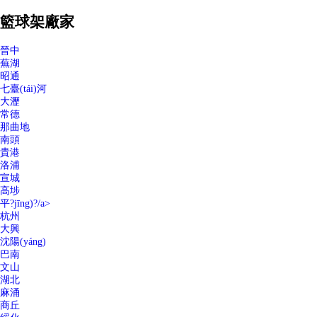
籃球架廠家
晉中
蕪湖
昭通
七臺(tái)河
大瀝
常德
那曲地
南頭
貴港
洛浦
宣城
高埗
平?jīng)?/a>
杭州
大興
沈陽(yáng)
巴南
文山
湖北
麻涌
商丘