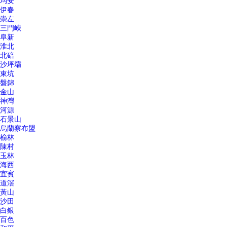
均安
伊春
崇左
三門峽
阜新
淮北
北碚
沙坪壩
東坑
盤錦
金山
神灣
河源
石景山
烏蘭察布盟
榆林
陳村
玉林
海西
宜賓
道滘
黃山
沙田
白銀
百色