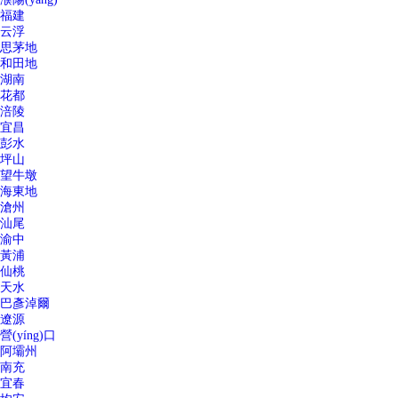
福建
云浮
思茅地
和田地
湖南
花都
涪陵
宜昌
彭水
坪山
望牛墩
海東地
滄州
汕尾
渝中
黃浦
仙桃
天水
巴彥淖爾
遼源
營(yíng)口
阿壩州
南充
宜春