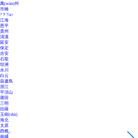
萬(wàn)州
市橋
?？?/a>
江海
恩平
貴州
清溪
延安
保定
吉安
石龍
坦洲
永川
白云
葫蘆島
浙江
平頂山
莆田
三明
拉薩
玉樹(shù)
海北
太原
西樵
南城