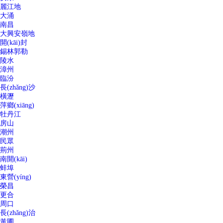
麗江地
大涌
南昌
大興安嶺地
開(kāi)封
錫林郭勒
陵水
漳州
臨汾
長(zhǎng)沙
橫瀝
萍鄉(xiāng)
牡丹江
房山
潮州
民眾
荊州
南開(kāi)
蚌埠
東營(yíng)
榮昌
更合
周口
長(zhǎng)治
黃圃