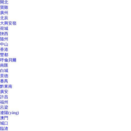
閘北
寶雞
廣州
北辰
大興安嶺
荷城
陜西
隨州
中山
香港
豐都
呼倫貝爾
南匯
白城
景德
番禺
黔東南
廣安
許昌
福州
呂梁
遼陽(yáng)
澳門
城口
臨滄