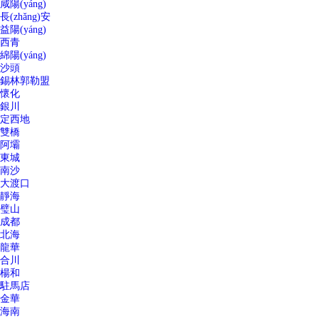
咸陽(yáng)
長(zhǎng)安
益陽(yáng)
西青
綿陽(yáng)
沙頭
錫林郭勒盟
懷化
銀川
定西地
雙橋
阿壩
東城
南沙
大渡口
靜海
璧山
成都
北海
龍華
合川
楊和
駐馬店
金華
海南