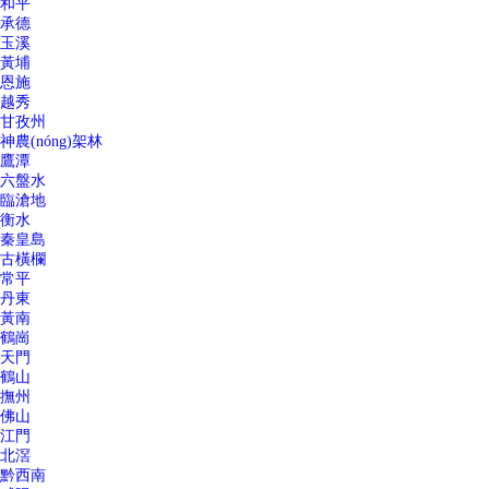
和平
承德
玉溪
黃埔
恩施
越秀
甘孜州
神農(nóng)架林
鷹潭
六盤水
臨滄地
衡水
秦皇島
古橫欄
常平
丹東
黃南
鶴崗
天門
鶴山
撫州
佛山
江門
北滘
黔西南