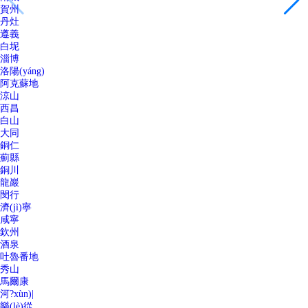
賀州
丹灶
遵義
白坭
淄博
洛陽(yáng)
阿克蘇地
涼山
西昌
白山
大同
銅仁
薊縣
銅川
龍巖
閔行
濟(jì)寧
咸寧
欽州
酒泉
吐魯番地
秀山
馬爾康
河?xùn)|
樂(lè)從