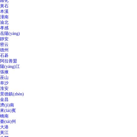
綏化
黃石
本溪
潼南
渝北
孝感
岳陽(yáng)
靜安
密云
德州
石碁
阿拉善盟
陽(yáng)江
張掖
巫山
阜沙
淮安
景德鎮(zhèn)
金昌
濟(jì)南
來(lái)賓
橋南
臺(tái)州
大港
黃江