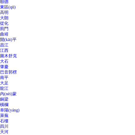
順德
東區(qū)
高明
大朗
從化
荊門
曲靖
開(kāi)平
昌江
江西
圖木舒克
大石
肇慶
巴音郭楞
南平
大足
龍江
內(nèi)蒙
銅梁
橫欄
阜陽(yáng)
萊蕪
石樓
四川
天河