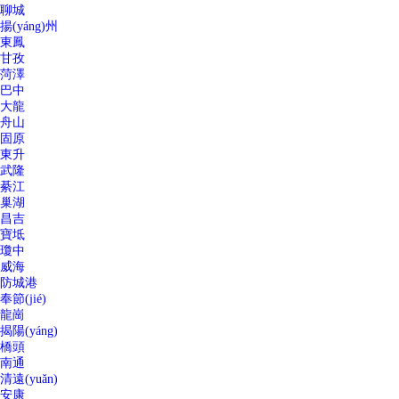
聊城
揚(yáng)州
東鳳
甘孜
菏澤
巴中
大龍
舟山
固原
東升
武隆
綦江
巢湖
昌吉
寶坻
瓊中
威海
防城港
奉節(jié)
龍崗
揭陽(yáng)
橋頭
南通
清遠(yuǎn)
安康