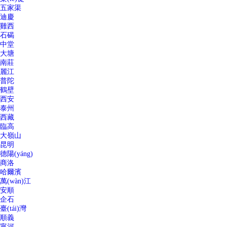
五家渠
迪慶
雞西
石碣
中堂
大塘
南莊
麗江
普陀
鶴壁
西安
泰州
西藏
臨高
大嶺山
昆明
德陽(yáng)
商洛
哈爾濱
萬(wàn)江
安順
企石
臺(tái)灣
順義
寧河