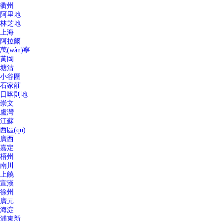
衢州
阿里地
林芝地
上海
阿拉爾
萬(wàn)寧
黃岡
塘沽
小谷圍
石家莊
日喀則地
崇文
盧灣
江蘇
西區(qū)
廣西
嘉定
梧州
南川
上饒
宣漢
徐州
廣元
海淀
浦東新