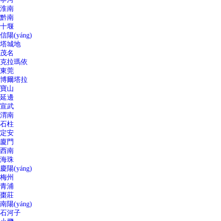
淮南
黔南
十堰
信陽(yáng)
塔城地
茂名
克拉瑪依
東莞
博爾塔拉
寶山
延邊
宣武
渭南
石柱
定安
廈門
西南
海珠
慶陽(yáng)
梅州
青浦
棗莊
南陽(yáng)
石河子