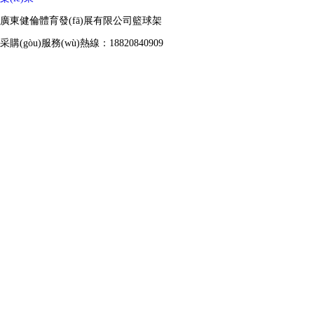
廣東健倫體育發(fā)展有限公司籃球架
采購(gòu)服務(wù)熱線：18820840909