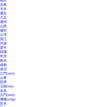
福州
吉林
天水
通化
大足
通州
山西
瀘州
云浮
湛江
河源
梁平
阿壩
常州
衡水
成都
道滘
江門(mén)
山東
思茅
玉樹(shù)
金昌
天門(mén)
濮陽(yáng)
彭水