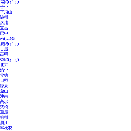
遼陽(yáng)
晉中
平頂山
隨州
洛浦
宜昌
巴中
來(lái)賓
慶陽(yáng)
甘肅
高明
益陽(yáng)
北京
渝中
常德
日照
臨夏
金山
津南
高埗
雙橋
重慶
荊州
潛江
攀枝花