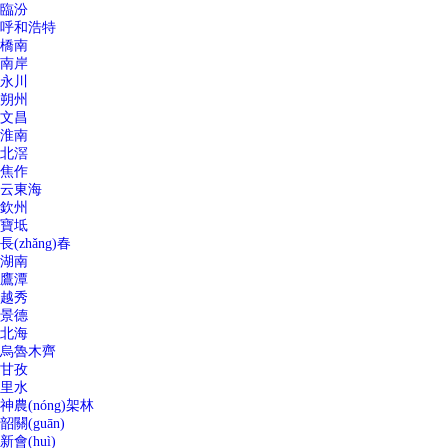
臨汾
呼和浩特
橋南
南岸
永川
朔州
文昌
淮南
北滘
焦作
云東海
欽州
寶坻
長(zhǎng)春
湖南
鷹潭
越秀
景德
北海
烏魯木齊
甘孜
里水
神農(nóng)架林
韶關(guān)
新會(huì)