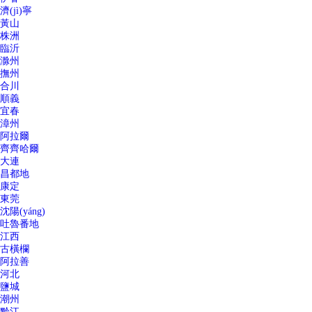
濟(jì)寧
黃山
株洲
臨沂
滁州
撫州
合川
順義
宜春
漳州
阿拉爾
齊齊哈爾
大連
昌都地
康定
東莞
沈陽(yáng)
吐魯番地
江西
古橫欄
阿拉善
河北
鹽城
潮州
黔江