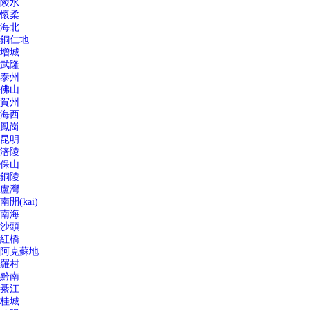
陵水
懷柔
海北
銅仁地
增城
武隆
泰州
佛山
賀州
海西
鳳崗
昆明
涪陵
保山
銅陵
盧灣
南開(kāi)
南海
沙頭
紅橋
阿克蘇地
羅村
黔南
綦江
桂城