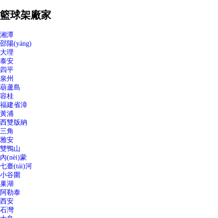
籃球架廠家
湘潭
邵陽(yáng)
大理
泰安
四平
泉州
葫蘆島
容桂
福建省漳
黃浦
西雙版納
三角
雅安
雙鴨山
內(nèi)蒙
七臺(tái)河
小谷圍
巢湖
阿勒泰
西安
石灣