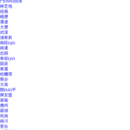
門(mén)頭溝
林芝地
祖廟
橫瀝
通遼
大瀝
武漢
浦東新
南區(qū)
南通
忠縣
奉節(jié)
固原
東麗
哈爾濱
寮步
大港
開(kāi)平
興安盟
萊蕪
儋州
羅湖
烏海
南川
更合