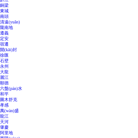
銅梁
東城
南頭
清遠(yuǎn)
隴南地
遵義
定安
宿遷
開(kāi)封
徐匯
石壁
永州
大龍
麗江
順德
六盤(pán)水
和平
圖木舒克
孝感
萬(wàn)盛
龍江
天河
肇慶
阿里地