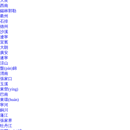
大良
西南
錫林郭勒
衢州
石排
德州
沙溪
遼寧
宜賓
大朗
廣安
遂寧
涼山
盤(pán)錦
渭南
張家口
玉溪
東營(yíng)
巴南
東環(huán)
寧河
銅川
蓬江
張家界
牡丹江