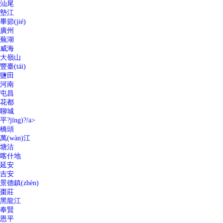
汕尾
墊江
畢節(jié)
廣州
蕪湖
威海
大嶺山
豐臺(tái)
鹽田
河南
屯昌
花都
聊城
平?jīng)?/a>
橋頭
萬(wàn)江
塘沽
喀什地
延安
吉安
景德鎮(zhèn)
棗莊
黑龍江
奉賢
恩平