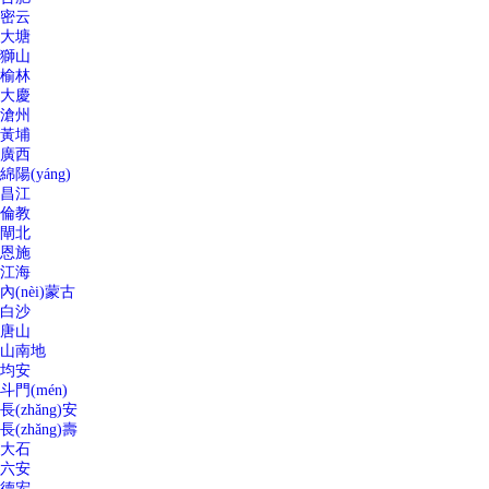
密云
大塘
獅山
榆林
大慶
滄州
黃埔
廣西
綿陽(yáng)
昌江
倫教
閘北
恩施
江海
內(nèi)蒙古
白沙
唐山
山南地
均安
斗門(mén)
長(zhǎng)安
長(zhǎng)壽
大石
六安
德宏