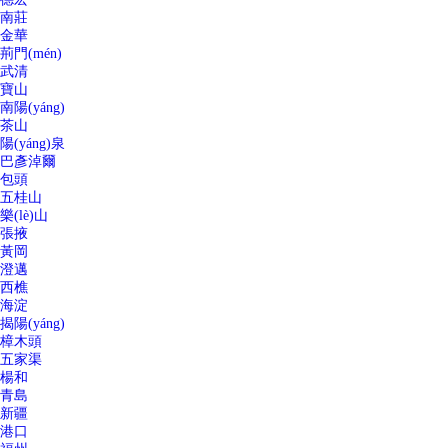
南莊
金華
荊門(mén)
武清
寶山
南陽(yáng)
茶山
陽(yáng)泉
巴彥淖爾
包頭
五桂山
樂(lè)山
張掖
黃岡
澄邁
西樵
海淀
揭陽(yáng)
樟木頭
五家渠
楊和
青島
新疆
港口