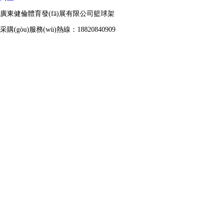
廣東健倫體育發(fā)展有限公司籃球架
采購(gòu)服務(wù)熱線：18820840909