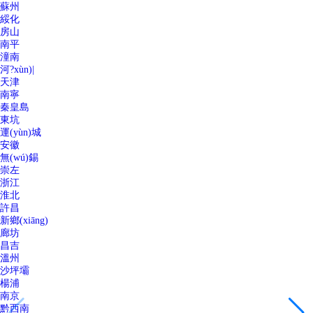
蘇州
綏化
房山
南平
潼南
河?xùn)|
天津
南寧
秦皇島
東坑
運(yùn)城
安徽
無(wú)錫
崇左
浙江
淮北
許昌
新鄉(xiāng)
廊坊
昌吉
溫州
沙坪壩
楊浦
南京
黔西南