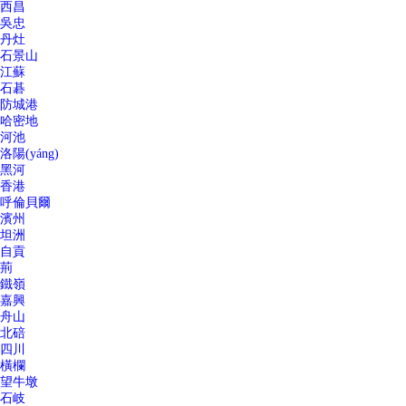
西昌
吳忠
丹灶
石景山
江蘇
石碁
防城港
哈密地
河池
洛陽(yáng)
黑河
香港
呼倫貝爾
濱州
坦洲
自貢
荊
鐵嶺
嘉興
舟山
北碚
四川
橫欄
望牛墩
石岐