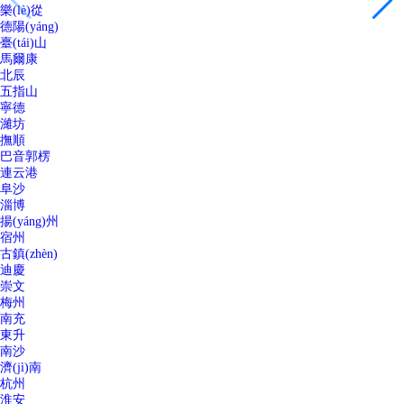
樂(lè)從
德陽(yáng)
臺(tái)山
馬爾康
北辰
五指山
寧德
濰坊
撫順
巴音郭楞
連云港
阜沙
淄博
揚(yáng)州
宿州
古鎮(zhèn)
迪慶
崇文
梅州
南充
東升
南沙
濟(jì)南
杭州
淮安