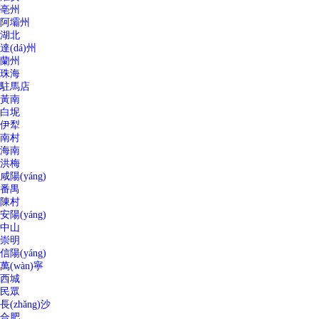
亳州
阿壩州
湖北
達(dá)州
蘭州
珠海
駐馬店
黃南
白坭
伊犁
南村
海南
洪梅
咸陽(yáng)
番禺
陳村
安陽(yáng)
中山
崇明
信陽(yáng)
萬(wàn)寧
西城
民眾
長(zhǎng)沙
合肥