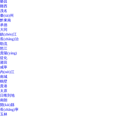
榮昌
雞西
茂名
臺(tái)州
黔東南
承德
大同
鎮(zhèn)江
長(zhǎng)治
勒流
怒江
貴陽(yáng)
從化
莆田
咸寧
內(nèi)江
南城
鶴壁
貴港
太原
日喀則地
南朗
開(kāi)縣
長(zhǎng)寧
玉林