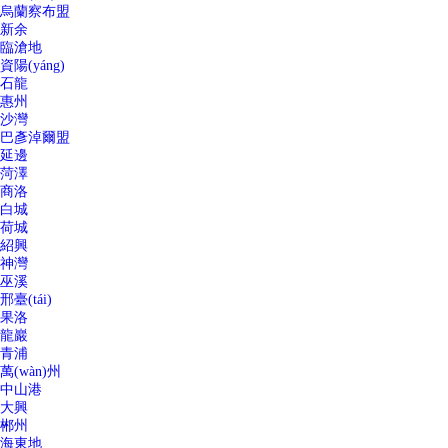
烏蘭察布盟
新余
臨滄地
資陽(yáng)
石龍
惠州
沙灣
巴彥淖爾盟
延邊
菏澤
商洛
白城
荷城
紹興
神灣
巫溪
邢臺(tái)
果洛
龍巖
青浦
萬(wàn)州
中山港
大興
郴州
海東地