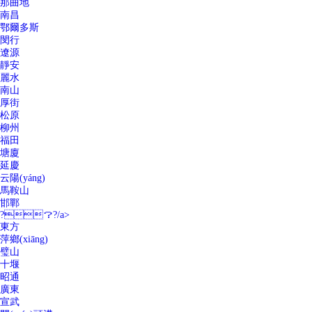
那曲地
南昌
鄂爾多斯
閔行
遼源
靜安
麗水
南山
厚街
松原
柳州
福田
塘廈
延慶
云陽(yáng)
馬鞍山
邯鄲
?？?/a>
東方
萍鄉(xiāng)
璧山
十堰
昭通
廣東
宣武