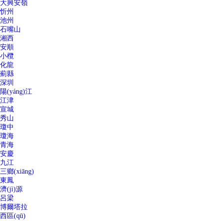
大興安嶺
忻州
池州
石嘴山
湘西
安順
小欖
化龍
薊縣
深圳
陽(yáng)江
江津
宣城
秀山
瓊中
瓊海
青海
安慶
九江
三鄉(xiāng)
東鳳
濟(jì)源
呂梁
博爾塔拉
西區(qū)