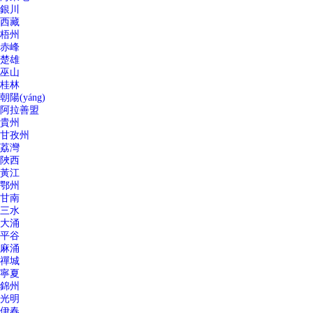
銀川
西藏
梧州
赤峰
楚雄
巫山
桂林
朝陽(yáng)
阿拉善盟
貴州
甘孜州
荔灣
陜西
黃江
鄂州
甘南
三水
大涌
平谷
麻涌
禪城
寧夏
錦州
光明
伊春