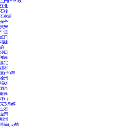
三門(mén)峽
江北
石樓
石家莊
保亭
寶安
中堂
虹口
福建
薊
沙田
謝崗
嘉定
鐘村
臺(tái)灣
徐州
張槎
酒泉
龍崗
坪山
克孜勒蘇
企石
金灣
鄭州
畢節(jié)地