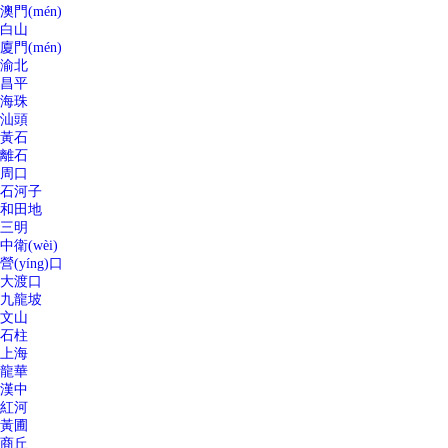
澳門(mén)
白山
廈門(mén)
渝北
昌平
海珠
汕頭
黃石
離石
周口
石河子
和田地
三明
中衛(wèi)
營(yíng)口
大渡口
九龍坡
文山
石柱
上海
龍華
漢中
紅河
黃圃
商丘