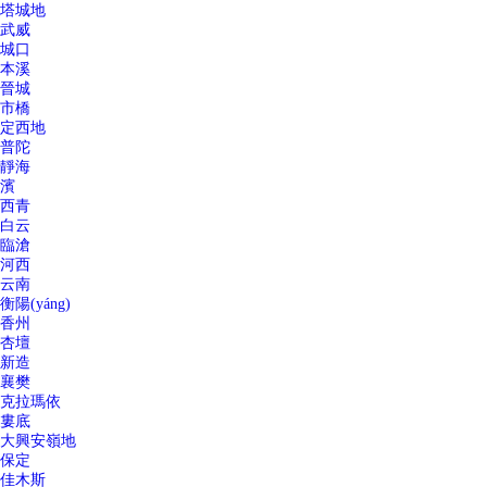
塔城地
武威
城口
本溪
晉城
市橋
定西地
普陀
靜海
濱
西青
白云
臨滄
河西
云南
衡陽(yáng)
香州
杏壇
新造
襄樊
克拉瑪依
婁底
大興安嶺地
保定
佳木斯