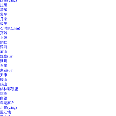
酉陽(yáng)
拉薩
清溪
常平
丹東
板芙
石灣鎮(zhèn)
寶雞
上饒
銅仁
漯河
眉山
煙臺(tái)
湖州
石碣
東區(qū)
安康
鞍山
鶴山
錫林郭勒盟
臨高
白銀
烏蘭察布
岳陽(yáng)
麗江地