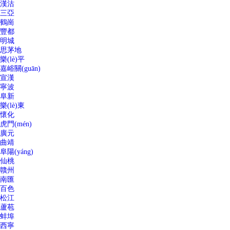
漢沽
三亞
鶴崗
豐都
明城
思茅地
樂(lè)平
嘉峪關(guān)
宣漢
寧波
阜新
樂(lè)東
懷化
虎門(mén)
廣元
曲靖
阜陽(yáng)
仙桃
贛州
南匯
百色
松江
蘆苞
蚌埠
西寧