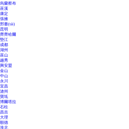
烏蘭察布
巫溪
康定
張掖
邢臺(tái)
昆明
齊齊哈爾
墊江
成都
湖州
巫山
越秀
興安盟
金山
中山
永川
宜昌
滄州
寶坻
博爾塔拉
石柱
昌吉
大理
順德
淮北