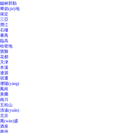
錫林郭勒
畢節(jié)地
保定
三亞
潛江
石樓
番禺
臨高
哈密地
寶雞
花都
天津
本溪
遼源
宿遷
濮陽(yáng)
鳳崗
黃圃
南川
五桂山
清遠(yuǎn)
北京
萬(wàn)盛
酒泉
惠州