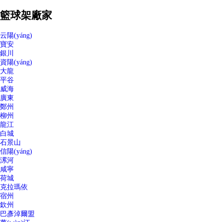
籃球架廠家
云陽(yáng)
寶安
銀川
資陽(yáng)
大龍
平谷
威海
廣東
鄭州
柳州
龍江
白城
石景山
信陽(yáng)
漯河
咸寧
荷城
克拉瑪依
宿州
欽州
巴彥淖爾盟