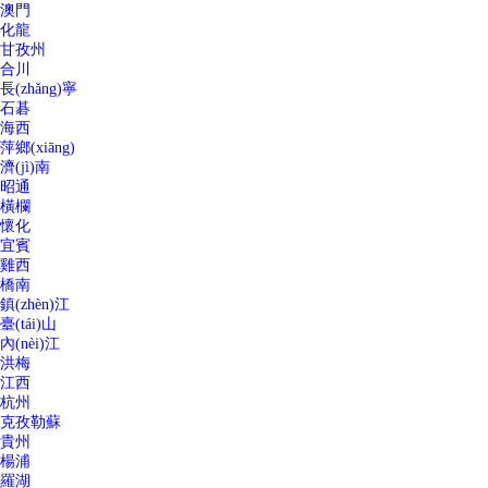
澳門
化龍
甘孜州
合川
長(zhǎng)寧
石碁
海西
萍鄉(xiāng)
濟(jì)南
昭通
橫欄
懷化
宜賓
雞西
橋南
鎮(zhèn)江
臺(tái)山
內(nèi)江
洪梅
江西
杭州
克孜勒蘇
貴州
楊浦
羅湖