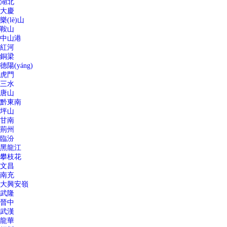
湖北
大慶
樂(lè)山
鞍山
中山港
紅河
銅梁
德陽(yáng)
虎門
三水
唐山
黔東南
坪山
甘南
荊州
臨汾
黑龍江
攀枝花
文昌
南充
大興安嶺
武隆
晉中
武漢
龍華