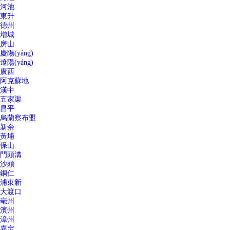
河池
東升
德州
增城
房山
慶陽(yáng)
遼陽(yáng)
廣西
阿克蘇地
漢中
五家渠
昌平
烏蘭察布盟
新余
黃埔
保山
門頭溝
沙頭
銅仁
浦東新
大渡口
亳州
濱州
漳州
嘉定