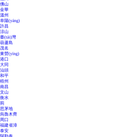
佛山
金華
溫州
阜陽(yáng)
許昌
涼山
臺(tái)灣
葫蘆島
茂名
東營(yíng)
港口
大同
汕頭
和平
梧州
南昌
文山
衡水
荊
思茅地
烏魯木齊
周口
福建省漳
泰安
阿勒泰