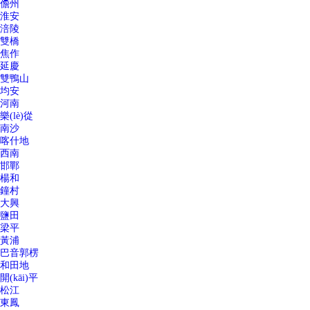
儋州
淮安
涪陵
雙橋
焦作
延慶
雙鴨山
均安
河南
樂(lè)從
南沙
喀什地
西南
邯鄲
楊和
鐘村
大興
鹽田
梁平
黃浦
巴音郭楞
和田地
開(kāi)平
松江
東鳳