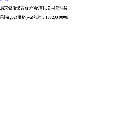
廣東健倫體育發(fā)展有限公司籃球架
采購(gòu)服務(wù)熱線：18820840909