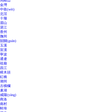
馬鞍山
金灣
中衛(wèi)
北滘
十堰
眉山
湛江
香州
撫州
韶關(guān)
玉溪
宣漢
寧波
通遼
祖廟
昌江
樟木頭
紅橋
潮州
古橫欄
巢湖
咸陽(yáng)
商洛
南村
蚌埠