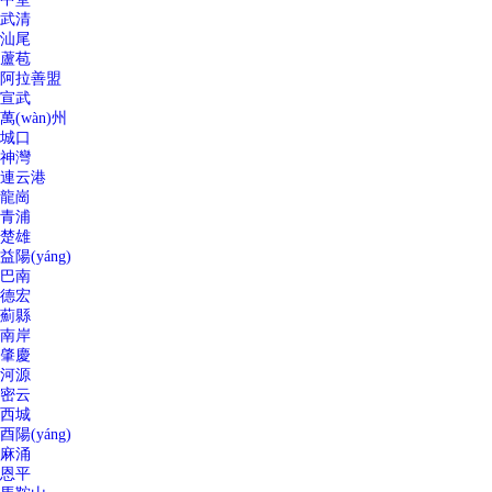
武清
汕尾
蘆苞
阿拉善盟
宣武
萬(wàn)州
城口
神灣
連云港
龍崗
青浦
楚雄
益陽(yáng)
巴南
德宏
薊縣
南岸
肇慶
河源
密云
西城
酉陽(yáng)
麻涌
恩平