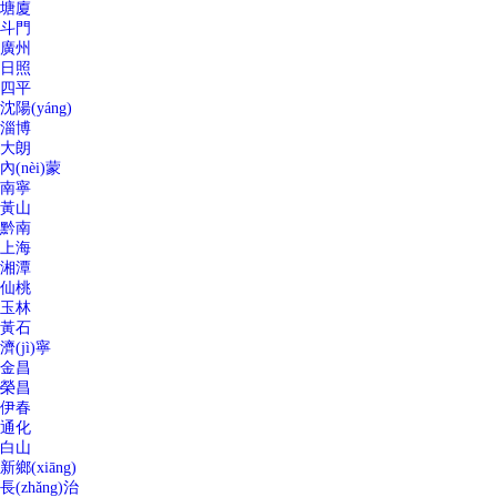
塘廈
斗門
廣州
日照
四平
沈陽(yáng)
淄博
大朗
內(nèi)蒙
南寧
黃山
黔南
上海
湘潭
仙桃
玉林
黃石
濟(jì)寧
金昌
榮昌
伊春
通化
白山
新鄉(xiāng)
長(zhǎng)治