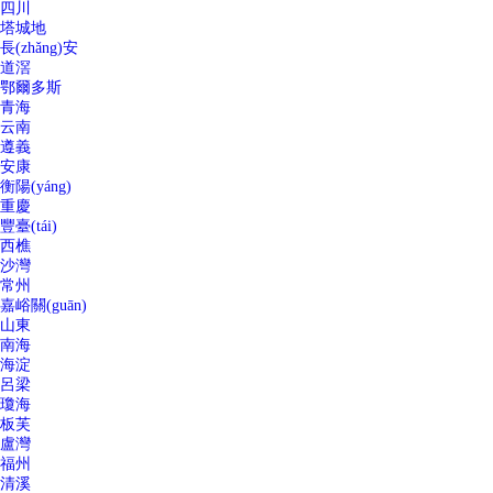
四川
塔城地
長(zhǎng)安
道滘
鄂爾多斯
青海
云南
遵義
安康
衡陽(yáng)
重慶
豐臺(tái)
西樵
沙灣
常州
嘉峪關(guān)
山東
南海
海淀
呂梁
瓊海
板芙
盧灣
福州
清溪