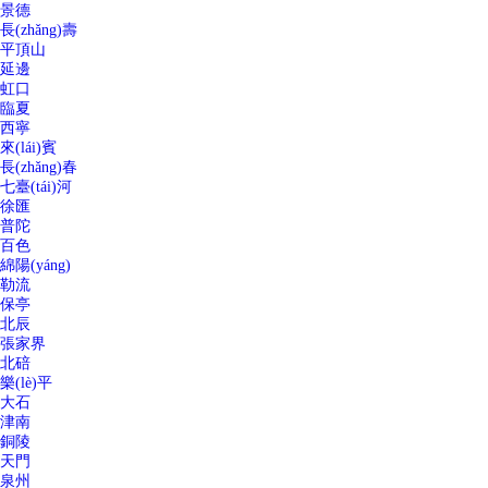
景德
長(zhǎng)壽
平頂山
延邊
虹口
臨夏
西寧
來(lái)賓
長(zhǎng)春
七臺(tái)河
徐匯
普陀
百色
綿陽(yáng)
勒流
保亭
北辰
張家界
北碚
樂(lè)平
大石
津南
銅陵
天門
泉州