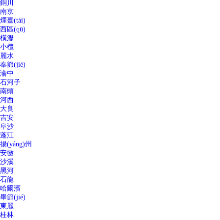
銅川
南京
煙臺(tái)
西區(qū)
橫瀝
小欖
麗水
奉節(jié)
渝中
石河子
南頭
河西
大良
吉安
阜沙
蓬江
揚(yáng)州
安徽
沙溪
黑河
石龍
哈爾濱
畢節(jié)
東麗
桂林