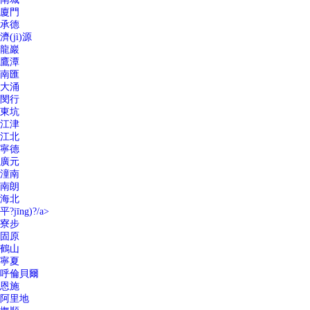
廈門
承德
濟(jì)源
龍巖
鷹潭
南匯
大涌
閔行
東坑
江津
江北
寧德
廣元
潼南
南朗
海北
平?jīng)?/a>
寮步
固原
鶴山
寧夏
呼倫貝爾
恩施
阿里地