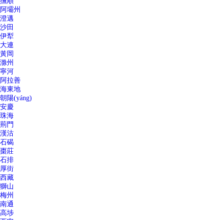
撫順
阿壩州
澄邁
沙田
伊犁
大連
黃岡
滁州
寧河
阿拉善
海東地
朝陽(yáng)
安慶
珠海
荊門
漢沽
石碣
棗莊
石排
厚街
西藏
獅山
梅州
南通
高埗