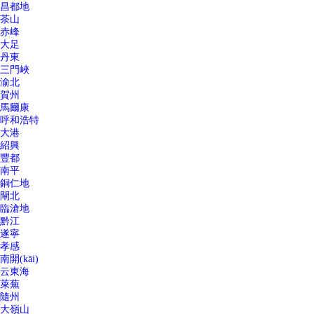
昌都地
茶山
赤峰
大足
丹東
三門峽
渝北
賀州
馬爾康
呼和浩特
大港
紹興
豐都
南平
銅仁地
閘北
臨滄地
黔江
遂寧
孝感
南開(kāi)
云東海
萊蕪
隨州
大嶺山