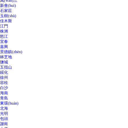
萬(wàn)江
新會(huì)
石家莊
玉樹(shù)
佳木斯
江門
株洲
怒江
宜春
嘉興
景德鎮(zhèn)
林芝地
鹽城
五指山
綏化
徐州
容桂
白沙
海南
青島
東環(huán)
北海
光明
包頭
謝崗