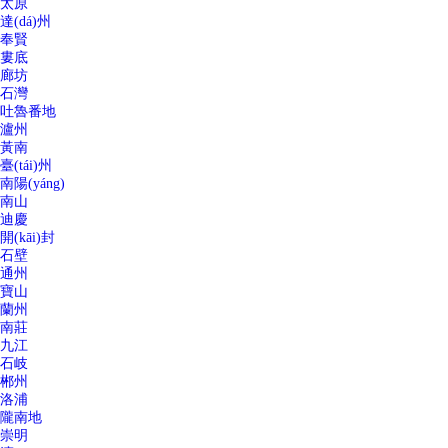
太原
達(dá)州
奉賢
婁底
廊坊
石灣
吐魯番地
瀘州
黃南
臺(tái)州
南陽(yáng)
南山
迪慶
開(kāi)封
石壁
通州
寶山
蘭州
南莊
九江
石岐
郴州
洛浦
隴南地
崇明