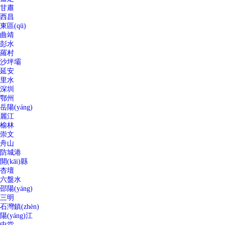
甘肅
西昌
東區(qū)
曲靖
彭水
羅村
沙坪壩
延安
里水
深圳
鄂州
岳陽(yáng)
麗江
榆林
崇文
舟山
防城港
開(kāi)縣
杏壇
六盤水
邵陽(yáng)
三明
石灣鎮(zhèn)
陽(yáng)江
中堂