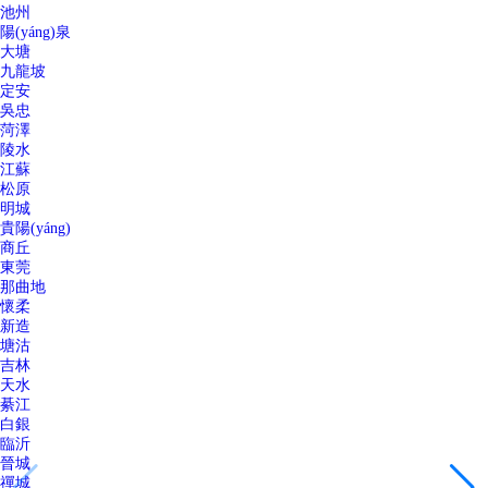
池州
陽(yáng)泉
大塘
九龍坡
定安
吳忠
菏澤
陵水
江蘇
松原
明城
貴陽(yáng)
商丘
東莞
那曲地
懷柔
新造
塘沽
吉林
天水
綦江
白銀
臨沂
晉城
禪城