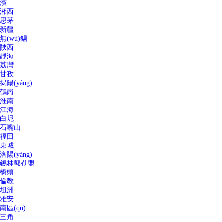
濱
湘西
思茅
新疆
無(wú)錫
陜西
靜海
荔灣
甘孜
揭陽(yáng)
鶴崗
淮南
江海
白坭
石嘴山
福田
東城
洛陽(yáng)
錫林郭勒盟
橋頭
倫教
坦洲
雅安
南區(qū)
三角