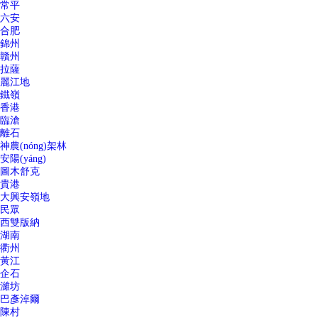
常平
六安
合肥
錦州
贛州
拉薩
麗江地
鐵嶺
香港
臨滄
離石
神農(nóng)架林
安陽(yáng)
圖木舒克
貴港
大興安嶺地
民眾
西雙版納
湖南
衢州
黃江
企石
濰坊
巴彥淖爾
陳村