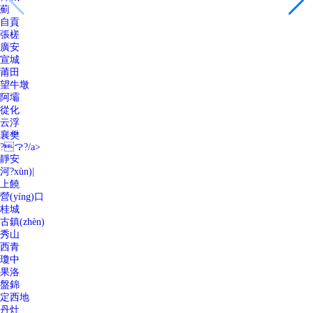
薊
自貢
張槎
廣安
宣城
莆田
望牛墩
阿壩
從化
云浮
襄樊
?？?/a>
靜安
河?xùn)|
上饒
營(yíng)口
桂城
古鎮(zhèn)
秀山
西青
瓊中
果洛
盤錦
定西地
丹灶