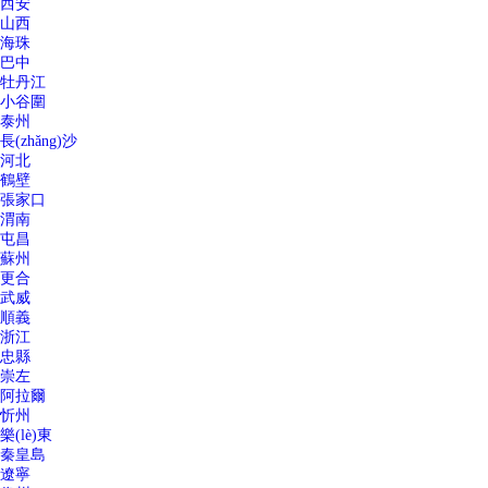
西安
山西
海珠
巴中
牡丹江
小谷圍
泰州
長(zhǎng)沙
河北
鶴壁
張家口
渭南
屯昌
蘇州
更合
武威
順義
浙江
忠縣
崇左
阿拉爾
忻州
樂(lè)東
秦皇島
遼寧