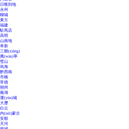
日喀則地
永州
聊城
東方
福建
駐馬店
高明
山南地
阜新
三鄉(xiāng)
萬(wàn)寧
璧山
烏海
黔西南
市橋
常德
朔州
蕪湖
運(yùn)城
大瀝
白云
內(nèi)蒙古
安順
天河
南城