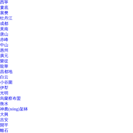
西寧
婁底
襄樊
牡丹江
成都
黃南
唐山
赤峰
中山
惠州
廣元
樂從
龍華
昌都地
白云
小谷圍
伊犁
光明
烏蘭察布盟
衡水
神農(nóng)架林
大興
吉安
開平
離石