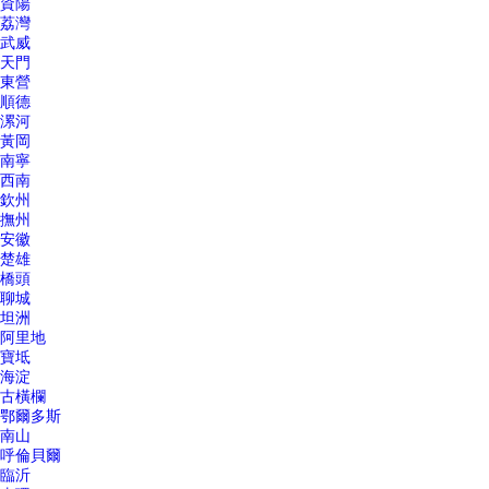
資陽
荔灣
武威
天門
東營
順德
漯河
黃岡
南寧
西南
欽州
撫州
安徽
楚雄
橋頭
聊城
坦洲
阿里地
寶坻
海淀
古橫欄
鄂爾多斯
南山
呼倫貝爾
臨沂