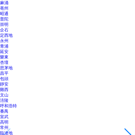
麻涌
亳州
昭通
普陀
崇明
企石
定西地
永州
青浦
延安
樂東
杏壇
思茅地
昌平
包頭
靜安
雞西
文山
涪陵
呼和浩特
番禺
宣武
高明
常州
臨滄地