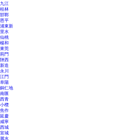
九江
桂林
邯鄲
恩平
浦東新
里水
仙桃
楊和
東莞
荊門
陜西
新造
永川
江門
阜陽
銅仁地
南匯
西青
小欖
焦作
延慶
咸寧
西城
宣城
麗水