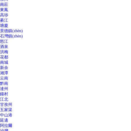
南莊
東鳳
高埗
綦江
塘廈
景德鎮(zhèn)
石灣鎮(zhèn)
怒江
酒泉
洪梅
花都
南城
新余
湘潭
云南
黔南
達州
鐘村
江北
甘孜州
五家渠
中山港
延邊
阿拉爾
沙灣