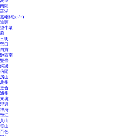
萬寧
南朗
羅湖
嘉峪關(guān)
汕頭
望牛墩
薊
三明
營口
自貢
黔西南
豐臺
銅梁
信陽
房山
萬州
更合
瀘州
東坑
澄邁
神灣
墊江
黃山
璧山
百色