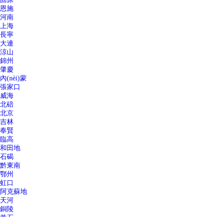
恩施
河南
上海
長寧
大連
涼山
錦州
肇慶
內(nèi)蒙
張家口
威海
北碚
北京
吉林
奉賢
臨高
和田地
石碣
黔東南
鄂州
虹口
阿克蘇地
天河
銅陵