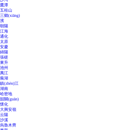
鷹潭
五桂山
三鄉(xiāng)
濱
朝陽
江海
通化
太原
安慶
綿陽
張槎
東升
池州
萬江
蕪湖
鎮(zhèn)江
湖南
哈密地
韶關(guān)
懷化
大興安嶺
云陽
沙溪
烏魯木齊