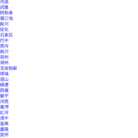
河源
武隆
阿勒泰
麗江地
銀川
從化
石家莊
巴中
黑河
南川
宿州
湖州
克孜勒蘇
禪城
眉山
橫瀝
西藏
樂平
河西
臺灣
紅河
漢中
嘉興
慶陽
賀州