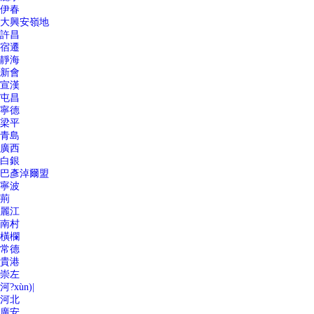
伊春
大興安嶺地
許昌
宿遷
靜海
新會
宣漢
屯昌
寧德
梁平
青島
廣西
白銀
巴彥淖爾盟
寧波
荊
麗江
南村
橫欄
常德
貴港
崇左
河?xùn)|
河北
廣安