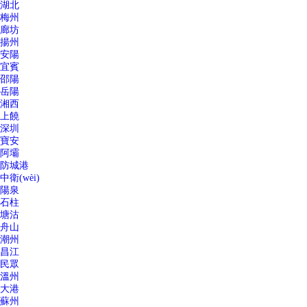
湖北
梅州
廊坊
揚州
安陽
宜賓
邵陽
岳陽
湘西
上饒
深圳
寶安
阿壩
防城港
中衛(wèi)
陽泉
石柱
塘沽
舟山
潮州
昌江
民眾
溫州
大港
蘇州