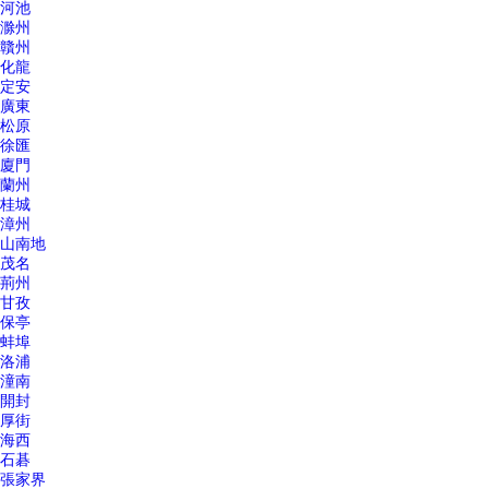
河池
滁州
贛州
化龍
定安
廣東
松原
徐匯
廈門
蘭州
桂城
漳州
山南地
茂名
荊州
甘孜
保亭
蚌埠
洛浦
潼南
開封
厚街
海西
石碁
張家界