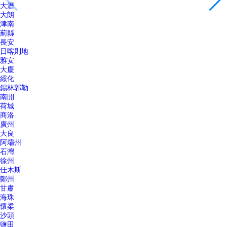
大瀝
大朗
津南
薊縣
長安
日喀則地
雅安
大慶
綏化
錫林郭勒
南開
荷城
商洛
廣州
大良
阿壩州
石灣
徐州
佳木斯
鄭州
甘肅
海珠
懷柔
沙頭
鹽田