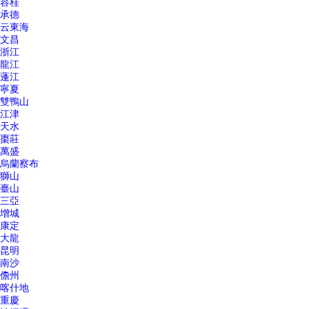
容桂
承德
云東海
文昌
浙江
龍江
蓬江
寧夏
雙鴨山
江津
天水
棗莊
萬盛
烏蘭察布
獅山
臺山
三亞
增城
康定
大龍
昆明
南沙
儋州
喀什地
重慶