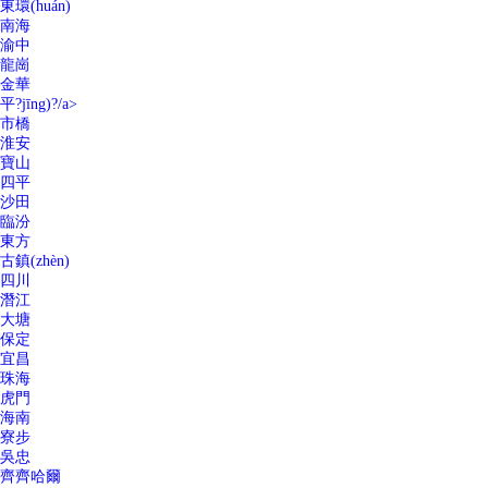
東環(huán)
南海
渝中
龍崗
金華
平?jīng)?/a>
市橋
淮安
寶山
四平
沙田
臨汾
東方
古鎮(zhèn)
四川
潛江
大塘
保定
宜昌
珠海
虎門
海南
寮步
吳忠
齊齊哈爾