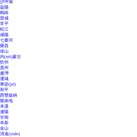
沙坪壩
益陽
鶴崗
晉城
常平
松江
咸陽
七臺河
榮昌
保山
內(nèi)蒙古
忻州
貴州
盧灣
運城
畢節(jié)
和平
西雙版納
隴南地
本溪
遼陽
甘南
阜新
金山
清遠(yuǎn)