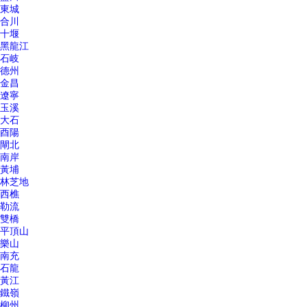
東城
合川
十堰
黑龍江
石岐
德州
金昌
遼寧
玉溪
大石
酉陽
閘北
南岸
黃埔
林芝地
西樵
勒流
雙橋
平頂山
樂山
南充
石龍
黃江
鐵嶺
柳州