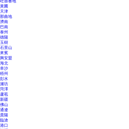
吐魯番地
黃圃
天津
那曲地
濟南
巴南
泰州
德陽
玉樹
石景山
來賓
興安盟
海北
阜沙
梧州
彭水
濰坊
菏澤
蘆苞
新疆
佛山
通遼
貴陽
臨滄
港口