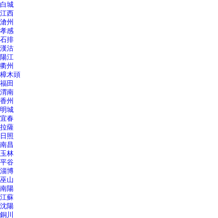
白城
江西
滄州
孝感
石排
漢沽
陽江
衢州
樟木頭
福田
渭南
香州
明城
宜春
拉薩
日照
南昌
玉林
平谷
淄博
巫山
南陽
江蘇
沈陽
銅川