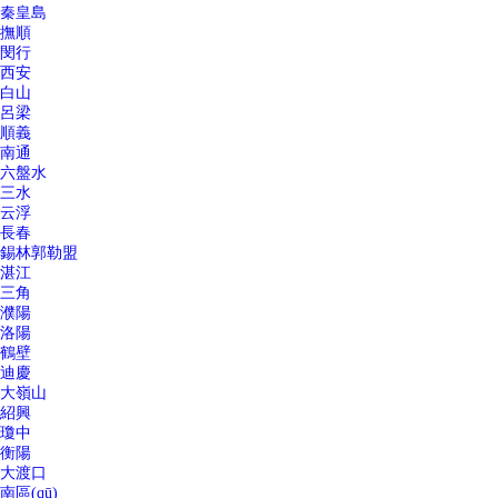
秦皇島
撫順
閔行
西安
白山
呂梁
順義
南通
六盤水
三水
云浮
長春
錫林郭勒盟
湛江
三角
濮陽
洛陽
鶴壁
迪慶
大嶺山
紹興
瓊中
衡陽
大渡口
南區(qū)