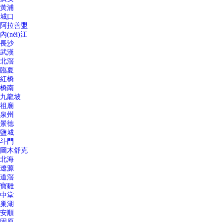
黃浦
城口
阿拉善盟
內(nèi)江
長沙
武漢
北滘
臨夏
紅橋
橋南
九龍坡
祖廟
泉州
景德
鹽城
斗門
圖木舒克
北海
遼源
道滘
寶雞
中堂
巢湖
安順
固原