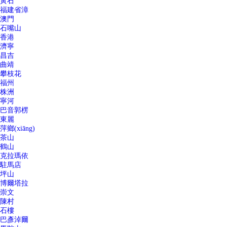
黃石
福建省漳
澳門
石嘴山
香港
濟寧
昌吉
曲靖
攀枝花
福州
株洲
寧河
巴音郭楞
東麗
萍鄉(xiāng)
茶山
鶴山
克拉瑪依
駐馬店
坪山
博爾塔拉
崇文
陳村
石樓
巴彥淖爾