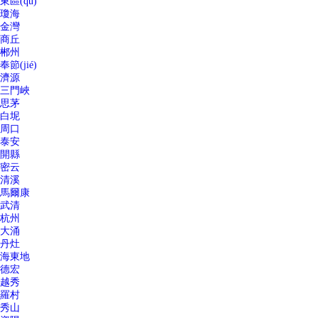
東區(qū)
瓊海
金灣
商丘
郴州
奉節(jié)
濟源
三門峽
思茅
白坭
周口
泰安
開縣
密云
清溪
馬爾康
武清
杭州
大涌
丹灶
海東地
德宏
越秀
羅村
秀山