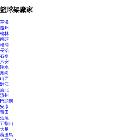
籃球架廠家
巫溪
隨州
榆林
南頭
楊浦
長治
石壁
六安
陵水
鳳崗
山西
黔江
渝北
濱州
門頭溝
安康
莆田
汕尾
五指山
大足
葫蘆島