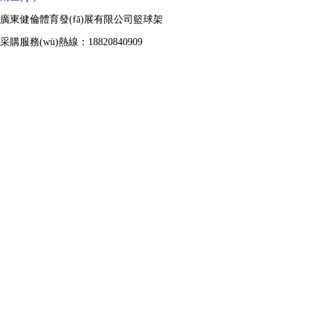
廣東健倫體育發(fā)展有限公司籃球架
采購服務(wù)熱線：18820840909