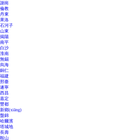
謝崗
倫教
丹東
果洛
石河子
山東
揭陽
南平
白沙
淮南
無錫
烏海
銅仁
福建
邢臺
遂寧
西昌
嘉定
豐都
新鄉(xiāng)
盤錦
哈爾濱
塔城地
長壽
鞍山