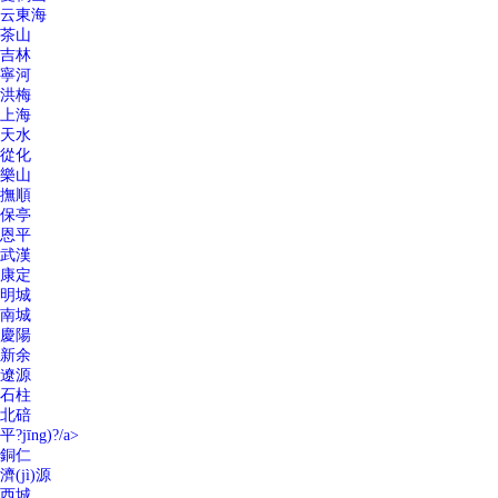
云東海
茶山
吉林
寧河
洪梅
上海
天水
從化
樂山
撫順
保亭
恩平
武漢
康定
明城
南城
慶陽
新余
遼源
石柱
北碚
平?jīng)?/a>
銅仁
濟(jì)源
西城