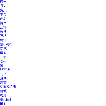
柳州
丹東
吳忠
本溪
茂名
忻州
云浮
羅湖
石樓
黔江
臺(tái)灣
南充
瓊海
三明
亳州
濱
門頭溝
開平
巢湖
河南
烏蘭察布盟
白城
杏壇
臺(tái)山
延安