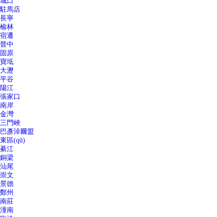
城口
駐馬店
長寧
榆林
宿遷
晉中
固原
寶坻
大瀝
平谷
陽江
張家口
南岸
金灣
三門峽
巴彥淖爾盟
東區(qū)
綦江
銅梁
汕尾
崇文
景德
鄭州
南莊
潼南