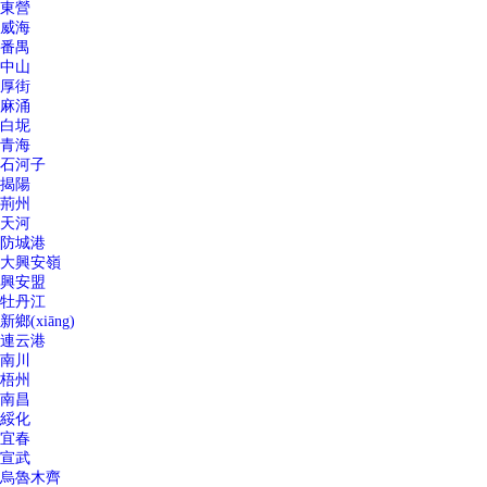
東營
威海
番禺
中山
厚街
麻涌
白坭
青海
石河子
揭陽
荊州
天河
防城港
大興安嶺
興安盟
牡丹江
新鄉(xiāng)
連云港
南川
梧州
南昌
綏化
宜春
宣武
烏魯木齊