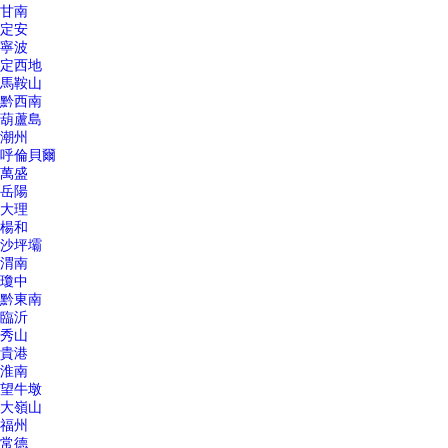
甘南
定安
寧波
定西地
馬鞍山
黔西南
葫蘆島
潮州
呼倫貝爾
萬盛
岳陽
大理
楊和
沙坪壩
渭南
瓊中
黔東南
臨沂
秀山
貴港
淮南
望牛墩
大嶺山
福州
常德