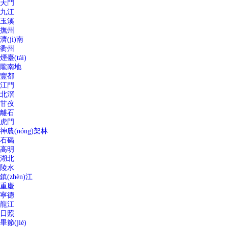
天門
九江
玉溪
撫州
濟(jì)南
衢州
煙臺(tái)
隴南地
豐都
江門
北滘
甘孜
離石
虎門
神農(nóng)架林
石碣
高明
湖北
陵水
鎮(zhèn)江
重慶
寧德
龍江
日照
畢節(jié)