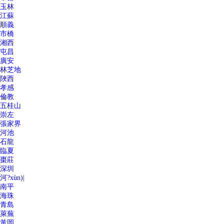
玉林
江蘇
順義
市橋
湘西
屯昌
廣安
林芝地
陜西
孝感
倫教
五桂山
崇左
張家界
河池
石龍
臨夏
棗莊
深圳
河?xùn)|
南平
海珠
青島
萊蕪
黃岡