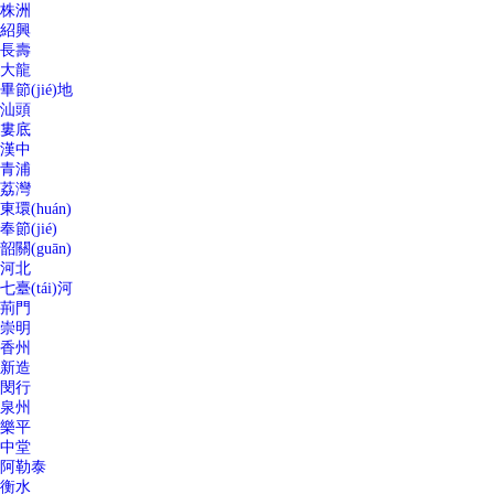
株洲
紹興
長壽
大龍
畢節(jié)地
汕頭
婁底
漢中
青浦
荔灣
東環(huán)
奉節(jié)
韶關(guān)
河北
七臺(tái)河
荊門
崇明
香州
新造
閔行
泉州
樂平
中堂
阿勒泰
衡水