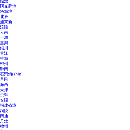
臨滄
阿克蘇地
塔城地
北辰
浦東新
涪陵
云南
十堰
嘉興
銀川
黃江
桂城
郴州
黔南
石灣鎮(zhèn)
普陀
海西
天津
忠縣
安陽
福建省漳
銅陵
南通
丹灶
贛州