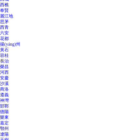
西樵
奉賢
麗江地
思茅
西青
六安
花都
揚(yáng)州
黃石
容桂
長治
榮昌
河西
安慶
沙溪
商洛
遵義
神灣
邯鄲
德陽
樂東
嘉定
鄂州
遼陽
玉樹