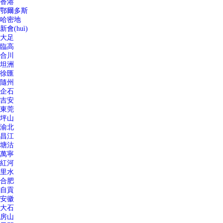
香港
鄂爾多斯
哈密地
新會(huì)
大足
臨高
合川
坦洲
徐匯
隨州
企石
吉安
東莞
坪山
渝北
昌江
塘沽
萬寧
紅河
里水
合肥
自貢
安徽
大石
房山