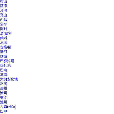
鞍山
鷹潭
沙灣
寶山
西昌
常平
開封
濟(jì)寧
鶴崗
承德
古橫欄
漯河
鹽城
巴彥淖爾
喀什地
巴南
湖南
大興安嶺地
巫溪
瀘州
滄州
樂從
池州
古鎮(zhèn)
巴中