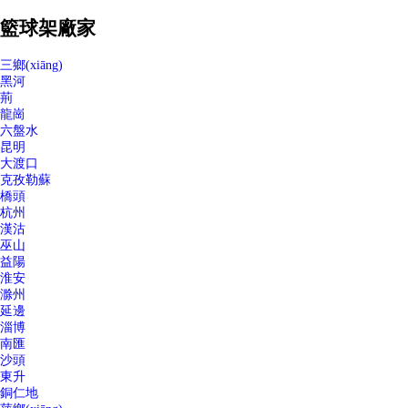
籃球架廠家
三鄉(xiāng)
黑河
荊
龍崗
六盤水
昆明
大渡口
克孜勒蘇
橋頭
杭州
漢沽
巫山
益陽
淮安
滁州
延邊
淄博
南匯
沙頭
東升
銅仁地