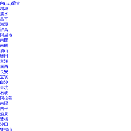
內(nèi)蒙古
增城
麗水
昌平
湘潭
許昌
阿里地
南開
南朗
眉山
鹽田
宣漢
廣西
長安
宜賓
白沙
東坑
石岐
阿拉善
南陽
四平
酒泉
雙橋
沙田
雙鴨山