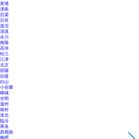
黃埔
津南
呂梁
石排
道滘
清溪
永川
衡陽
高埗
松江
江津
北京
邵陽
拉薩
白山
小谷圍
聊城
光明
溫州
南村
淮北
臨汾
果洛
昌都地
梅州