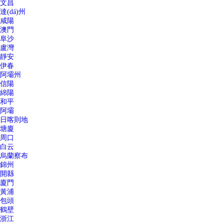
文昌
達(dá)州
咸陽
澳門
阜沙
盧灣
靜安
伊春
阿壩州
信陽
綿陽
和平
阿壩
日喀則地
塘廈
周口
白云
烏蘭察布
錦州
開縣
廈門
黃浦
包頭
鶴壁
浙江