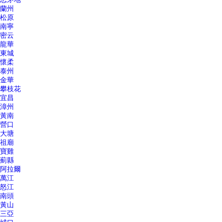
蘭州
松原
南寧
密云
龍華
東城
懷柔
泰州
金華
攀枝花
宜昌
漳州
黃南
營口
大塘
祖廟
寶雞
薊縣
阿拉爾
萬江
怒江
南頭
黃山
三亞