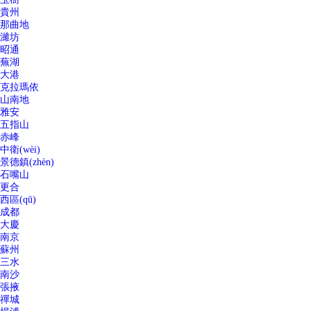
貴州
那曲地
濰坊
昭通
蕪湖
大港
克拉瑪依
山南地
雅安
五指山
赤峰
中衛(wèi)
景德鎮(zhèn)
石嘴山
更合
西區(qū)
成都
大慶
南京
蘇州
三水
南沙
張掖
禪城