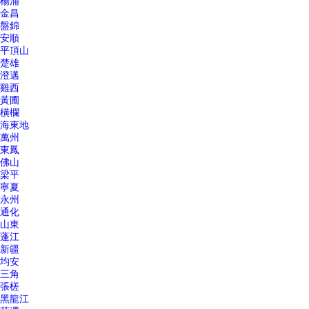
楊浦
金昌
盤錦
安順
平頂山
楚雄
澄邁
雞西
黃圃
橫欄
海東地
萬州
東鳳
佛山
梁平
寧夏
永州
通化
山東
蓬江
新疆
均安
三角
張槎
黑龍江