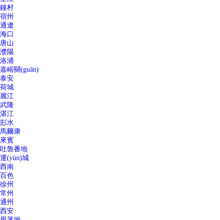
鐘村
宿州
通遼
海口
唐山
濮陽
洛浦
嘉峪關(guān)
泰安
荷城
麗江
武隆
湛江
彭水
馬爾康
來賓
吐魯番地
運(yùn)城
西南
百色
徐州
常州
通州
西安
思茅地