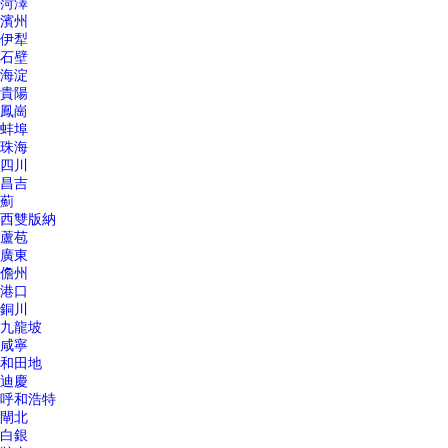
菏澤
濱州
伊犁
石壁
海淀
貴陽
鳳崗
蚌埠
珠海
四川
昌吉
薊
西雙版納
蘆苞
廣東
儋州
港口
銅川
九龍坡
咸寧
和田地
迪慶
呼和浩特
閘北
白銀