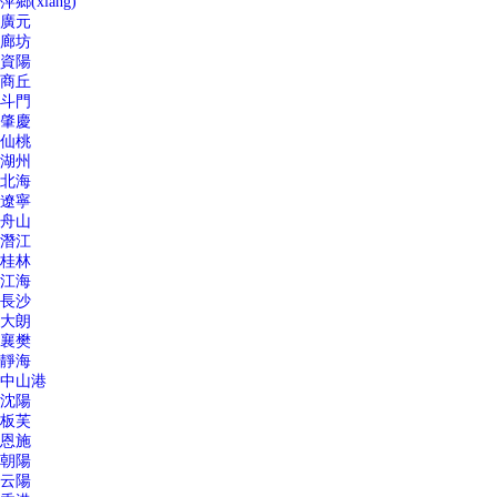
萍鄉(xiāng)
廣元
廊坊
資陽
商丘
斗門
肇慶
仙桃
湖州
北海
遼寧
舟山
潛江
桂林
江海
長沙
大朗
襄樊
靜海
中山港
沈陽
板芙
恩施
朝陽
云陽