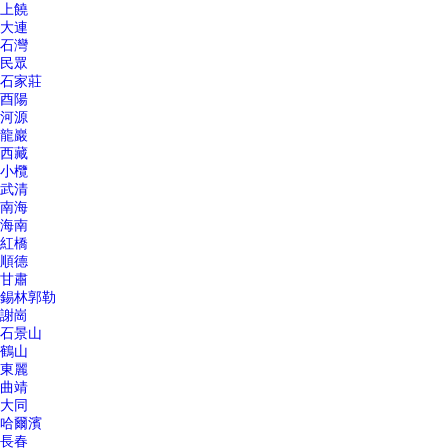
上饒
大連
石灣
民眾
石家莊
酉陽
河源
龍巖
西藏
小欖
武清
南海
海南
紅橋
順德
甘肅
錫林郭勒
謝崗
石景山
鶴山
東麗
曲靖
大同
哈爾濱
長春