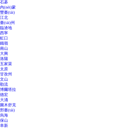
石碁
內(nèi)蒙
豐臺(tái)
江北
臺(tái)州
臨滄地
西寧
虹口
鐵嶺
南山
大興
洛陽
五家渠
太原
甘孜州
文山
勒流
博爾塔拉
德宏
大涌
圖木舒克
邢臺(tái)
烏海
保山
阜新