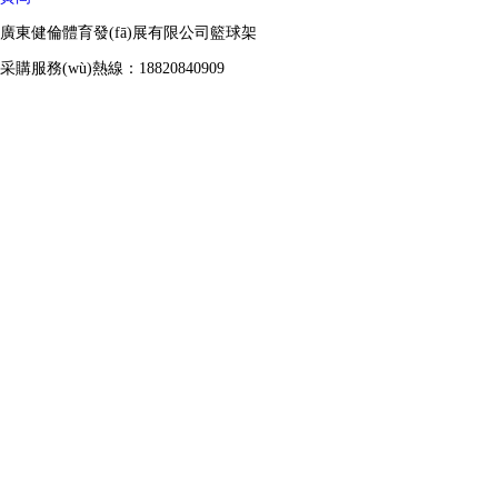
廣東健倫體育發(fā)展有限公司籃球架
采購服務(wù)熱線：18820840909