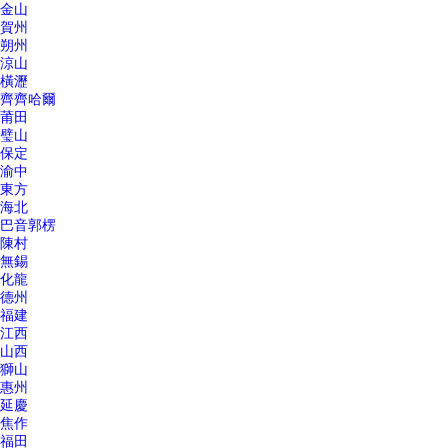
金山
賀州
朔州
涼山
橫瀝
齊齊哈爾
莆田
璧山
保定
渝中
東方
海北
巴音郭楞
陳村
無錫
化龍
德州
福建
江西
山西
獅山
惠州
延慶
焦作
福田