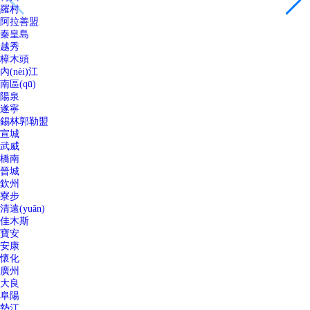
羅村
阿拉善盟
秦皇島
越秀
樟木頭
內(nèi)江
南區(qū)
陽泉
遂寧
錫林郭勒盟
宣城
武威
橋南
晉城
欽州
寮步
清遠(yuǎn)
佳木斯
寶安
安康
懷化
廣州
大良
阜陽
墊江