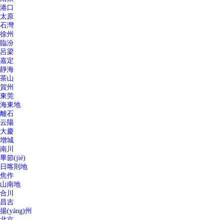
港口
太原
石灣
徐州
臨汾
呂梁
嘉定
靜海
茶山
賀州
東莞
海東地
離石
云陽
大慶
增城
南川
畢節(jié)
日喀則地
焦作
山南地
合川
昌吉
揚(yáng)州
北京