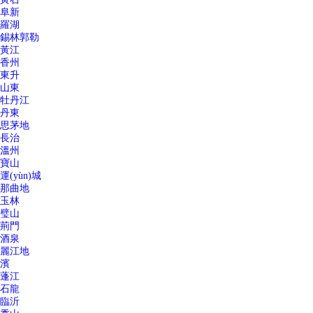
阜新
羅湖
錫林郭勒
黃江
香州
東升
山東
牡丹江
丹東
思茅地
長治
溫州
寶山
運(yùn)城
那曲地
玉林
璧山
荊門
酒泉
麗江地
濱
蓬江
石龍
臨沂