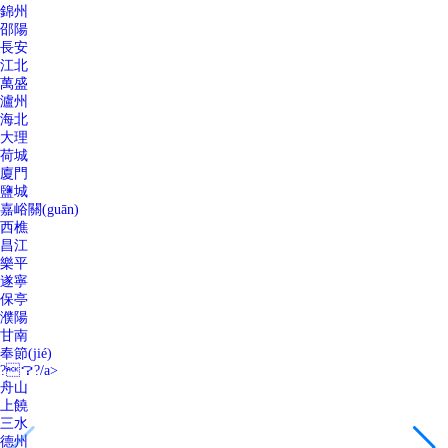
錦州
邵陽
長安
江北
萬盛
瀘州
海北
大理
荷城
廈門
鹽城
嘉峪關(guān)
西樵
昌江
樂平
遂寧
保亭
濮陽
甘南
奉節(jié)
?？?/a>
舟山
上饒
三水
德州