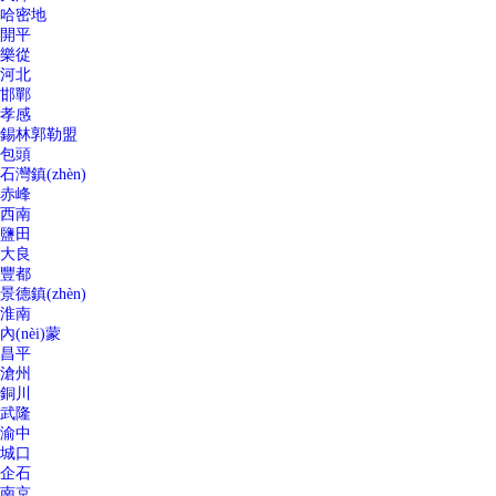
哈密地
開平
樂從
河北
邯鄲
孝感
錫林郭勒盟
包頭
石灣鎮(zhèn)
赤峰
西南
鹽田
大良
豐都
景德鎮(zhèn)
淮南
內(nèi)蒙
昌平
滄州
銅川
武隆
渝中
城口
企石
南京