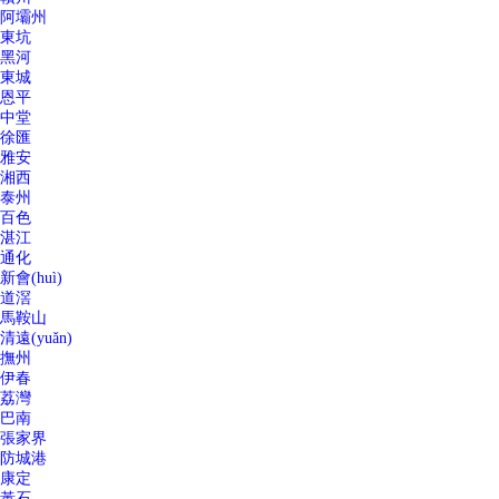
阿壩州
東坑
黑河
東城
恩平
中堂
徐匯
雅安
湘西
泰州
百色
湛江
通化
新會(huì)
道滘
馬鞍山
清遠(yuǎn)
撫州
伊春
荔灣
巴南
張家界
防城港
康定
黃石