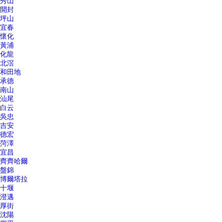
秀山
開封
坪山
宜春
懷化
黃浦
化龍
北滘
和田地
承德
南山
汕尾
白云
吳忠
吉安
德宏
菏澤
宜昌
齊齊哈爾
盤錦
博爾塔拉
十堰
澄邁
厚街
沈陽