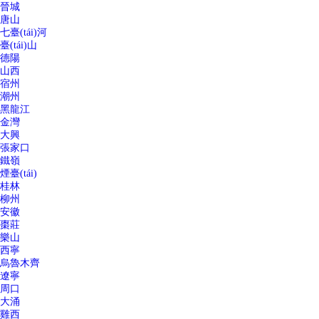
晉城
唐山
七臺(tái)河
臺(tái)山
德陽
山西
宿州
潮州
黑龍江
金灣
大興
張家口
鐵嶺
煙臺(tái)
桂林
柳州
安徽
棗莊
樂山
西寧
烏魯木齊
遼寧
周口
大涌
雞西