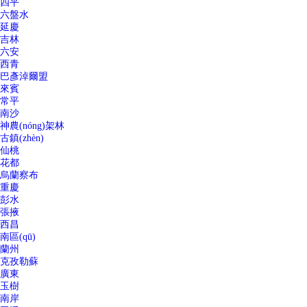
四平
六盤水
延慶
吉林
六安
西青
巴彥淖爾盟
來賓
常平
南沙
神農(nóng)架林
古鎮(zhèn)
仙桃
花都
烏蘭察布
重慶
彭水
張掖
西昌
南區(qū)
蘭州
克孜勒蘇
廣東
玉樹
南岸