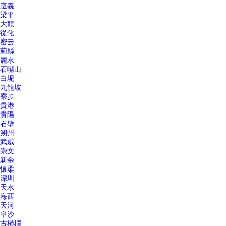
遵義
梁平
大龍
從化
密云
薊縣
麗水
石嘴山
白坭
九龍坡
寮步
貴港
貴陽
石壁
朔州
武威
崇文
新余
懷柔
深圳
天水
海西
天河
阜沙
古橫欄