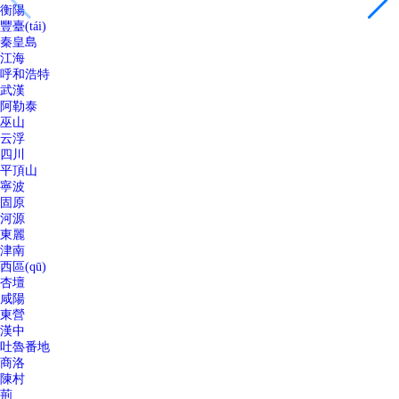
衡陽
豐臺(tái)
秦皇島
江海
呼和浩特
武漢
阿勒泰
巫山
云浮
四川
平頂山
寧波
固原
河源
東麗
津南
西區(qū)
杏壇
咸陽
東營
漢中
吐魯番地
商洛
陳村
荊