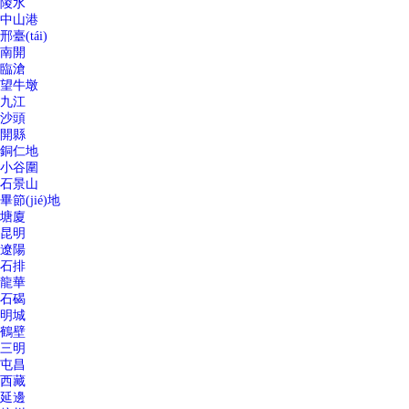
陵水
中山港
邢臺(tái)
南開
臨滄
望牛墩
九江
沙頭
開縣
銅仁地
小谷圍
石景山
畢節(jié)地
塘廈
昆明
遼陽
石排
龍華
石碣
明城
鶴壁
三明
屯昌
西藏
延邊