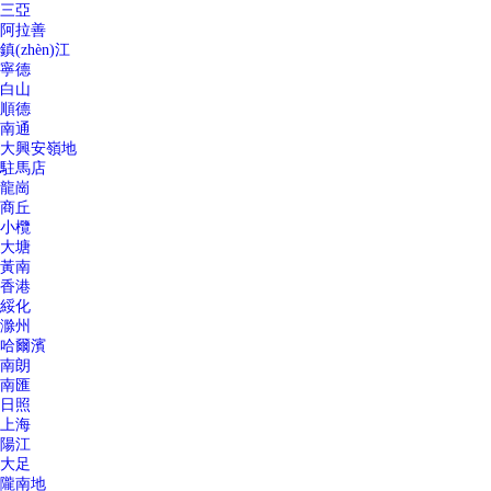
三亞
阿拉善
鎮(zhèn)江
寧德
白山
順德
南通
大興安嶺地
駐馬店
龍崗
商丘
小欖
大塘
黃南
香港
綏化
滁州
哈爾濱
南朗
南匯
日照
上海
陽江
大足
隴南地