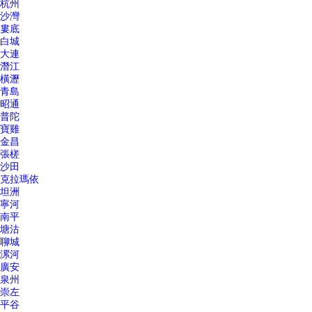
杭州
沙灣
婁底
白城
大連
潛江
橫瀝
青島
昭通
普陀
寶雞
金昌
張槎
沙田
克拉瑪依
坦洲
寧河
南平
塘沽
聊城
漯河
廣安
泉州
崇左
平谷