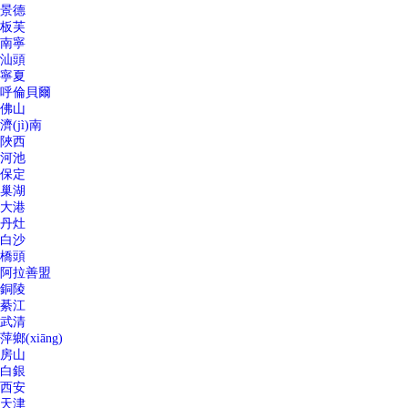
景德
板芙
南寧
汕頭
寧夏
呼倫貝爾
佛山
濟(jì)南
陜西
河池
保定
巢湖
大港
丹灶
白沙
橋頭
阿拉善盟
銅陵
綦江
武清
萍鄉(xiāng)
房山
白銀
西安
天津