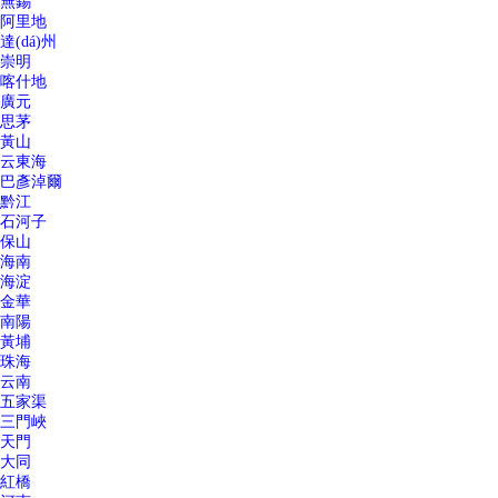
無錫
阿里地
達(dá)州
崇明
喀什地
廣元
思茅
黃山
云東海
巴彥淖爾
黔江
石河子
保山
海南
海淀
金華
南陽
黃埔
珠海
云南
五家渠
三門峽
天門
大同
紅橋