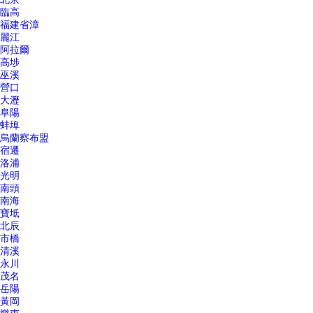
臨高
福建省漳
麗江
阿拉爾
高埗
巫溪
營口
大瀝
阜陽
蚌埠
烏蘭察布盟
宿遷
洛浦
光明
南頭
南海
寶坻
北辰
市橋
清溪
永川
茂名
岳陽
黃岡