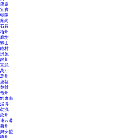
肇慶
宜賓
朝陽
鳳崗
石碁
梧州
廊坊
鶴山
鐘村
恩施
銀川
宣武
萬江
萬州
蘆苞
楚雄
亳州
黔東南
淄博
勒流
欽州
連云港
衢州
興安盟
贛州