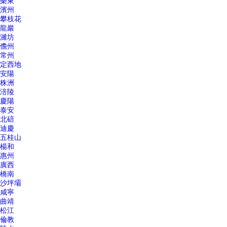
樂東
濱州
攀枝花
龍巖
濰坊
儋州
常州
定西地
安陽
株洲
涪陵
慶陽
泰安
北碚
迪慶
五桂山
楊和
惠州
廣西
橋南
沙坪壩
咸寧
曲靖
松江
倫教