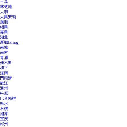
玉溪
林芝地
大朗
大興安嶺
撫順
紹興
嘉興
湖北
新鄉(xiāng)
南城
南村
青浦
佳木斯
和平
潼南
門頭溝
龍江
通州
松原
巴音郭楞
衡水
石樓
湘潭
宣漢
郴州