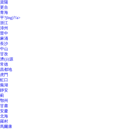
資陽
更合
青海
平?jīng)?/a>
浙江
漳州
晉中
麻涌
長沙
中山
甘孜
濟(jì)源
常德
昌都地
虎門
虹口
蕪湖
靜安
薊
鄂州
甘肅
安慶
北海
羅村
馬爾康