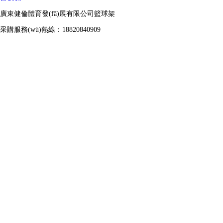
廣東健倫體育發(fā)展有限公司籃球架
采購服務(wù)熱線：18820840909