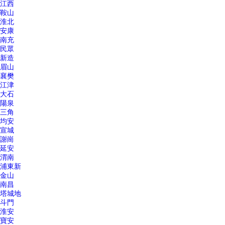
江西
鞍山
淮北
安康
南充
民眾
新造
眉山
襄樊
江津
大石
陽泉
三角
均安
宣城
謝崗
延安
渭南
浦東新
金山
南昌
塔城地
斗門
淮安
寶安