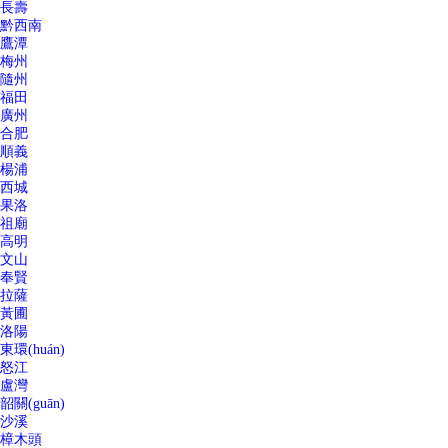
長壽
黔西南
鷹潭
梅州
隨州
福田
廣州
合肥
順義
楊浦
西城
果洛
祖廟
高明
文山
奉賢
拉薩
黃圃
洛陽
東環(huán)
怒江
盧灣
韶關(guān)
沙溪
樟木頭