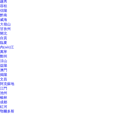
越秀
容桂
信陽
黔南
威海
大嶺山
甘孜州
閘北
自貢
臨夏
內(nèi)江
萬寧
鄭州
涼山
益陽
澳門
揭陽
文昌
阿克蘇地
江門
池州
榆林
成都
紅河
鄂爾多斯