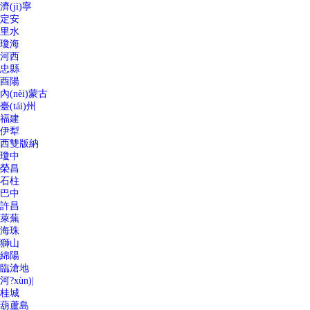
濟(jì)寧
定安
里水
瓊海
河西
忠縣
酉陽
內(nèi)蒙古
臺(tái)州
福建
伊犁
西雙版納
瓊中
榮昌
石柱
巴中
許昌
萊蕪
海珠
獅山
綿陽
臨滄地
河?xùn)|
桂城
葫蘆島