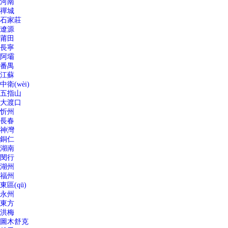
河南
禪城
石家莊
遼源
莆田
長寧
阿壩
番禺
江蘇
中衛(wèi)
五指山
大渡口
忻州
長春
神灣
銅仁
湖南
閔行
湖州
福州
東區(qū)
永州
東方
洪梅
圖木舒克