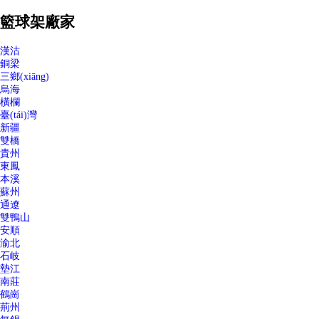
籃球架廠家
漢沽
銅梁
三鄉(xiāng)
烏海
橫欄
臺(tái)灣
新疆
雙橋
貴州
東鳳
本溪
蘇州
通遼
雙鴨山
安順
渝北
石岐
墊江
南莊
鶴崗
荊州