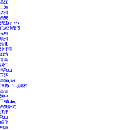
昌江
上海
溫州
西安
清遠(yuǎn)
巴彥淖爾盟
光明
贛州
淮北
沙坪壩
廊坊
青島
銅仁
馬鞍山
玉溪
畢節(jié)
神農(nóng)架林
昌吉
漢中
玉樹(shù)
西雙版納
江津
鞍山
綏化
明城