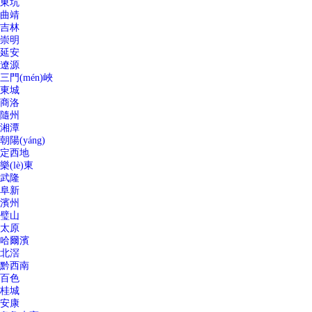
東坑
曲靖
吉林
崇明
延安
遼源
三門(mén)峽
東城
商洛
隨州
湘潭
朝陽(yáng)
定西地
樂(lè)東
武隆
阜新
濱州
璧山
太原
哈爾濱
北滘
黔西南
百色
桂城
安康