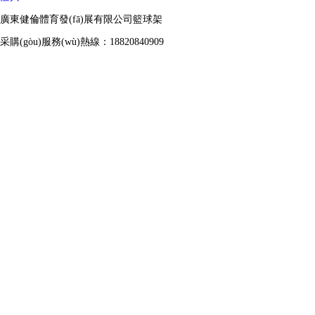
廣東健倫體育發(fā)展有限公司籃球架
采購(gòu)服務(wù)熱線：18820840909