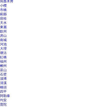
烏魯木齊
小欖
市橋
薊縣
容桂
天水
東麗
欽州
房山
南城
河池
大理
塘沽
紅橋
福州
郴州
巫山
石壁
淄博
清溪
橋頭
四平
阿勒泰
均安
普陀