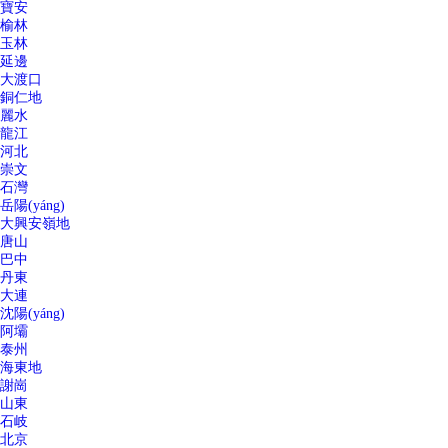
寶安
榆林
玉林
延邊
大渡口
銅仁地
麗水
龍江
河北
崇文
石灣
岳陽(yáng)
大興安嶺地
唐山
巴中
丹東
大連
沈陽(yáng)
阿壩
泰州
海東地
謝崗
山東
石岐
北京