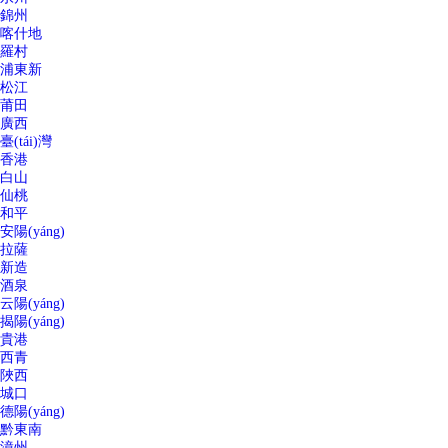
錦州
喀什地
羅村
浦東新
松江
莆田
廣西
臺(tái)灣
香港
白山
仙桃
和平
安陽(yáng)
拉薩
新造
酒泉
云陽(yáng)
揭陽(yáng)
貴港
西青
陜西
城口
德陽(yáng)
黔東南
漳州