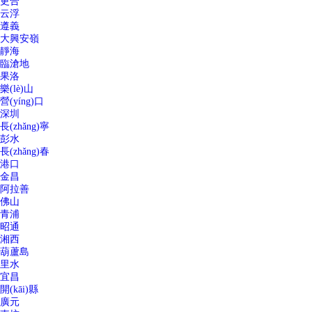
更合
云浮
遵義
大興安嶺
靜海
臨滄地
果洛
樂(lè)山
營(yíng)口
深圳
長(zhǎng)寧
彭水
長(zhǎng)春
港口
金昌
阿拉善
佛山
青浦
昭通
湘西
葫蘆島
里水
宜昌
開(kāi)縣
廣元