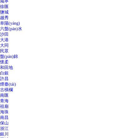
咸寧
徐匯
鹽城
越秀
阜陽(yáng)
六盤(pán)水
沙田
大港
大同
民眾
盤(pán)錦
懷柔
和田地
白銀
許昌
煙臺(tái)
古橫欄
南匯
青海
祖廟
海珠
南昌
保山
浙江
銀川