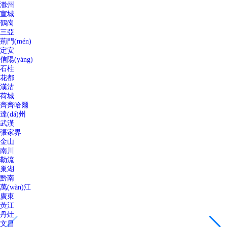
滁州
宣城
鶴崗
三亞
荊門(mén)
定安
信陽(yáng)
石柱
花都
漢沽
荷城
齊齊哈爾
達(dá)州
武漢
張家界
金山
南川
勒流
巢湖
黔南
萬(wàn)江
廣東
黃江
丹灶
文昌