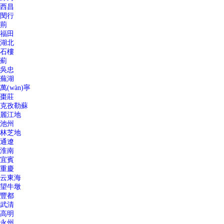
西昌
閔行
荊
福田
湖北
石樓
薊
吳忠
蕪湖
萬(wàn)寧
棗莊
克孜勒蘇
麗江地
池州
林芝地
通遼
淮南
宜賓
重慶
云東海
望牛墩
豐都
武清
高明
永州