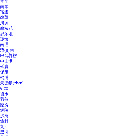
常平
南頭
宿遷
龍華
河源
攀枝花
思茅地
瓊海
南通
濟(jì)南
巴音郭楞
中山港
延慶
保定
楊浦
景德鎮(zhèn)
蚌埠
衡水
萊蕪
臨汾
銅陵
沙灣
鐘村
九江
黑河