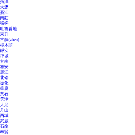
菏澤
大瀝
綦江
南莊
張槎
吐魯番地
東升
古鎮(zhèn)
樟木頭
靜安
禪城
甘南
雅安
麗江
北碚
從化
肇慶
黃石
天津
大足
舟山
西城
武威
石龍
奉賢