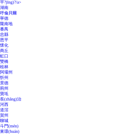
平?jīng)?/a>
湖南
呼倫貝爾
寧德
隴南地
番禺
忠縣
恩平
懷化
商丘
虹口
雙橋
桂林
阿壩州
忻州
景德
荊州
寶坻
長(zhǎng)治
河西
道滘
賀州
聊城
斗門(mén)
東環(huán)