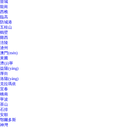
晉城
龍崗
西樵
臨高
防城港
五桂山
鶴壁
雞西
涪陵
滄州
澳門(mén)
黃圃
濟(jì)寧
益陽(yáng)
厚街
洛陽(yáng)
克拉瑪依
宜春
橋南
寧波
茶山
石排
安順
鄂爾多斯
神灣