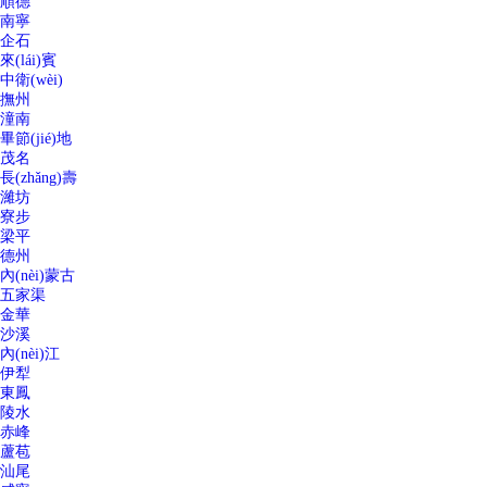
順德
南寧
企石
來(lái)賓
中衛(wèi)
撫州
潼南
畢節(jié)地
茂名
長(zhǎng)壽
濰坊
寮步
梁平
德州
內(nèi)蒙古
五家渠
金華
沙溪
內(nèi)江
伊犁
東鳳
陵水
赤峰
蘆苞
汕尾