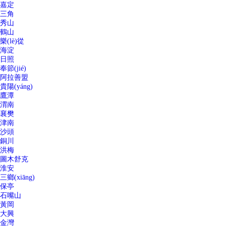
嘉定
三角
秀山
鶴山
樂(lè)從
海淀
日照
奉節(jié)
阿拉善盟
貴陽(yáng)
鷹潭
渭南
襄樊
津南
沙頭
銅川
洪梅
圖木舒克
淮安
三鄉(xiāng)
保亭
石嘴山
黃岡
大興
金灣