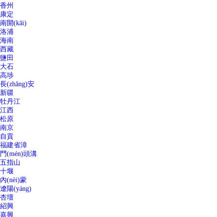
香州
康定
南開(kāi)
洛浦
海南
西藏
鹽田
大石
高埗
長(zhǎng)安
新疆
牡丹江
江西
松原
南京
自貢
福建省漳
門(mén)頭溝
五指山
十堰
內(nèi)蒙
遼陽(yáng)
杏壇
紹興
嘉興