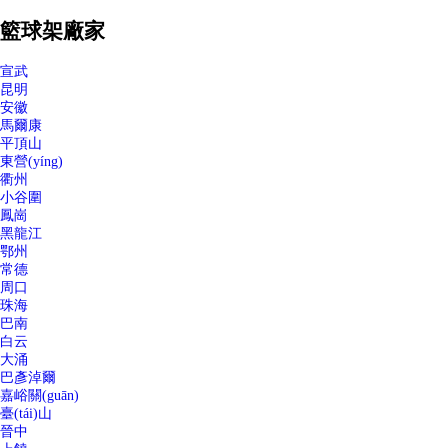
籃球架廠家
宣武
昆明
安徽
馬爾康
平頂山
東營(yíng)
衢州
小谷圍
鳳崗
黑龍江
鄂州
常德
周口
珠海
巴南
白云
大涌
巴彥淖爾
嘉峪關(guān)
臺(tái)山
晉中