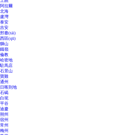
上饒
阿拉爾
北海
盧灣
泰安
吉安
邢臺(tái)
西區(qū)
獅山
鐵嶺
倫教
哈密地
駐馬店
石景山
寶雞
通州
日喀則地
石碣
白坭
平谷
迪慶
朔州
宿州
常州
梅州