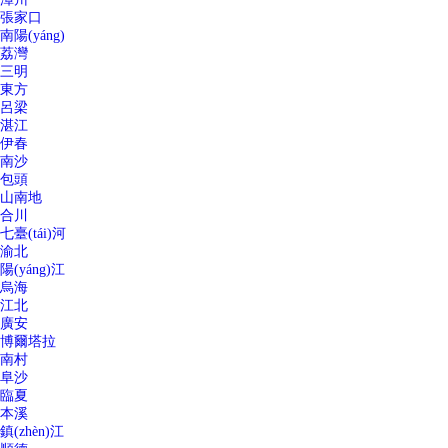
張家口
南陽(yáng)
荔灣
三明
東方
呂梁
湛江
伊春
南沙
包頭
山南地
合川
七臺(tái)河
渝北
陽(yáng)江
烏海
江北
廣安
博爾塔拉
南村
阜沙
臨夏
本溪
鎮(zhèn)江