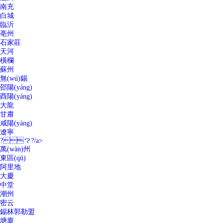
南充
白城
臨沂
亳州
石家莊
天河
橫欄
蘇州
無(wú)錫
邵陽(yáng)
酉陽(yáng)
大龍
甘肅
咸陽(yáng)
遼寧
?？?/a>
萬(wàn)州
東區(qū)
阿里地
大慶
中堂
潮州
密云
錫林郭勒盟
塘廈