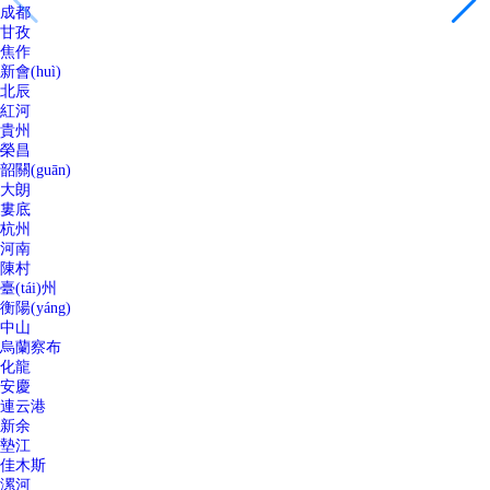
成都
甘孜
焦作
新會(huì)
北辰
紅河
貴州
榮昌
韶關(guān)
大朗
婁底
杭州
河南
陳村
臺(tái)州
衡陽(yáng)
中山
烏蘭察布
化龍
安慶
連云港
新余
墊江
佳木斯
漯河