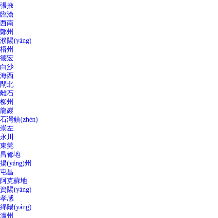
張掖
臨滄
西南
鄭州
濮陽(yáng)
梧州
德宏
白沙
海西
閘北
離石
柳州
龍巖
石灣鎮(zhèn)
崇左
永川
東莞
昌都地
揚(yáng)州
屯昌
阿克蘇地
資陽(yáng)
孝感
綿陽(yáng)
瀘州