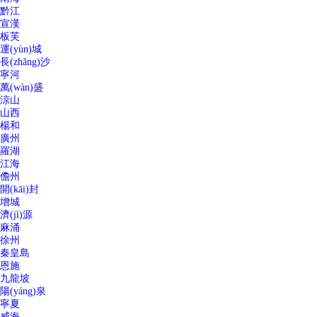
黔江
宣漢
板芙
運(yùn)城
長(zhǎng)沙
寧河
萬(wàn)盛
涼山
山西
楊和
廣州
羅湖
江海
儋州
開(kāi)封
增城
濟(jì)源
麻涌
徐州
秦皇島
恩施
九龍坡
陽(yáng)泉
寧夏
威海