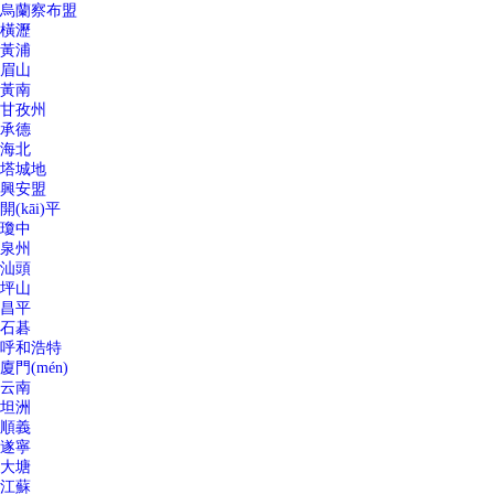
烏蘭察布盟
橫瀝
黃浦
眉山
黃南
甘孜州
承德
海北
塔城地
興安盟
開(kāi)平
瓊中
泉州
汕頭
坪山
昌平
石碁
呼和浩特
廈門(mén)
云南
坦洲
順義
遂寧
大塘
江蘇