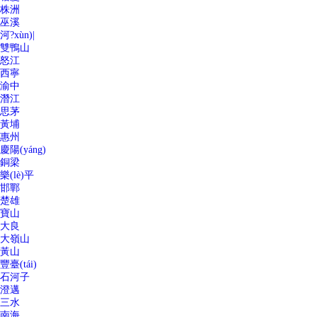
株洲
巫溪
河?xùn)|
雙鴨山
怒江
西寧
渝中
潛江
思茅
黃埔
惠州
慶陽(yáng)
銅梁
樂(lè)平
邯鄲
楚雄
寶山
大良
大嶺山
黃山
豐臺(tái)
石河子
澄邁
三水
南海