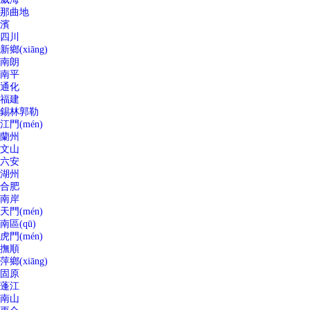
那曲地
濱
四川
新鄉(xiāng)
南朗
南平
通化
福建
錫林郭勒
江門(mén)
蘭州
文山
六安
湖州
合肥
南岸
天門(mén)
南區(qū)
虎門(mén)
撫順
萍鄉(xiāng)
固原
蓬江
南山