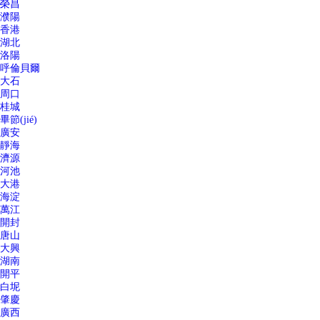
榮昌
濮陽
香港
湖北
洛陽
呼倫貝爾
大石
周口
桂城
畢節(jié)
廣安
靜海
濟源
河池
大港
海淀
萬江
開封
唐山
大興
湖南
開平
白坭
肇慶
廣西