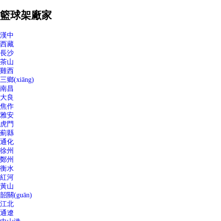
籃球架廠家
漢中
西藏
長沙
茶山
雞西
三鄉(xiāng)
南昌
大良
焦作
雅安
虎門
薊縣
通化
徐州
鄭州
衡水
紅河
黃山
韶關(guān)
江北
通遼