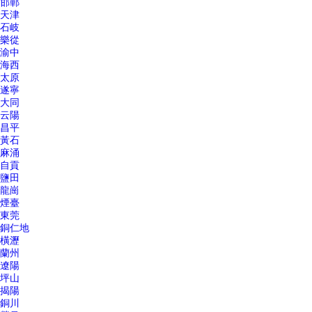
邯鄲
天津
石岐
樂從
渝中
海西
太原
遂寧
大同
云陽
昌平
黃石
麻涌
自貢
鹽田
龍崗
煙臺
東莞
銅仁地
橫瀝
蘭州
遼陽
坪山
揭陽
銅川