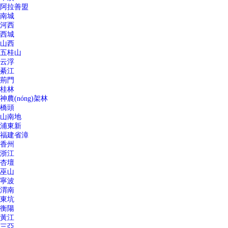
阿拉善盟
南城
河西
西城
山西
五桂山
云浮
綦江
荊門
桂林
神農(nóng)架林
橋頭
山南地
浦東新
福建省漳
香州
浙江
杏壇
巫山
寧波
渭南
東坑
衡陽
黃江
三亞