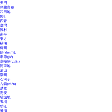
天門
烏蘭察布
和田地
閔行
西青
臺灣
陳村
南平
東方
橫欄
蘇州
鎮(zhèn)江
奉節(jié)
嘉峪關(guān)
阿里地
眉山
潮州
石河子
古鎮(zhèn)
楚雄
定安
塔城地
玉樹
墊江
黃浦