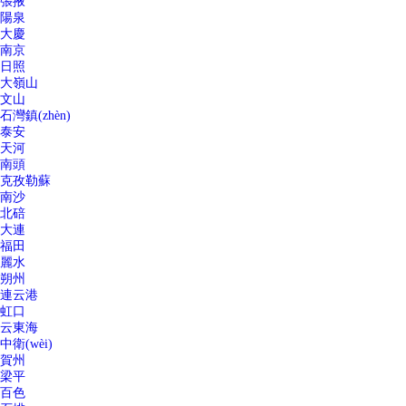
張掖
陽泉
大慶
南京
日照
大嶺山
文山
石灣鎮(zhèn)
泰安
天河
南頭
克孜勒蘇
南沙
北碚
大連
福田
麗水
朔州
連云港
虹口
云東海
中衛(wèi)
賀州
梁平
百色