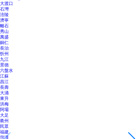
大渡口
石灣
涪陵
濟寧
離石
秀山
萬盛
銅仁
長治
忻州
九江
景德
六盤水
江蘇
昌江
長壽
大涌
東升
洪梅
阿壩
大足
衢州
民眾
福建
菏澤