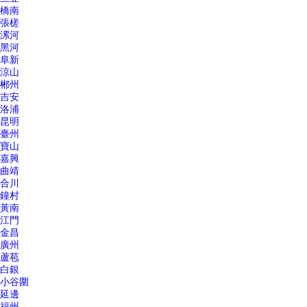
橋南
張槎
漯河
黑河
阜新
涼山
郴州
吉安
洛浦
昆明
臺州
寶山
嘉興
曲靖
合川
鐘村
黃南
江門
金昌
廣州
蘆苞
白銀
小谷圍
延邊
福州