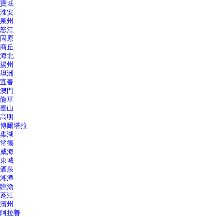
寶坻
淮安
泉州
怒江
固原
商丘
海北
揚州
坦洲
宜春
澳門
龍華
臺山
高明
博爾塔拉
巢湖
常德
威海
東城
酒泉
湘潭
臨滄
蓬江
濱州
阿拉善