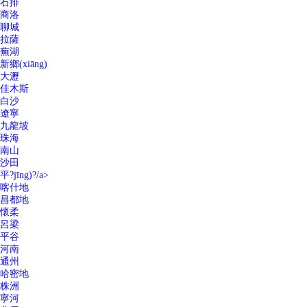
石排
商洛
聊城
拉薩
蕪湖
新鄉(xiāng)
大瀝
佳木斯
白沙
遼寧
九龍坡
珠海
南山
沙田
平?jīng)?/a>
喀什地
昌都地
懷柔
呂梁
平谷
河南
通州
哈密地
株洲
寧河