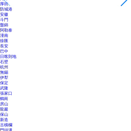
厚街
防城港
安徽
斗門
盤錦
阿勒泰
潼南
徐匯
長安
巴中
日喀則地
石壁
杭州
無錫
伊犁
保定
武隆
張家口
鶴崗
房山
龍巖
保山
新造
古橫欄
門頭溝