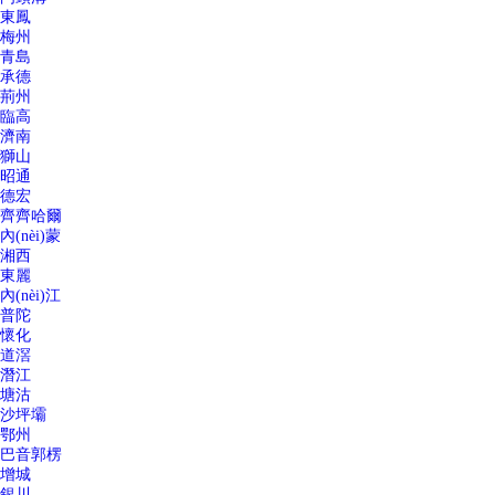
東鳳
梅州
青島
承德
荊州
臨高
濟南
獅山
昭通
德宏
齊齊哈爾
內(nèi)蒙
湘西
東麗
內(nèi)江
普陀
懷化
道滘
潛江
塘沽
沙坪壩
鄂州
巴音郭楞
增城
銀川