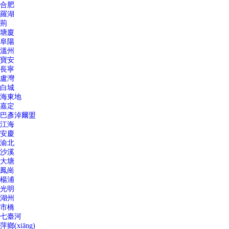
合肥
羅湖
荊
塘廈
阜陽
溫州
寶安
長寧
盧灣
白城
海東地
嘉定
巴彥淖爾盟
江海
安慶
渝北
沙溪
大塘
鳳崗
楊浦
光明
湖州
市橋
七臺河
萍鄉(xiāng)