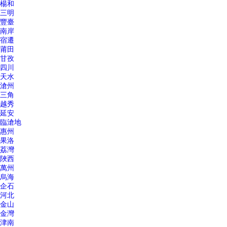
楊和
三明
豐臺
南岸
宿遷
莆田
甘孜
四川
天水
滄州
三角
越秀
延安
臨滄地
惠州
果洛
荔灣
陜西
萬州
烏海
企石
河北
金山
金灣
津南