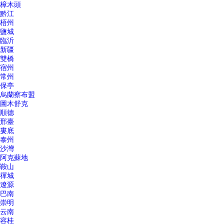
樟木頭
黔江
梧州
鹽城
臨沂
新疆
雙橋
宿州
常州
保亭
烏蘭察布盟
圖木舒克
順德
邢臺
婁底
泰州
沙灣
阿克蘇地
鞍山
禪城
遼源
巴南
崇明
云南
容桂