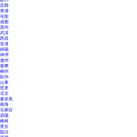
忠縣
青浦
化龍
成都
貴州
武清
西昌
宣漢
綿陽
神灣
瀘州
襄樊
柳州
欽州
山東
思茅
北京
秦皇島
南海
石家莊
資陽
榆林
更合
臨汾