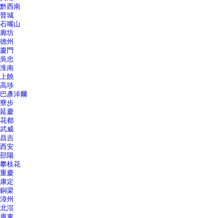
黔西南
晉城
石嘴山
廊坊
德州
廈門
吳忠
淮南
上饒
高埗
巴彥淖爾
寮步
延慶
花都
武威
昌吉
西安
邵陽
攀枝花
重慶
康定
銅梁
漳州
北滘
廣東