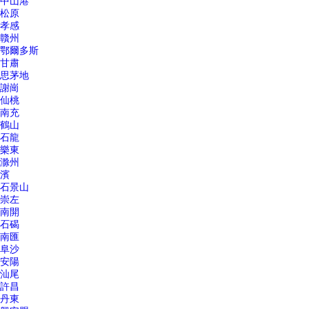
中山港
松原
孝感
贛州
鄂爾多斯
甘肅
思茅地
謝崗
仙桃
南充
鶴山
石龍
樂東
滁州
濱
石景山
崇左
南開
石碣
南匯
阜沙
安陽
汕尾
許昌
丹東