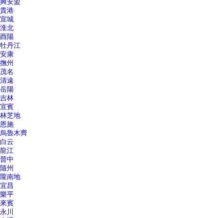
興安盟
貴港
宣城
淮北
酉陽
牡丹江
安康
撫州
茂名
清遠
岳陽
吉林
宜賓
林芝地
恩施
烏魯木齊
白云
龍江
晉中
隨州
隴南地
宜昌
樂平
來賓
永川