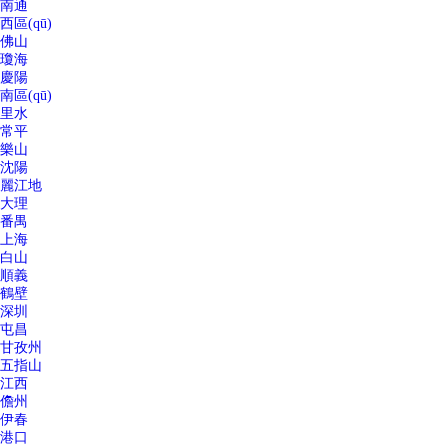
南通
西區(qū)
佛山
瓊海
慶陽
南區(qū)
里水
常平
樂山
沈陽
麗江地
大理
番禺
上海
白山
順義
鶴壁
深圳
屯昌
甘孜州
五指山
江西
儋州
伊春
港口