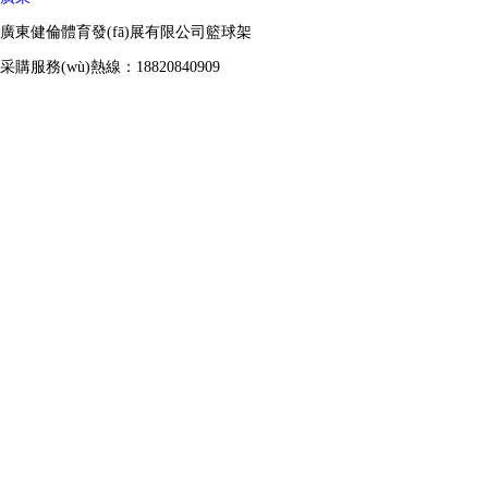
廣東健倫體育發(fā)展有限公司籃球架
采購服務(wù)熱線：18820840909