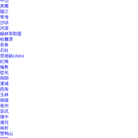
中山
黃圃
陽江
青海
沙頭
河源
錫林郭勒盟
哈爾濱
長春
石柱
景德鎮(zhèn)
紅橋
倫教
從化
南朗
運城
西南
玉林
南陽
亳州
宣武
瓊中
濰坊
南村
雙鴨山