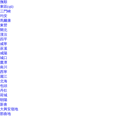
撫順
東區(qū)
三門峽
均安
馬爾康
東營
閘北
漢沽
四平
咸寧
巫溪
咸陽
城口
鷹潭
南川
西寧
麗江
北海
包頭
丹灶
荷城
朝陽
新會
大興安嶺地
那曲地