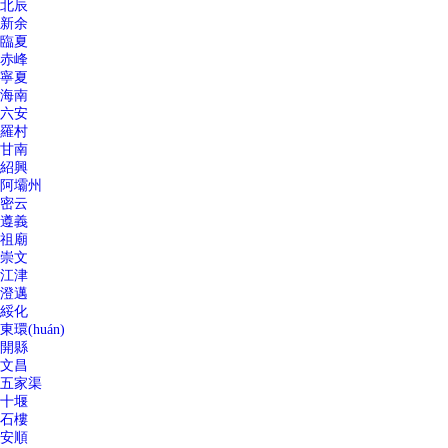
北辰
新余
臨夏
赤峰
寧夏
海南
六安
羅村
甘南
紹興
阿壩州
密云
遵義
祖廟
崇文
江津
澄邁
綏化
東環(huán)
開縣
文昌
五家渠
十堰
石樓
安順