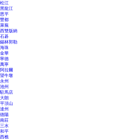
松江
黑龍江
恩平
豐都
萊蕪
西雙版納
石碁
錫林郭勒
海珠
金華
寧德
萬寧
阿拉爾
望牛墩
永州
池州
駐馬店
大朗
平頂山
達州
德陽
南莊
三水
和平
西樵