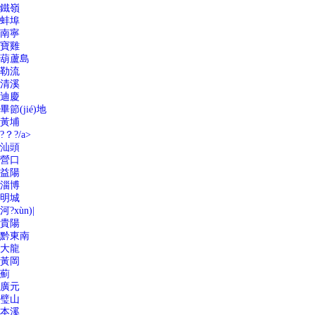
鐵嶺
蚌埠
南寧
寶雞
葫蘆島
勒流
清溪
迪慶
畢節(jié)地
黃埔
?？?/a>
汕頭
營口
益陽
淄博
明城
河?xùn)|
貴陽
黔東南
大龍
黃岡
薊
廣元
璧山
本溪