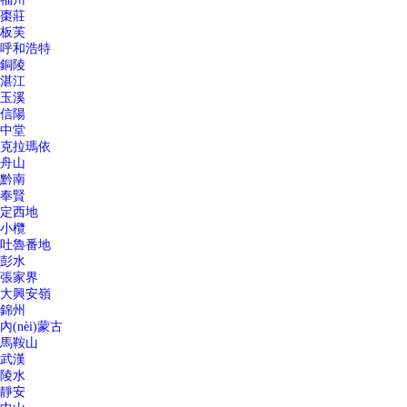
棗莊
板芙
呼和浩特
銅陵
湛江
玉溪
信陽
中堂
克拉瑪依
舟山
黔南
奉賢
定西地
小欖
吐魯番地
彭水
張家界
大興安嶺
錦州
內(nèi)蒙古
馬鞍山
武漢
陵水
靜安