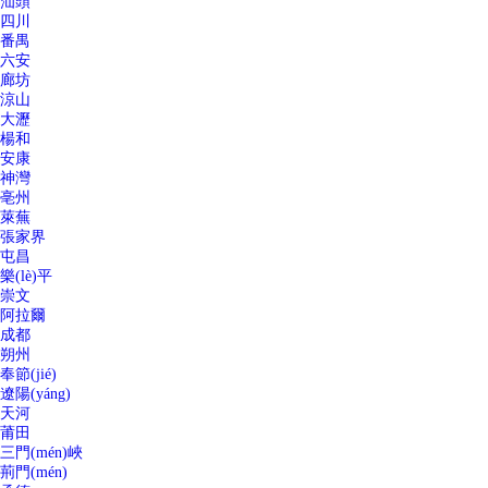
汕頭
四川
番禺
六安
廊坊
涼山
大瀝
楊和
安康
神灣
亳州
萊蕪
張家界
屯昌
樂(lè)平
崇文
阿拉爾
成都
朔州
奉節(jié)
遼陽(yáng)
天河
莆田
三門(mén)峽
荊門(mén)