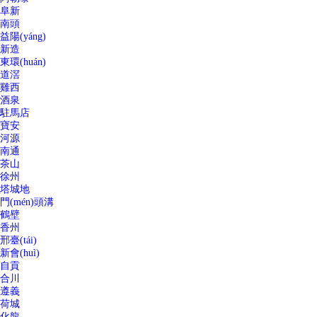
阜新
南頭
益陽(yáng)
新造
東環(huán)
道滘
雞西
酒泉
駐馬店
寶安
河源
南通
茶山
徐州
塔城地
門(mén)頭溝
鶴壁
香州
邢臺(tái)
新會(huì)
自貢
合川
遵義
荷城
化龍