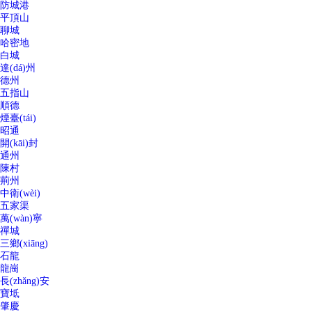
防城港
平頂山
聊城
哈密地
白城
達(dá)州
德州
五指山
順德
煙臺(tái)
昭通
開(kāi)封
通州
陳村
荊州
中衛(wèi)
五家渠
萬(wàn)寧
禪城
三鄉(xiāng)
石龍
龍崗
長(zhǎng)安
寶坻
肇慶