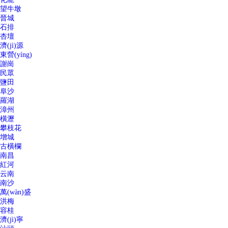
望牛墩
晉城
石排
杏壇
濟(jì)源
東營(yíng)
謝崗
民眾
鹽田
阜沙
羅湖
漳州
橫瀝
攀枝花
增城
古橫欄
南昌
紅河
云南
南沙
萬(wàn)盛
洪梅
容桂
濟(jì)寧