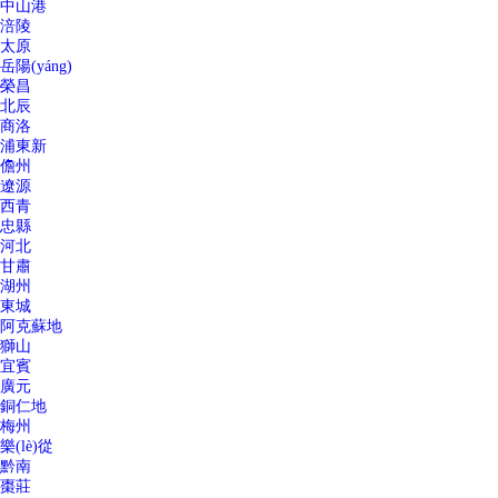
中山港
涪陵
太原
岳陽(yáng)
榮昌
北辰
商洛
浦東新
儋州
遼源
西青
忠縣
河北
甘肅
湖州
東城
阿克蘇地
獅山
宜賓
廣元
銅仁地
梅州
樂(lè)從
黔南
棗莊