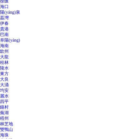
徐匯
海口
陽(yáng)泉
荔灣
伊春
貴港
巴南
阜陽(yáng)
海南
欽州
大龍
桂林
陵水
東方
大良
大涌
均安
麗水
四平
鐘村
蕪湖
梧州
林芝地
雙鴨山
海珠