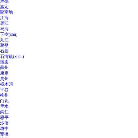
承德
嘉定
隴南地
江海
麗江
烏海
玉樹(shù)
九江
襄樊
石碁
石灣鎮(zhèn)
懷柔
蘇州
康定
貴州
樟木頭
平谷
柳州
白坭
里水
銅仁
恩平
沙溪
瓊中
雙橋