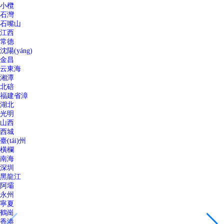
小欖
石灣
石嘴山
江西
常德
沈陽(yáng)
金昌
云東海
湘潭
北碚
福建省漳
湖北
光明
山西
西城
臺(tái)州
橫欄
南海
深圳
黑龍江
阿壩
永州
寧夏
鶴崗
香港