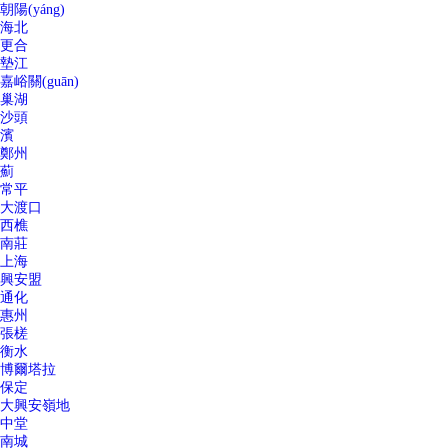
朝陽(yáng)
海北
更合
墊江
嘉峪關(guān)
巢湖
沙頭
濱
鄭州
薊
常平
大渡口
西樵
南莊
上海
興安盟
通化
惠州
張槎
衡水
博爾塔拉
保定
大興安嶺地
中堂
南城