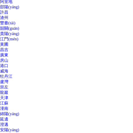
阿里地
邵陽(yáng)
許昌
滄州
豐臺(tái)
韶關(guān)
貴陽(yáng)
江門(mén)
黃圃
昌吉
廣東
房山
港口
威海
牡丹江
盧灣
崇左
龍巖
天津
江蘇
潼南
綿陽(yáng)
延邊
澄邁
安陽(yáng)