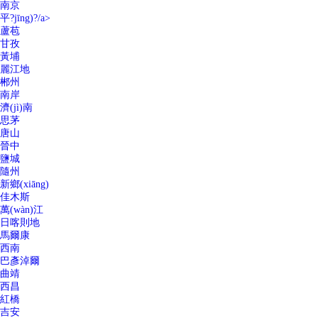
南京
平?jīng)?/a>
蘆苞
甘孜
黃埔
麗江地
郴州
南岸
濟(jì)南
思茅
唐山
晉中
鹽城
隨州
新鄉(xiāng)
佳木斯
萬(wàn)江
日喀則地
馬爾康
西南
巴彥淖爾
曲靖
西昌
紅橋
吉安