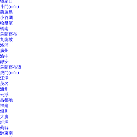
張家口
斗門(mén)
葫蘆島
小谷圍
哈爾濱
橋南
烏蘭察布
九龍坡
洛浦
廣州
渝中
靜安
烏蘭察布盟
虎門(mén)
江津
茂名
瀘州
云浮
昌都地
福建
銀川
大慶
蚌埠
薊縣
黔東南