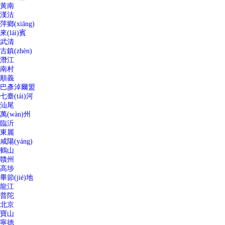
黃南
漢沽
萍鄉(xiāng)
來(lái)賓
武清
古鎮(zhèn)
潛江
南村
順義
巴彥淖爾盟
七臺(tái)河
汕尾
萬(wàn)州
臨沂
東麗
咸陽(yáng)
鶴山
贛州
高埗
畢節(jié)地
龍江
普陀
北京
寶山
寧德