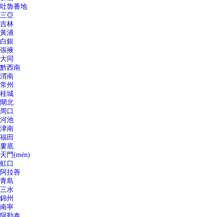
吐魯番地
三亞
吉林
黃浦
白銀
張掖
大同
黔西南
渭南
常州
桂城
閘北
周口
河池
津南
福田
婁底
天門(mén)
虹口
阿拉善
青島
三水
錦州
南寧
阿勒泰