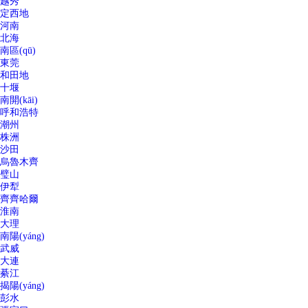
越秀
定西地
河南
北海
南區(qū)
東莞
和田地
十堰
南開(kāi)
呼和浩特
潮州
株洲
沙田
烏魯木齊
璧山
伊犁
齊齊哈爾
淮南
大理
南陽(yáng)
武威
大連
綦江
揭陽(yáng)
彭水