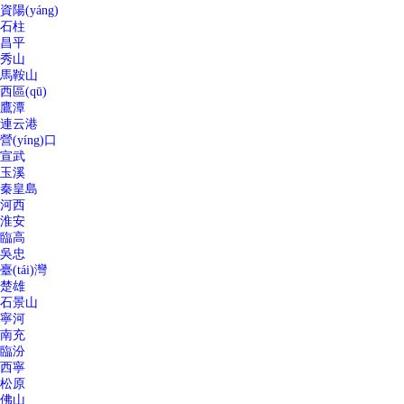
資陽(yáng)
石柱
昌平
秀山
馬鞍山
西區(qū)
鷹潭
連云港
營(yíng)口
宣武
玉溪
秦皇島
河西
淮安
臨高
吳忠
臺(tái)灣
楚雄
石景山
寧河
南充
臨汾
西寧
松原
佛山