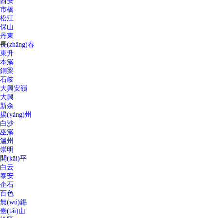
西安
市橋
松江
保山
丹東
長(zhǎng)春
東升
本溪
銅梁
石岐
大興安嶺
大興
新余
揚(yáng)州
白沙
巫溪
溫州
崇明
開(kāi)平
白云
泰安
企石
百色
無(wú)錫
臺(tái)山