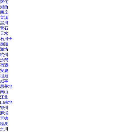
懷化
湘西
商丘
宣漢
黑河
黃石
天水
石河子
撫順
濰坊
杭州
沙灣
宿遷
安慶
祖廟
咸寧
思茅地
南山
江北
山南地
鄂州
麻涌
景德
臨夏
永川