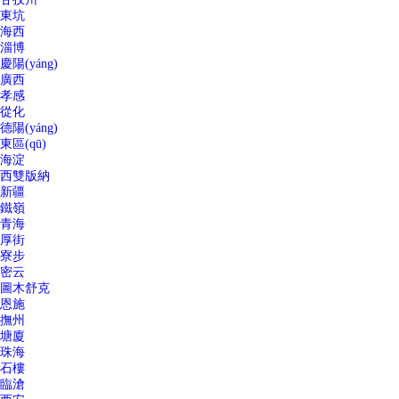
東坑
海西
淄博
慶陽(yáng)
廣西
孝感
從化
德陽(yáng)
東區(qū)
海淀
西雙版納
新疆
鐵嶺
青海
厚街
寮步
密云
圖木舒克
恩施
撫州
塘廈
珠海
石樓
臨滄