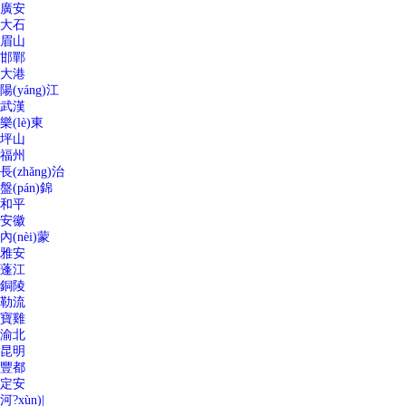
廣安
大石
眉山
邯鄲
大港
陽(yáng)江
武漢
樂(lè)東
坪山
福州
長(zhǎng)治
盤(pán)錦
和平
安徽
內(nèi)蒙
雅安
蓬江
銅陵
勒流
寶雞
渝北
昆明
豐都
定安
河?xùn)|