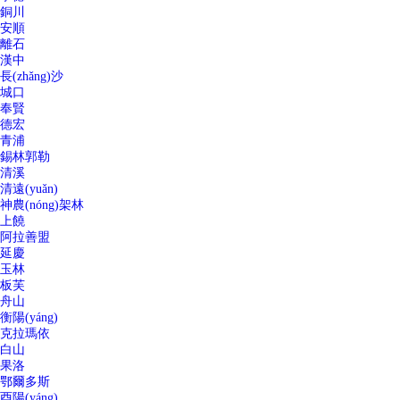
銅川
安順
離石
漢中
長(zhǎng)沙
城口
奉賢
德宏
青浦
錫林郭勒
清溪
清遠(yuǎn)
神農(nóng)架林
上饒
阿拉善盟
延慶
玉林
板芙
舟山
衡陽(yáng)
克拉瑪依
白山
果洛
鄂爾多斯
酉陽(yáng)