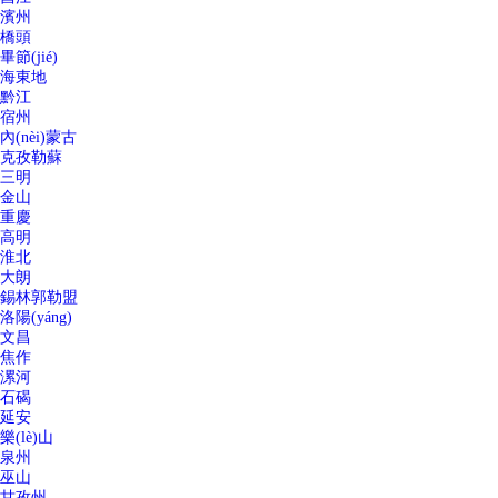
濱州
橋頭
畢節(jié)
海東地
黔江
宿州
內(nèi)蒙古
克孜勒蘇
三明
金山
重慶
高明
淮北
大朗
錫林郭勒盟
洛陽(yáng)
文昌
焦作
漯河
石碣
延安
樂(lè)山
泉州
巫山
甘孜州