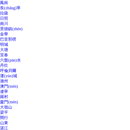
鳳崗
長(zhǎng)寧
拉薩
日照
南川
景德鎮(zhèn)
金華
巴音郭楞
明城
大塘
宜春
六盤(pán)水
丹灶
呼倫貝爾
運(yùn)城
滁州
澳門(mén)
遼寧
羅村
廈門(mén)
大嶺山
梁平
閔行
山東
湛江