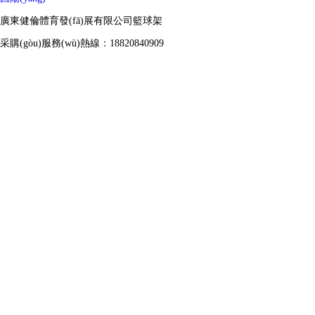
廣東健倫體育發(fā)展有限公司籃球架
采購(gòu)服務(wù)熱線：18820840909