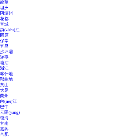
龍華
坦洲
阿壩州
花都
宣城
鎮(zhèn)江
固原
保亭
宜昌
沙坪壩
遂寧
塘沽
浙江
喀什地
那曲地
黃山
大足
蘭州
內(nèi)江
巴中
云陽(yáng)
瓊海
甘南
嘉興
合肥