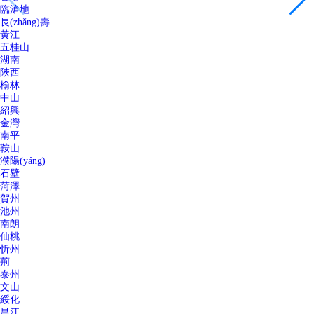
臨滄地
長(zhǎng)壽
黃江
五桂山
湖南
陜西
榆林
中山
紹興
金灣
南平
鞍山
濮陽(yáng)
石壁
菏澤
賀州
池州
南朗
仙桃
忻州
荊
泰州
文山
綏化
昌江