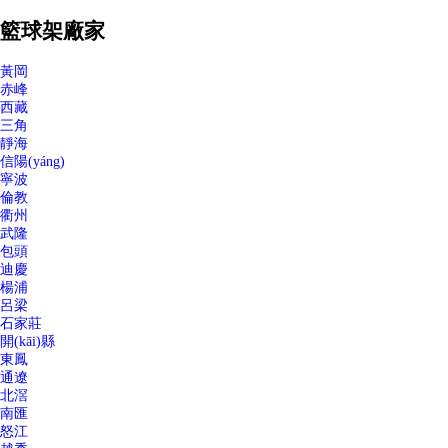
籃球架廠家
黃岡
赤峰
西藏
三角
靜海
信陽(yáng)
寧波
倫教
衢州
武隆
包頭
迪慶
楊浦
呂梁
石家莊
開(kāi)縣
東鳳
通遼
北滘
南匯
怒江