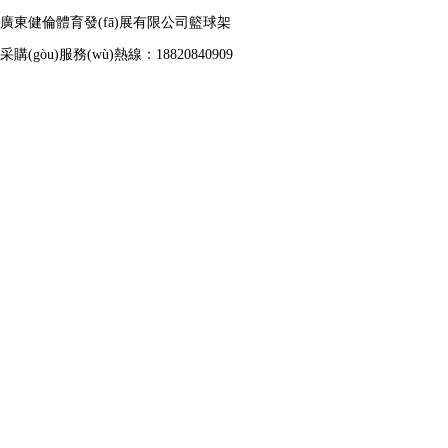
廣東健倫體育發(fā)展有限公司籃球架
采購(gòu)服務(wù)熱線：18820840909