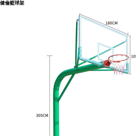
健倫籃球架