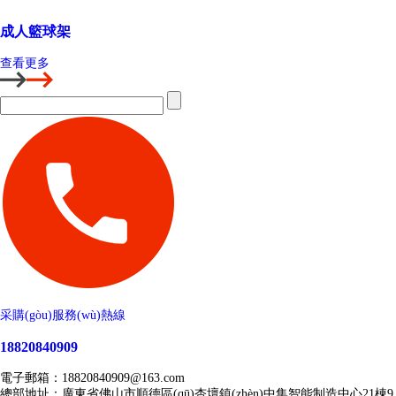
成人籃球架
查看更多
采購(gòu)服務(wù)熱線
18820840909
電子郵箱：18820840909@163.com
總部地址：廣東省佛山市順德區(qū)杏壇鎮(zhèn)中集智能制造中心21棟9