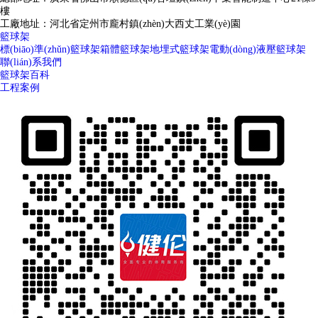
樓
工廠地址：河北省定州市龐村鎮(zhèn)大西丈工業(yè)園
籃球架
標(biāo)準(zhǔn)籃球架
箱體籃球架
地埋式籃球架
電動(dòng)液壓籃球架
聯(lián)系我們
籃球架百科
工程案例