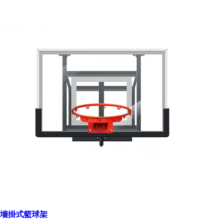
墻掛式籃球架