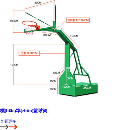
標(biāo)準(zhǔn)籃球架
查看更多