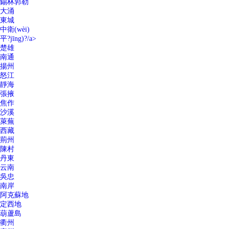
錫林郭勒
大涌
東城
中衛(wèi)
平?jīng)?/a>
楚雄
南通
揚州
怒江
靜海
張掖
焦作
沙溪
萊蕪
西藏
荊州
陳村
丹東
云南
吳忠
南岸
阿克蘇地
定西地
葫蘆島
衢州