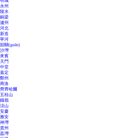
明城
永州
陵水
銅梁
瀘州
河北
新造
寧河
韶關(guān)
沙灣
來賓
天門
中堂
嘉定
鄭州
商洛
齊齊哈爾
五桂山
鐵嶺
涼山
安慶
雅安
神灣
貴州
荔灣