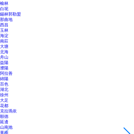
榆林
白坭
錫林郭勒盟
那曲地
西昌
玉林
海淀
南莊
大塘
北海
舟山
益陽
濮陽
阿拉善
綿陽
百色
湖北
徐州
大足
花都
克拉瑪依
順德
延邊
山南地
黃南