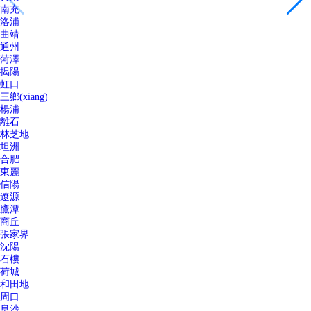
南充
洛浦
曲靖
通州
菏澤
揭陽
虹口
三鄉(xiāng)
楊浦
離石
林芝地
坦洲
合肥
東麗
信陽
遼源
鷹潭
商丘
張家界
沈陽
石樓
荷城
和田地
周口
阜沙