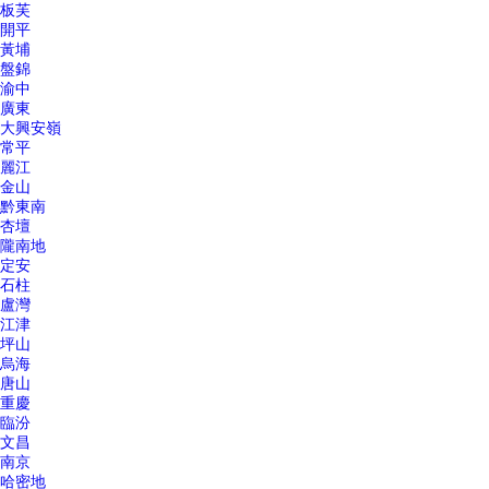
板芙
開平
黃埔
盤錦
渝中
廣東
大興安嶺
常平
麗江
金山
黔東南
杏壇
隴南地
定安
石柱
盧灣
江津
坪山
烏海
唐山
重慶
臨汾
文昌
南京
哈密地