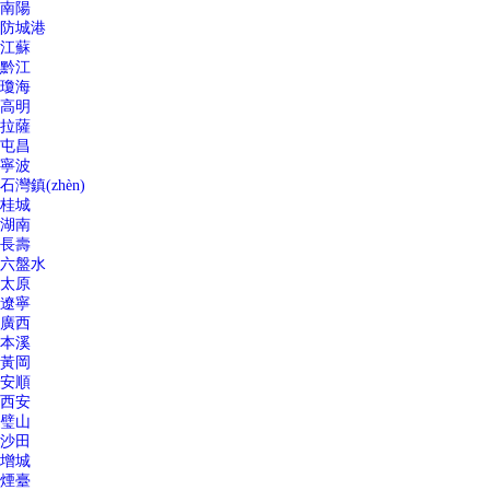
南陽
防城港
江蘇
黔江
瓊海
高明
拉薩
屯昌
寧波
石灣鎮(zhèn)
桂城
湖南
長壽
六盤水
太原
遼寧
廣西
本溪
黃岡
安順
西安
璧山
沙田
增城
煙臺