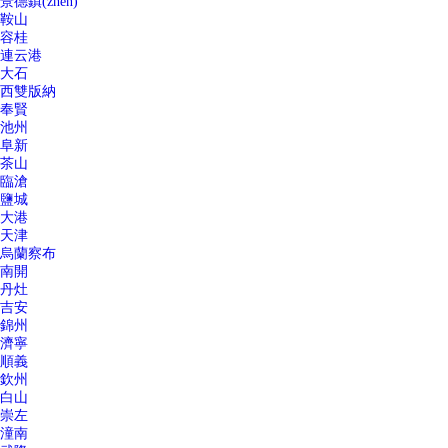
景德鎮(zhèn)
鞍山
容桂
連云港
大石
西雙版納
奉賢
池州
阜新
茶山
臨滄
鹽城
大港
天津
烏蘭察布
南開
丹灶
吉安
錦州
濟寧
順義
欽州
白山
崇左
潼南