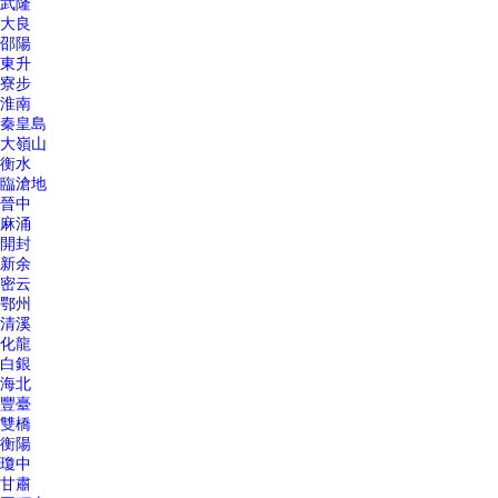
武隆
大良
邵陽
東升
寮步
淮南
秦皇島
大嶺山
衡水
臨滄地
晉中
麻涌
開封
新余
密云
鄂州
清溪
化龍
白銀
海北
豐臺
雙橋
衡陽
瓊中
甘肅