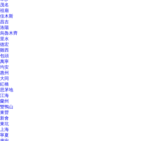
茂名
祖廟
佳木斯
昌吉
洛陽
烏魯木齊
里水
德宏
雞西
包頭
萬寧
均安
惠州
大同
紅橋
思茅地
江海
蘭州
雙鴨山
東營
新會
東坑
上海
寧夏
廣安