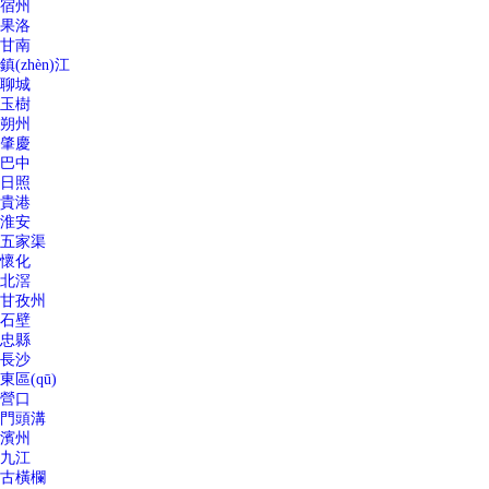
宿州
果洛
甘南
鎮(zhèn)江
聊城
玉樹
朔州
肇慶
巴中
日照
貴港
淮安
五家渠
懷化
北滘
甘孜州
石壁
忠縣
長沙
東區(qū)
營口
門頭溝
濱州
九江
古橫欄