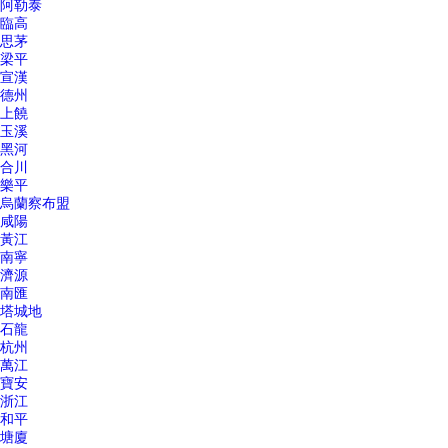
阿勒泰
臨高
思茅
梁平
宣漢
德州
上饒
玉溪
黑河
合川
樂平
烏蘭察布盟
咸陽
黃江
南寧
濟源
南匯
塔城地
石龍
杭州
萬江
寶安
浙江
和平
塘廈