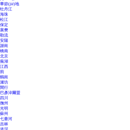
畢節(jié)地
牡丹江
海珠
松江
保定
襄樊
勒流
安陽
謝崗
橋南
北京
蕪湖
江西
荊
鶴崗
濰坊
閔行
巴彥淖爾盟
四川
撫州
光明
蘇州
七臺河
吉林
道滘