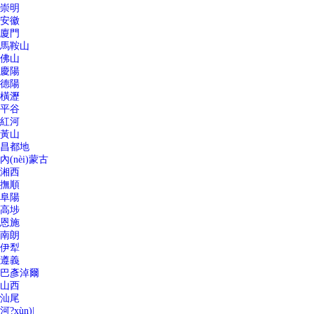
崇明
安徽
廈門
馬鞍山
佛山
慶陽
德陽
橫瀝
平谷
紅河
黃山
昌都地
內(nèi)蒙古
湘西
撫順
阜陽
高埗
恩施
南朗
伊犁
遵義
巴彥淖爾
山西
汕尾
河?xùn)|