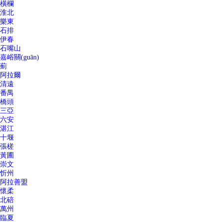
橫欄
淮北
樂東
石排
伊春
石嘴山
嘉峪關(guān)
薊
阿拉爾
清遠
番禺
橋頭
三亞
六安
湛江
十堰
張槎
黃圃
崇文
忻州
阿拉善盟
懷柔
北碚
萬州
臨夏