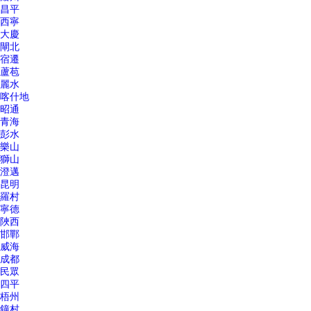
昌平
西寧
大慶
閘北
宿遷
蘆苞
麗水
喀什地
昭通
青海
彭水
樂山
獅山
澄邁
昆明
羅村
寧德
陜西
邯鄲
威海
成都
民眾
四平
梧州
鐘村