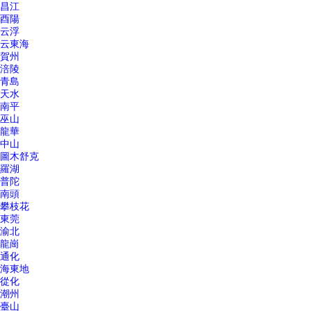
昌江
酉陽
云浮
云東海
賀州
涪陵
青島
天水
南平
巫山
龍華
中山
圖木舒克
羅湖
普陀
南頭
攀枝花
東莞
渝北
龍崗
通化
海東地
從化
潮州
臺山