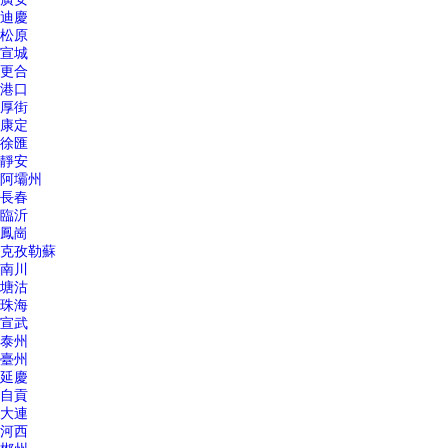
迪慶
松原
宣城
更合
港口
厚街
康定
徐匯
靜安
阿壩州
長春
臨沂
鳳崗
克孜勒蘇
南川
塘沽
珠海
宣武
泰州
臺州
延慶
自貢
大連
河西