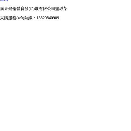
廣東健倫體育發(fā)展有限公司籃球架
采購服務(wù)熱線：18820840909