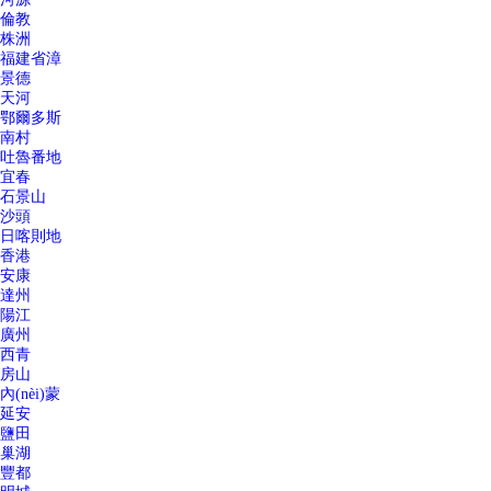
倫教
株洲
福建省漳
景德
天河
鄂爾多斯
南村
吐魯番地
宜春
石景山
沙頭
日喀則地
香港
安康
達州
陽江
廣州
西青
房山
內(nèi)蒙
延安
鹽田
巢湖
豐都