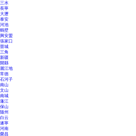
三水
長寧
大瀝
泰安
河池
鶴壁
興安盟
張家口
晉城
三角
新疆
開縣
麗江地
常德
石河子
南山
文山
南城
蓬江
保山
隨州
白云
遂寧
河南
榮昌