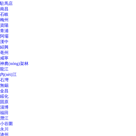
駐馬店
南昌
石岐
梅州
資陽
青浦
阿壩
漢中
紹興
亳州
咸寧
神農(nóng)架林
龍江
內(nèi)江
石灣
無錫
金昌
綏化
固原
淄博
福田
潛江
小谷圍
永川
滄州