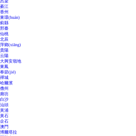
呂梁
綦江
香州
東環(huán)
薊縣
邢臺
仙桃
北辰
萍鄉(xiāng)
貴陽
云陽
大興安嶺地
東鳳
奉節(jié)
禪城
哈爾濱
儋州
廊坊
白沙
汕頭
黃浦
黃石
企石
澳門
博爾塔拉