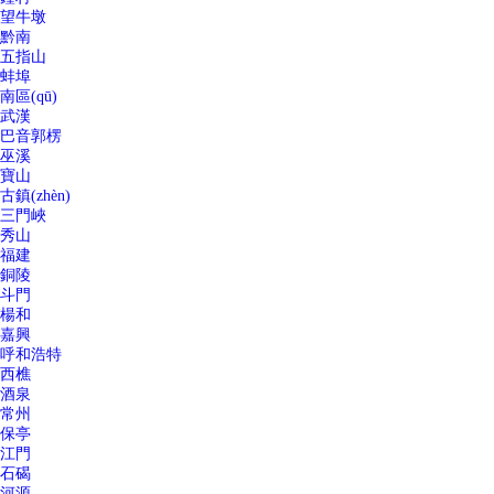
望牛墩
黔南
五指山
蚌埠
南區(qū)
武漢
巴音郭楞
巫溪
寶山
古鎮(zhèn)
三門峽
秀山
福建
銅陵
斗門
楊和
嘉興
呼和浩特
西樵
酒泉
常州
保亭
江門
石碣
河源