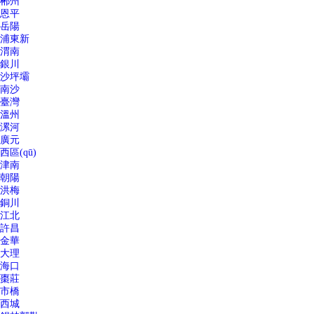
郴州
恩平
岳陽
浦東新
渭南
銀川
沙坪壩
南沙
臺灣
溫州
漯河
廣元
西區(qū)
津南
朝陽
洪梅
銅川
江北
許昌
金華
大理
海口
棗莊
市橋
西城