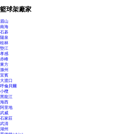
籃球架廠家
眉山
南海
石碁
陽泉
桂林
墊江
孝感
赤峰
東方
滁州
宜賓
大渡口
呼倫貝爾
小欖
黑龍江
海西
阿里地
武威
石家莊
武清
湖州