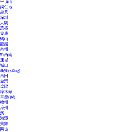
平頂山
銅仁地
越秀
深圳
大朗
萬盛
婁底
鶴山
龍巖
泉州
黔西南
運城
城口
新鄉(xiāng)
莆田
金灣
遼陽
樟木頭
畢節(jié)
贛州
漳州
濱
湘潭
寶雞
樂從