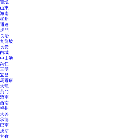
寶坻
山東
海南
柳州
通遼
虎門
長治
九龍坡
長安
白城
中山港
銅仁
三明
宜昌
馬爾康
大龍
荊門
濟南
西南
福州
大興
承德
巴南
漢沽
甘孜