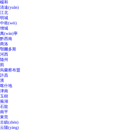
楊和
清遠(yuǎn)
江北
明城
中衛(wèi)
增城
萬(wàn)寧
黔西南
商洛
鄂爾多斯
河西
隨州
荊
烏蘭察布盟
許昌
濱
喀什地
津南
玉樹
蕪湖
石龍
南平
東莞
古鎮(zhèn)
云陽(yáng)