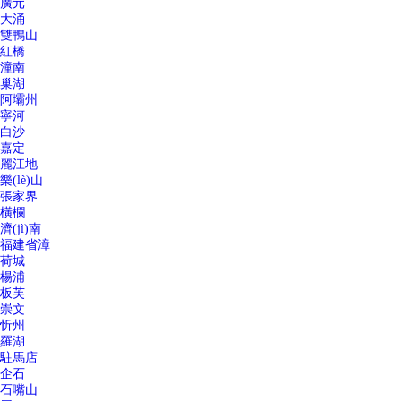
廣元
大涌
雙鴨山
紅橋
潼南
巢湖
阿壩州
寧河
白沙
嘉定
麗江地
樂(lè)山
張家界
橫欄
濟(jì)南
福建省漳
荷城
楊浦
板芙
崇文
忻州
羅湖
駐馬店
企石
石嘴山