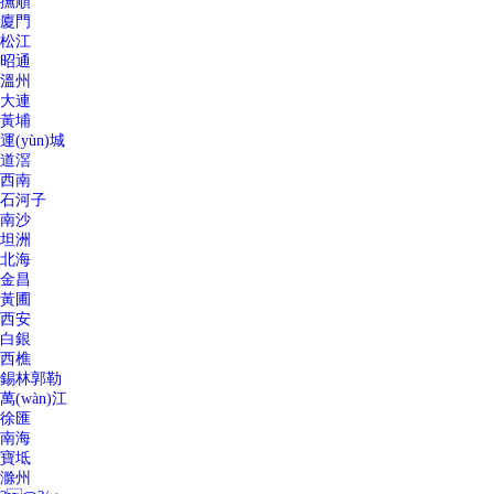
撫順
廈門
松江
昭通
溫州
大連
黃埔
運(yùn)城
道滘
西南
石河子
南沙
坦洲
北海
金昌
黃圃
西安
白銀
西樵
錫林郭勒
萬(wàn)江
徐匯
南海
寶坻
滁州