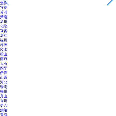
焦作
宜春
黃浦
黃南
滄州
化龍
宜賓
湛江
福州
株洲
陵水
鞍山
南通
大石
四平
伊春
山東
河北
崇明
梅州
舟山
香州
更合
銅陵
青海