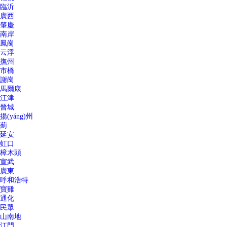
臨沂
廣西
肇慶
南岸
鳳崗
云浮
撫州
市橋
謝崗
馬爾康
江津
晉城
揚(yáng)州
薊
延安
虹口
樟木頭
宣武
廣東
呼和浩特
寶雞
通化
民眾
山南地
江門