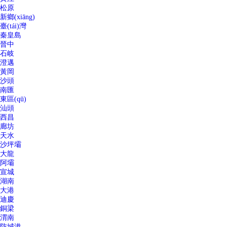
松原
新鄉(xiāng)
臺(tái)灣
秦皇島
晉中
石岐
澄邁
黃岡
沙頭
南匯
東區(qū)
汕頭
西昌
廊坊
天水
沙坪壩
大龍
阿壩
宣城
湖南
大港
迪慶
銅梁
渭南
防城港