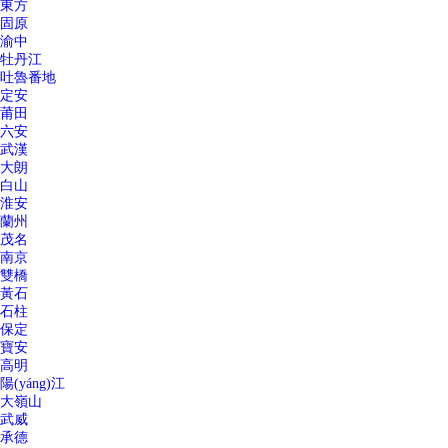
東方
固原
渝中
牡丹江
吐魯番地
定安
莆田
六安
武漢
大朗
白山
淮安
蘭州
茂名
南京
雙橋
黃石
石柱
保定
寶安
高明
陽(yáng)江
大嶺山
武威
承德