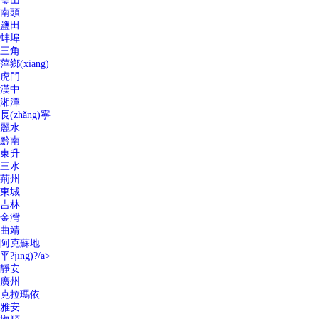
南頭
鹽田
蚌埠
三角
萍鄉(xiāng)
虎門
漢中
湘潭
長(zhǎng)寧
麗水
黔南
東升
三水
荊州
東城
吉林
金灣
曲靖
阿克蘇地
平?jīng)?/a>
靜安
廣州
克拉瑪依
雅安