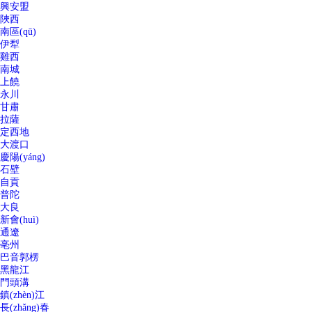
興安盟
陜西
南區(qū)
伊犁
雞西
南城
上饒
永川
甘肅
拉薩
定西地
大渡口
慶陽(yáng)
石壁
自貢
普陀
大良
新會(huì)
通遼
亳州
巴音郭楞
黑龍江
門頭溝
鎮(zhèn)江
長(zhǎng)春