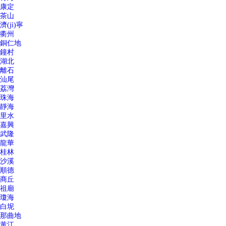
康定
茶山
濟(jì)寧
衢州
銅仁地
鐘村
湖北
離石
汕尾
荔灣
珠海
靜海
里水
嘉興
武隆
龍華
桂林
沙溪
順德
商丘
祖廟
瓊海
白坭
那曲地
黃江