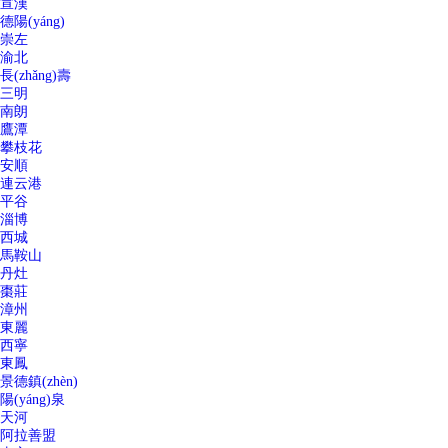
宣漢
德陽(yáng)
崇左
渝北
長(zhǎng)壽
三明
南朗
鷹潭
攀枝花
安順
連云港
平谷
淄博
西城
馬鞍山
丹灶
棗莊
漳州
東麗
西寧
東鳳
景德鎮(zhèn)
陽(yáng)泉
天河
阿拉善盟