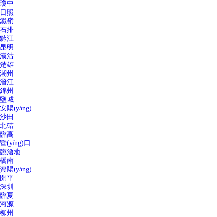
瓊中
日照
鐵嶺
石排
黔江
昆明
漢沽
楚雄
潮州
潛江
錦州
鹽城
安陽(yáng)
沙田
北碚
臨高
營(yíng)口
臨滄地
橋南
資陽(yáng)
開平
深圳
臨夏
河源
柳州