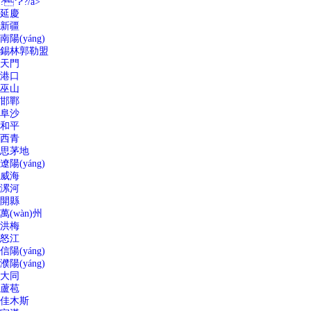
?？?/a>
延慶
新疆
南陽(yáng)
錫林郭勒盟
天門
港口
巫山
邯鄲
阜沙
和平
西青
思茅地
遼陽(yáng)
威海
漯河
開縣
萬(wàn)州
洪梅
怒江
信陽(yáng)
濮陽(yáng)
大同
蘆苞
佳木斯