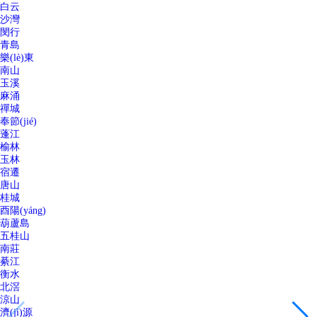
白云
沙灣
閔行
青島
樂(lè)東
南山
玉溪
麻涌
禪城
奉節(jié)
蓬江
榆林
玉林
宿遷
唐山
桂城
酉陽(yáng)
葫蘆島
五桂山
南莊
綦江
衡水
北滘
涼山
濟(jì)源