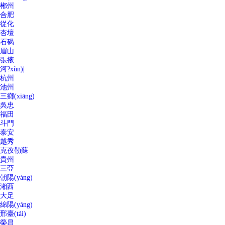
郴州
合肥
從化
杏壇
石碣
眉山
張掖
河?xùn)|
杭州
池州
三鄉(xiāng)
吳忠
福田
斗門
泰安
越秀
克孜勒蘇
貴州
三亞
朝陽(yáng)
湘西
大足
綿陽(yáng)
邢臺(tái)
榮昌