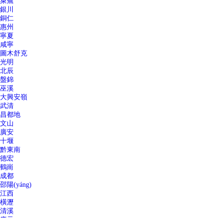
萊蕪
銀川
銅仁
惠州
寧夏
咸寧
圖木舒克
光明
北辰
盤錦
巫溪
大興安嶺
武清
昌都地
文山
廣安
十堰
黔東南
德宏
鶴崗
成都
邵陽(yáng)
江西
橫瀝
清溪