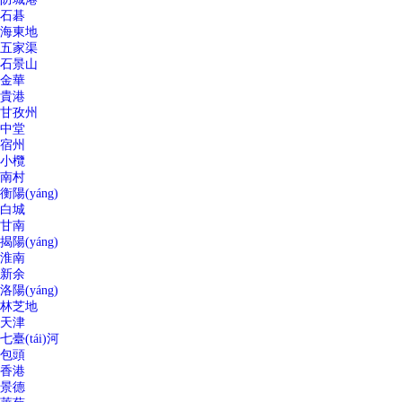
石碁
海東地
五家渠
石景山
金華
貴港
甘孜州
中堂
宿州
小欖
南村
衡陽(yáng)
白城
甘南
揭陽(yáng)
淮南
新余
洛陽(yáng)
林芝地
天津
七臺(tái)河
包頭
香港
景德