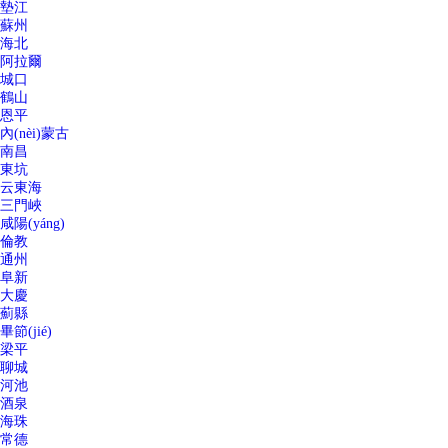
墊江
蘇州
海北
阿拉爾
城口
鶴山
恩平
內(nèi)蒙古
南昌
東坑
云東海
三門峽
咸陽(yáng)
倫教
通州
阜新
大慶
薊縣
畢節(jié)
梁平
聊城
河池
酒泉
海珠
常德