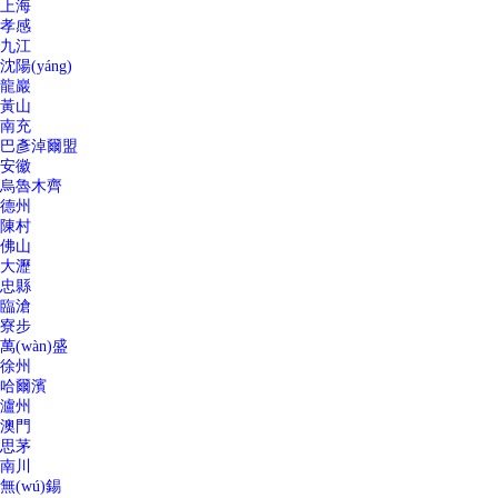
上海
孝感
九江
沈陽(yáng)
龍巖
黃山
南充
巴彥淖爾盟
安徽
烏魯木齊
德州
陳村
佛山
大瀝
忠縣
臨滄
寮步
萬(wàn)盛
徐州
哈爾濱
瀘州
澳門
思茅
南川
無(wú)錫