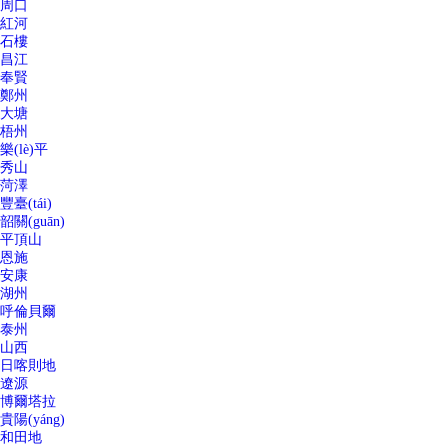
周口
紅河
石樓
昌江
奉賢
鄭州
大塘
梧州
樂(lè)平
秀山
菏澤
豐臺(tái)
韶關(guān)
平頂山
恩施
安康
湖州
呼倫貝爾
泰州
山西
日喀則地
遼源
博爾塔拉
貴陽(yáng)
和田地