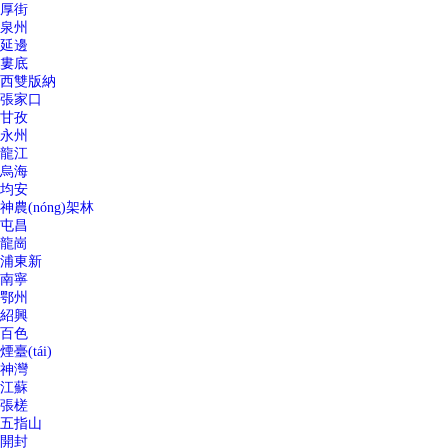
厚街
泉州
延邊
婁底
西雙版納
張家口
甘孜
永州
龍江
烏海
均安
神農(nóng)架林
屯昌
龍崗
浦東新
南寧
鄂州
紹興
百色
煙臺(tái)
神灣
江蘇
張槎
五指山
開封