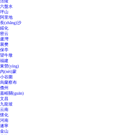
涪陵
六盤水
坪山
阿里地
長(zhǎng)沙
綏化
密云
盧灣
襄樊
保亭
望牛墩
福建
東營(yíng)
內(nèi)蒙
小谷圍
烏蘭察布
儋州
嘉峪關(guān)
文昌
九龍坡
云南
懷化
河南
遂寧
金山