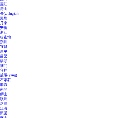
麗江
房山
長(zhǎng)治
濰坊
丹東
安慶
浙江
哈密地
朔州
宜昌
昌平
呂梁
橋頭
荊門
容桂
益陽(yáng)
石家莊
順義
南開
獅山
贛州
洛浦
江海
懷柔
璧山