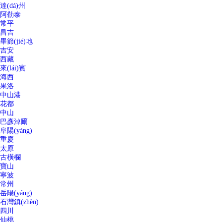
達(dá)州
阿勒泰
常平
昌吉
畢節(jié)地
吉安
西藏
來(lái)賓
海西
果洛
中山港
花都
中山
巴彥淖爾
阜陽(yáng)
重慶
太原
古橫欄
寶山
寧波
常州
岳陽(yáng)
石灣鎮(zhèn)
四川
仙桃