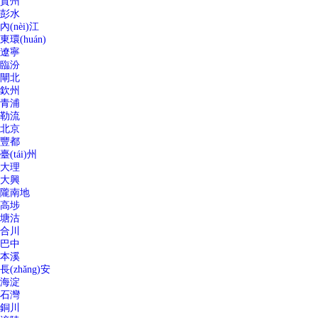
賀州
彭水
內(nèi)江
東環(huán)
遼寧
臨汾
閘北
欽州
青浦
勒流
北京
豐都
臺(tái)州
大理
大興
隴南地
高埗
塘沽
合川
巴中
本溪
長(zhǎng)安
海淀
石灣
銅川