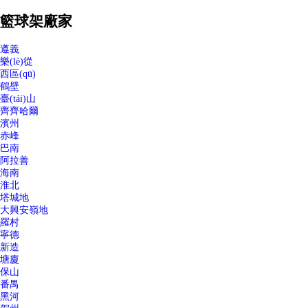
籃球架廠家
遵義
樂(lè)從
西區(qū)
鶴壁
臺(tái)山
齊齊哈爾
濱州
赤峰
巴南
阿拉善
海南
淮北
塔城地
大興安嶺地
羅村
寧德
新造
塘廈
保山
番禺
黑河