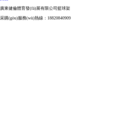
廣東健倫體育發(fā)展有限公司籃球架
采購(gòu)服務(wù)熱線：18820840909