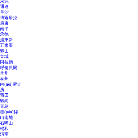
東莞
通遼
阜沙
博爾塔拉
廣東
南平
承德
浦東新
五家渠
鶴山
宣城
阿拉爾
呼倫貝爾
常州
泰州
內(nèi)蒙古
濱
莆田
鶴崗
青島
盤(pán)錦
山南地
石嘴山
楊和
渭南