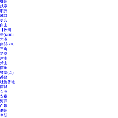
鄭州
咸寧
順義
城口
更合
白山
甘孜州
臺(tái)山
大港
南開(kāi)
三角
遼寧
津南
黃山
南匯
豐臺(tái)
榮昌
吐魯番地
南昌
石灣
安慶
河源
白銀
儋州
阜新