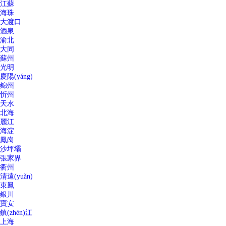
江蘇
海珠
大渡口
酒泉
渝北
大同
蘇州
光明
慶陽(yáng)
錦州
忻州
天水
北海
麗江
海淀
鳳崗
沙坪壩
張家界
衢州
清遠(yuǎn)
東鳳
銀川
寶安
鎮(zhèn)江
上海