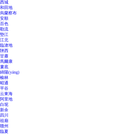
西城
和田地
烏蘭察布
安順
百色
勒流
墊江
江北
臨滄地
陜西
甘肅
馬爾康
婁底
綿陽(yáng)
榆林
昭通
平谷
云東海
阿里地
白坭
新余
四川
祖廟
贛州
臨夏