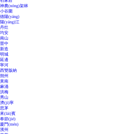
石家莊
神農(nóng)架林
小谷圍
德陽(yáng)
陽(yáng)江
丹灶
均安
南山
晉中
新造
明城
延邊
寧河
西雙版納
朔州
黃南
麻涌
洪梅
秀山
濟(jì)寧
思茅
來(lái)賓
奉節(jié)
廈門(mén)
濱州