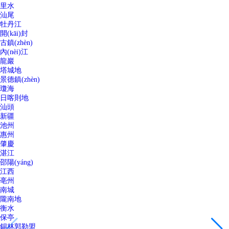
里水
汕尾
牡丹江
開(kāi)封
古鎮(zhèn)
內(nèi)江
龍巖
塔城地
景德鎮(zhèn)
瓊海
日喀則地
汕頭
新疆
池州
惠州
肇慶
湛江
邵陽(yáng)
江西
亳州
南城
隴南地
衡水
保亭
錫林郭勒盟