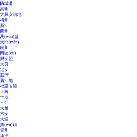
防城港
高明
大興安嶺地
梅州
綦江
蘭州
萬(wàn)盛
天門(mén)
銅川
南區(qū)
興安盟
大良
定安
荔灣
麗江地
福建省漳
上饒
十堰
三亞
大足
六安
大連
無(wú)錫
貴州
漢沽