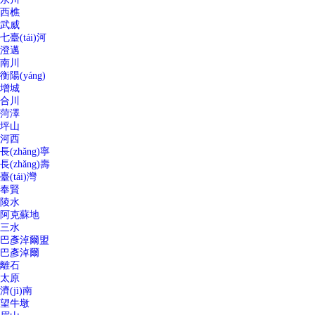
西樵
武威
七臺(tái)河
澄邁
南川
衡陽(yáng)
增城
合川
菏澤
坪山
河西
長(zhǎng)寧
長(zhǎng)壽
臺(tái)灣
奉賢
陵水
阿克蘇地
三水
巴彥淖爾盟
巴彥淖爾
離石
太原
濟(jì)南
望牛墩