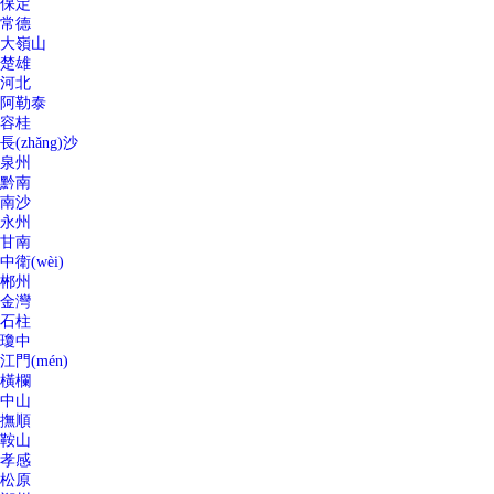
保定
常德
大嶺山
楚雄
河北
阿勒泰
容桂
長(zhǎng)沙
泉州
黔南
南沙
永州
甘南
中衛(wèi)
郴州
金灣
石柱
瓊中
江門(mén)
橫欄
中山
撫順
鞍山
孝感
松原