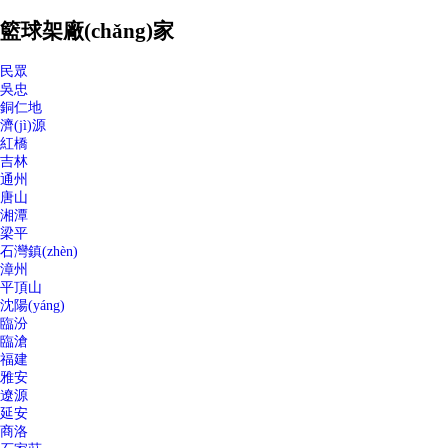
籃球架廠(chǎng)家
民眾
吳忠
銅仁地
濟(jì)源
紅橋
吉林
通州
唐山
湘潭
梁平
石灣鎮(zhèn)
漳州
平頂山
沈陽(yáng)
臨汾
臨滄
福建
雅安
遼源
延安
商洛