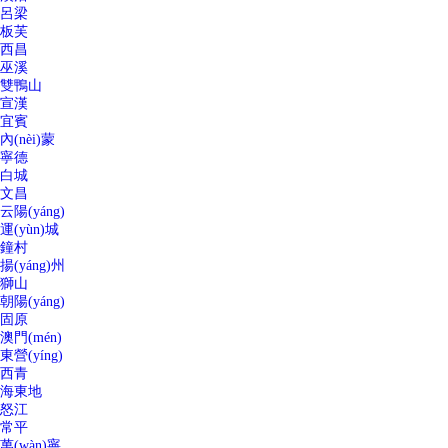
呂梁
板芙
西昌
巫溪
雙鴨山
宣漢
宜賓
內(nèi)蒙
寧德
白城
文昌
云陽(yáng)
運(yùn)城
鐘村
揚(yáng)州
獅山
朝陽(yáng)
固原
澳門(mén)
東營(yíng)
西青
海東地
怒江
常平
萬(wàn)寧