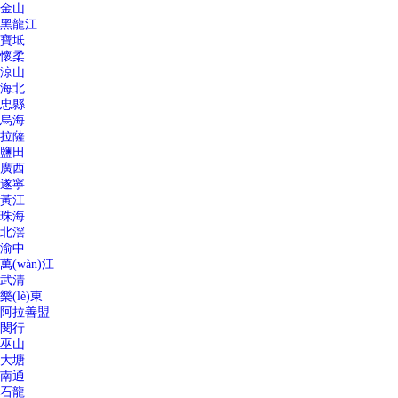
金山
黑龍江
寶坻
懷柔
涼山
海北
忠縣
烏海
拉薩
鹽田
廣西
遂寧
黃江
珠海
北滘
渝中
萬(wàn)江
武清
樂(lè)東
阿拉善盟
閔行
巫山
大塘
南通
石龍