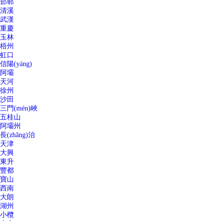
邯鄲
清溪
武漢
重慶
玉林
梧州
虹口
信陽(yáng)
阿壩
天河
徐州
沙田
三門(mén)峽
五桂山
阿壩州
長(zhǎng)治
天津
大興
東升
豐都
寶山
西南
大朗
湖州
小欖