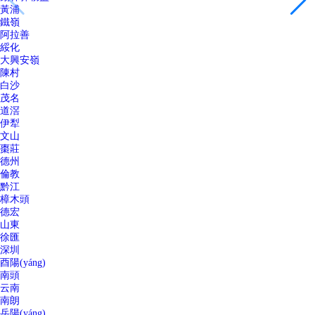
黃浦
鐵嶺
阿拉善
綏化
大興安嶺
陳村
白沙
茂名
道滘
伊犁
文山
棗莊
德州
倫教
黔江
樟木頭
德宏
山東
徐匯
深圳
酉陽(yáng)
南頭
云南
南朗
岳陽(yáng)