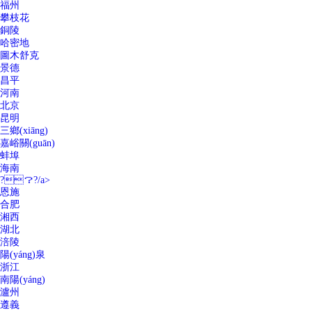
福州
攀枝花
銅陵
哈密地
圖木舒克
景德
昌平
河南
北京
昆明
三鄉(xiāng)
嘉峪關(guān)
蚌埠
海南
?？?/a>
恩施
合肥
湘西
湖北
涪陵
陽(yáng)泉
浙江
南陽(yáng)
瀘州
遵義