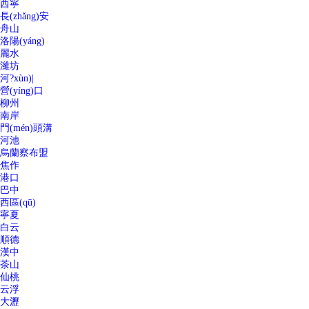
西寧
長(zhǎng)安
舟山
洛陽(yáng)
麗水
濰坊
河?xùn)|
營(yíng)口
柳州
南岸
門(mén)頭溝
河池
烏蘭察布盟
焦作
港口
巴中
西區(qū)
寧夏
白云
順德
漢中
茶山
仙桃
云浮
大瀝