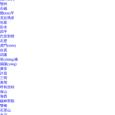
鄂州
石碣
開(kāi)平
克拉瑪依
化龍
彭水
四平
巴音郭楞
石壁
虎門(mén)
自貢
武隆
長(zhǎng)春
揭陽(yáng)
廣安
許昌
三明
黃岡
呼和浩特
保山
海西
錫林郭勒
雙橋
石景山
永川