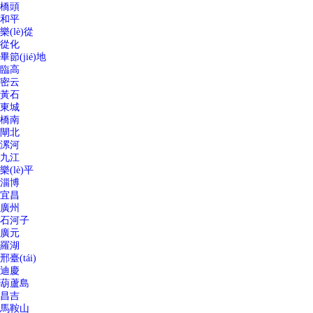
橋頭
和平
樂(lè)從
從化
畢節(jié)地
臨高
密云
黃石
東城
橋南
閘北
漯河
九江
樂(lè)平
淄博
宜昌
廣州
石河子
廣元
羅湖
邢臺(tái)
迪慶
葫蘆島
昌吉
馬鞍山