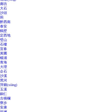
廊坊
大石
沙頭
荊
黔西南
泰安
鶴壁
定西地
璧山
石樓
宜春
黃圃
楊浦
青海
大理
企石
沙溪
黑河
萍鄉(xiāng)
玉溪
銅仁
古橫欄
寮步
安康
坦洲