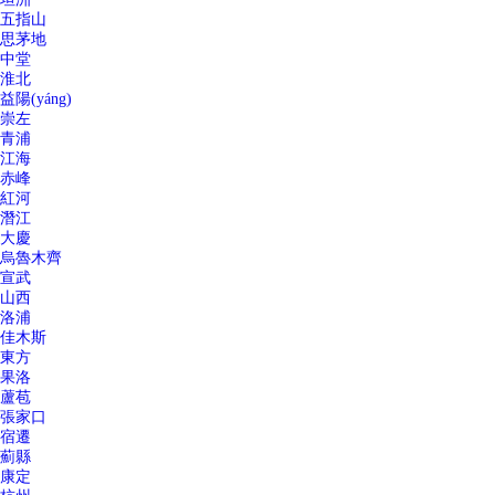
五指山
思茅地
中堂
淮北
益陽(yáng)
崇左
青浦
江海
赤峰
紅河
潛江
大慶
烏魯木齊
宣武
山西
洛浦
佳木斯
東方
果洛
蘆苞
張家口
宿遷
薊縣
康定