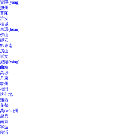
資陽(yáng)
撫州
普陀
淮安
桂城
東環(huán)
佛山
靜安
黔東南
房山
崇文
咸陽(yáng)
曲靖
高埗
丹東
欽州
福田
喀什地
雞西
花都
萬(wàn)州
越秀
南京
寧波
臨沂