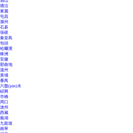
眉山
塘沽
東麗
屯昌
滁州
石碁
張槎
秦皇島
包頭
哈爾濱
株洲
安徽
那曲地
溫州
黃埔
番禺
六盤(pán)水
紹興
市橋
周口
滄州
西藏
蕪湖
九龍坡
南寧