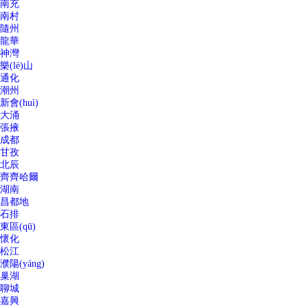
南充
南村
隨州
龍華
神灣
樂(lè)山
通化
潮州
新會(huì)
大涌
張掖
成都
甘孜
北辰
齊齊哈爾
湖南
昌都地
石排
東區(qū)
懷化
松江
濮陽(yáng)
巢湖
聊城
嘉興