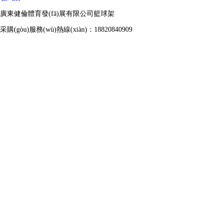
廣東健倫體育發(fā)展有限公司籃球架
采購(gòu)服務(wù)熱線(xiàn)：18820840909