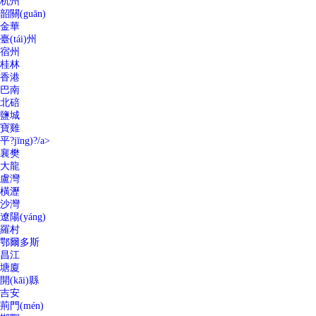
杭州
韶關(guān)
金華
臺(tái)州
宿州
桂林
香港
巴南
北碚
鹽城
寶雞
平?jīng)?/a>
襄樊
大龍
盧灣
橫瀝
沙灣
遼陽(yáng)
羅村
鄂爾多斯
昌江
塘廈
開(kāi)縣
吉安
荊門(mén)