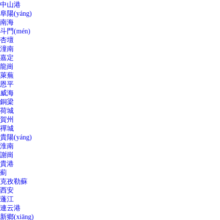
中山港
阜陽(yáng)
南海
斗門(mén)
杏壇
潼南
嘉定
龍崗
萊蕪
恩平
威海
銅梁
荷城
賀州
禪城
貴陽(yáng)
淮南
謝崗
貴港
薊
克孜勒蘇
西安
蓬江
連云港
新鄉(xiāng)