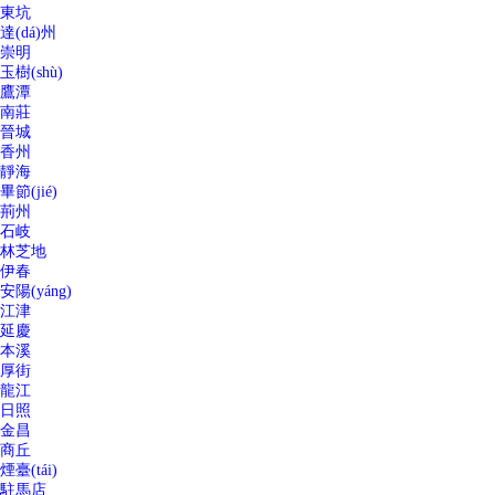
東坑
達(dá)州
崇明
玉樹(shù)
鷹潭
南莊
晉城
香州
靜海
畢節(jié)
荊州
石岐
林芝地
伊春
安陽(yáng)
江津
延慶
本溪
厚街
龍江
日照
金昌
商丘
煙臺(tái)
駐馬店