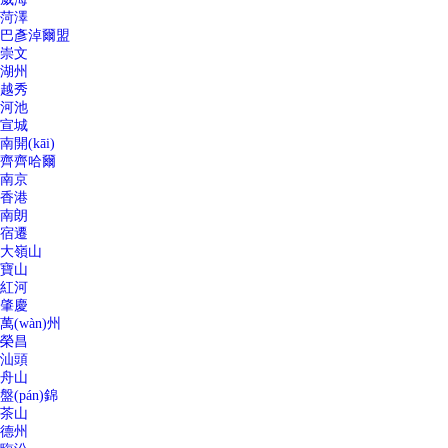
菏澤
巴彥淖爾盟
崇文
湖州
越秀
河池
宣城
南開(kāi)
齊齊哈爾
南京
香港
南朗
宿遷
大嶺山
寶山
紅河
肇慶
萬(wàn)州
榮昌
汕頭
舟山
盤(pán)錦
茶山
德州