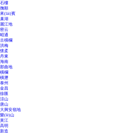
石樓
撫順
來(lái)賓
巢湖
麗江地
密云
昭通
古橫欄
洪梅
懷柔
丹東
海南
那曲地
橫欄
橫瀝
泰州
金昌
徐匯
涼山
唐山
大興安嶺地
樂(lè)山
黃江
高明
新造