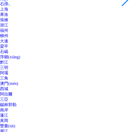
石排
上海
果洛
張掖
浙江
福州
柳州
大連
梁平
石碣
萍鄉(xiāng)
黔江
三明
阿壩
三角
澳門(mén)
西城
阿拉爾
三亞
錫林郭勒
南岸
蓬江
黃岡
豐臺(tái)
麗江