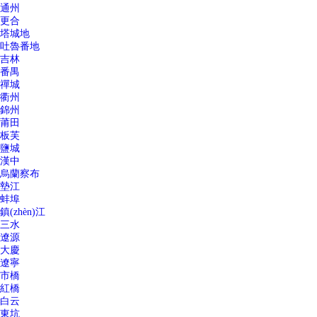
通州
更合
塔城地
吐魯番地
吉林
番禺
禪城
衢州
錦州
莆田
板芙
鹽城
漢中
烏蘭察布
墊江
蚌埠
鎮(zhèn)江
三水
遼源
大慶
遼寧
市橋
紅橋
白云
東坑