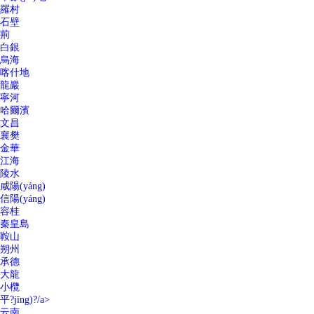
羅村
石壁
荊
白銀
烏海
喀什地
龍巖
寧河
哈爾濱
文昌
襄樊
金華
江海
陵水
咸陽(yáng)
信陽(yáng)
容桂
秦皇島
鞍山
朔州
承德
大龍
小欖
平?jīng)?/a>
云南