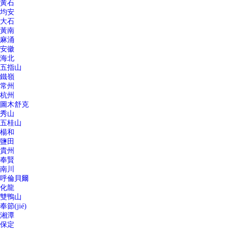
黃石
均安
大石
黃南
麻涌
安徽
海北
五指山
鐵嶺
常州
杭州
圖木舒克
秀山
五桂山
楊和
鹽田
貴州
奉賢
南川
呼倫貝爾
化龍
雙鴨山
奉節(jié)
湘潭
保定