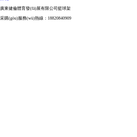
廣東健倫體育發(fā)展有限公司籃球架
采購(gòu)服務(wù)熱線：18820840909