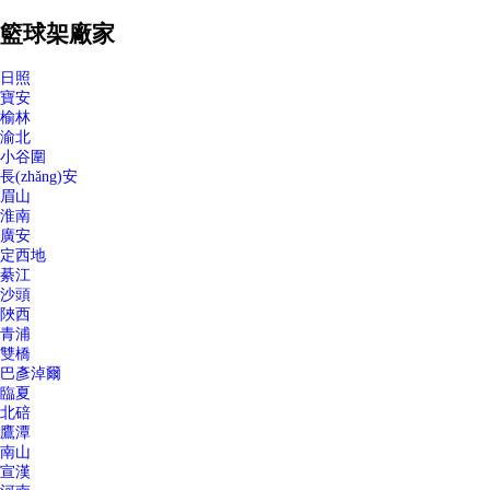
籃球架廠家
日照
寶安
榆林
渝北
小谷圍
長(zhǎng)安
眉山
淮南
廣安
定西地
綦江
沙頭
陜西
青浦
雙橋
巴彥淖爾
臨夏
北碚
鷹潭
南山
宣漢