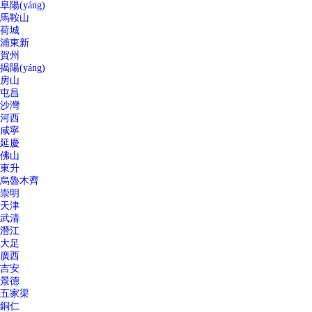
阜陽(yáng)
馬鞍山
荷城
浦東新
賀州
揭陽(yáng)
房山
屯昌
沙灣
河西
咸寧
延慶
佛山
東升
烏魯木齊
崇明
天津
武清
潛江
大足
廣西
吉安
景德
五家渠
銅仁