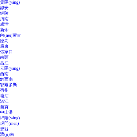
貴陽(yáng)
靜安
銅陵
渭南
盧灣
新余
內(nèi)蒙古
臨高
廣東
張家口
南頭
昌江
云陽(yáng)
西南
黔西南
鄂爾多斯
宿州
塘沽
湛江
自貢
中山港
綿陽(yáng)
虎門(mén)
忠縣
濟(jì)南