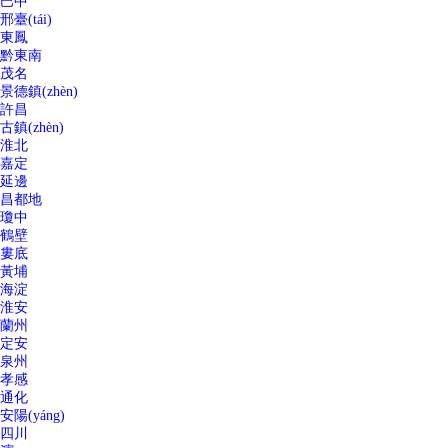
巴中
邢臺(tái)
東鳳
黔東南
茂名
景德鎮(zhèn)
許昌
古鎮(zhèn)
淮北
嘉定
延邊
昌都地
瓊中
鶴壁
婁底
黃埔
海淀
淮安
蘭州
定安
泉州
孝感
通化
安陽(yáng)
四川