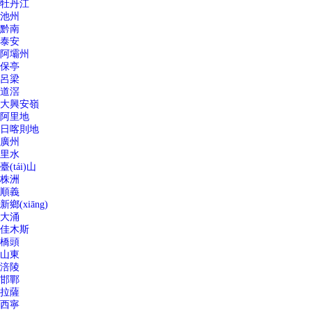
牡丹江
池州
黔南
泰安
阿壩州
保亭
呂梁
道滘
大興安嶺
阿里地
日喀則地
廣州
里水
臺(tái)山
株洲
順義
新鄉(xiāng)
大涌
佳木斯
橋頭
山東
涪陵
邯鄲
拉薩
西寧