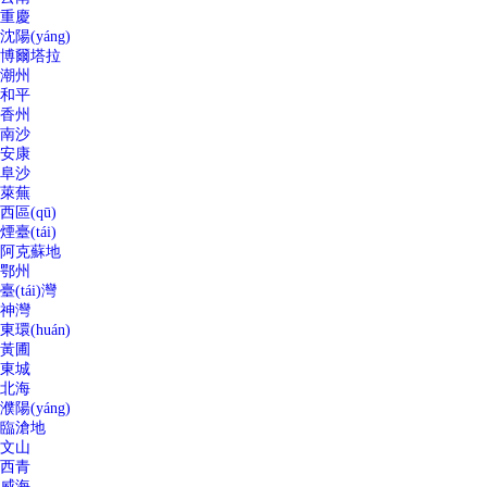
重慶
沈陽(yáng)
博爾塔拉
潮州
和平
香州
南沙
安康
阜沙
萊蕪
西區(qū)
煙臺(tái)
阿克蘇地
鄂州
臺(tái)灣
神灣
東環(huán)
黃圃
東城
北海
濮陽(yáng)
臨滄地
文山
西青
威海