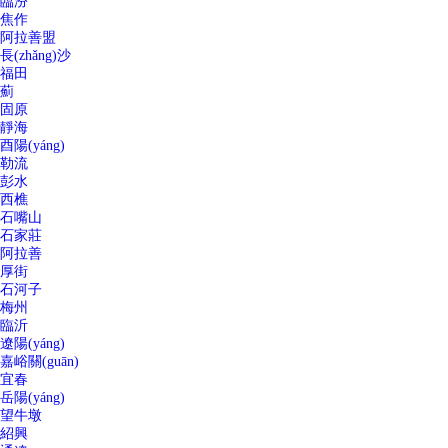
臨汾
焦作
阿拉善盟
長(zhǎng)沙
福田
薊
固原
靜海
酉陽(yáng)
勒流
彭水
西樵
石嘴山
石家莊
阿拉善
厚街
石河子
梅州
臨沂
遼陽(yáng)
嘉峪關(guān)
宜春
岳陽(yáng)
望牛墩
紹興