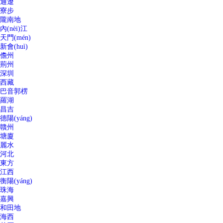
通遼
寮步
隴南地
內(nèi)江
天門(mén)
新會(huì)
儋州
荊州
深圳
西藏
巴音郭楞
羅湖
昌吉
德陽(yáng)
贛州
塘廈
麗水
河北
東方
江西
衡陽(yáng)
珠海
嘉興
和田地
海西