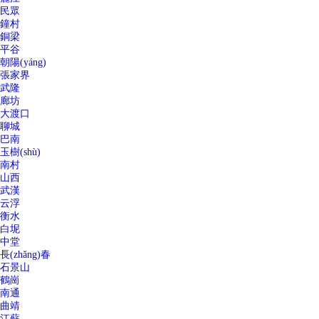
民眾
鐘村
銅梁
平谷
朝陽(yáng)
張家界
武隆
廊坊
大渡口
聊城
巴南
玉樹(shù)
南村
山西
武漢
云浮
衡水
白坭
中堂
長(zhǎng)春
石景山
鶴崗
南通
曲靖
江蘇