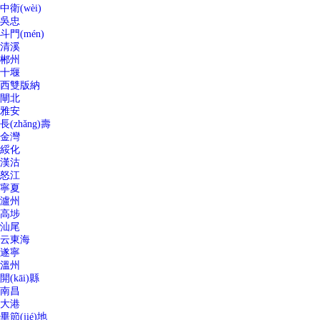
中衛(wèi)
吳忠
斗門(mén)
清溪
郴州
十堰
西雙版納
閘北
雅安
長(zhǎng)壽
金灣
綏化
漢沽
怒江
寧夏
瀘州
高埗
汕尾
云東海
遂寧
溫州
開(kāi)縣
南昌
大港
畢節(jié)地