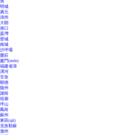
濱
明城
廣元
漳州
大朗
港口
荔灣
晉城
南城
沙坪壩
棗莊
廈門(mén)
福建省漳
漯河
甘孜
順德
隨州
謝崗
祖廟
坪山
鳳崗
蘇州
東區(qū)
克孜勒蘇
滁州