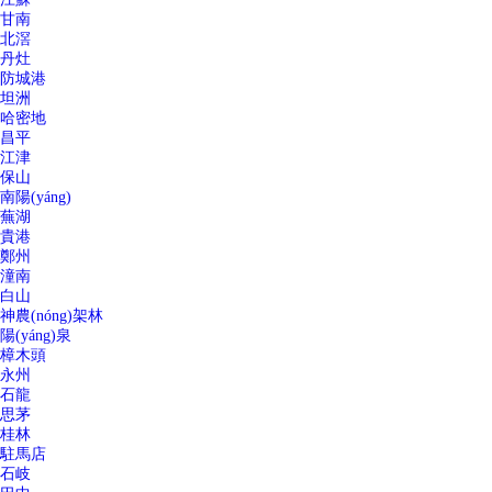
甘南
北滘
丹灶
防城港
坦洲
哈密地
昌平
江津
保山
南陽(yáng)
蕪湖
貴港
鄭州
潼南
白山
神農(nóng)架林
陽(yáng)泉
樟木頭
永州
石龍
思茅
桂林
駐馬店
石岐