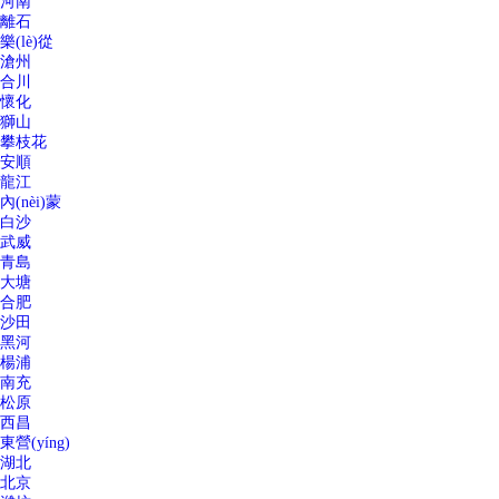
河南
離石
樂(lè)從
滄州
合川
懷化
獅山
攀枝花
安順
龍江
內(nèi)蒙
白沙
武威
青島
大塘
合肥
沙田
黑河
楊浦
南充
松原
西昌
東營(yíng)
湖北
北京