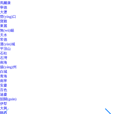
馬爾康
寧德
大瀝
營(yíng)口
寶雞
東麗
無(wú)錫
天水
常德
運(yùn)城
平頂山
石柱
石灣
南海
揚(yáng)州
白城
青海
南寧
安慶
百色
迪慶
韶關(guān)
伊犁
大興
雞西