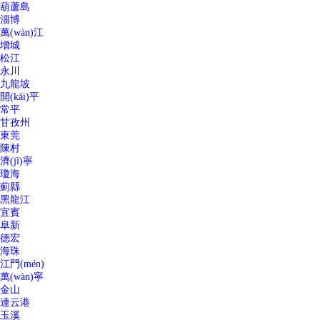
葫蘆島
淄博
萬(wàn)江
增城
松江
永川
九龍坡
開(kāi)平
常平
甘孜州
東莞
陳村
濟(jì)寧
瓊海
薊縣
黑龍江
宜賓
阜新
德宏
海珠
江門(mén)
萬(wàn)寧
金山
連云港
玉溪