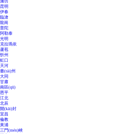
濰坊
昆明
伊春
臨滄
龍崗
普陀
阿勒泰
光明
克拉瑪依
蘆苞
忻州
虹口
天河
臺(tái)州
大同
甘肅
南區(qū)
恩平
江北
北辰
開(kāi)封
宜昌
倫教
黃浦
三門(mén)峽