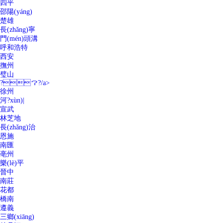
四平
邵陽(yáng)
楚雄
長(zhǎng)寧
門(mén)頭溝
呼和浩特
西安
撫州
璧山
?？?/a>
徐州
河?xùn)|
宣武
林芝地
長(zhǎng)治
恩施
南匯
亳州
樂(lè)平
晉中
南莊
花都
橋南
遵義
三鄉(xiāng)