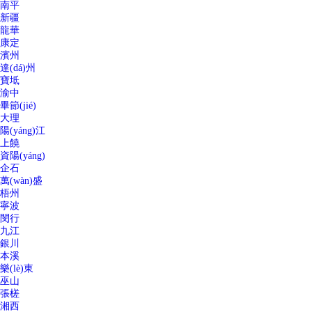
南平
新疆
龍華
康定
濱州
達(dá)州
寶坻
渝中
畢節(jié)
大理
陽(yáng)江
上饒
資陽(yáng)
企石
萬(wàn)盛
梧州
寧波
閔行
九江
銀川
本溪
樂(lè)東
巫山
張槎
湘西