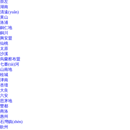
崇左
湖南
清遠(yuǎn)
黃山
洛浦
銅仁地
銅川
興安盟
仙桃
太原
沙溪
烏蘭察布盟
七臺(tái)河
山南地
桂城
津南
杏壇
大良
六安
思茅地
豐都
商洛
惠州
石灣鎮(zhèn)
欽州