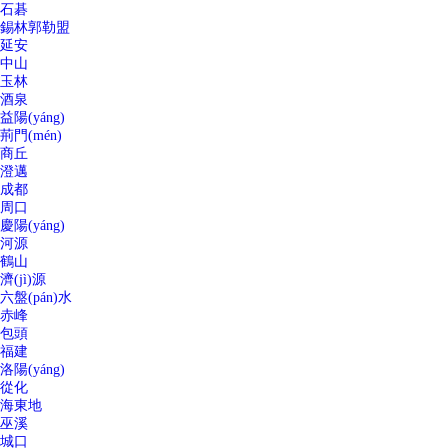
石碁
錫林郭勒盟
延安
中山
玉林
酒泉
益陽(yáng)
荊門(mén)
商丘
澄邁
成都
周口
慶陽(yáng)
河源
鶴山
濟(jì)源
六盤(pán)水
赤峰
包頭
福建
洛陽(yáng)
從化
海東地
巫溪
城口