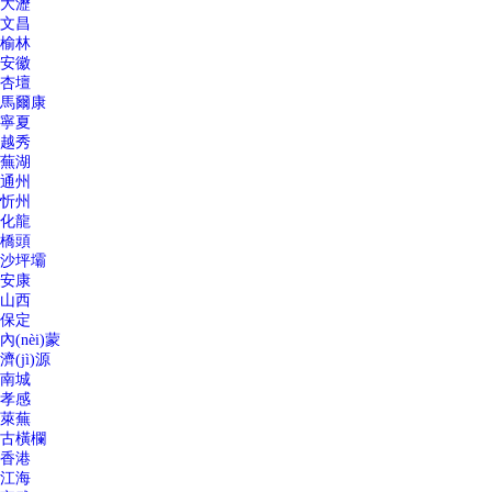
大瀝
文昌
榆林
安徽
杏壇
馬爾康
寧夏
越秀
蕪湖
通州
忻州
化龍
橋頭
沙坪壩
安康
山西
保定
內(nèi)蒙
濟(jì)源
南城
孝感
萊蕪
古橫欄
香港
江海