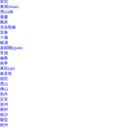
宣武
東環(huán)
濟(jì)南
肇慶
鳳崗
克孜勒蘇
宜春
十堰
楊浦
嘉峪關(guān)
常德
倫教
南寧
東區(qū)
秦皇島
德宏
寶山
佛山
焦作
定安
泉州
羅村
南沙
樂從
梧州