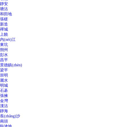
靜安
塘沽
和田地
張槎
新造
禪城
上饒
內(nèi)江
東坑
朔州
彭水
昌平
景德鎮(zhèn)
梁平
崇明
麗水
明城
石碁
張掖
金灣
漢沽
靜海
長(zhǎng)沙
南頭
臨滄地