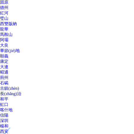
固原
德州
紅河
璧山
西雙版納
龍華
馬鞍山
阿壩
大良
畢節(jié)地
順義
康定
大連
昭通
荊州
石碣
古鎮(zhèn)
長(zhǎng)治
和平
虹口
喀什地
信陽
深圳
楊和
西安