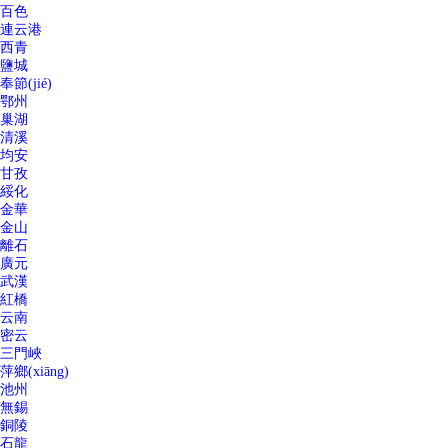
百色
連云港
西青
鹽城
奉節(jié)
鄂州
巢湖
清溪
均安
甘孜
綏化
金華
金山
離石
廣元
武漢
紅橋
云南
密云
三門峽
萍鄉(xiāng)
池州
無錫
銅陵
石龍