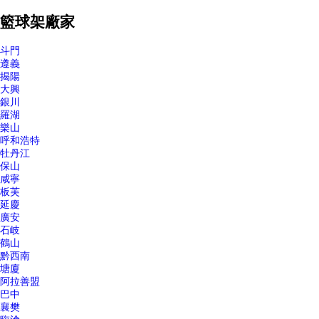
籃球架廠家
斗門
遵義
揭陽
大興
銀川
羅湖
樂山
呼和浩特
牡丹江
保山
咸寧
板芙
延慶
廣安
石岐
鶴山
黔西南
塘廈
阿拉善盟
巴中
襄樊