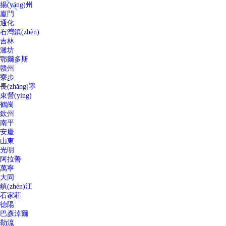
揚(yáng)州
廈門
通化
石灣鎮(zhèn)
吉林
濰坊
鄂爾多斯
贛州
寮步
長(zhǎng)寧
東營(yíng)
鶴崗
欽州
南平
安慶
山東
光明
阿拉善
萬寧
大同
鎮(zhèn)江
石家莊
德陽
巴彥淖爾
勒流