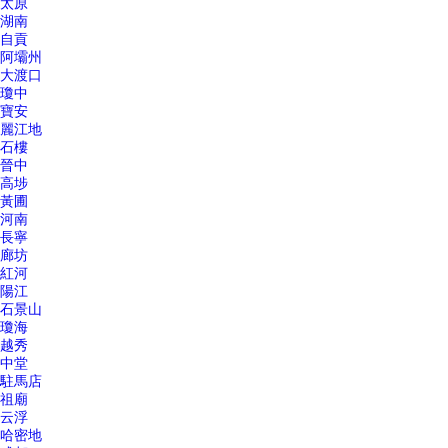
太原
湖南
自貢
阿壩州
大渡口
瓊中
寶安
麗江地
石樓
晉中
高埗
黃圃
河南
長寧
廊坊
紅河
陽江
石景山
瓊海
越秀
中堂
駐馬店
祖廟
云浮
哈密地