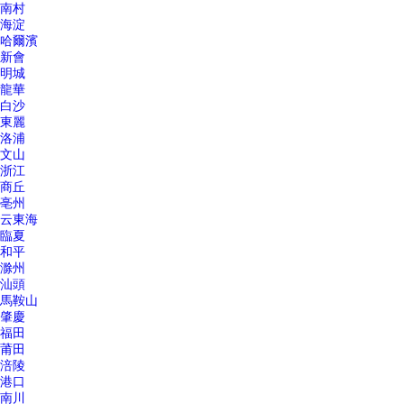
南村
海淀
哈爾濱
新會
明城
龍華
白沙
東麗
洛浦
文山
浙江
商丘
亳州
云東海
臨夏
和平
滁州
汕頭
馬鞍山
肇慶
福田
莆田
涪陵
港口
南川