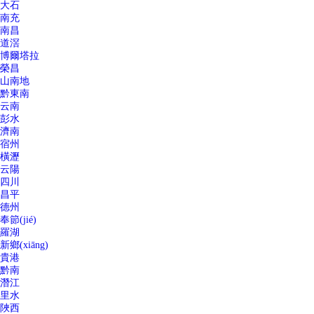
大石
南充
南昌
道滘
博爾塔拉
榮昌
山南地
黔東南
云南
彭水
濟南
宿州
橫瀝
云陽
四川
昌平
德州
奉節(jié)
羅湖
新鄉(xiāng)
貴港
黔南
潛江
里水
陜西