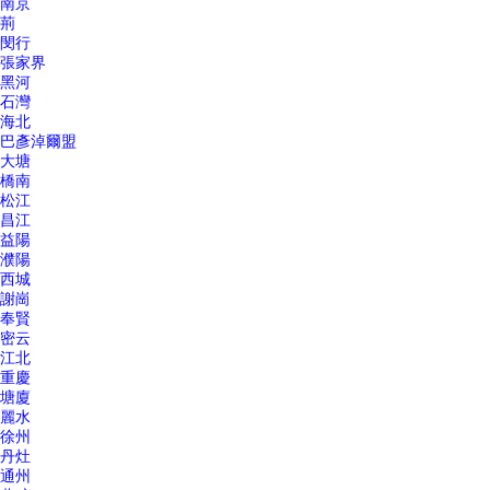
南京
荊
閔行
張家界
黑河
石灣
海北
巴彥淖爾盟
大塘
橋南
松江
昌江
益陽
濮陽
西城
謝崗
奉賢
密云
江北
重慶
塘廈
麗水
徐州
丹灶
通州