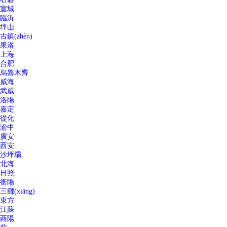
宣城
臨沂
坪山
古鎮(zhèn)
果洛
上海
合肥
烏魯木齊
威海
武威
洛陽
嘉定
從化
渝中
廣安
西安
沙坪壩
北海
日照
衡陽
三鄉(xiāng)
東方
江蘇
酉陽