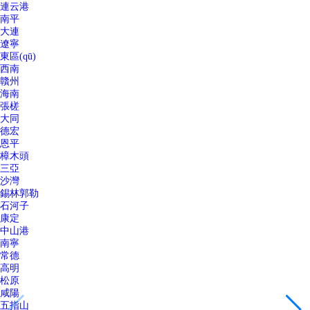
連云港
南平
大連
遼寧
東區(qū)
西南
贛州
海南
張槎
大同
德宏
恩平
樟木頭
三亞
沙灣
錫林郭勒
石河子
康定
中山港
南寧
常德
高明
松原
咸陽
五指山