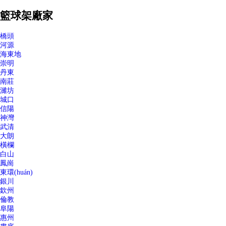
籃球架廠家
橋頭
河源
海東地
崇明
丹東
南莊
濰坊
城口
信陽
神灣
武清
大朗
橫欄
白山
鳳崗
東環(huán)
銀川
欽州
倫教
阜陽
惠州