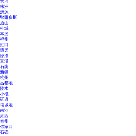
黃埔
株洲
濟源
鄂爾多斯
眉山
桂城
本溪
福州
虹口
懷柔
臨滄
宣漢
石龍
新疆
杭州
昌都地
陵水
小欖
延邊
塔城地
南沙
湘西
泰州
張家口
石碣