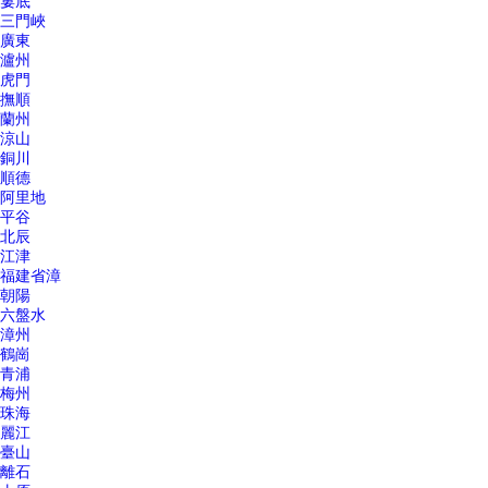
婁底
三門峽
廣東
瀘州
虎門
撫順
蘭州
涼山
銅川
順德
阿里地
平谷
北辰
江津
福建省漳
朝陽
六盤水
漳州
鶴崗
青浦
梅州
珠海
麗江
臺山
離石