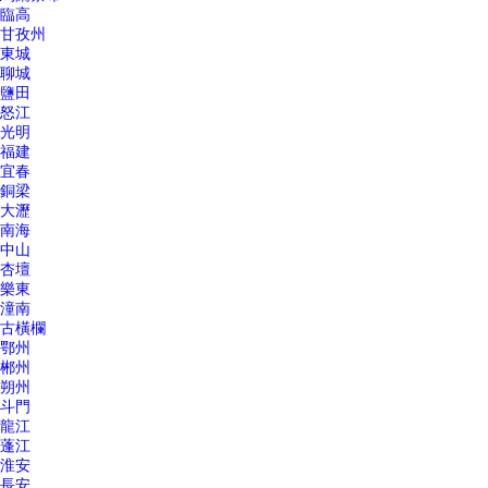
臨高
甘孜州
東城
聊城
鹽田
怒江
光明
福建
宜春
銅梁
大瀝
南海
中山
杏壇
樂東
潼南
古橫欄
鄂州
郴州
朔州
斗門
龍江
蓬江
淮安
長安