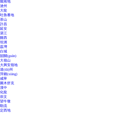
隴南地
滄州
大龍
吐魯番地
茶山
許昌
延安
湛江
雞西
坦洲
荔灣
白城
韶關(guān)
大嶺山
大興安嶺地
達(dá)州
萍鄉(xiāng)
咸寧
圖木舒克
漢中
化龍
崇文
望牛墩
勒流
定西地