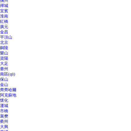
撫州
禪城
宜賓
淮南
紅橋
廣元
金昌
平頂山
北京
銅陵
樂山
資陽
大足
臺州
南區(qū)
保山
金山
齊齊哈爾
阿克蘇地
懷化
運城
市橋
襄樊
衢州
大興