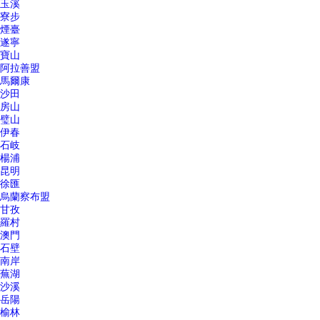
玉溪
寮步
煙臺
遂寧
寶山
阿拉善盟
馬爾康
沙田
房山
璧山
伊春
石岐
楊浦
昆明
徐匯
烏蘭察布盟
甘孜
羅村
澳門
石壁
南岸
蕪湖
沙溪
岳陽
榆林