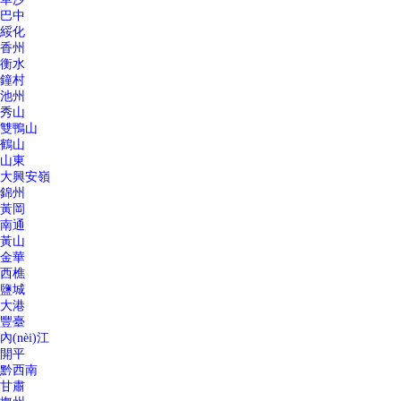
巴中
綏化
香州
衡水
鐘村
池州
秀山
雙鴨山
鶴山
山東
大興安嶺
錦州
黃岡
南通
黃山
金華
西樵
鹽城
大港
豐臺
內(nèi)江
開平
黔西南
甘肅