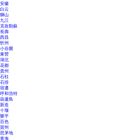
安徽
白云
獅山
九江
克孜勒蘇
長壽
西昌
忻州
小谷圍
東營
湖北
花都
貴州
石柱
石排
宿遷
呼和浩特
葫蘆島
新造
十堰
樂平
百色
賀州
思茅地
青海