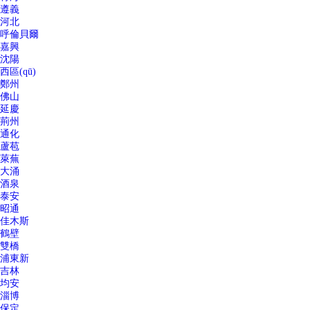
遵義
河北
呼倫貝爾
嘉興
沈陽
西區(qū)
鄭州
佛山
延慶
荊州
通化
蘆苞
萊蕪
大涌
酒泉
泰安
昭通
佳木斯
鶴壁
雙橋
浦東新
吉林
均安
淄博
保定