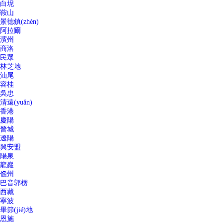
白坭
鞍山
景德鎮(zhèn)
阿拉爾
濱州
商洛
民眾
林芝地
汕尾
容桂
吳忠
清遠(yuǎn)
香港
慶陽
晉城
遼陽
興安盟
陽泉
龍巖
儋州
巴音郭楞
西藏
寧波
畢節(jié)地
恩施