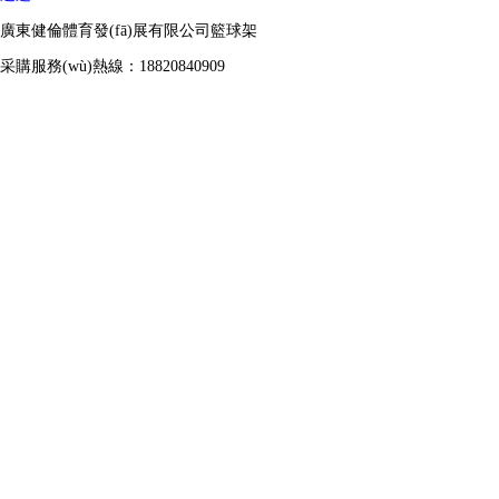
廣東健倫體育發(fā)展有限公司籃球架
采購服務(wù)熱線：18820840909