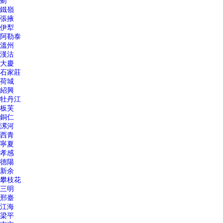
薊
鐵嶺
張掖
伊犁
阿勒泰
溫州
漢沽
大慶
石家莊
荷城
紹興
牡丹江
板芙
銅仁
漯河
西青
寧夏
孝感
德陽
新余
攀枝花
三明
邢臺
江海
梁平