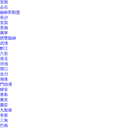
安順
企石
錫林郭勒盟
長沙
宜昌
景德
萬寧
西雙版納
武漢
黔江
六安
淮北
河池
營口
合川
海珠
門頭溝
靜安
青島
雅安
棗莊
九龍坡
阜新
三角
巴南