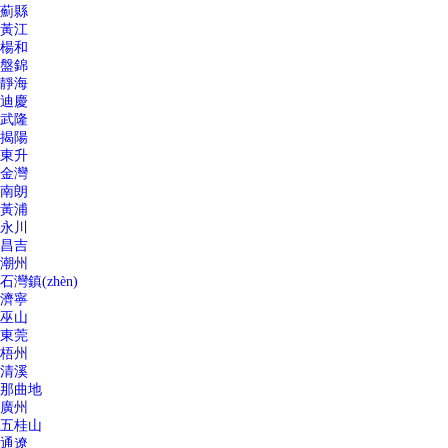
薊縣
黃江
楊和
盤錦
靜海
迪慶
武隆
揭陽
東升
金灣
南朗
黃浦
永川
昌吉
潮州
石灣鎮(zhèn)
濟寧
巫山
東莞
梧州
清溪
那曲地
廣州
五桂山
通遼