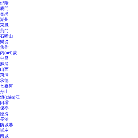
邵陽
廈門
番禺
湖州
東鳳
荊門
石嘴山
樂從
焦作
內(nèi)蒙
屯昌
麻涌
山西
菏澤
承德
七臺河
舟山
鎮(zhèn)江
阿壩
保亭
臨汾
長治
防城港
崇左
南城