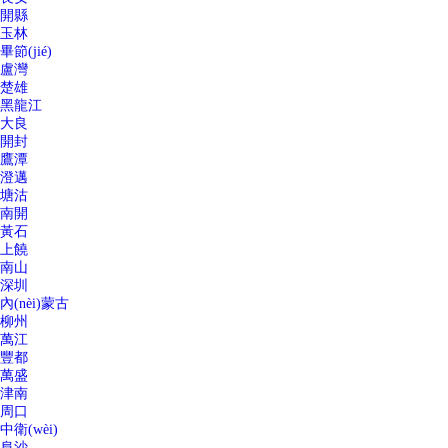
開縣
玉林
畢節(jié)
盧灣
楚雄
黑龍江
大良
開封
鷹潭
澄邁
塘沽
南開
黃石
上饒
南山
深圳
內(nèi)蒙古
柳州
萬江
豐都
萬盛
津南
周口
中衛(wèi)
阜沙