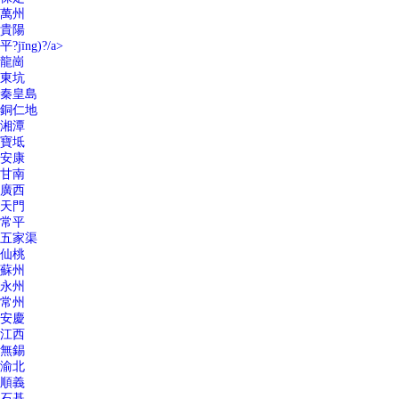
萬州
貴陽
平?jīng)?/a>
龍崗
東坑
秦皇島
銅仁地
湘潭
寶坻
安康
甘南
廣西
天門
常平
五家渠
仙桃
蘇州
永州
常州
安慶
江西
無錫
渝北
順義
石碁