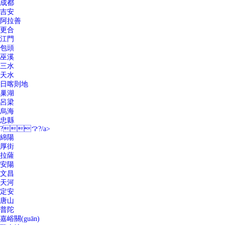
成都
吉安
阿拉善
更合
江門
包頭
巫溪
三水
天水
日喀則地
巢湖
呂梁
烏海
忠縣
?？?/a>
綿陽
厚街
拉薩
安陽
文昌
天河
定安
唐山
普陀
嘉峪關(guān)