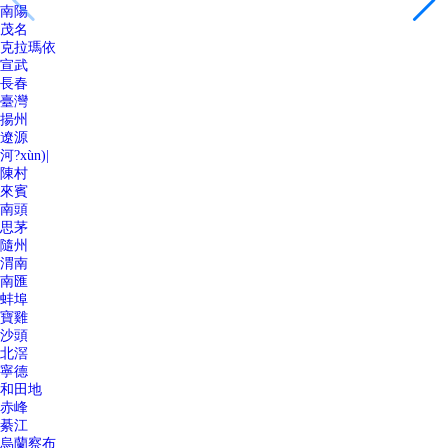
南陽
茂名
克拉瑪依
宣武
長春
臺灣
揚州
遼源
河?xùn)|
陳村
來賓
南頭
思茅
隨州
渭南
南匯
蚌埠
寶雞
沙頭
北滘
寧德
和田地
赤峰
綦江
烏蘭察布