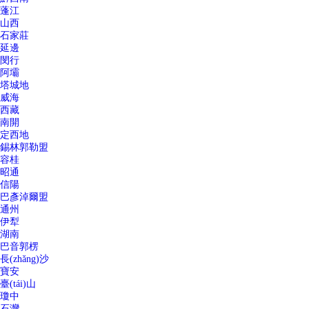
蓬江
山西
石家莊
延邊
閔行
阿壩
塔城地
威海
西藏
南開
定西地
錫林郭勒盟
容桂
昭通
信陽
巴彥淖爾盟
通州
伊犁
湖南
巴音郭楞
長(zhǎng)沙
寶安
臺(tái)山
瓊中
石灣