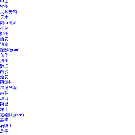
中山
鄂州
大興安嶺
天水
內(nèi)蒙
桂林
鄭州
西安
河南
韶關(guān)
焦作
溫州
黔江
白沙
延安
阿壩州
福建省漳
南莊
城口
榮昌
坪山
嘉峪關(guān)
高明
石嘴山
萬寧