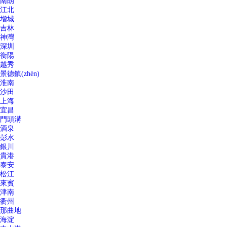
南朗
江北
增城
吉林
神灣
深圳
衡陽
越秀
景德鎮(zhèn)
淮南
沙田
上海
宜昌
門頭溝
酒泉
彭水
銀川
貴港
泰安
松江
來賓
津南
衢州
那曲地
海淀