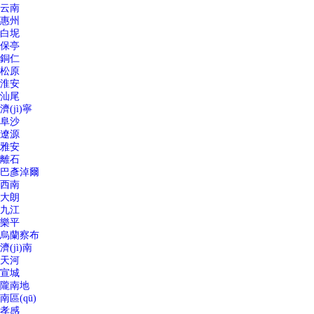
云南
惠州
白坭
保亭
銅仁
松原
淮安
汕尾
濟(jì)寧
阜沙
遼源
雅安
離石
巴彥淖爾
西南
大朗
九江
樂平
烏蘭察布
濟(jì)南
天河
宣城
隴南地
南區(qū)
孝感