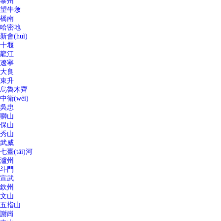
泰州
望牛墩
橋南
哈密地
新會(huì)
十堰
龍江
遼寧
大良
東升
烏魯木齊
中衛(wèi)
吳忠
獅山
保山
秀山
武威
七臺(tái)河
瀘州
斗門
宣武
欽州
文山
五指山
謝崗