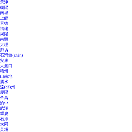
天津
朝陽
南城
上饒
景德
福建
揭陽
南頭
大理
廊坊
石灣鎮(zhèn)
安康
大渡口
贛州
山南地
麗水
達(dá)州
慶陽
金昌
渝中
武漢
重慶
石排
大同
黃埔