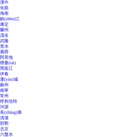
漢中
化龍
海南
鎮(zhèn)江
康定
蘭州
茂名
武隆
里水
廣西
阿里地
煙臺(tái)
黑龍江
伊春
運(yùn)城
蘇州
南寧
常州
呼和浩特
河源
長(zhǎng)壽
清溪
邯鄲
北京
六盤水