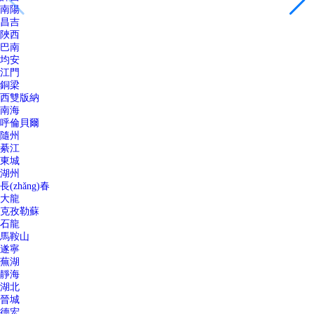
南陽
昌吉
陜西
巴南
均安
江門
銅梁
西雙版納
南海
呼倫貝爾
隨州
綦江
東城
湖州
長(zhǎng)春
大龍
克孜勒蘇
石龍
馬鞍山
遂寧
蕪湖
靜海
湖北
晉城
德宏