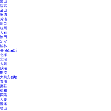
樂山
臨高
金山
寧德
黃浦
周口
杭州
大石
澳門
定安
榆林
長(zhǎng)治
北海
北滘
大興
咸陽
勒流
大興安嶺地
青浦
棗莊
楊和
酉陽
大慶
澄邁
璧山