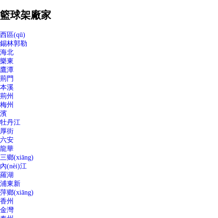
籃球架廠家
西區(qū)
錫林郭勒
海北
樂東
鷹潭
荊門
本溪
荊州
梅州
濱
牡丹江
厚街
六安
龍華
三鄉(xiāng)
內(nèi)江
羅湖
浦東新
萍鄉(xiāng)
香州
金灣