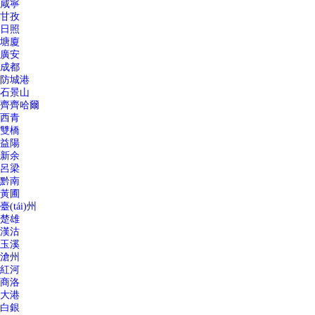
咸寧
甘孜
日照
塘廈
廣安
成都
防城港
石景山
齊齊哈爾
西青
雙橋
益陽
新余
呂梁
黔南
黃圃
臺(tái)州
楚雄
漢沽
玉溪
滄州
紅河
商洛
大港
白銀