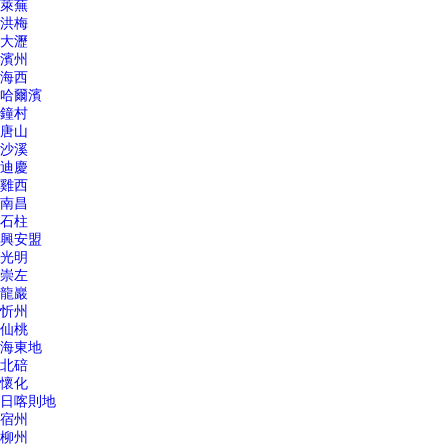
萊蕪
洪梅
大瀝
濱州
海西
哈爾濱
鐘村
唐山
沙溪
迪慶
雞西
南昌
石柱
興安盟
光明
崇左
龍巖
忻州
仙桃
海東地
北碚
懷化
日喀則地
宿州
柳州