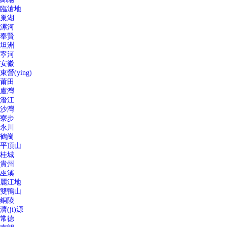
臨滄地
巢湖
漯河
奉賢
坦洲
寧河
安徽
東營(yíng)
莆田
盧灣
潛江
沙灣
寮步
永川
鶴崗
平頂山
桂城
貴州
巫溪
麗江地
雙鴨山
銅陵
濟(jì)源
常德