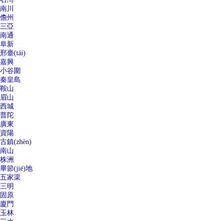
南川
儋州
三亞
南通
阜新
邢臺(tái)
嘉興
小谷圍
秦皇島
鞍山
眉山
西城
普陀
廣東
資陽
古鎮(zhèn)
南山
株洲
畢節(jié)地
五家渠
三明
固原
廈門
玉林