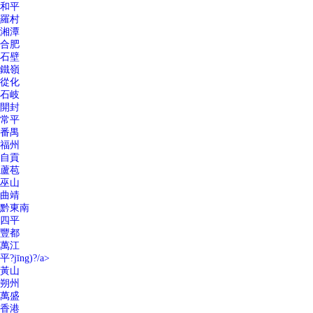
和平
羅村
湘潭
合肥
石壁
鐵嶺
從化
石岐
開封
常平
番禺
福州
自貢
蘆苞
巫山
曲靖
黔東南
四平
豐都
萬江
平?jīng)?/a>
黃山
朔州
萬盛
香港