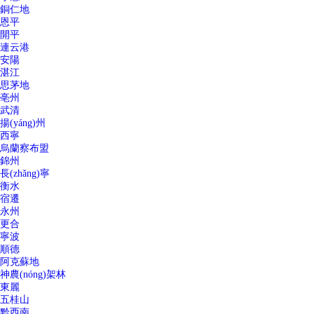
銅仁地
恩平
開平
連云港
安陽
湛江
思茅地
亳州
武清
揚(yáng)州
西寧
烏蘭察布盟
錦州
長(zhǎng)寧
衡水
宿遷
永州
更合
寧波
順德
阿克蘇地
神農(nóng)架林
東麗
五桂山
黔西南