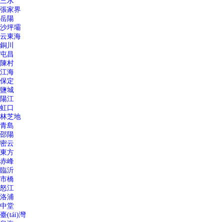
三水
張家界
岳陽
沙坪壩
云東海
銅川
屯昌
陳村
江海
保定
鹽城
陽江
虹口
林芝地
青島
邵陽
密云
東方
赤峰
臨沂
市橋
怒江
洛浦
中堂
臺(tái)灣