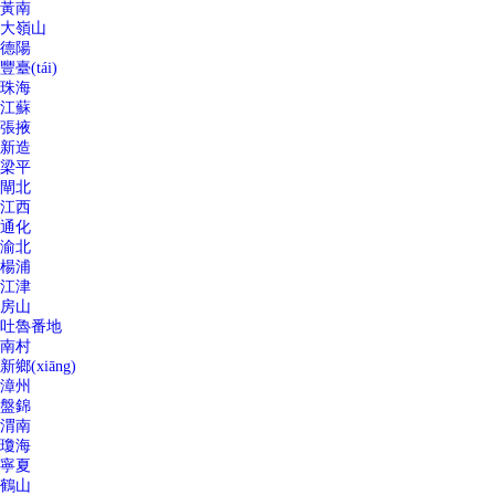
黃南
大嶺山
德陽
豐臺(tái)
珠海
江蘇
張掖
新造
梁平
閘北
江西
通化
渝北
楊浦
江津
房山
吐魯番地
南村
新鄉(xiāng)
漳州
盤錦
渭南
瓊海
寧夏
鶴山