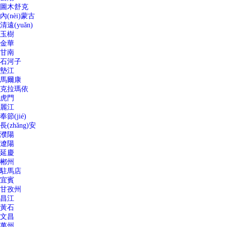
圖木舒克
內(nèi)蒙古
清遠(yuǎn)
玉樹
金華
甘南
石河子
墊江
馬爾康
克拉瑪依
虎門
麗江
奉節(jié)
長(zhǎng)安
濮陽
遼陽
延慶
郴州
駐馬店
宜賓
甘孜州
昌江
黃石
文昌
萬州