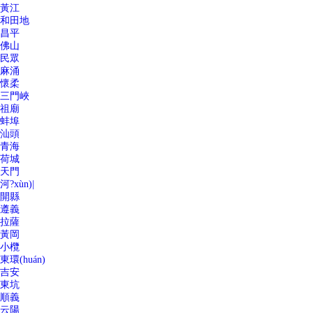
黃江
和田地
昌平
佛山
民眾
麻涌
懷柔
三門峽
祖廟
蚌埠
汕頭
青海
荷城
天門
河?xùn)|
開縣
遵義
拉薩
黃岡
小欖
東環(huán)
吉安
東坑
順義
云陽