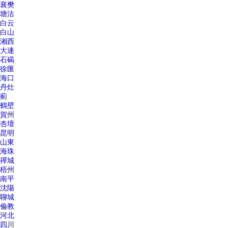
襄樊
塘沽
白云
白山
湘西
大連
石碣
徐匯
海口
丹灶
薊
鶴壁
賀州
杏壇
昆明
山東
海珠
禪城
梧州
南平
沈陽
聊城
倫教
河北
四川