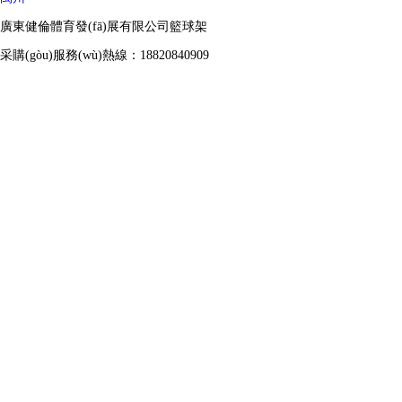
廣東健倫體育發(fā)展有限公司籃球架
采購(gòu)服務(wù)熱線：18820840909