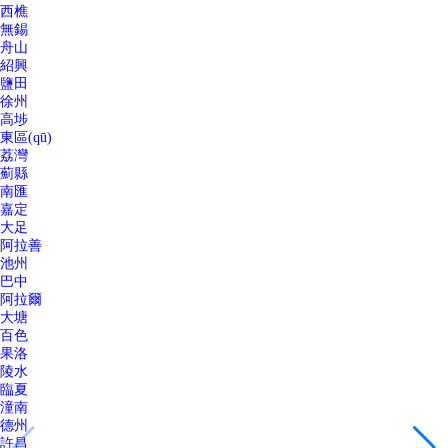
西樵
無錫
舟山
紹興
鹽田
徐州
高埗
東區(qū)
荔灣
薊縣
南匯
嘉定
大足
阿拉善
池州
巴中
阿拉爾
大塘
百色
果洛
陵水
臨夏
潼南
德州
許昌