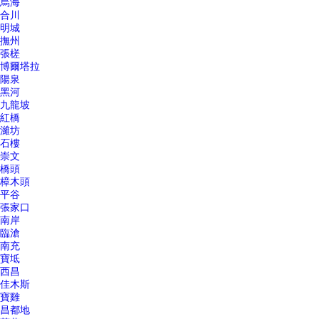
烏海
合川
明城
撫州
張槎
博爾塔拉
陽泉
黑河
九龍坡
紅橋
濰坊
石樓
崇文
橋頭
樟木頭
平谷
張家口
南岸
臨滄
南充
寶坻
西昌
佳木斯
寶雞
昌都地