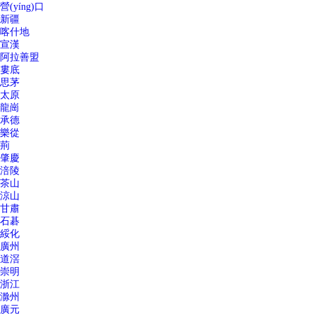
營(yíng)口
新疆
喀什地
宣漢
阿拉善盟
婁底
思茅
太原
龍崗
承德
樂從
荊
肇慶
涪陵
茶山
涼山
甘肅
石碁
綏化
廣州
道滘
崇明
浙江
滁州
廣元