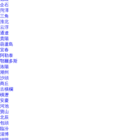
企石
菏澤
三角
淮北
云浮
通遼
貴陽
葫蘆島
宜春
阿勒泰
鄂爾多斯
洛陽
潮州
沙頭
商丘
古橫欄
橫瀝
安慶
河池
寶山
北辰
包頭
臨汾
淄博
綿陽