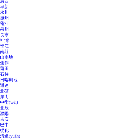
廣西
阜新
永川
撫州
蓬江
泉州
長寧
神灣
墊江
南莊
山南地
焦作
莆田
石柱
日喀則地
通遼
北碚
厚街
中衛(wèi)
北辰
濮陽
吉安
巴中
從化
清遠(yuǎn)