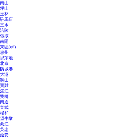
南山
坪山
玉林
駐馬店
三水
涪陵
張掖
南陽
東區(qū)
惠州
思茅地
北京
防城港
大港
獅山
寶雞
湛江
雙橋
南通
宣武
楊和
望牛墩
綦江
吳忠
延安