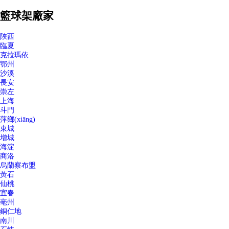
籃球架廠家
陜西
臨夏
克拉瑪依
鄂州
沙溪
長安
崇左
上海
斗門
萍鄉(xiāng)
東城
增城
海淀
商洛
烏蘭察布盟
黃石
仙桃
宜春
亳州
銅仁地
南川