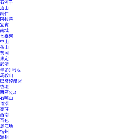
石河子
眉山
銅仁
阿拉善
宜賓
南城
七臺河
中山
茶山
黃岡
康定
武清
畢節(jié)地
馬鞍山
巴彥淖爾盟
杏壇
西區(qū)
石嘴山
道滘
棗莊
西南
百色
麗江地
宿州
滁州