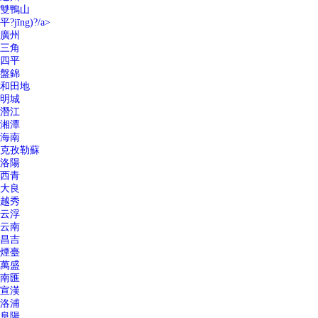
雙鴨山
平?jīng)?/a>
廣州
三角
四平
盤錦
和田地
明城
潛江
湘潭
海南
克孜勒蘇
洛陽
西青
大良
越秀
云浮
云南
昌吉
煙臺
萬盛
南匯
宣漢
洛浦
阜陽