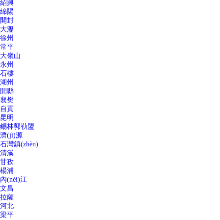
紹興
綿陽
開封
大瀝
徐州
常平
大嶺山
永州
石樓
湖州
開縣
襄樊
自貢
昆明
錫林郭勒盟
濟(jì)源
石灣鎮(zhèn)
清溪
甘孜
楊浦
內(nèi)江
文昌
拉薩
河北
梁平