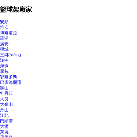
籃球架廠家
安順
均安
博爾塔拉
羅湖
廣安
禪城
三鄉(xiāng)
漢中
海珠
蘆苞
鄂爾多斯
巴彥淖爾盟
獅山
牡丹江
大良
大嶺山
舟山
江北
門頭溝
大瀝
東坑