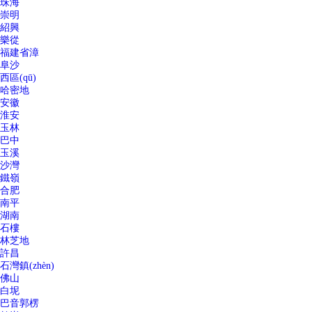
珠海
崇明
紹興
樂從
福建省漳
阜沙
西區(qū)
哈密地
安徽
淮安
玉林
巴中
玉溪
沙灣
鐵嶺
合肥
南平
湖南
石樓
林芝地
許昌
石灣鎮(zhèn)
佛山
白坭
巴音郭楞