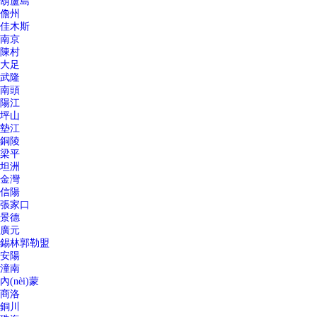
葫蘆島
儋州
佳木斯
南京
陳村
大足
武隆
南頭
陽江
坪山
墊江
銅陵
梁平
坦洲
金灣
信陽
張家口
景德
廣元
錫林郭勒盟
安陽
潼南
內(nèi)蒙
商洛
銅川