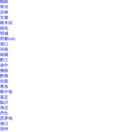
鶴崗
寧河
吉林
甘肅
樟木頭
綏化
明城
邢臺(tái)
港口
河南
南陽
黔江
渝中
撫順
黔南
化龍
果洛
喀什地
嘉定
臨沂
海淀
丹灶
思茅地
海口
宿州