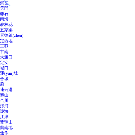
崇左
天門
離石
南海
攀枝花
五家渠
景德鎮(zhèn)
定西地
三亞
甘南
大渡口
定安
城口
運(yùn)城
晉城
薊
連云港
鶴山
合川
漯河
瓊海
江津
雙鴨山
隴南地
焦作