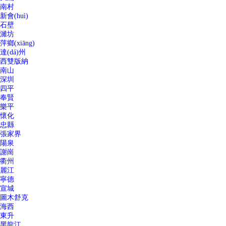
南村
新會(huì)
石壁
濰坊
萍鄉(xiāng)
達(dá)州
西雙版納
南山
深圳
四平
奉賢
樂平
懷化
忠縣
張家界
陽泉
謝崗
衢州
麗江
寧德
宣城
圖木舒克
海西
東升
黑龍江