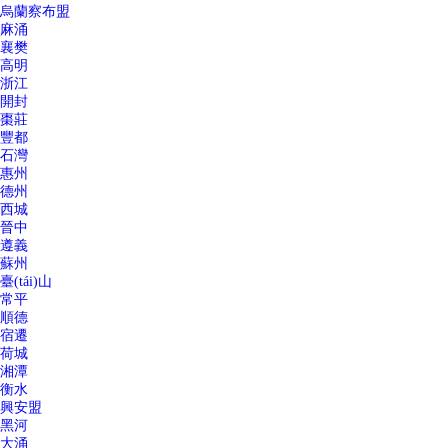
烏蘭察布盟
麻涌
襄樊
高明
浙江
開封
棗莊
豐都
石灣
惠州
德州
西城
晉中
遵義
蘇州
臺(tái)山
常平
順德
宿遷
荷城
湘潭
衡水
興安盟
黑河
大涌