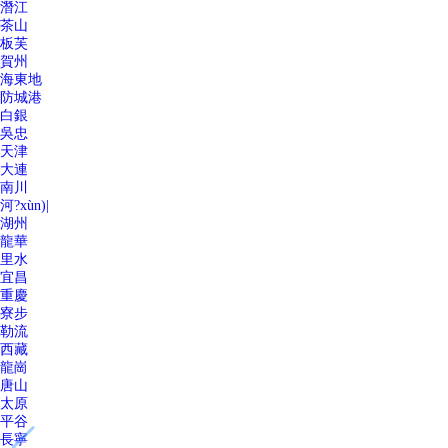
潛江
茶山
板芙
賀州
海東地
防城港
白銀
吳忠
天津
大連
南川
河?xùn)|
湖州
龍華
里水
宜昌
重慶
寮步
勒流
西藏
龍崗
唐山
太原
平谷
長寧