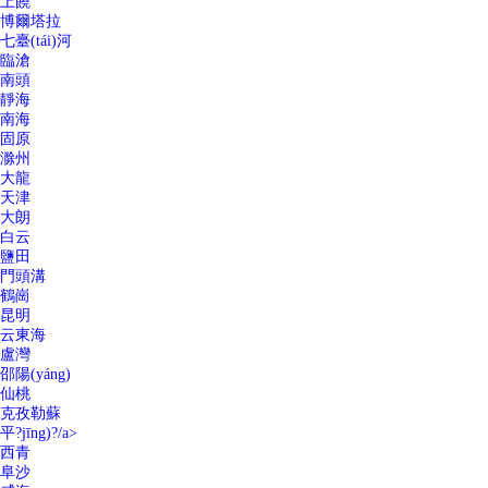
上饒
博爾塔拉
七臺(tái)河
臨滄
南頭
靜海
南海
固原
滁州
大龍
天津
大朗
白云
鹽田
門頭溝
鶴崗
昆明
云東海
盧灣
邵陽(yáng)
仙桃
克孜勒蘇
平?jīng)?/a>
西青
阜沙