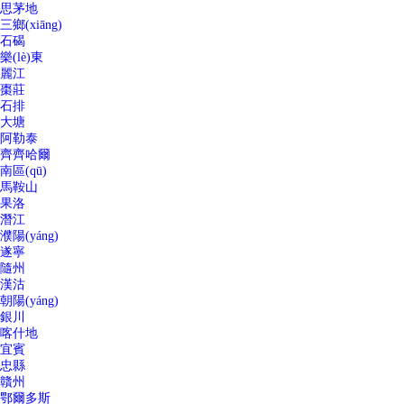
思茅地
三鄉(xiāng)
石碣
樂(lè)東
麗江
棗莊
石排
大塘
阿勒泰
齊齊哈爾
南區(qū)
馬鞍山
果洛
潛江
濮陽(yáng)
遂寧
隨州
漢沽
朝陽(yáng)
銀川
喀什地
宜賓
忠縣
贛州
鄂爾多斯