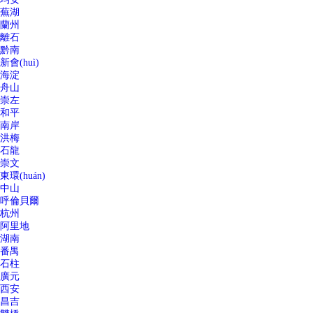
蕪湖
蘭州
離石
黔南
新會(huì)
海淀
舟山
崇左
和平
南岸
洪梅
石龍
崇文
東環(huán)
中山
呼倫貝爾
杭州
阿里地
湖南
番禺
石柱
廣元
西安
昌吉