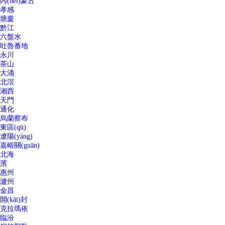
內(nèi)蒙古
孝感
塘廈
黔江
六盤水
吐魯番地
永川
茶山
大涌
北滘
湘西
天門
通化
烏蘭察布
東區(qū)
遼陽(yáng)
嘉峪關(guān)
北海
濱
惠州
瀘州
金昌
開(kāi)封
克拉瑪依
臨汾