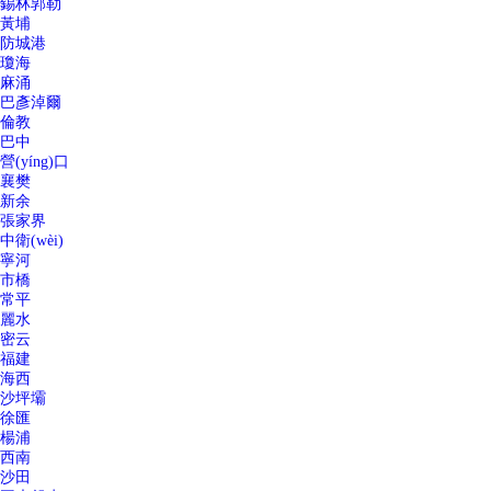
錫林郭勒
黃埔
防城港
瓊海
麻涌
巴彥淖爾
倫教
巴中
營(yíng)口
襄樊
新余
張家界
中衛(wèi)
寧河
市橋
常平
麗水
密云
福建
海西
沙坪壩
徐匯
楊浦
西南
沙田