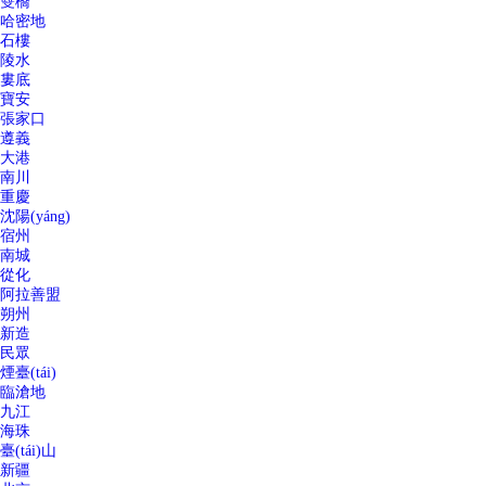
雙橋
哈密地
石樓
陵水
婁底
寶安
張家口
遵義
大港
南川
重慶
沈陽(yáng)
宿州
南城
從化
阿拉善盟
朔州
新造
民眾
煙臺(tái)
臨滄地
九江
海珠
臺(tái)山
新疆