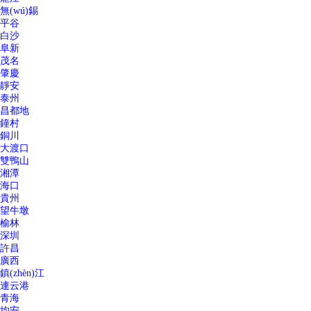
無(wú)錫
平谷
白沙
阜新
茂名
肇慶
靜安
泰州
昌都地
鐘村
銅川
大渡口
雙鴨山
湘潭
海口
貴州
望牛墩
榆林
深圳
許昌
廣西
鎮(zhèn)江
連云港
青海
均安