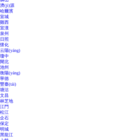
濟(jì)源
哈爾濱
宣城
雞西
宣漢
泉州
日照
懷化
云陽(yáng)
瓊中
閘北
池州
衡陽(yáng)
寧德
豐臺(tái)
塘沽
文昌
林芝地
江門
松江
企石
保定
明城
黑龍江