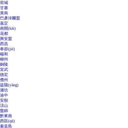
荷城
甘肅
黃南
巴彥淖爾盟
嘉定
南開(kāi)
花都
興安盟
西昌
奉節(jié)
楊和
柳州
銅陵
宣武
德宏
儋州
益陽(yáng)
濰坊
渝中
安順
涼山
盤錦
黔東南
西區(qū)
秦皇島