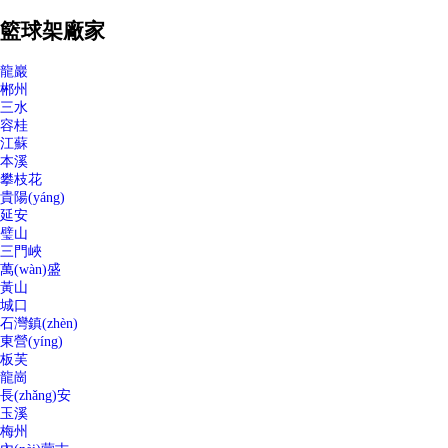
籃球架廠家
龍巖
郴州
三水
容桂
江蘇
本溪
攀枝花
貴陽(yáng)
延安
璧山
三門峽
萬(wàn)盛
黃山
城口
石灣鎮(zhèn)
東營(yíng)
板芙
龍崗
長(zhǎng)安
玉溪
梅州