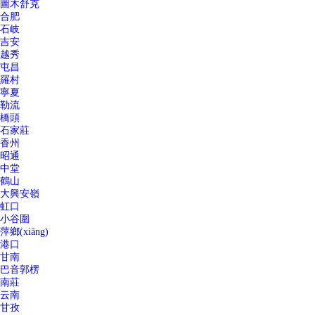
圖木舒克
合肥
石岐
吉安
越秀
屯昌
羅村
寧夏
勒流
橋頭
石家莊
香州
昭通
中堂
鶴山
大興安嶺
虹口
小谷圍
萍鄉(xiāng)
港口
甘南
巴音郭楞
南莊
云南
甘孜