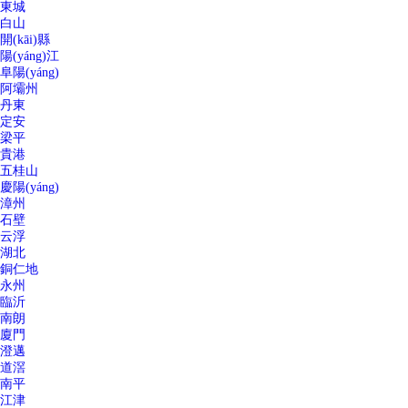
東城
白山
開(kāi)縣
陽(yáng)江
阜陽(yáng)
阿壩州
丹東
定安
梁平
貴港
五桂山
慶陽(yáng)
漳州
石壁
云浮
湖北
銅仁地
永州
臨沂
南朗
廈門
澄邁
道滘
南平
江津