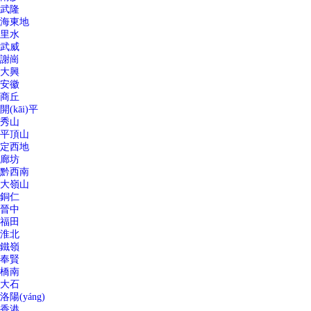
武隆
海東地
里水
武威
謝崗
大興
安徽
商丘
開(kāi)平
秀山
平頂山
定西地
廊坊
黔西南
大嶺山
銅仁
晉中
福田
淮北
鐵嶺
奉賢
橋南
大石
洛陽(yáng)
香港