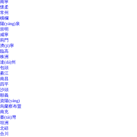
南寧
懷柔
常州
橫欄
陽(yáng)泉
崇明
咸寧
荊門
濟(jì)寧
臨高
株洲
達(dá)州
包頭
綦江
南昌
四平
沙頭
順義
資陽(yáng)
烏蘭察布盟
南充
臺(tái)灣
坦洲
北碚
合川