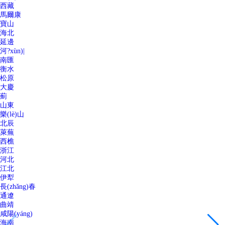
西藏
馬爾康
寶山
海北
延邊
河?xùn)|
南匯
衡水
松原
大慶
薊
山東
樂(lè)山
北辰
萊蕪
西樵
浙江
河北
江北
伊犁
長(zhǎng)春
通遼
曲靖
咸陽(yáng)
海南