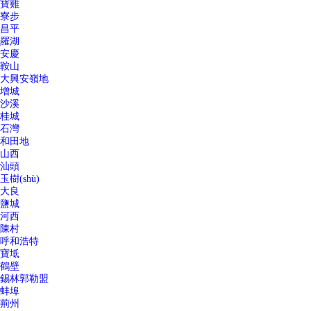
寶雞
寮步
昌平
羅湖
安慶
鞍山
大興安嶺地
增城
沙溪
桂城
石灣
和田地
山西
汕頭
玉樹(shù)
大良
鹽城
河西
陳村
呼和浩特
寶坻
鶴壁
錫林郭勒盟
蚌埠
荊州