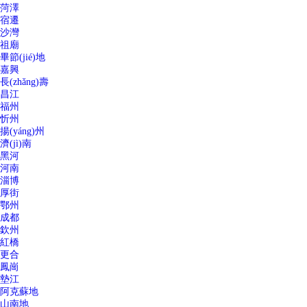
菏澤
宿遷
沙灣
祖廟
畢節(jié)地
嘉興
長(zhǎng)壽
昌江
福州
忻州
揚(yáng)州
濟(jì)南
黑河
河南
淄博
厚街
鄂州
成都
欽州
紅橋
更合
鳳崗
墊江
阿克蘇地
山南地