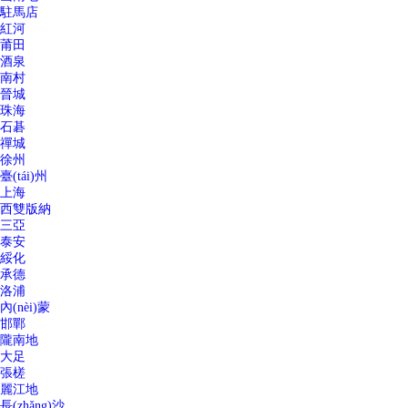
駐馬店
紅河
莆田
酒泉
南村
晉城
珠海
石碁
禪城
徐州
臺(tái)州
上海
西雙版納
三亞
泰安
綏化
承德
洛浦
內(nèi)蒙
邯鄲
隴南地
大足
張槎
麗江地
長(zhǎng)沙