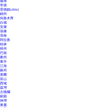
威海
常德
景德鎮(zhèn)
錦州
烏魯木齊
白城
安康
張掖
淮南
阿拉善
桂林
梧州
巴南
衢州
東升
江海
蘇州
黃圃
巫山
西城
荔灣
古橫欄
薊縣
神灣
東麗