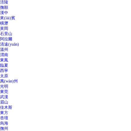
涪陵
撫順
漢中
來(lái)賓
橫瀝
黃岡
石景山
阿拉爾
清遠(yuǎn)
溫州
渭南
東鳳
臨夏
西寧
太原
萬(wàn)州
光明
東莞
武漢
眉山
佳木斯
東方
杏壇
烏海
撫州