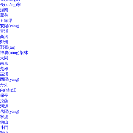
長(zhǎng)寧
潼南
蘆苞
五家渠
安陽(yáng)
青浦
商洛
鄭州
邢臺(tái)
神農(nóng)架林
大同
南京
楚雄
巫溪
酉陽(yáng)
丹灶
內(nèi)江
保亭
拉薩
河源
岳陽(yáng)
寧波
佛山
斗門
獅山