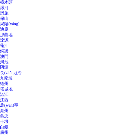
樟木頭
漯河
恩施
保山
揭陽(yáng)
迪慶
那曲地
遼源
蓬江
銅梁
澳門
河池
阿壩
長(zhǎng)治
九龍坡
德州
塔城地
湛江
江西
萬(wàn)寧
湖州
吳忠
十堰
白銀
廣州