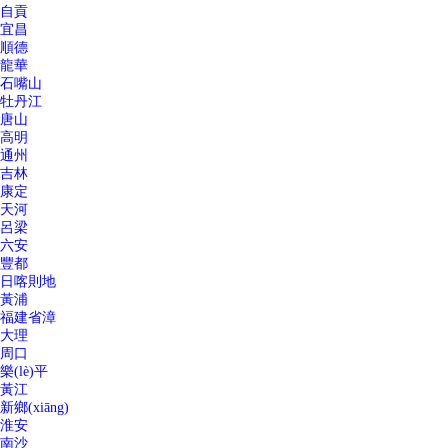
自貢
宜昌
順德
龍華
石嘴山
牡丹江
唐山
高明
通州
吉林
康定
天河
呂梁
六安
豐都
日喀則地
黃浦
福建省漳
大理
周口
樂(lè)平
黃江
新鄉(xiāng)
淮安
南沙