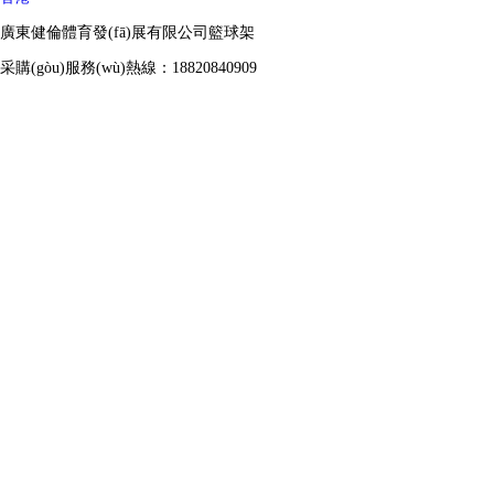
廣東健倫體育發(fā)展有限公司籃球架
采購(gòu)服務(wù)熱線：18820840909