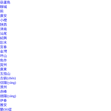
葫蘆島
聊城
荊
廣安
小欖
陜西
津南
汕尾
紹興
彭水
宜春
金灣
坪山
焦作
賀州
廣東
五指山
古鎮(zhèn)
信陽(yáng)
濱州
赤峰
德陽(yáng)
伊春
雅安
樂(lè)從