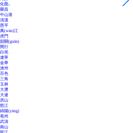
化龍
榮昌
中山港
清溪
恩平
萬(wàn)江
虎門
韶關(guān)
閔行
白坭
遼寧
金華
滄州
百色
三角
玉林
大瀝
大連
房山
怒江
綿陽(yáng)
亳州
武清
南山
龍江