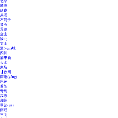
北京
鷹潭
延慶
巢湖
石河子
黃石
景德
金山
渝北
文山
運(yùn)城
四川
浦東新
天水
東坑
甘孜州
南陽(yáng)
思茅
普陀
青島
高埗
潮州
畢節(jié)
南通
三明