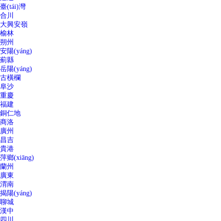
臺(tái)灣
合川
大興安嶺
榆林
朔州
安陽(yáng)
薊縣
岳陽(yáng)
古橫欄
阜沙
重慶
福建
銅仁地
商洛
廣州
昌吉
貴港
萍鄉(xiāng)
蘭州
廣東
渭南
揭陽(yáng)
聊城
漢中
四川