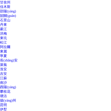
甘孜州
佳木斯
邵陽(yáng)
韶關(guān)
石景山
丹東
綦江
洪梅
東坑
松江
阿拉爾
東麗
寧夏
長(zhǎng)安
萊蕪
淮安
吉安
江蘇
南沙
酉陽(yáng)
攀枝花
塘沽
揚(yáng)州
昆明
伊犁