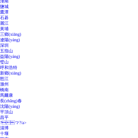
潼南
鹽城
鷹潭
石碁
麗江
黃埔
三鄉(xiāng)
遼陽(yáng)
深圳
五指山
益陽(yáng)
璧山
呼和浩特
新鄉(xiāng)
怒江
滁州
橋南
馬爾康
長(zhǎng)春
沈陽(yáng)
平頂山
昌平
?？?/a>
淄博
十堰