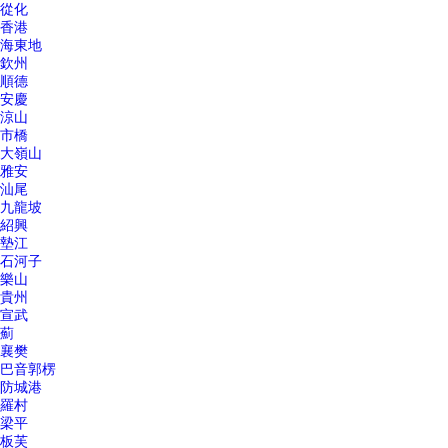
從化
香港
海東地
欽州
順德
安慶
涼山
市橋
大嶺山
雅安
汕尾
九龍坡
紹興
墊江
石河子
樂山
貴州
宣武
薊
襄樊
巴音郭楞
防城港
羅村
梁平
板芙