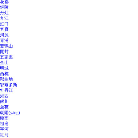
花都
銅陵
丹灶
九江
虹口
宜賓
河源
青浦
雙鴨山
開封
五家渠
金山
明城
西樵
那曲地
鄂爾多斯
牡丹江
湘西
銀川
蘆苞
朝陽(yáng)
臨高
祖廟
寧河
紅河