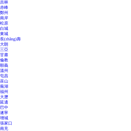
吉林
赤峰
鄭州
南岸
松原
白城
東城
長(zhǎng)壽
大朗
三亞
甘肅
倫教
順義
溫州
屯昌
巫山
蕪湖
福州
大瀝
延邊
巴中
遂寧
增城
張家口
南充