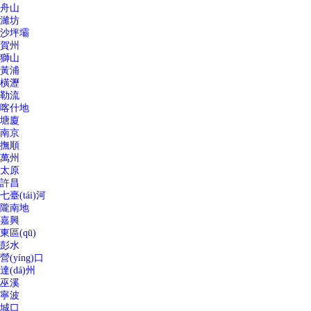
舟山
濰坊
沙坪壩
賀州
獅山
黃浦
橫瀝
勒流
喀什地
塘廈
南京
撫順
萬州
太原
許昌
七臺(tái)河
隴南地
嘉興
東區(qū)
彭水
營(yíng)口
達(dá)州
巫溪
寧波
城口