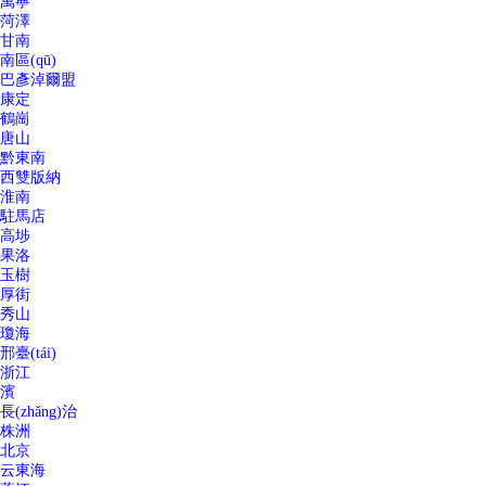
萬寧
菏澤
甘南
南區(qū)
巴彥淖爾盟
康定
鶴崗
唐山
黔東南
西雙版納
淮南
駐馬店
高埗
果洛
玉樹
厚街
秀山
瓊海
邢臺(tái)
浙江
濱
長(zhǎng)治
株洲
北京
云東海