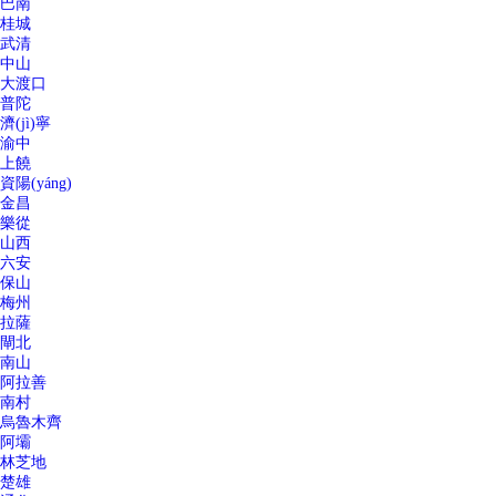
巴南
桂城
武清
中山
大渡口
普陀
濟(jì)寧
渝中
上饒
資陽(yáng)
金昌
樂從
山西
六安
保山
梅州
拉薩
閘北
南山
阿拉善
南村
烏魯木齊
阿壩
林芝地
楚雄