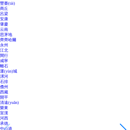
豐臺(tái)
商丘
呂梁
安康
肇慶
云南
思茅地
齊齊哈爾
永州
江北
閔行
咸寧
離石
運(yùn)城
漯河
石排
儋州
西藏
開平
清遠(yuǎn)
樂東
宣漢
河西
承德
中山港