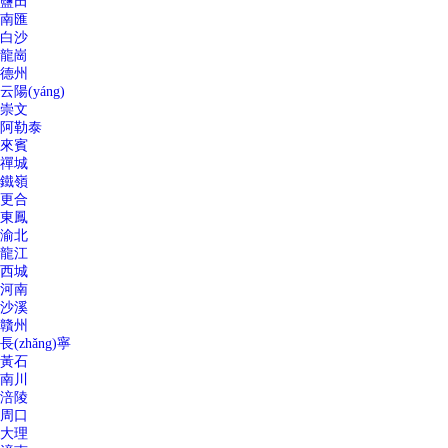
鹽田
南匯
白沙
龍崗
德州
云陽(yáng)
崇文
阿勒泰
來賓
禪城
鐵嶺
更合
東鳳
渝北
龍江
西城
河南
沙溪
贛州
長(zhǎng)寧
黃石
南川
涪陵
周口
大理