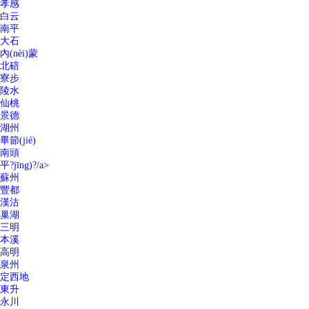
孝感
白云
南平
大石
內(nèi)蒙
北碚
寮步
陵水
仙桃
景德
湖州
畢節(jié)
南頭
平?jīng)?/a>
蘇州
豐都
漢沽
巢湖
三明
本溪
高明
泉州
定西地
東升
永川