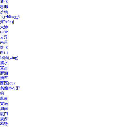
通化
忠縣
沙頭
長(zhǎng)沙
河?xùn)|
大港
中堂
云浮
南昌
懷化
白山
綿陽(yáng)
麗水
宜昌
麻涌
鶴壁
西區(qū)
烏蘭察布盟
荊
鳳崗
婁底
湖南
廈門
廣西
奉賢