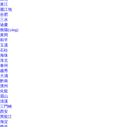
黃江
麗江地
合肥
三水
迪慶
衡陽(yáng)
黃岡
和平
玉溪
石柱
海珠
淮北
泰州
越秀
大涌
黔南
濱州
化龍
眉山
清溪
三門峽
西安
黑龍江
海淀
榮昌