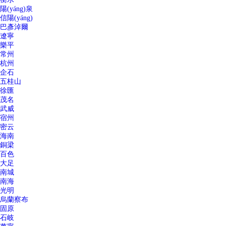
陽(yáng)泉
信陽(yáng)
巴彥淖爾
遼寧
樂平
常州
杭州
企石
五桂山
徐匯
茂名
武威
宿州
密云
海南
銅梁
百色
大足
南城
南海
光明
烏蘭察布
固原
石岐