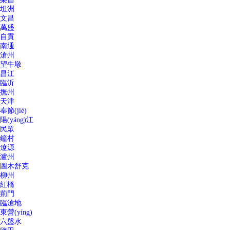
坦洲
文昌
萬盛
自貢
南通
滄州
望牛墩
昌江
臨沂
撫州
天津
奉節(jié)
陽(yáng)江
民眾
鐘村
遼源
瀘州
圖木舒克
柳州
紅橋
荊門
臨滄地
東營(yíng)
六盤水