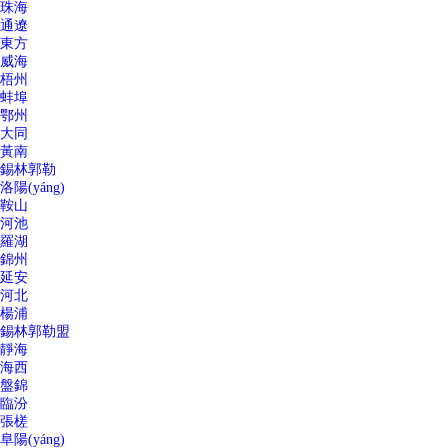
珠海
通遼
東方
威海
梧州
蚌埠
鄂州
大同
黃南
錫林郭勒
洛陽(yáng)
鞍山
河池
羅湖
錦州
延安
河北
楊浦
錫林郭勒盟
靜海
海西
盤錦
臨汾
張槎
阜陽(yáng)