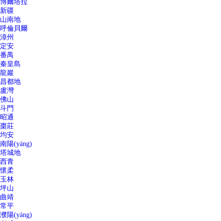
博爾塔拉
新疆
山南地
呼倫貝爾
漳州
定安
番禺
秦皇島
龍巖
昌都地
盧灣
佛山
斗門
昭通
棗莊
均安
南陽(yáng)
塔城地
西青
懷柔
玉林
坪山
曲靖
常平
濮陽(yáng)