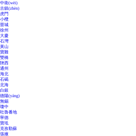
中衛(wèi)
古鎮(zhèn)
虎門
小欖
晉城
徐州
大慶
石灣
黃山
寶雞
雙橋
陜西
通州
海北
石碣
北海
白銀
德陽(yáng)
無錫
瓊中
吐魯番地
寧德
寶坻
克孜勒蘇
張掖