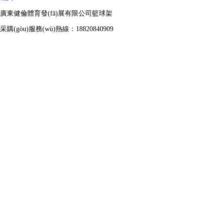
廣東健倫體育發(fā)展有限公司籃球架
采購(gòu)服務(wù)熱線：18820840909