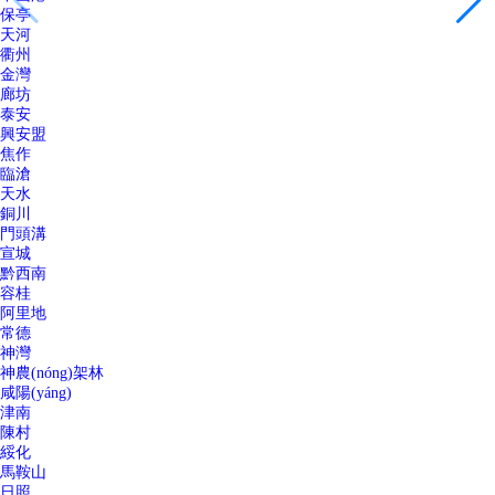
保亭
天河
衢州
金灣
廊坊
泰安
興安盟
焦作
臨滄
天水
銅川
門頭溝
宣城
黔西南
容桂
阿里地
常德
神灣
神農(nóng)架林
咸陽(yáng)
津南
陳村
綏化
馬鞍山
日照