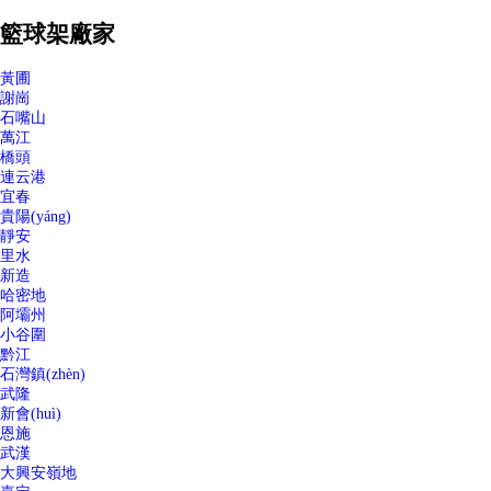
籃球架廠家
黃圃
謝崗
石嘴山
萬江
橋頭
連云港
宜春
貴陽(yáng)
靜安
里水
新造
哈密地
阿壩州
小谷圍
黔江
石灣鎮(zhèn)
武隆
新會(huì)
恩施
武漢
大興安嶺地