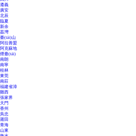
遵義
廣安
北辰
臨夏
新余
荔灣
臺(tái)山
阿拉善盟
阿克蘇地
煙臺(tái)
南朗
南寧
桂林
東莞
南莊
福建省漳
雞西
張家界
天門
香州
吳忠
莆田
青海
山東
衡水