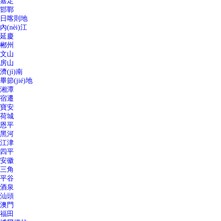
嘉定
邯鄲
日喀則地
內(nèi)江
延慶
郴州
文山
房山
濟(jì)南
畢節(jié)地
湘潭
宿遷
寶安
荷城
恩平
黑河
江津
四平
安徽
三角
平谷
酒泉
汕頭
澳門
福田