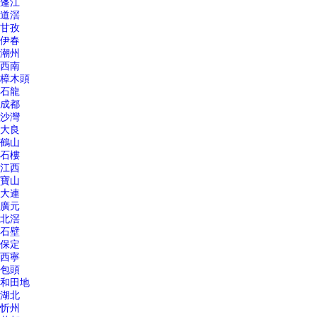
蓬江
道滘
甘孜
伊春
潮州
西南
樟木頭
石龍
成都
沙灣
大良
鶴山
石樓
江西
寶山
大連
廣元
北滘
石壁
保定
西寧
包頭
和田地
湖北
忻州