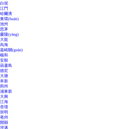
白坭
江門
哈爾濱
東環(huán)
池州
思茅
慶陽(yáng)
大龍
烏海
嘉峪關(guān)
楊和
安順
葫蘆島
德宏
大塘
阜新
荊州
浦東新
大興
江海
杏壇
崇明
亳州
開縣
澄邁