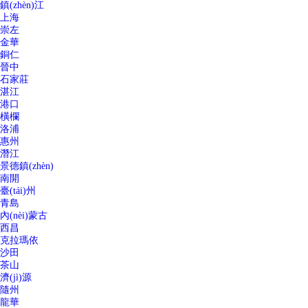
鎮(zhèn)江
上海
崇左
金華
銅仁
晉中
石家莊
湛江
港口
橫欄
洛浦
惠州
潛江
景德鎮(zhèn)
南開
臺(tái)州
青島
內(nèi)蒙古
西昌
克拉瑪依
沙田
茶山
濟(jì)源
隨州
龍華