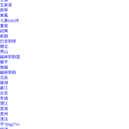
五家渠
西寧
東鳳
七臺(tái)河
婁底
紹興
薊縣
巴音郭楞
閘北
秀山
錫林郭勒盟
樂平
無錫
錫林郭勒
北辰
羅湖
綦江
吉安
常德
潛江
貴港
貴州
漢沽
平?jīng)?/a>