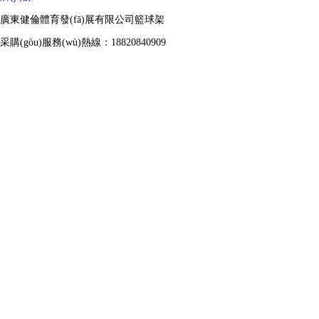
廣東健倫體育發(fā)展有限公司籃球架
采購(gòu)服務(wù)熱線：18820840909