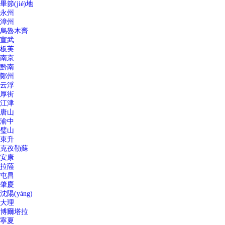
畢節(jié)地
永州
漳州
烏魯木齊
宣武
板芙
南京
黔南
鄭州
云浮
厚街
江津
唐山
渝中
璧山
東升
克孜勒蘇
安康
拉薩
屯昌
肇慶
沈陽(yáng)
大理
博爾塔拉
寧夏