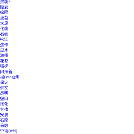
黑龍江
臨夏
徐匯
蘆苞
太原
化龍
石岐
松江
焦作
里水
滁州
花都
張槎
阿拉善
揚(yáng)州
保定
崇左
昆明
鹽田
懷化
甘孜
安慶
石龍
倫教
中衛(wèi)