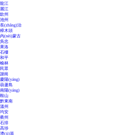
龍江
麗江
欽州
池州
長(zhǎng)治
樟木頭
內(nèi)蒙古
吳忠
果洛
石樓
和平
榆林
民眾
謝崗
慶陽(yáng)
葫蘆島
南陽(yáng)
鞍山
黔東南
溫州
均安
衢州
石排
高埗
濟(jì)源