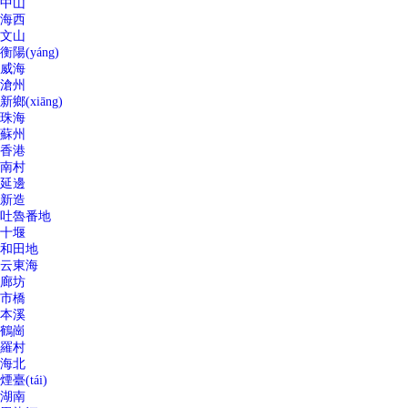
中山
海西
文山
衡陽(yáng)
威海
滄州
新鄉(xiāng)
珠海
蘇州
香港
南村
延邊
新造
吐魯番地
十堰
和田地
云東海
廊坊
市橋
本溪
鶴崗
羅村
海北
煙臺(tái)
湖南