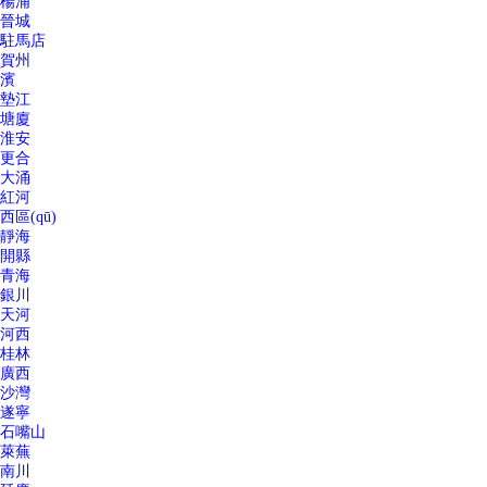
楊浦
晉城
駐馬店
賀州
濱
墊江
塘廈
淮安
更合
大涌
紅河
西區(qū)
靜海
開縣
青海
銀川
天河
河西
桂林
廣西
沙灣
遂寧
石嘴山
萊蕪
南川