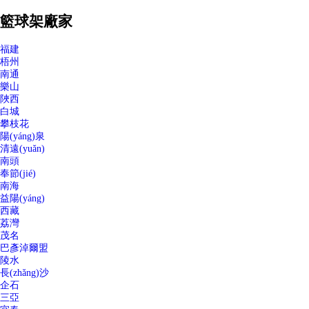
籃球架廠家
福建
梧州
南通
樂山
陜西
白城
攀枝花
陽(yáng)泉
清遠(yuǎn)
南頭
奉節(jié)
南海
益陽(yáng)
西藏
荔灣
茂名
巴彥淖爾盟
陵水
長(zhǎng)沙
企石
三亞