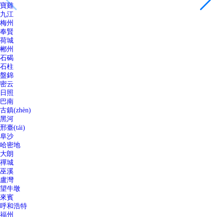
寶雞
九江
梅州
奉賢
荷城
郴州
石碣
石柱
盤錦
密云
日照
巴南
古鎮(zhèn)
黑河
邢臺(tái)
阜沙
哈密地
大朗
禪城
巫溪
盧灣
望牛墩
來賓
呼和浩特
福州