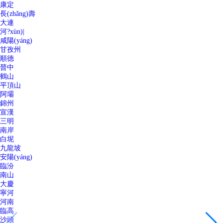
康定
長(zhǎng)壽
大連
河?xùn)|
咸陽(yáng)
甘孜州
順德
晉中
鶴山
平頂山
阿壩
錦州
宣漢
三明
南岸
白坭
九龍坡
安陽(yáng)
臨汾
南山
大慶
寧河
河南
臨高
沙頭