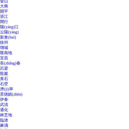
金山
大興
開平
浙江
閔行
陽(yáng)江
云陽(yáng)
新會(huì)
徐州
增城
隴南地
宜昌
長(zhǎng)春
呂梁
龍巖
黃石
石壁
濟(jì)寧
景德鎮(zhèn)
伊春
武清
通化
林芝地
臨滄
麻涌