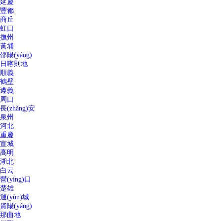
延慶
豐都
商丘
虹口
撫州
黃埔
邵陽(yáng)
日喀則地
順義
鶴壁
遵義
周口
長(zhǎng)安
泉州
河北
重慶
宣城
高明
湖北
白云
營(yíng)口
楚雄
運(yùn)城
資陽(yáng)
那曲地