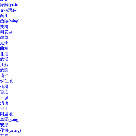
韶關(guān)
克拉瑪依
銅川
酉陽(yáng)
雙橋
興安盟
龍華
湖州
曲靖
北滘
武漢
江蘇
武隆
塘沽
銅仁地
仙桃
寶坻
玉溪
清溪
佛山
阿里地
阜陽(yáng)
安順
萍鄉(xiāng)
甘肅