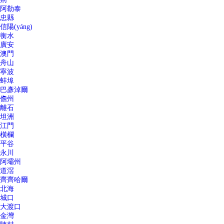
阿勒泰
忠縣
信陽(yáng)
衡水
廣安
澳門
舟山
寧波
蚌埠
巴彥淖爾
儋州
離石
坦洲
江門
橫欄
平谷
永川
阿壩州
道滘
齊齊哈爾
北海
城口
大渡口
金灣