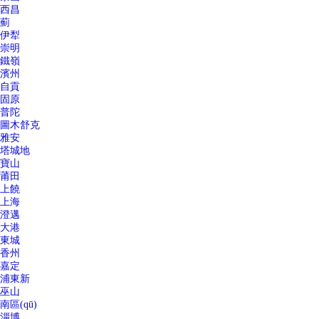
西昌
薊
伊犁
崇明
鐵嶺
濱州
自貢
固原
普陀
圖木舒克
雅安
塔城地
寶山
莆田
上饒
上海
澄邁
大港
東城
香州
嘉定
浦東新
巫山
南區(qū)
淄博