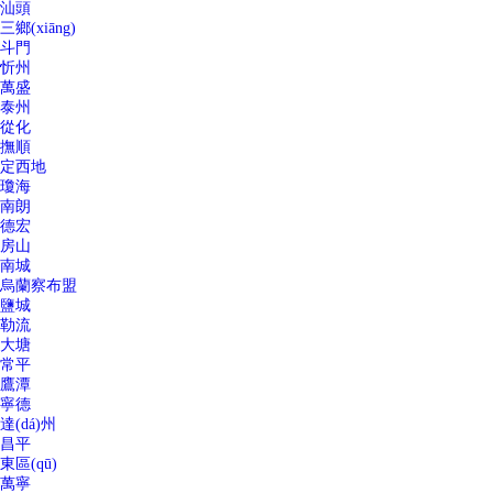
汕頭
三鄉(xiāng)
斗門
忻州
萬盛
泰州
從化
撫順
定西地
瓊海
南朗
德宏
房山
南城
烏蘭察布盟
鹽城
勒流
大塘
常平
鷹潭
寧德
達(dá)州
昌平
東區(qū)
萬寧