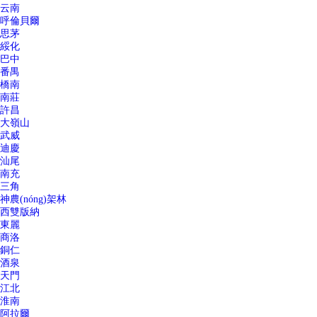
云南
呼倫貝爾
思茅
綏化
巴中
番禺
橋南
南莊
許昌
大嶺山
武威
迪慶
汕尾
南充
三角
神農(nóng)架林
西雙版納
東麗
商洛
銅仁
酒泉
天門
江北
淮南
阿拉爾