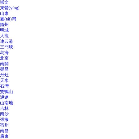
崇文
東營(yíng)
山東
臺(tái)灣
隨州
明城
大龍
連云港
三門峽
烏海
北京
南開
榮昌
丹灶
天水
石灣
雙鴨山
通遼
山南地
吉林
南沙
張掖
宿州
南昌
廣東