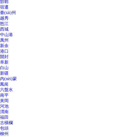
邯鄲
宿遷
臺(tái)州
越秀
怒江
西城
中山港
萬州
新余
港口
開封
阜新
白山
新疆
內(nèi)蒙
鳳崗
六盤水
南平
黃岡
河池
渭南
福田
古橫欄
包頭
柳州