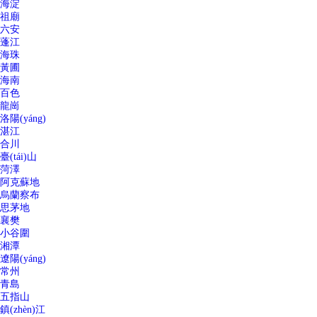
海淀
祖廟
六安
蓬江
海珠
黃圃
海南
百色
龍崗
洛陽(yáng)
湛江
合川
臺(tái)山
菏澤
阿克蘇地
烏蘭察布
思茅地
襄樊
小谷圍
湘潭
遼陽(yáng)
常州
青島
五指山
鎮(zhèn)江