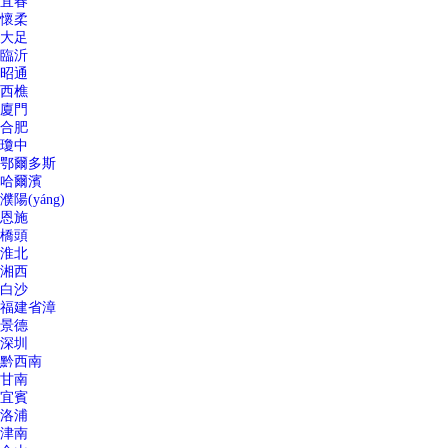
宜春
懷柔
大足
臨沂
昭通
西樵
廈門
合肥
瓊中
鄂爾多斯
哈爾濱
濮陽(yáng)
恩施
橋頭
淮北
湘西
白沙
福建省漳
景德
深圳
黔西南
甘南
宜賓
洛浦
津南