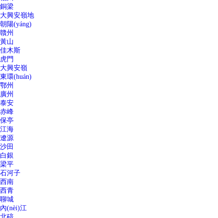
銅梁
大興安嶺地
朝陽(yáng)
贛州
黃山
佳木斯
虎門
大興安嶺
東環(huán)
鄂州
廣州
泰安
赤峰
保亭
江海
遼源
沙田
白銀
梁平
石河子
西南
西青
聊城
內(nèi)江
北碚