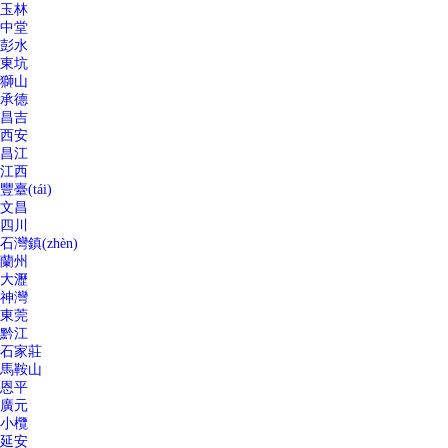
玉林
中堂
彭水
東坑
獅山
承德
昌吉
西安
昌江
江西
豐臺(tái)
文昌
四川
石灣鎮(zhèn)
蘭州
大瀝
神灣
東莞
黔江
石家莊
馬鞍山
恩平
廣元
小欖
延安