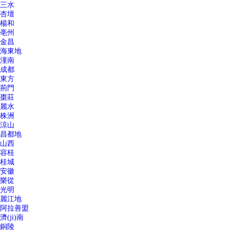
三水
杏壇
楊和
亳州
金昌
海東地
潼南
成都
東方
荊門
棗莊
麗水
株洲
涼山
昌都地
山西
容桂
桂城
安徽
樂從
光明
麗江地
阿拉善盟
濟(jì)南
銅陵