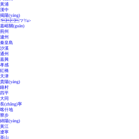
黃浦
漢中
揭陽(yáng)
?？?/a>
嘉峪關(guān)
荊州
瀘州
秦皇島
沙溪
通州
嘉興
孝感
紅橋
天津
貴陽(yáng)
鐘村
四平
大同
長(zhǎng)寧
喀什地
寮步
綿陽(yáng)
黃江
遼寧
茶山