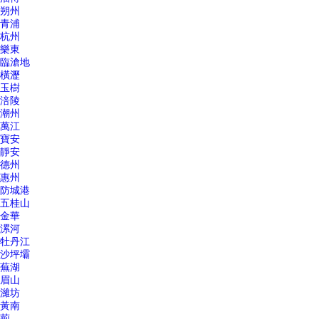
朔州
青浦
杭州
樂東
臨滄地
橫瀝
玉樹
涪陵
潮州
萬江
寶安
靜安
德州
惠州
防城港
五桂山
金華
漯河
牡丹江
沙坪壩
蕪湖
眉山
濰坊
黃南
荊