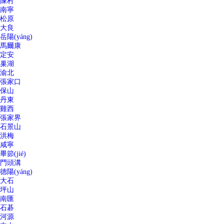
陳村
南寧
松原
大良
岳陽(yáng)
馬爾康
定安
巢湖
渝北
張家口
保山
丹東
雞西
張家界
石景山
洪梅
咸寧
畢節(jié)
門頭溝
德陽(yáng)
大石
坪山
南匯
石碁
河源