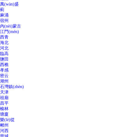
萬(wàn)盛
薊
麻涌
宿州
內(nèi)蒙古
江門(mén)
西青
海北
河北
臨高
鹽田
西樵
孝感
密云
潮州
石灣鎮(zhèn)
天津
祖廟
昌平
榆林
塘廈
樂(lè)從
郴州
河西
晉城