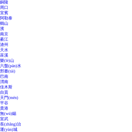
銅陵
周口
宜賓
阿勒泰
鶴山
濱
南京
綦江
滄州
天水
巫溪
樂(lè)山
六盤(pán)水
邢臺(tái)
巴南
渭南
佳木斯
自貢
天門(mén)
平谷
貴港
無(wú)錫
宣武
長(zhǎng)治
運(yùn)城