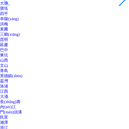
大塘
寶坻
四平
阜陽(yáng)
洪梅
黃圃
三鄉(xiāng)
昆明
延慶
巴中
東坑
山西
文山
青島
景德鎮(zhèn)
荔灣
洛浦
江西
大涌
長(zhǎng)壽
內(nèi)江
門(mén)頭溝
民眾
湘潭
浙江