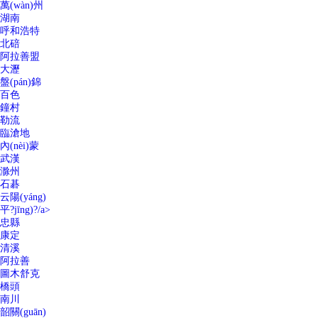
萬(wàn)州
湖南
呼和浩特
北碚
阿拉善盟
大瀝
盤(pán)錦
百色
鐘村
勒流
臨滄地
內(nèi)蒙
武漢
滁州
石碁
云陽(yáng)
平?jīng)?/a>
忠縣
康定
清溪
阿拉善
圖木舒克
橋頭
南川
韶關(guān)