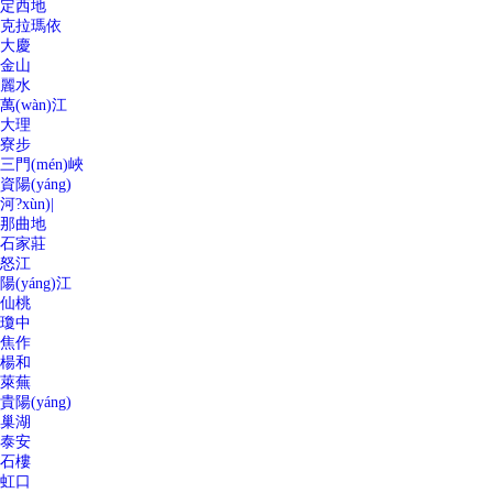
定西地
克拉瑪依
大慶
金山
麗水
萬(wàn)江
大理
寮步
三門(mén)峽
資陽(yáng)
河?xùn)|
那曲地
石家莊
怒江
陽(yáng)江
仙桃
瓊中
焦作
楊和
萊蕪
貴陽(yáng)
巢湖
泰安
石樓
虹口