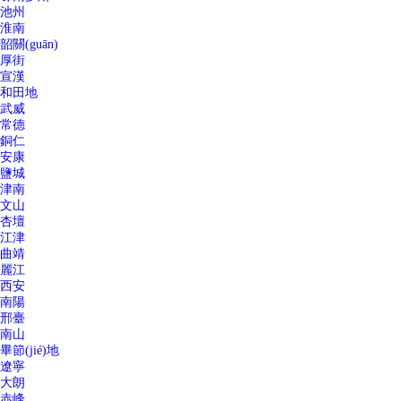
池州
淮南
韶關(guān)
厚街
宣漢
和田地
武威
常德
銅仁
安康
鹽城
津南
文山
杏壇
江津
曲靖
麗江
西安
南陽
邢臺
南山
畢節(jié)地
遼寧
大朗
赤峰