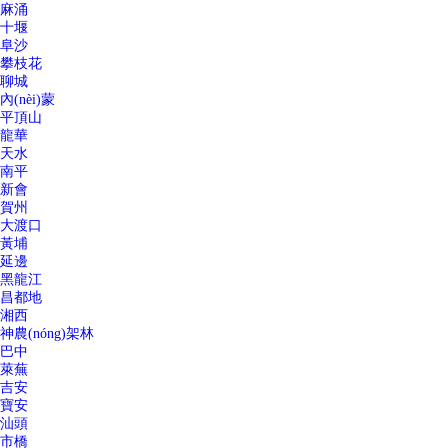
麻涌
十堰
阜沙
攀枝花
聊城
內(nèi)蒙
平頂山
龍華
天水
南平
新會
賀州
大渡口
黃埔
延邊
黑龍江
昌都地
湘西
神農(nóng)架林
巴中
萊蕪
吉安
寶安
汕頭
市橋