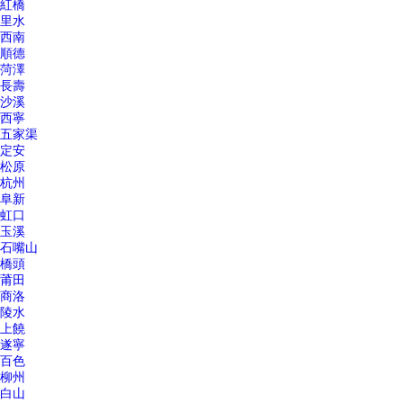
紅橋
里水
西南
順德
菏澤
長壽
沙溪
西寧
五家渠
定安
松原
杭州
阜新
虹口
玉溪
石嘴山
橋頭
莆田
商洛
陵水
上饒
遂寧
百色
柳州
白山