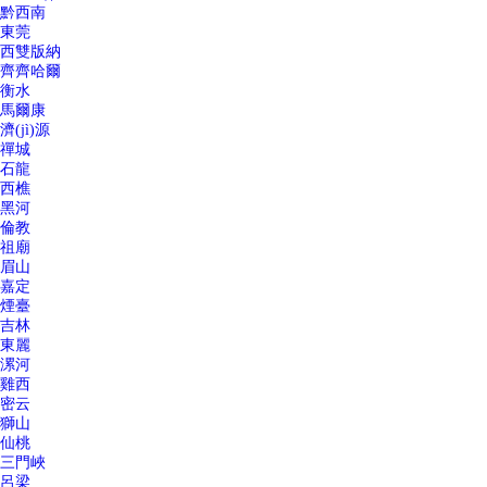
黔西南
東莞
西雙版納
齊齊哈爾
衡水
馬爾康
濟(jì)源
禪城
石龍
西樵
黑河
倫教
祖廟
眉山
嘉定
煙臺
吉林
東麗
漯河
雞西
密云
獅山
仙桃
三門峽
呂梁