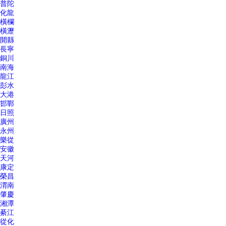
普陀
化龍
橫欄
橫瀝
開縣
長寧
銅川
南海
龍江
彭水
大港
邯鄲
日照
廣州
永州
樂從
安徽
天河
康定
榮昌
渭南
肇慶
湘潭
綦江
從化