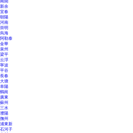
南開
新余
宜春
朝陽
河南
崇明
烏海
阿勒泰
金華
泉州
梁平
云浮
寧波
平谷
長春
大塘
阜陽
鶴崗
廣東
蘇州
三水
濮陽
撫州
浦東新
石河子