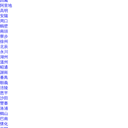
西藏
阿里地
高明
安陽
周口
鶴壁
南頭
寮步
徐州
北辰
永川
湖州
溫州
昭通
謝崗
番禺
順義
涪陵
恩平
沙田
豐臺
洛浦
鶴山
巴南
懷化