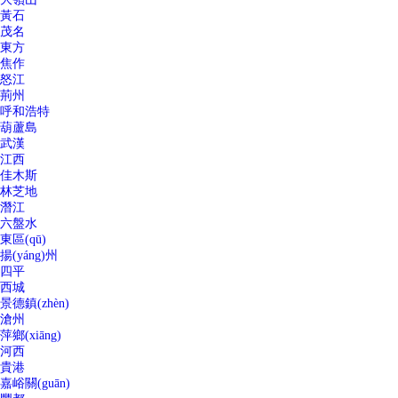
黃石
茂名
東方
焦作
怒江
荊州
呼和浩特
葫蘆島
武漢
江西
佳木斯
林芝地
潛江
六盤水
東區(qū)
揚(yáng)州
四平
西城
景德鎮(zhèn)
滄州
萍鄉(xiāng)
河西
貴港
嘉峪關(guān)