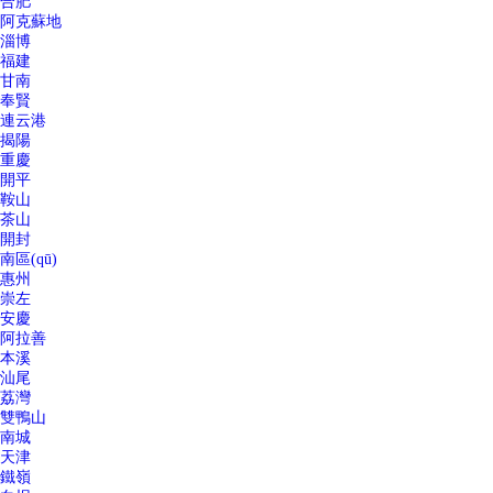
合肥
阿克蘇地
淄博
福建
甘南
奉賢
連云港
揭陽
重慶
開平
鞍山
茶山
開封
南區(qū)
惠州
崇左
安慶
阿拉善
本溪
汕尾
荔灣
雙鴨山
南城
天津
鐵嶺