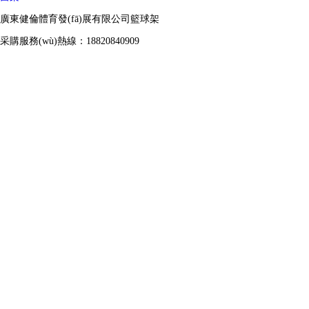
廣東健倫體育發(fā)展有限公司籃球架
采購服務(wù)熱線：18820840909