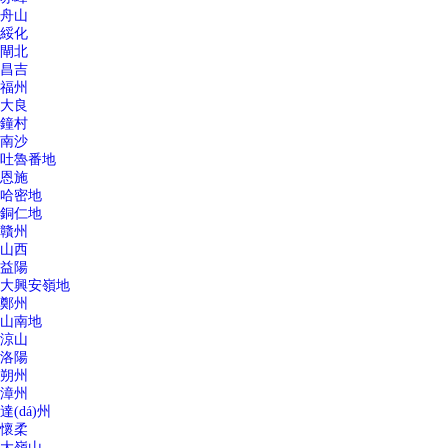
舟山
綏化
閘北
昌吉
福州
大良
鐘村
南沙
吐魯番地
恩施
哈密地
銅仁地
贛州
山西
益陽
大興安嶺地
鄭州
山南地
涼山
洛陽
朔州
漳州
達(dá)州
懷柔
大嶺山