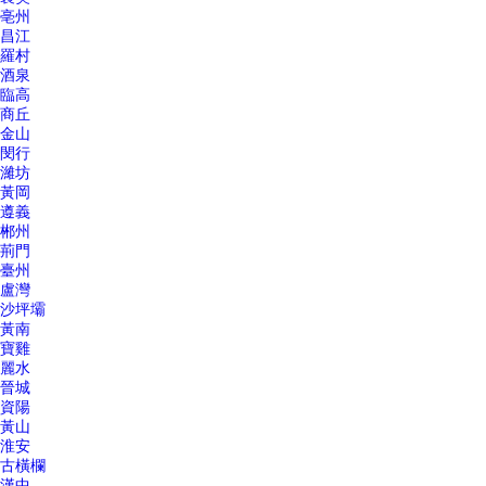
亳州
昌江
羅村
酒泉
臨高
商丘
金山
閔行
濰坊
黃岡
遵義
郴州
荊門
臺州
盧灣
沙坪壩
黃南
寶雞
麗水
晉城
資陽
黃山
淮安
古橫欄
漢中