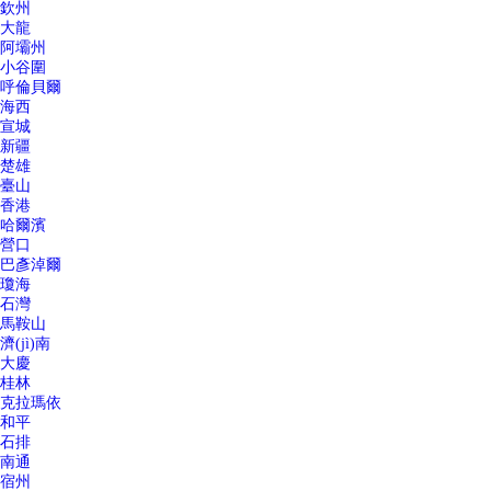
欽州
大龍
阿壩州
小谷圍
呼倫貝爾
海西
宣城
新疆
楚雄
臺山
香港
哈爾濱
營口
巴彥淖爾
瓊海
石灣
馬鞍山
濟(jì)南
大慶
桂林
克拉瑪依
和平
石排
南通
宿州