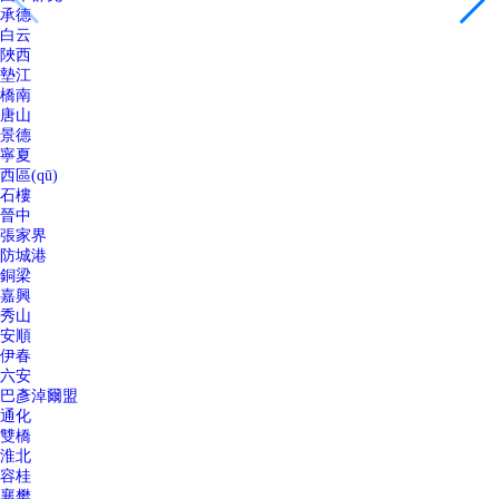
承德
白云
陜西
墊江
橋南
唐山
景德
寧夏
西區(qū)
石樓
晉中
張家界
防城港
銅梁
嘉興
秀山
安順
伊春
六安
巴彥淖爾盟
通化
雙橋
淮北
容桂
襄樊