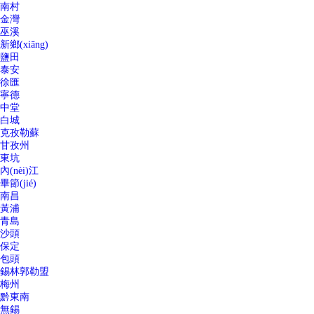
南村
金灣
巫溪
新鄉(xiāng)
鹽田
泰安
徐匯
寧德
中堂
白城
克孜勒蘇
甘孜州
東坑
內(nèi)江
畢節(jié)
南昌
黃浦
青島
沙頭
保定
包頭
錫林郭勒盟
梅州
黔東南
無錫