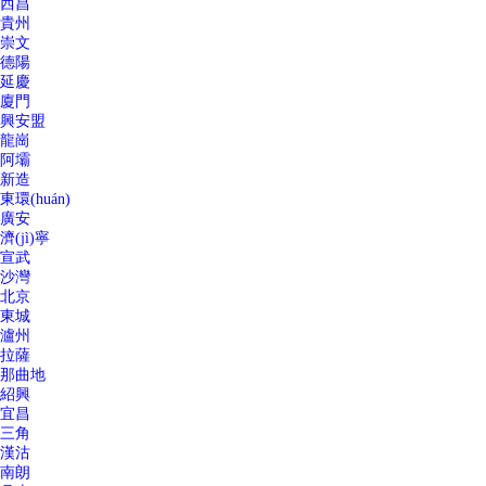
西昌
貴州
崇文
德陽
延慶
廈門
興安盟
龍崗
阿壩
新造
東環(huán)
廣安
濟(jì)寧
宣武
沙灣
北京
東城
瀘州
拉薩
那曲地
紹興
宜昌
三角
漢沽
南朗