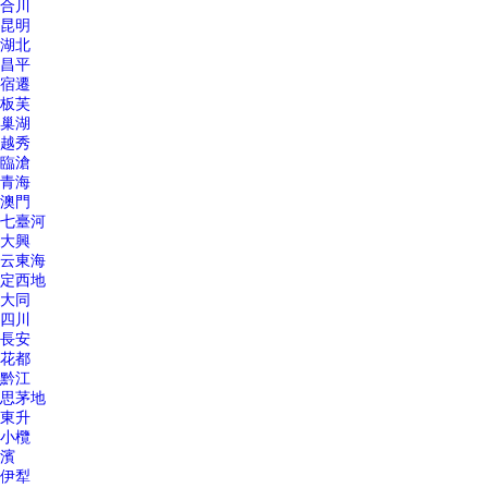
合川
昆明
湖北
昌平
宿遷
板芙
巢湖
越秀
臨滄
青海
澳門
七臺河
大興
云東海
定西地
大同
四川
長安
花都
黔江
思茅地
東升
小欖
濱
伊犁