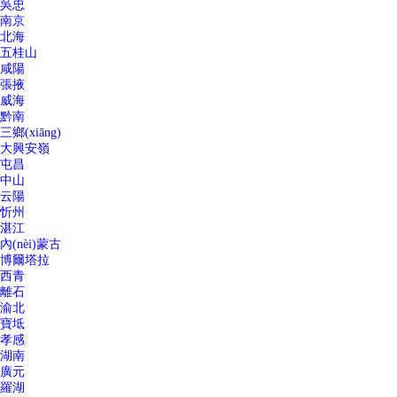
吳忠
南京
北海
五桂山
咸陽
張掖
威海
黔南
三鄉(xiāng)
大興安嶺
屯昌
中山
云陽
忻州
湛江
內(nèi)蒙古
博爾塔拉
西青
離石
渝北
寶坻
孝感
湖南
廣元
羅湖