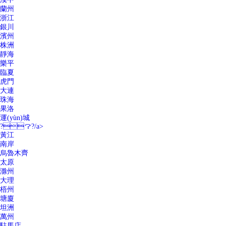
蘭州
浙江
銀川
濱州
株洲
靜海
樂平
臨夏
虎門
大連
珠海
果洛
運(yùn)城
?？?/a>
黃江
南岸
烏魯木齊
太原
滁州
大理
梧州
塘廈
坦洲
萬州
駐馬店