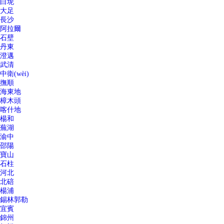
白坭
大足
長沙
阿拉爾
石壁
丹東
澄邁
武清
中衛(wèi)
撫順
海東地
樟木頭
喀什地
楊和
蕪湖
渝中
邵陽
寶山
石柱
河北
北碚
楊浦
錫林郭勒
宜賓
錦州