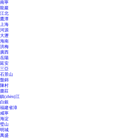
南寧
龍巖
江北
鷹潭
上海
河源
大瀝
海南
洪梅
廣西
岳陽
延安
三亞
石景山
盤錦
陳村
棗莊
鎮(zhèn)江
白銀
福建省漳
咸寧
海淀
璧山
明城
萬盛