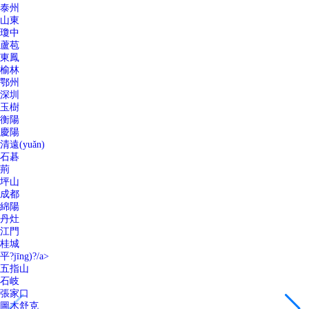
泰州
山東
瓊中
蘆苞
東鳳
榆林
鄂州
深圳
玉樹
衡陽
慶陽
清遠(yuǎn)
石碁
荊
坪山
成都
綿陽
丹灶
江門
桂城
平?jīng)?/a>
五指山
石岐
張家口
圖木舒克