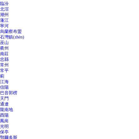
臨汾
北滘
潮州
蓬江
寧河
烏蘭察布盟
石灣鎮(zhèn)
巫山
衢州
南莊
忠縣
常州
常平
薊
江海
信陽
巴音郭楞
天門
通遼
隴南地
酉陽
鳳崗
光明
保亭
鄂爾多斯