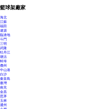
籃球架廠家
海北
江蘇
福田
遼源
臨滄地
斗門
三明
武隆
牡丹江
塘沽
蚌埠
儋州
中山港
白沙
秦皇島
臺灣
南充
金昌
思茅
玉林
通州