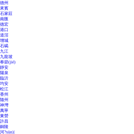
德州
來賓
石家莊
南匯
德宏
港口
道滘
增城
石碣
九江
九龍坡
奉節(jié)
靜安
陽泉
臨沂
均安
松江
香州
隨州
神灣
萬寧
東營
許昌
銅陵
河?xùn)|