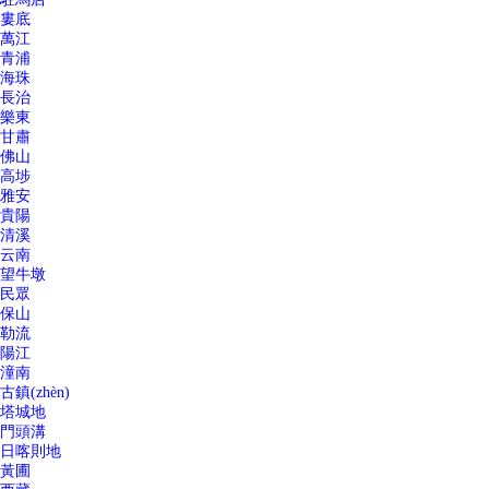
婁底
萬江
青浦
海珠
長治
樂東
甘肅
佛山
高埗
雅安
貴陽
清溪
云南
望牛墩
民眾
保山
勒流
陽江
潼南
古鎮(zhèn)
塔城地
門頭溝
日喀則地
黃圃