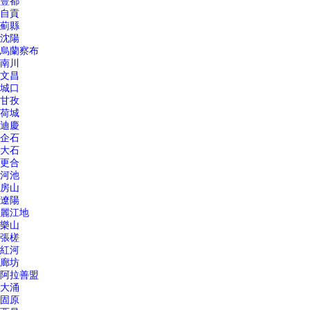
豐都
自貢
薊縣
沈陽
烏蘭察布
南川
文昌
城口
甘孜
荷城
迪慶
企石
大石
更合
河池
房山
遼陽
麗江地
樂山
張槎
紅河
廊坊
阿拉善盟
大涌
固原