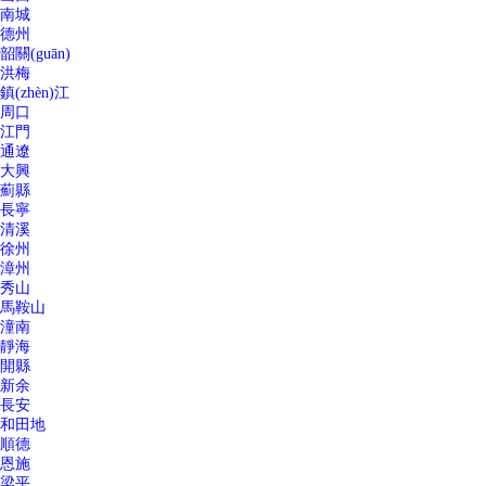
南城
德州
韶關(guān)
洪梅
鎮(zhèn)江
周口
江門
通遼
大興
薊縣
長寧
清溪
徐州
漳州
秀山
馬鞍山
潼南
靜海
開縣
新余
長安
和田地
順德
恩施
梁平