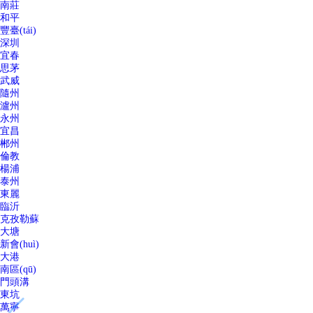
南莊
和平
豐臺(tái)
深圳
宜春
思茅
武威
隨州
瀘州
永州
宜昌
郴州
倫教
楊浦
泰州
東麗
臨沂
克孜勒蘇
大塘
新會(huì)
大港
南區(qū)
門頭溝
東坑
萬寧