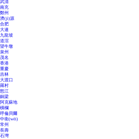
武清
南充
鄭州
濟(jì)源
合肥
大連
九龍坡
道滘
望牛墩
泉州
茂名
香港
重慶
吉林
大渡口
羅村
怒江
銅梁
阿克蘇地
橫欄
呼倫貝爾
中衛(wèi)
常州
長壽
石灣