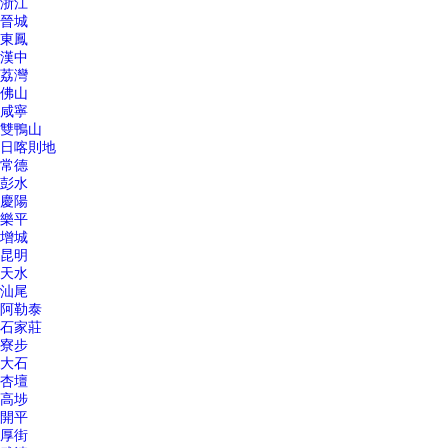
浙江
晉城
東鳳
漢中
荔灣
佛山
咸寧
雙鴨山
日喀則地
常德
彭水
慶陽
樂平
增城
昆明
天水
汕尾
阿勒泰
石家莊
寮步
大石
杏壇
高埗
開平
厚街