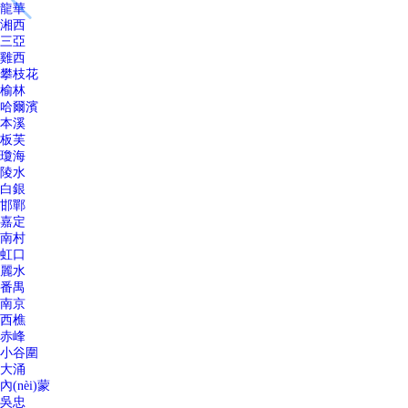
龍華
湘西
三亞
雞西
攀枝花
榆林
哈爾濱
本溪
板芙
瓊海
陵水
白銀
邯鄲
嘉定
南村
虹口
麗水
番禺
南京
西樵
赤峰
小谷圍
大涌
內(nèi)蒙
吳忠