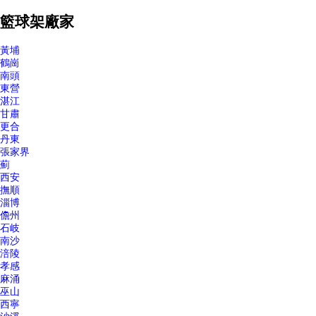
籃球架廠家
黃埔
鶴崗
南頭
東營
湛江
甘肅
更合
丹東
張家界
薊
西安
撫順
淄博
儋州
石岐
南沙
涪陵
孝感
麻涌
巫山
西寧