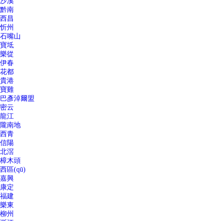
沙溪
黔南
西昌
忻州
石嘴山
寶坻
樂從
伊春
花都
貴港
寶雞
巴彥淖爾盟
密云
龍江
隴南地
西青
信陽
北滘
樟木頭
西區(qū)
嘉興
康定
福建
樂東
柳州