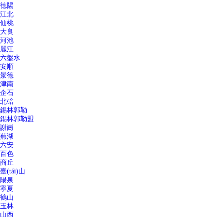
德陽
江北
仙桃
大良
河池
麗江
六盤水
安順
景德
津南
企石
北碚
錫林郭勒
錫林郭勒盟
謝崗
蕪湖
六安
百色
商丘
臺(tái)山
陽泉
寧夏
鶴山
玉林
山西