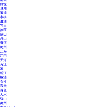
白坭
巢湖
黃浦
市橋
洛浦
宜昌
徐匯
佛山
舟山
道滘
梅州
江海
江門
天河
黃江
濱
黔江
楊浦
石柱
襄樊
百色
天水
寶山
萬州