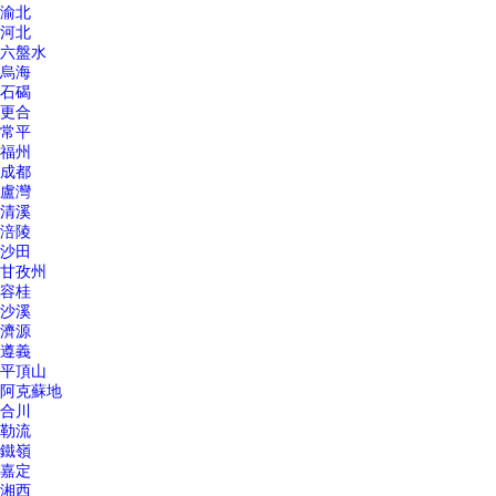
渝北
河北
六盤水
烏海
石碣
更合
常平
福州
成都
盧灣
清溪
涪陵
沙田
甘孜州
容桂
沙溪
濟源
遵義
平頂山
阿克蘇地
合川
勒流
鐵嶺
嘉定
湘西