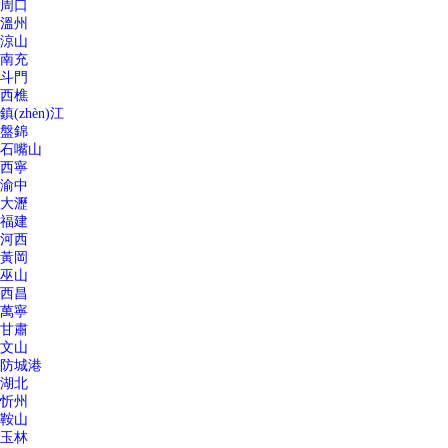
周口
溫州
涼山
南充
斗門
西樵
鎮(zhèn)江
盤錦
石嘴山
西寧
渝中
大瀝
福建
河西
黃岡
巫山
西昌
萬寧
甘肅
文山
防城港
湖北
忻州
鞍山
玉林