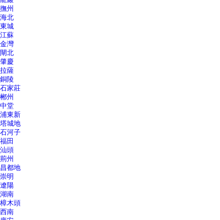
撫州
海北
東城
江蘇
金灣
閘北
肇慶
拉薩
銅陵
石家莊
郴州
中堂
浦東新
塔城地
石河子
福田
汕頭
荊州
昌都地
崇明
遼陽
湖南
樟木頭
西南