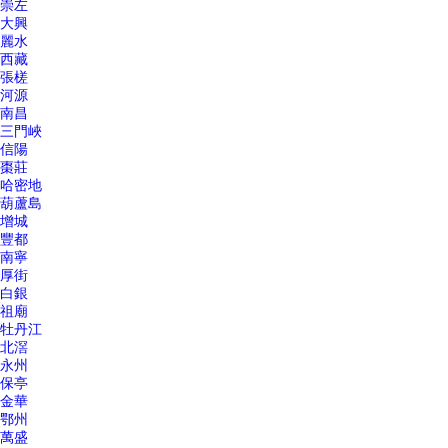
崇左
大興
麗水
西藏
張槎
河源
南昌
三門峽
信陽
棗莊
哈密地
葫蘆島
增城
豐都
南寧
厚街
白銀
祖廟
牡丹江
北滘
永州
保亭
金華
鄂州
萬盛