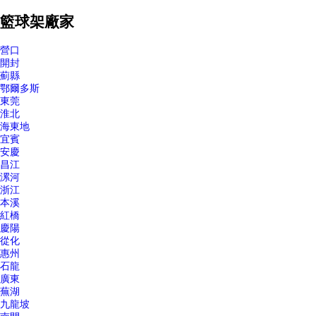
籃球架廠家
營口
開封
薊縣
鄂爾多斯
東莞
淮北
海東地
宜賓
安慶
昌江
漯河
浙江
本溪
紅橋
慶陽
從化
惠州
石龍
廣東
蕪湖
九龍坡