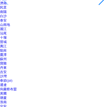
濟南
民眾
南陽
白沙
泰安
山南地
麗江
汕尾
十堰
晉城
萬江
龍崗
鷹潭
蘇州
寶雞
丹東
吉安
沙灣
奉節(jié)
通遼
烏蘭察布盟
黃圃
塘廈
淮南
定安