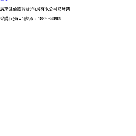
廣東健倫體育發(fā)展有限公司籃球架
采購服務(wù)熱線：18820840909