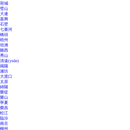
荷城
璧山
大連
嘉興
石壁
七臺河
橋頭
梧州
坦洲
雞西
秀山
清遠(yuǎn)
揭陽
濰坊
大渡口
太原
綿陽
樂從
樂山
寧夏
榮昌
松江
臨汾
南京
柳州