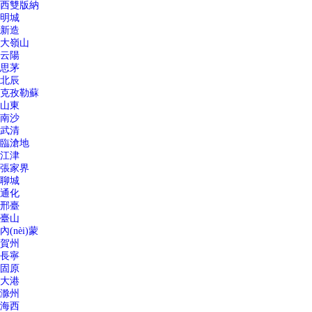
西雙版納
明城
新造
大嶺山
云陽
思茅
北辰
克孜勒蘇
山東
南沙
武清
臨滄地
江津
張家界
聊城
通化
邢臺
臺山
內(nèi)蒙
賀州
長寧
固原
大港
滁州
海西