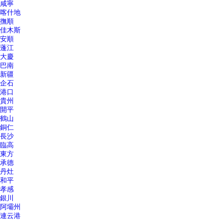
咸寧
喀什地
撫順
佳木斯
安順
蓬江
大慶
巴南
新疆
企石
港口
貴州
開平
鶴山
銅仁
長沙
臨高
東方
承德
丹灶
和平
孝感
銀川
阿壩州
連云港