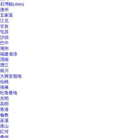
石灣鎮(zhèn)
滄州
五家渠
江北
甘孜
屯昌
沙頭
巴中
潮州
福建省漳
渭南
潛江
南川
大興安嶺地
仙桃
張掖
吐魯番地
光明
高明
香港
倫教
巫溪
唐山
紅河
儋州