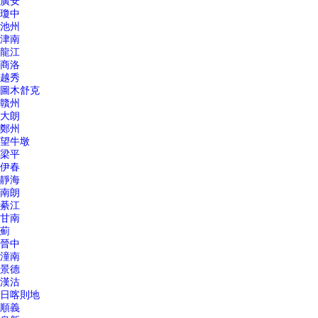
廣安
瓊中
池州
津南
龍江
商洛
越秀
圖木舒克
贛州
大朗
鄭州
望牛墩
梁平
伊春
靜海
南朗
綦江
甘南
薊
晉中
潼南
景德
漢沽
日喀則地
順義