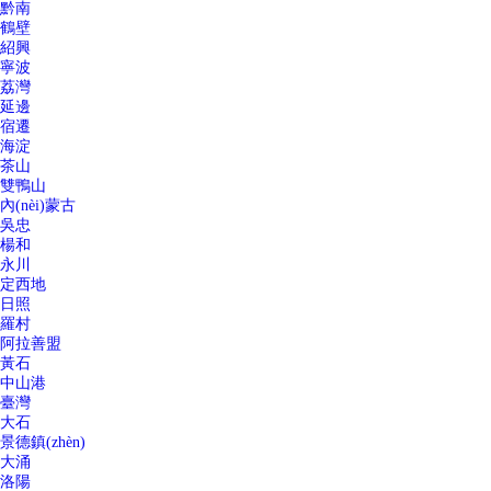
黔南
鶴壁
紹興
寧波
荔灣
延邊
宿遷
海淀
茶山
雙鴨山
內(nèi)蒙古
吳忠
楊和
永川
定西地
日照
羅村
阿拉善盟
黃石
中山港
臺灣
大石
景德鎮(zhèn)
大涌
洛陽