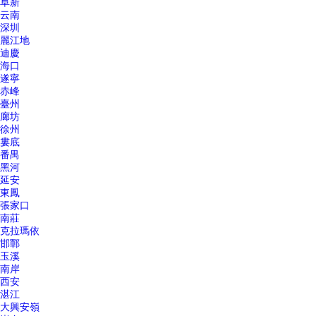
阜新
云南
深圳
麗江地
迪慶
海口
遂寧
赤峰
臺州
廊坊
徐州
婁底
番禺
黑河
延安
東鳳
張家口
南莊
克拉瑪依
邯鄲
玉溪
南岸
西安
湛江
大興安嶺