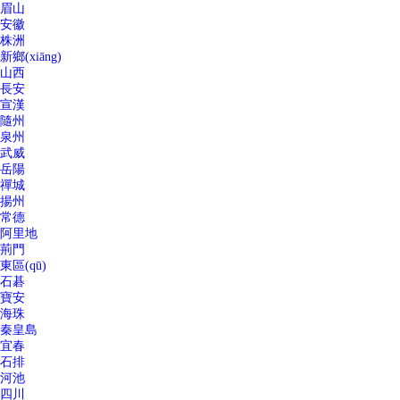
眉山
安徽
株洲
新鄉(xiāng)
山西
長安
宣漢
隨州
泉州
武威
岳陽
禪城
揚州
常德
阿里地
荊門
東區(qū)
石碁
寶安
海珠
秦皇島
宜春
石排
河池
四川