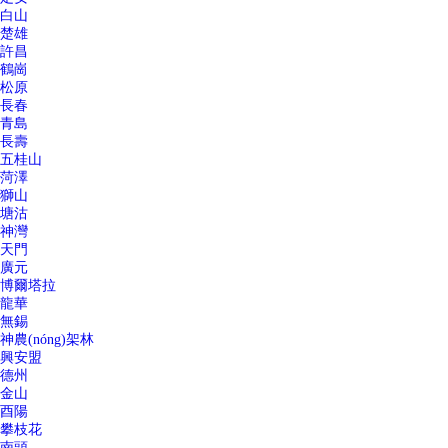
白山
楚雄
許昌
鶴崗
松原
長春
青島
長壽
五桂山
菏澤
獅山
塘沽
神灣
天門
廣元
博爾塔拉
龍華
無錫
神農(nóng)架林
興安盟
德州
金山
酉陽
攀枝花
南頭