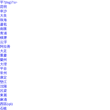
平?jīng)?/a>
昆明
阜沙
大良
珠海
蘆苞
南匯
青浦
橫瀝
云浮
阿拉善
大足
重慶
蘭州
大理
平谷
常州
康定
墊江
沈陽
呂梁
東麗
麻涌
西區(qū)
石岐