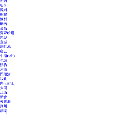
謝崗
板芙
鳳崗
衡陽
陳村
離石
金昌
齊齊哈爾
忠縣
宣城
銅仁地
密云
中衛(wèi)
包頭
洪梅
河南
門頭溝
綏化
內(nèi)江
大同
江西
新會
云東海
湖州
銅梁