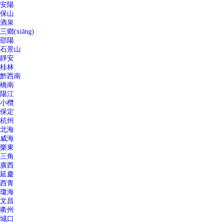
安陽
保山
酒泉
三鄉(xiāng)
邵陽
石景山
靜安
桂林
黔西南
橋南
陽江
小欖
保定
杭州
北海
威海
樂東
三角
廣西
延慶
西青
瓊海
文昌
衢州
城口