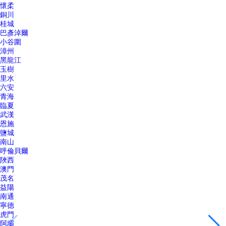
懷柔
銅川
桂城
巴彥淖爾
小谷圍
漳州
黑龍江
玉樹
里水
六安
青海
臨夏
武漢
恩施
鹽城
南山
呼倫貝爾
陜西
澳門
茂名
益陽
南通
寧德
虎門
阿壩