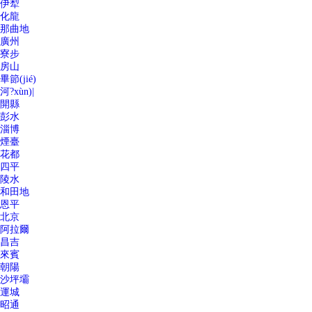
伊犁
化龍
那曲地
廣州
寮步
房山
畢節(jié)
河?xùn)|
開縣
彭水
淄博
煙臺
花都
四平
陵水
和田地
恩平
北京
阿拉爾
昌吉
來賓
朝陽
沙坪壩
運城
昭通