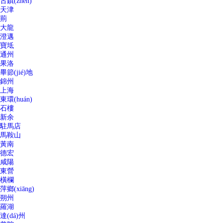
古鎮(zhèn)
天津
荊
大龍
澄邁
寶坻
通州
果洛
畢節(jié)地
錦州
上海
東環(huán)
石樓
新余
駐馬店
馬鞍山
黃南
德宏
咸陽
東營
橫欄
萍鄉(xiāng)
朔州
羅湖
達(dá)州