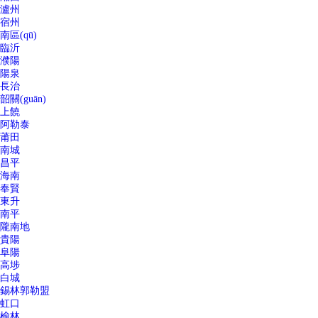
瀘州
宿州
南區(qū)
臨沂
濮陽
陽泉
長治
韶關(guān)
上饒
阿勒泰
莆田
南城
昌平
海南
奉賢
東升
南平
隴南地
貴陽
阜陽
高埗
白城
錫林郭勒盟
虹口
榆林