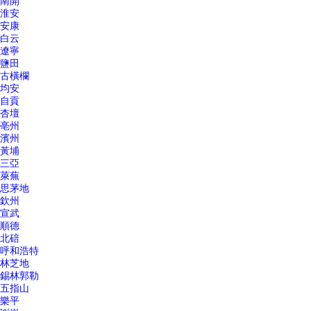
南開
淮安
安康
白云
遼寧
鹽田
古橫欄
均安
自貢
杏壇
亳州
濱州
黃埔
三亞
萊蕪
思茅地
欽州
宣武
順德
北碚
呼和浩特
林芝地
錫林郭勒
五指山
樂平