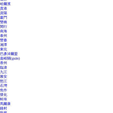
哈爾濱
貴港
資陽
廈門
雙橋
閔行
南海
泰州
豐臺
湘潭
東坑
巴彥淖爾盟
嘉峪關(guān)
香州
臨滄
九江
雅安
怒江
石灣
焦作
懷化
蚌埠
馬爾康
鐘村
龍巖