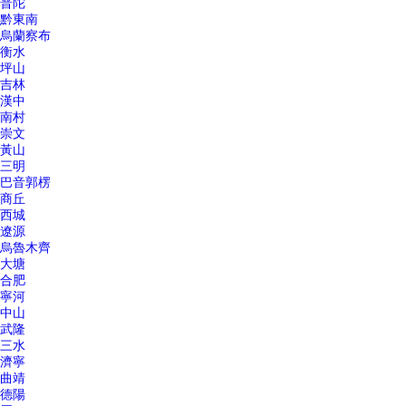
普陀
黔東南
烏蘭察布
衡水
坪山
吉林
漢中
南村
崇文
黃山
三明
巴音郭楞
商丘
西城
遼源
烏魯木齊
大塘
合肥
寧河
中山
武隆
三水
濟寧
曲靖
德陽