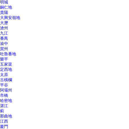
明城
銅仁地
貴陽
大興安嶺地
大瀝
滄州
九江
番禺
渝中
賀州
吐魯番地
樂平
五家渠
定西地
太原
古橫欄
平谷
阿壩州
市橋
哈密地
湛江
薊
那曲地
江西
廈門