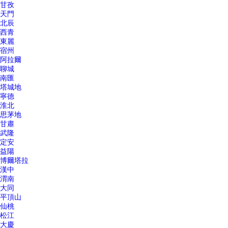
甘孜
天門
北辰
西青
東麗
宿州
阿拉爾
聊城
南匯
塔城地
寧德
淮北
思茅地
甘肅
武隆
定安
益陽
博爾塔拉
漢中
渭南
大同
平頂山
仙桃
松江
大慶