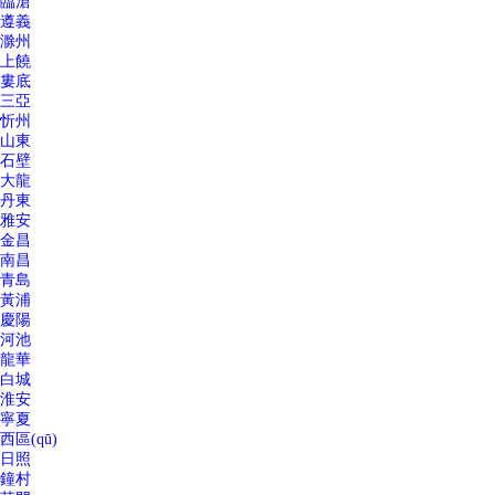
臨滄
遵義
滁州
上饒
婁底
三亞
忻州
山東
石壁
大龍
丹東
雅安
金昌
南昌
青島
黃浦
慶陽
河池
龍華
白城
淮安
寧夏
西區(qū)
日照
鐘村