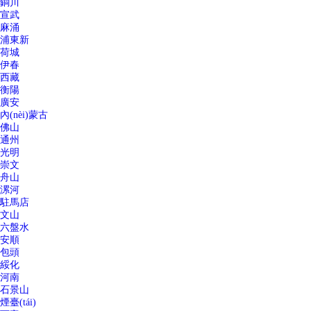
銅川
宣武
麻涌
浦東新
荷城
伊春
西藏
衡陽
廣安
內(nèi)蒙古
佛山
通州
光明
崇文
舟山
漯河
駐馬店
文山
六盤水
安順
包頭
綏化
河南
石景山
煙臺(tái)