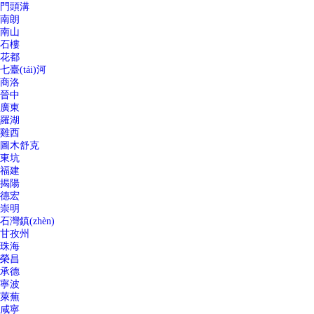
門頭溝
南朗
南山
石樓
花都
七臺(tái)河
商洛
晉中
廣東
羅湖
雞西
圖木舒克
東坑
福建
揭陽
德宏
崇明
石灣鎮(zhèn)
甘孜州
珠海
榮昌
承德
寧波
萊蕪
咸寧