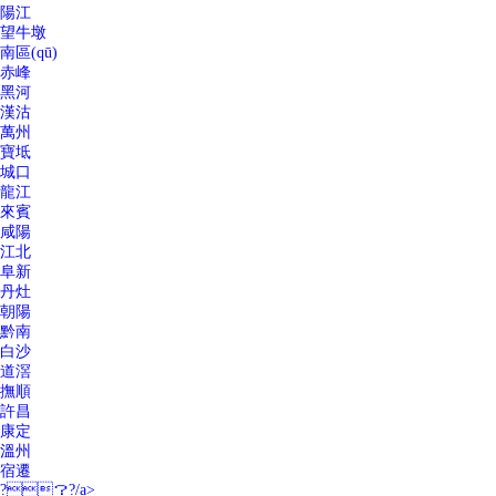
陽江
望牛墩
南區(qū)
赤峰
黑河
漢沽
萬州
寶坻
城口
龍江
來賓
咸陽
江北
阜新
丹灶
朝陽
黔南
白沙
道滘
撫順
許昌
康定
溫州
宿遷
?？?/a>