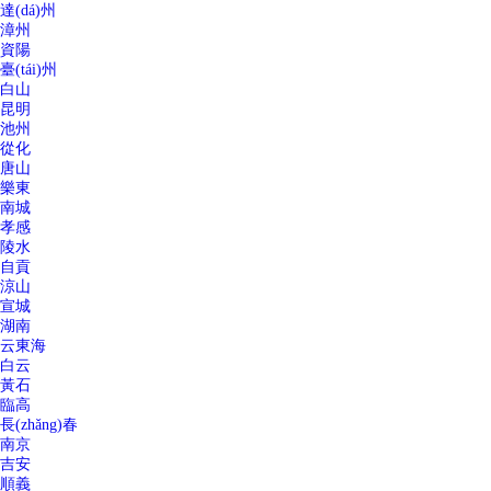
達(dá)州
漳州
資陽
臺(tái)州
白山
昆明
池州
從化
唐山
樂東
南城
孝感
陵水
自貢
涼山
宣城
湖南
云東海
白云
黃石
臨高
長(zhǎng)春
南京
吉安
順義