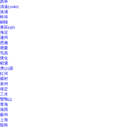
西寧
清遠(yuǎn)
洛浦
蚌埠
銅陵
東區(qū)
海淀
瀘州
恩施
塘廈
屯昌
懷化
昭通
濟(jì)源
紅河
羅村
泉州
保定
三水
雙鴨山
青海
海西
蘇州
上海
龍崗