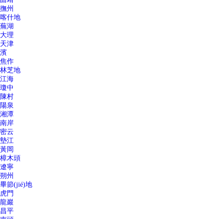
撫州
喀什地
蕪湖
大理
天津
濱
焦作
林芝地
江海
瓊中
陳村
陽泉
湘潭
南岸
密云
墊江
黃岡
樟木頭
遼寧
朔州
畢節(jié)地
虎門
龍巖
昌平