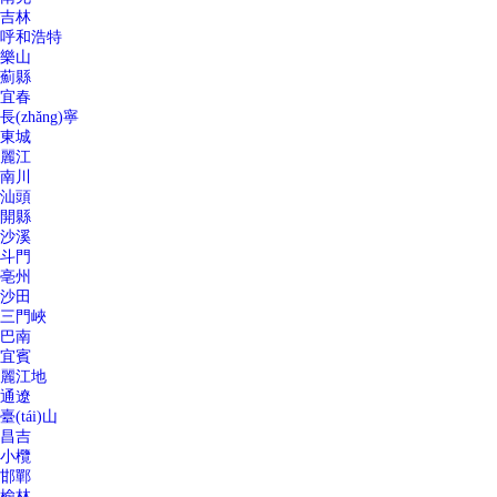
吉林
呼和浩特
樂山
薊縣
宜春
長(zhǎng)寧
東城
麗江
南川
汕頭
開縣
沙溪
斗門
亳州
沙田
三門峽
巴南
宜賓
麗江地
通遼
臺(tái)山
昌吉
小欖
邯鄲
榆林