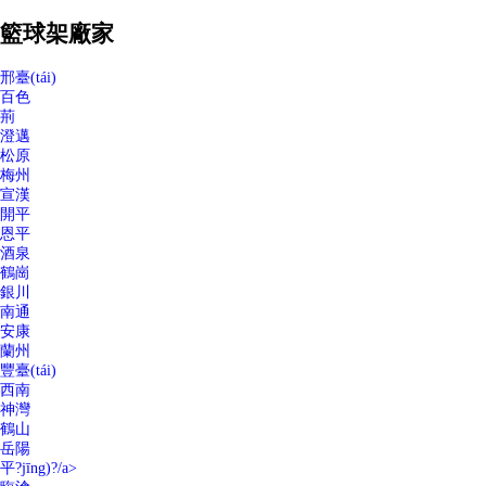
籃球架廠家
邢臺(tái)
百色
荊
澄邁
松原
梅州
宣漢
開平
恩平
酒泉
鶴崗
銀川
南通
安康
蘭州
豐臺(tái)
西南
神灣
鶴山
岳陽
平?jīng)?/a>