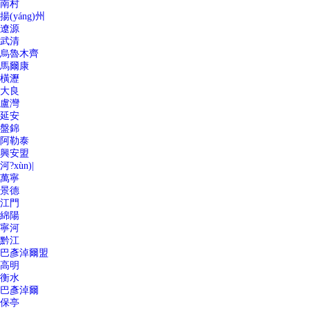
南村
揚(yáng)州
遼源
武清
烏魯木齊
馬爾康
橫瀝
大良
盧灣
延安
盤錦
阿勒泰
興安盟
河?xùn)|
萬寧
景德
江門
綿陽
寧河
黔江
巴彥淖爾盟
高明
衡水
巴彥淖爾
保亭