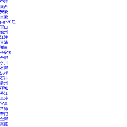
杏壇
廣西
安慶
重慶
內(nèi)江
寶山
儋州
江津
青浦
謝崗
張家界
合肥
永川
石灣
洪梅
石排
衢州
禪城
綦江
阜沙
宜昌
常德
普陀
金灣
棗莊