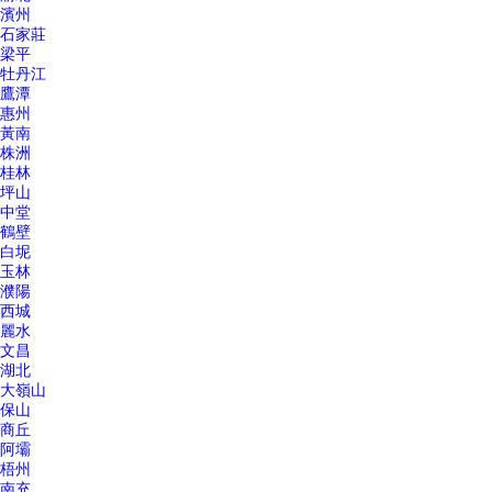
濱州
石家莊
梁平
牡丹江
鷹潭
惠州
黃南
株洲
桂林
坪山
中堂
鶴壁
白坭
玉林
濮陽
西城
麗水
文昌
湖北
大嶺山
保山
商丘
阿壩
梧州
南充