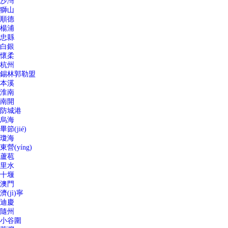
沙灣
獅山
順德
楊浦
忠縣
白銀
懷柔
杭州
錫林郭勒盟
本溪
淮南
南開
防城港
烏海
畢節(jié)
瓊海
東營(yíng)
蘆苞
里水
十堰
澳門
濟(jì)寧
迪慶
隨州
小谷圍