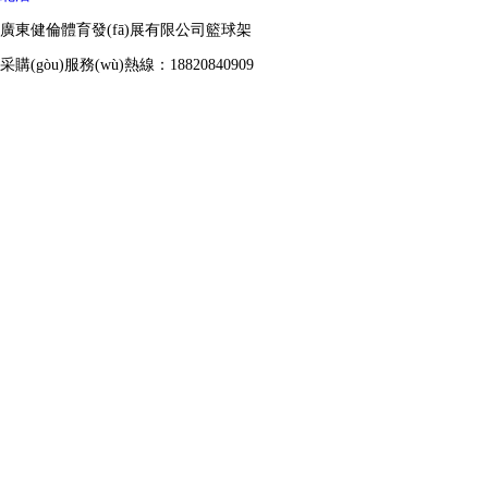
廣東健倫體育發(fā)展有限公司籃球架
采購(gòu)服務(wù)熱線：18820840909