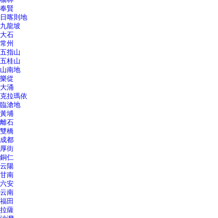
奉賢
日喀則地
九龍坡
大石
常州
五指山
五桂山
山南地
樂從
大涌
克拉瑪依
臨滄地
黃埔
離石
雙橋
成都
厚街
銅仁
云陽
甘南
六安
云南
福田
拉薩