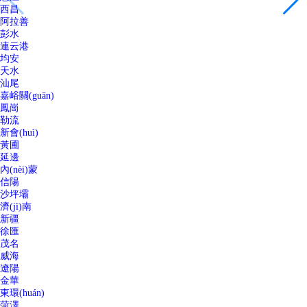
西昌
阿拉善
彭水
連云港
均安
天水
汕尾
嘉峪關(guān)
鳳崗
勒流
新會(huì)
黃圃
延邊
內(nèi)蒙
信陽
沙坪壩
濟(jì)南
新疆
徐匯
茂名
威海
遼陽
金華
東環(huán)
菏澤