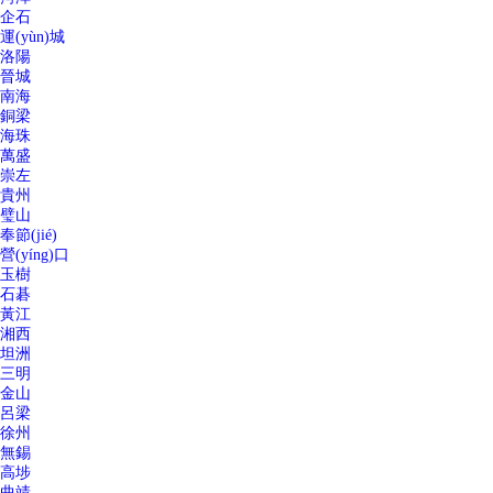
企石
運(yùn)城
洛陽
晉城
南海
銅梁
海珠
萬盛
崇左
貴州
璧山
奉節(jié)
營(yíng)口
玉樹
石碁
黃江
湘西
坦洲
三明
金山
呂梁
徐州
無錫
高埗
曲靖