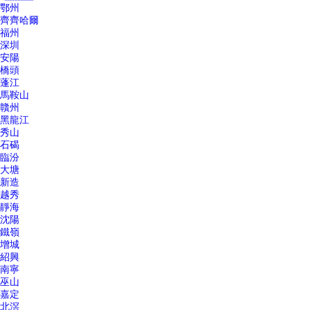
鄂州
齊齊哈爾
福州
深圳
安陽
橋頭
蓬江
馬鞍山
贛州
黑龍江
秀山
石碣
臨汾
大塘
新造
越秀
靜海
沈陽
鐵嶺
增城
紹興
南寧
巫山
嘉定
北滘