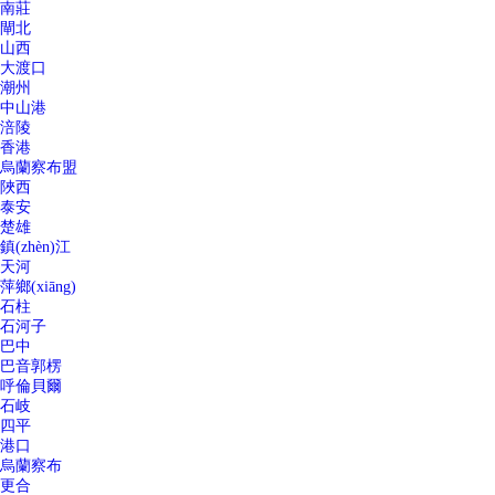
南莊
閘北
山西
大渡口
潮州
中山港
涪陵
香港
烏蘭察布盟
陜西
泰安
楚雄
鎮(zhèn)江
天河
萍鄉(xiāng)
石柱
石河子
巴中
巴音郭楞
呼倫貝爾
石岐
四平
港口
烏蘭察布
更合