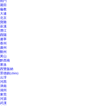
荊門
莆田
倫教
大連
北京
寶雞
巫溪
潛江
酉陽
遂寧
香州
廣州
鄭州
黃山
黔西南
果洛
西雙版納
景德鎮(zhèn)
云浮
河西
津南
湖州
東莞
河源
武漢