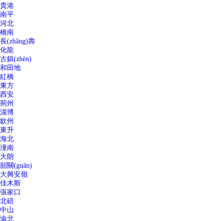
貴港
南平
河北
橋南
長(zhǎng)壽
化龍
古鎮(zhèn)
和田地
紅橋
東方
西安
荊州
淄博
欽州
東升
海北
潼南
大朗
韶關(guān)
大興安嶺
佳木斯
張家口
北碚
中山
渝北