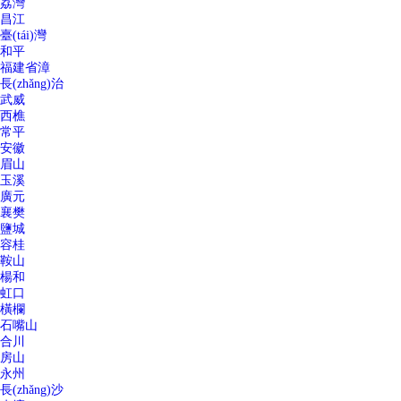
荔灣
昌江
臺(tái)灣
和平
福建省漳
長(zhǎng)治
武威
西樵
常平
安徽
眉山
玉溪
廣元
襄樊
鹽城
容桂
鞍山
楊和
虹口
橫欄
石嘴山
合川
房山
永州
長(zhǎng)沙