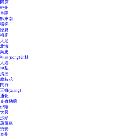
固原
郴州
阜陽
黔東南
張槎
臨夏
祖廟
大足
北海
吳忠
神農(nóng)架林
大港
伊犁
清溪
攀枝花
閔行
三鄉(xiāng)
通化
克孜勒蘇
邵陽
大興
沙頭
葫蘆島
寶安
泰州