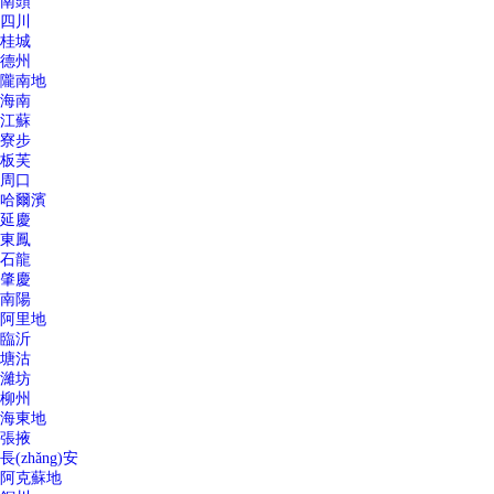
南頭
四川
桂城
德州
隴南地
海南
江蘇
寮步
板芙
周口
哈爾濱
延慶
東鳳
石龍
肇慶
南陽
阿里地
臨沂
塘沽
濰坊
柳州
海東地
張掖
長(zhǎng)安
阿克蘇地