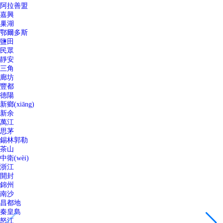
阿拉善盟
嘉興
巢湖
鄂爾多斯
鹽田
民眾
靜安
三角
廊坊
豐都
德陽
新鄉(xiāng)
新余
萬江
思茅
錫林郭勒
茶山
中衛(wèi)
浙江
開封
錦州
南沙
昌都地
秦皇島
怒江