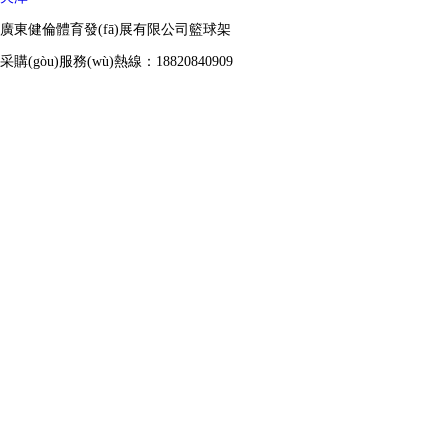
廣東健倫體育發(fā)展有限公司籃球架
采購(gòu)服務(wù)熱線：18820840909