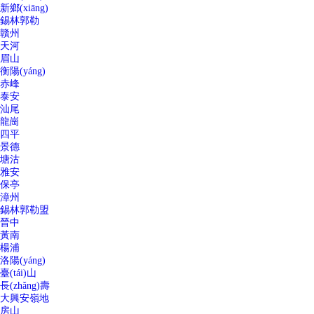
新鄉(xiāng)
錫林郭勒
贛州
天河
眉山
衡陽(yáng)
赤峰
泰安
汕尾
龍崗
四平
景德
塘沽
雅安
保亭
漳州
錫林郭勒盟
晉中
黃南
楊浦
洛陽(yáng)
臺(tái)山
長(zhǎng)壽
大興安嶺地
房山