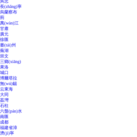
吳忠
長(zhǎng)寧
烏蘭察布
荊
萬(wàn)江
甘肅
廣元
徐匯
臺(tái)州
蕪湖
崇文
三鄉(xiāng)
果洛
城口
博爾塔拉
無(wú)錫
云東海
大同
荔灣
石柱
六盤(pán)水
南匯
成都
福建省漳
濟(jì)寧