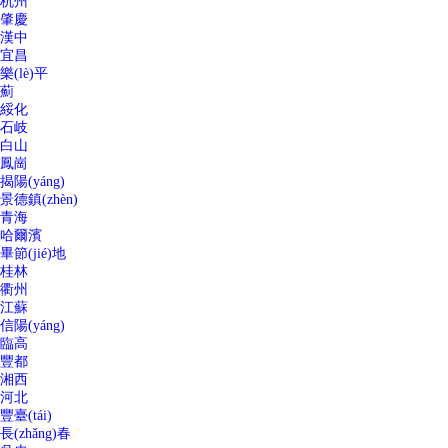
杭州
肇慶
漢中
宜昌
樂(lè)平
薊
綏化
石岐
白山
鳳崗
揭陽(yáng)
景德鎮(zhèn)
青海
哈爾濱
畢節(jié)地
桂林
衢州
江蘇
信陽(yáng)
臨高
豐都
湘西
河北
豐臺(tái)
長(zhǎng)春