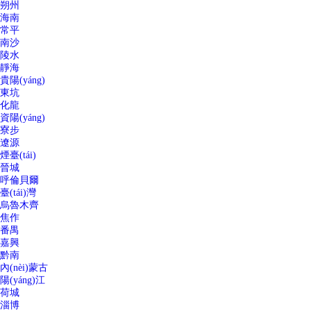
朔州
海南
常平
南沙
陵水
靜海
貴陽(yáng)
東坑
化龍
資陽(yáng)
寮步
遼源
煙臺(tái)
晉城
呼倫貝爾
臺(tái)灣
烏魯木齊
焦作
番禺
嘉興
黔南
內(nèi)蒙古
陽(yáng)江
荷城
淄博