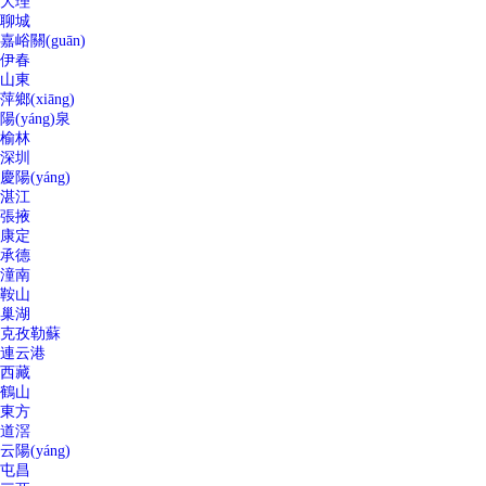
大理
聊城
嘉峪關(guān)
伊春
山東
萍鄉(xiāng)
陽(yáng)泉
榆林
深圳
慶陽(yáng)
湛江
張掖
康定
承德
潼南
鞍山
巢湖
克孜勒蘇
連云港
西藏
鶴山
東方
道滘
云陽(yáng)
屯昌