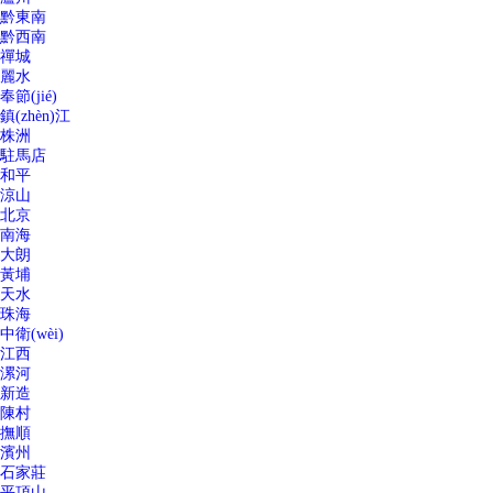
黔東南
黔西南
禪城
麗水
奉節(jié)
鎮(zhèn)江
株洲
駐馬店
和平
涼山
北京
南海
大朗
黃埔
天水
珠海
中衛(wèi)
江西
漯河
新造
陳村
撫順
濱州
石家莊
平頂山