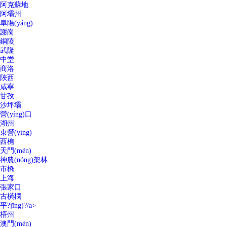
阿克蘇地
阿壩州
阜陽(yáng)
謝崗
銅陵
武隆
中堂
商洛
陜西
咸寧
甘孜
沙坪壩
營(yíng)口
湖州
東營(yíng)
西樵
天門(mén)
神農(nóng)架林
市橋
上海
張家口
古橫欄
平?jīng)?/a>
梧州
澳門(mén)