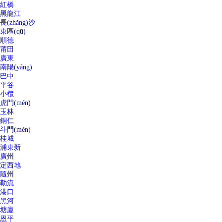
紅橋
黑龍江
長(zhǎng)沙
東區(qū)
順德
莆田
廣東
南陽(yáng)
巴中
平谷
小欖
虎門(mén)
玉林
銅仁
斗門(mén)
桂城
浦東新
廣州
定西地
隨州
勒流
港口
黑河
塘廈
恩平