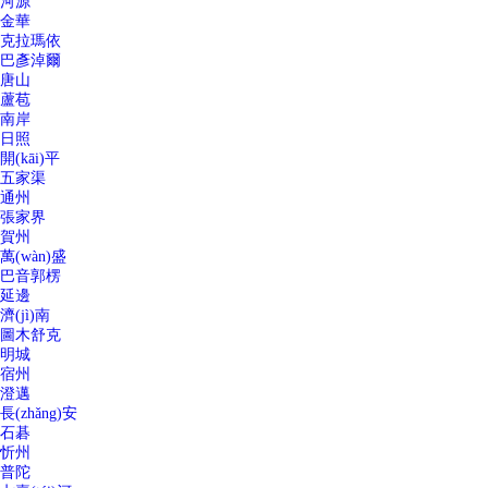
河源
金華
克拉瑪依
巴彥淖爾
唐山
蘆苞
南岸
日照
開(kāi)平
五家渠
通州
張家界
賀州
萬(wàn)盛
巴音郭楞
延邊
濟(jì)南
圖木舒克
明城
宿州
澄邁
長(zhǎng)安
石碁
忻州
普陀