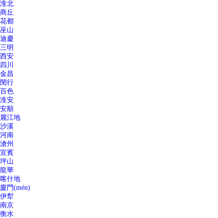
淮北
商丘
花都
巫山
迪慶
三明
西安
四川
金昌
閔行
百色
淮安
安順
麗江地
沙溪
河南
滄州
宜賓
坪山
龍華
喀什地
廈門(mén)
伊犁
南京
衡水