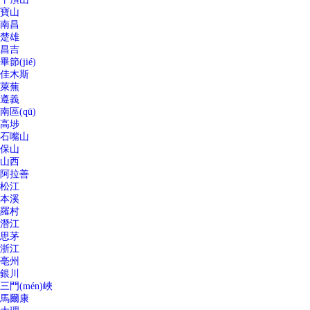
寶山
南昌
楚雄
昌吉
畢節(jié)
佳木斯
萊蕪
遵義
南區(qū)
高埗
石嘴山
保山
山西
阿拉善
松江
本溪
羅村
潛江
思茅
浙江
亳州
銀川
三門(mén)峽
馬爾康