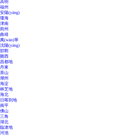
高明
福州
安陽(yáng)
瓊海
津南
荊州
曲靖
萬(wàn)寧
沈陽(yáng)
邯鄲
雞西
昌都地
丹東
茶山
潮州
海淀
林芝地
海北
日喀則地
南平
佛山
三角
湖北
臨滄地
河池