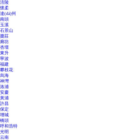
涪陵
懷柔
達(dá)州
南頭
玉溪
石景山
棗莊
廊坊
杏壇
東升
寧波
福建
攀枝花
烏海
神灣
洛浦
安慶
黃浦
許昌
保定
增城
橋頭
呼和浩特
光明
云南