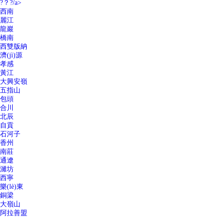
?？?/a>
西南
麗江
龍巖
橋南
西雙版納
濟(jì)源
孝感
黃江
大興安嶺
五指山
包頭
合川
北辰
自貢
石河子
香州
南莊
通遼
濰坊
西寧
樂(lè)東
銅梁
大嶺山
阿拉善盟