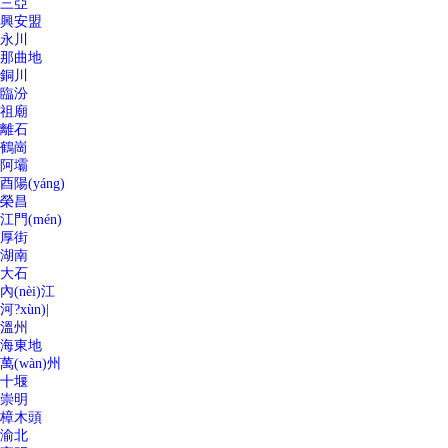
三亞
興安盟
永川
那曲地
銅川
臨汾
祖廟
離石
鶴崗
阿壩
酉陽(yáng)
榮昌
江門(mén)
厚街
湖南
大石
內(nèi)江
河?xùn)|
溫州
海東地
萬(wàn)州
十堰
崇明
樟木頭
渝北