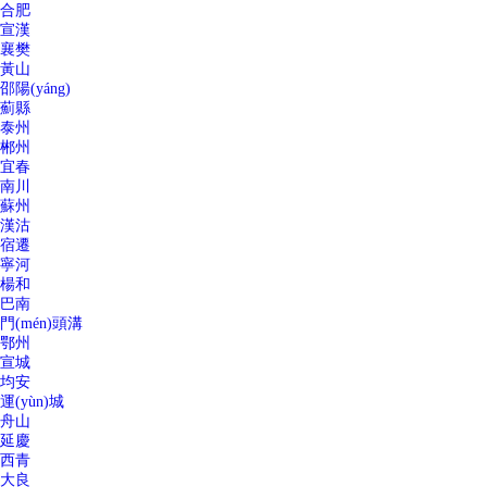
合肥
宣漢
襄樊
黃山
邵陽(yáng)
薊縣
泰州
郴州
宜春
南川
蘇州
漢沽
宿遷
寧河
楊和
巴南
門(mén)頭溝
鄂州
宣城
均安
運(yùn)城
舟山
延慶
西青
大良