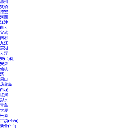
滁州
雙橋
德宏
河西
江津
白云
宣武
南村
九江
羅湖
云浮
樂(lè)從
安康
仙桃
濱
周口
葫蘆島
白坭
紅河
彭水
青島
大慶
松原
古鎮(zhèn)
新會(huì)