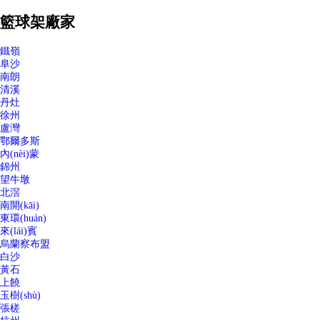
籃球架廠家
鐵嶺
阜沙
南朗
清溪
丹灶
徐州
盧灣
鄂爾多斯
內(nèi)蒙
錦州
望牛墩
北滘
南開(kāi)
東環(huán)
來(lái)賓
烏蘭察布盟
白沙
黃石
上饒
玉樹(shù)
張槎