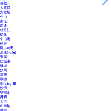
倫教
大渡口
九龍坡
秀山
南充
南通
牡丹江
從化
中山港
橫瀝
開(kāi)縣
清遠(yuǎn)
東麗
防城港
鹽城
欽州
渭南
寧德
揚(yáng)州
沙灣
雙鴨山
昆明
大港
山南地
瓊中