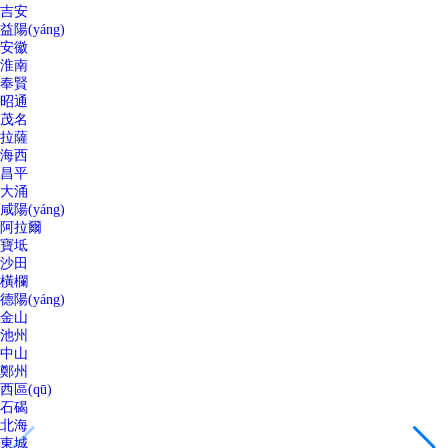
吉安
益陽(yáng)
安徽
淮南
奉賢
昭通
茂名
拉薩
海西
昌平
大涌
咸陽(yáng)
阿拉爾
寶坻
沙田
橫欄
德陽(yáng)
金山
池州
中山
鄭州
西區(qū)
石碣
北海
東城