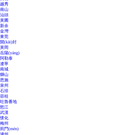
越秀
南山
汕頭
黃圃
新余
金灣
東莞
開(kāi)封
黃岡
岳陽(yáng)
阿勒泰
遼寧
南城
獅山
恩施
泉州
石排
容桂
吐魯番地
怒江
武漢
懷化
梅州
荊門(mén)
瀘州