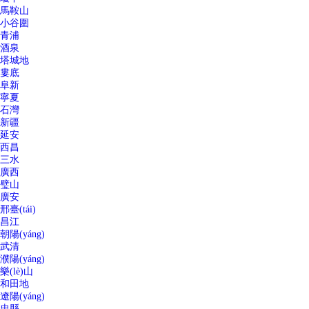
馬鞍山
小谷圍
青浦
酒泉
塔城地
婁底
阜新
寧夏
石灣
新疆
延安
西昌
三水
廣西
璧山
廣安
邢臺(tái)
昌江
朝陽(yáng)
武清
濮陽(yáng)
樂(lè)山
和田地
遼陽(yáng)
忠縣