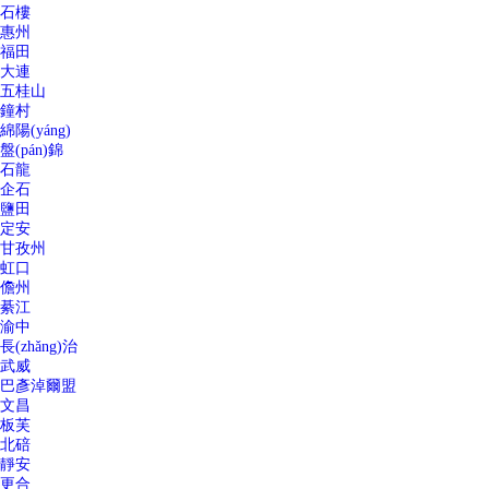
石樓
惠州
福田
大連
五桂山
鐘村
綿陽(yáng)
盤(pán)錦
石龍
企石
鹽田
定安
甘孜州
虹口
儋州
綦江
渝中
長(zhǎng)治
武威
巴彥淖爾盟
文昌
板芙
北碚
靜安
更合