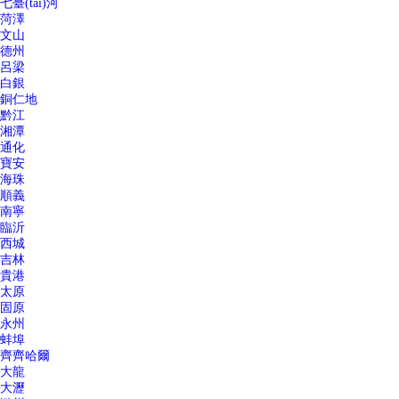
七臺(tái)河
菏澤
文山
德州
呂梁
白銀
銅仁地
黔江
湘潭
通化
寶安
海珠
順義
南寧
臨沂
西城
吉林
貴港
太原
固原
永州
蚌埠
齊齊哈爾
大龍
大瀝