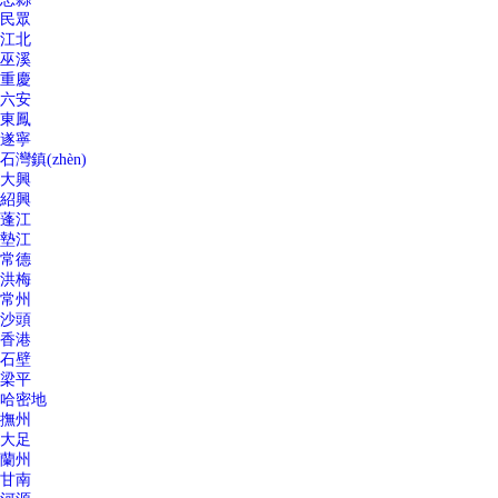
民眾
江北
巫溪
重慶
六安
東鳳
遂寧
石灣鎮(zhèn)
大興
紹興
蓬江
墊江
常德
洪梅
常州
沙頭
香港
石壁
梁平
哈密地
撫州
大足
蘭州
甘南