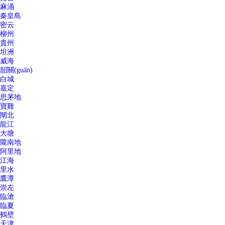
麻涌
秦皇島
密云
柳州
貴州
坦洲
威海
韶關(guān)
白城
嘉定
思茅地
寶雞
閘北
龍江
大塘
隴南地
阿里地
江海
里水
鷹潭
崇左
臨滄
臨夏
鶴壁
天津