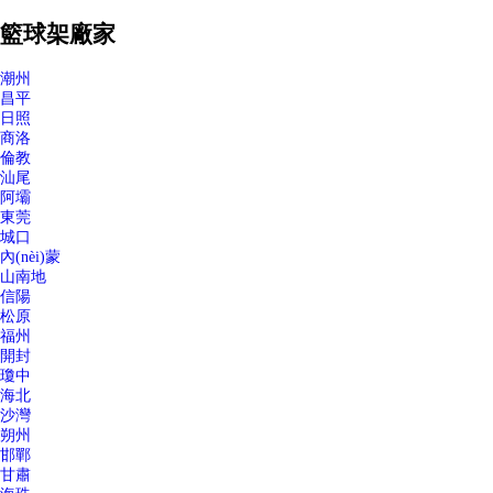
籃球架廠家
潮州
昌平
日照
商洛
倫教
汕尾
阿壩
東莞
城口
內(nèi)蒙
山南地
信陽
松原
福州
開封
瓊中
海北
沙灣
朔州
邯鄲
甘肅