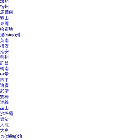
滄州
宿州
馬爾康
鶴山
東麗
哈密地
揚(yáng)州
黃南
橫瀝
延安
荊州
許昌
橋南
中堂
四平
迪慶
武清
雙橋
遵義
巫山
沙坪壩
塘沽
大龍
大良
長(zhǎng)治