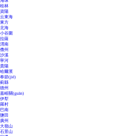
海珠
桂林
資陽
云東海
東方
北海
小谷圍
拉薩
渭南
儋州
沙溪
寧河
貴陽
哈爾濱
奉節(jié)
薊縣
德州
嘉峪關(guān)
伊犁
羅村
巴南
鹽田
廣州
大嶺山
石景山