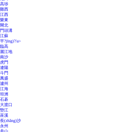
高埗
雞西
江西
樂東
閘北
門頭溝
江蘇
平?jīng)?/a>
臨高
麗江地
南沙
虎門
遼陽
斗門
萬盛
瀘州
江海
坦洲
石碁
大渡口
墊江
巫溪
長(zhǎng)沙
永州
舟山