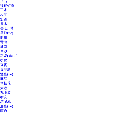
企石
福建省漳
三水
和平
無錫
麗水
臺(tái)灣
畢節(jié)
隨州
青海
湖南
阜沙
新鄉(xiāng)
益陽
宜賓
秦皇島
豐臺(tái)
麻涌
攀枝花
大港
九龍坡
泰安
塔城地
邢臺(tái)
南通