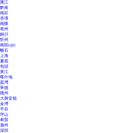
萬江
黔南
南莊
杏壇
南匯
亳州
銅川
忻州
南區(qū)
離石
上海
婁底
包頭
黃江
喀什地
荔灣
寧德
贛州
大興安嶺
金灣
平谷
坪山
奉賢
滁州
深圳