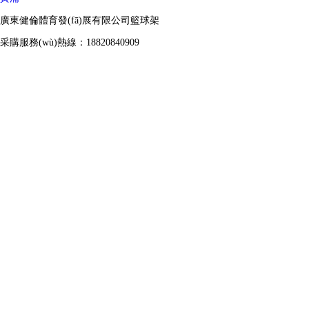
廣東健倫體育發(fā)展有限公司籃球架
采購服務(wù)熱線：18820840909