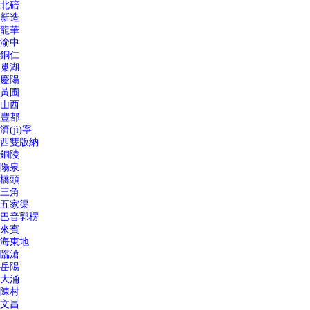
北碚
新造
龍華
渝中
銅仁
巢湖
慶陽
黃圃
山西
豐都
濟(jì)寧
西雙版納
銅陵
陽泉
橋頭
三角
五家渠
巴音郭楞
來賓
海東地
臨滄
岳陽
大涌
陳村
文昌