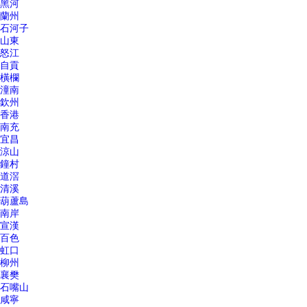
黑河
蘭州
石河子
山東
怒江
自貢
橫欄
潼南
欽州
香港
南充
宜昌
涼山
鐘村
道滘
清溪
葫蘆島
南岸
宣漢
百色
虹口
柳州
襄樊
石嘴山
咸寧