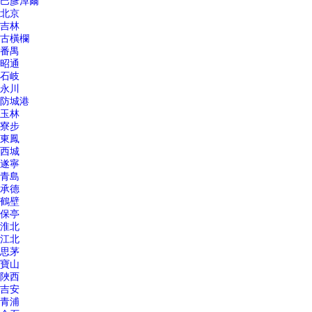
巴彥淖爾
北京
吉林
古橫欄
番禺
昭通
石岐
永川
防城港
玉林
寮步
東鳳
西城
遂寧
青島
承德
鶴壁
保亭
淮北
江北
思茅
寶山
陜西
吉安
青浦