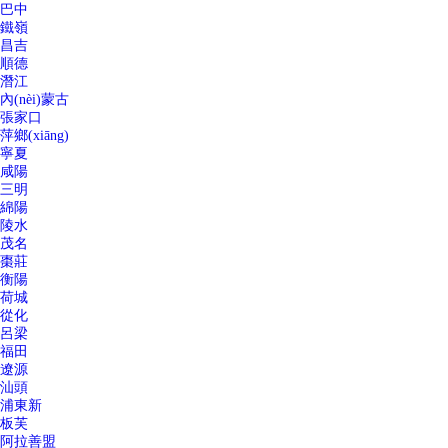
巴中
鐵嶺
昌吉
順德
潛江
內(nèi)蒙古
張家口
萍鄉(xiāng)
寧夏
咸陽
三明
綿陽
陵水
茂名
棗莊
衡陽
荷城
從化
呂梁
福田
遼源
汕頭
浦東新
板芙
阿拉善盟