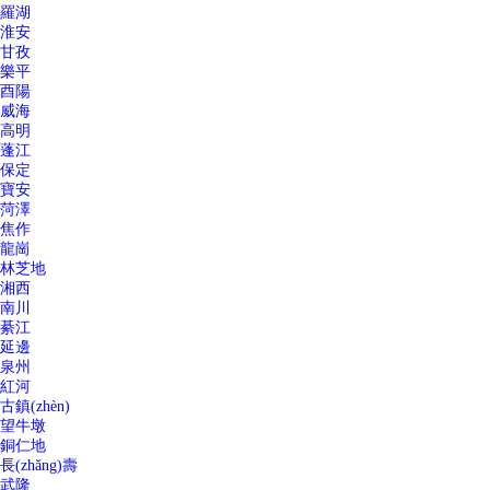
羅湖
淮安
甘孜
樂平
酉陽
威海
高明
蓬江
保定
寶安
菏澤
焦作
龍崗
林芝地
湘西
南川
綦江
延邊
泉州
紅河
古鎮(zhèn)
望牛墩
銅仁地
長(zhǎng)壽
武隆