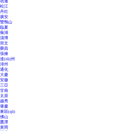
宿遷
松江
丹灶
廣安
雙鴨山
臨夏
蕪湖
淄博
崇文
榮昌
張掖
達(dá)州
漳州
通化
大慶
安徽
三亞
甘南
太原
越秀
肇慶
東區(qū)
佛山
鷹潭
黃岡