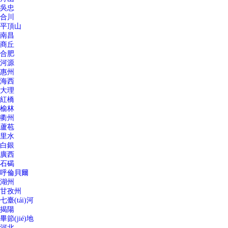
吳忠
合川
平頂山
南昌
商丘
合肥
河源
惠州
海西
大理
紅橋
榆林
衢州
蘆苞
里水
白銀
廣西
石碣
呼倫貝爾
湖州
甘孜州
七臺(tái)河
揭陽
畢節(jié)地
河北