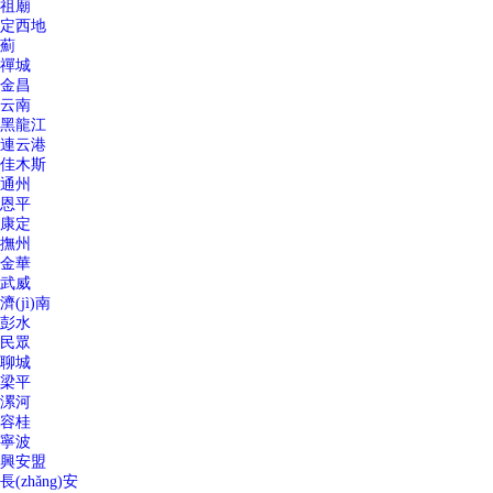
祖廟
定西地
薊
禪城
金昌
云南
黑龍江
連云港
佳木斯
通州
恩平
康定
撫州
金華
武威
濟(jì)南
彭水
民眾
聊城
梁平
漯河
容桂
寧波
興安盟
長(zhǎng)安