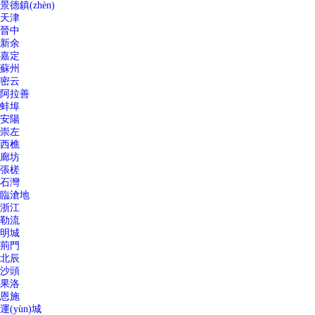
景德鎮(zhèn)
天津
晉中
新余
嘉定
蘇州
密云
阿拉善
蚌埠
安陽
崇左
西樵
廊坊
張槎
石灣
臨滄地
浙江
勒流
明城
荊門
北辰
沙頭
果洛
恩施
運(yùn)城