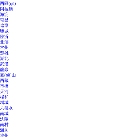
西區(qū)
阿拉爾
海淀
屯昌
遼寧
鹽城
臨沂
北滘
常州
楚雄
湖北
武漢
龍巖
臺(tái)山
西藏
市橋
天河
楊和
增城
六盤水
南城
沈陽
南村
濰坊
池州