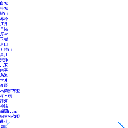
白城
桂城
鞍山
赤峰
江津
阜陽
厚街
玉樹
唐山
五桂山
昌江
寶雞
六安
南寧
烏海
大連
新疆
烏蘭察布盟
樟木頭
靜海
德陽
韶關(guān)
錫林郭勒盟
曲靖
周口