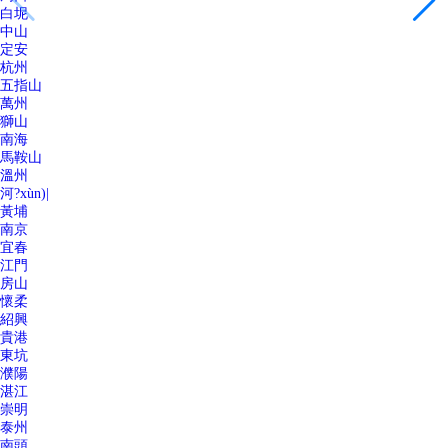
白坭
中山
定安
杭州
五指山
萬州
獅山
南海
馬鞍山
溫州
河?xùn)|
黃埔
南京
宜春
江門
房山
懷柔
紹興
貴港
東坑
濮陽
湛江
崇明
泰州
南頭