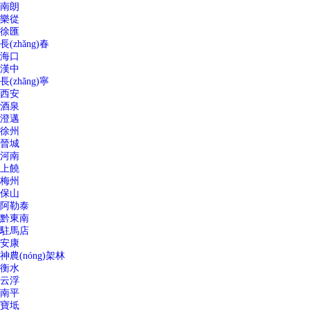
南朗
樂從
徐匯
長(zhǎng)春
海口
漢中
長(zhǎng)寧
西安
酒泉
澄邁
徐州
晉城
河南
上饒
梅州
保山
阿勒泰
黔東南
駐馬店
安康
神農(nóng)架林
衡水
云浮
南平
寶坻