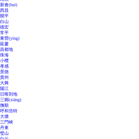
新會(huì)
西昌
開平
白山
德宏
常平
東營(yíng)
延慶
昌都地
珠海
小欖
孝感
景德
貴州
大興
陽江
日喀則地
三鄉(xiāng)
撫順
呼和浩特
大塘
三門峽
丹東
璧山
白云