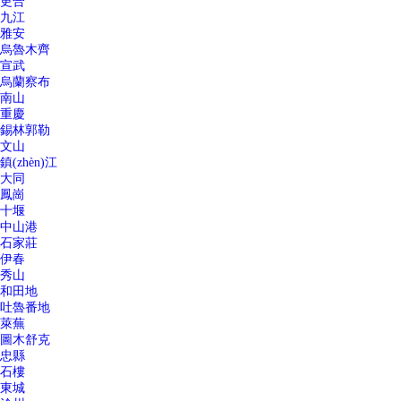
更合
九江
雅安
烏魯木齊
宣武
烏蘭察布
南山
重慶
錫林郭勒
文山
鎮(zhèn)江
大同
鳳崗
十堰
中山港
石家莊
伊春
秀山
和田地
吐魯番地
萊蕪
圖木舒克
忠縣
石樓
東城