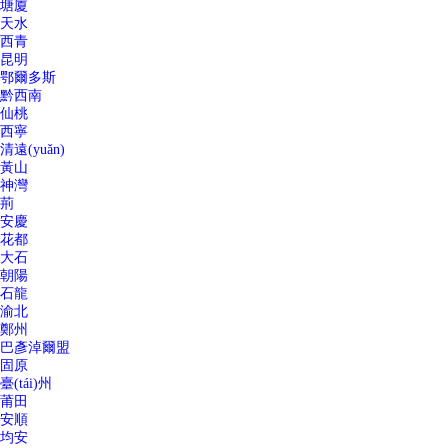
塘廈
天水
西青
昆明
鄂爾多斯
黔西南
仙桃
西寧
清遠(yuǎn)
黃山
神灣
荊
安慶
花都
大石
朝陽
石龍
渝北
鄭州
巴彥淖爾盟
固原
臺(tái)州
莆田
安順
均安