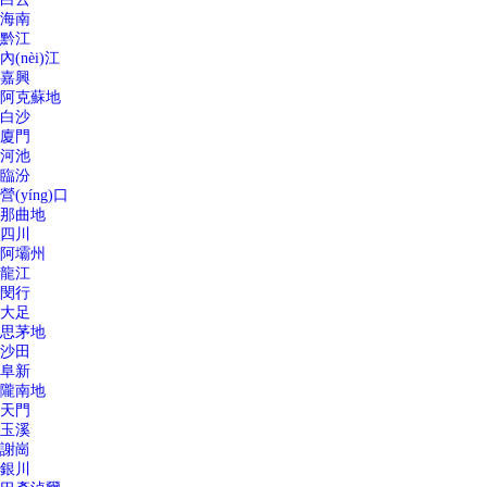
海南
黔江
內(nèi)江
嘉興
阿克蘇地
白沙
廈門
河池
臨汾
營(yíng)口
那曲地
四川
阿壩州
龍江
閔行
大足
思茅地
沙田
阜新
隴南地
天門
玉溪
謝崗
銀川