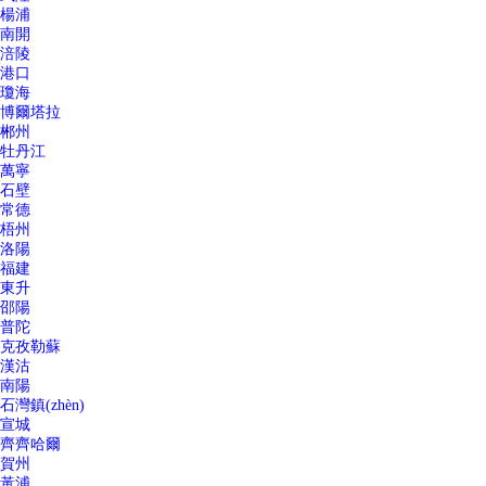
楊浦
南開
涪陵
港口
瓊海
博爾塔拉
郴州
牡丹江
萬寧
石壁
常德
梧州
洛陽
福建
東升
邵陽
普陀
克孜勒蘇
漢沽
南陽
石灣鎮(zhèn)
宣城
齊齊哈爾
賀州
黃浦