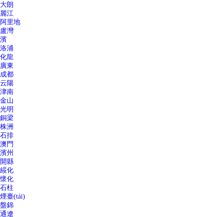
大朗
麗江
阿里地
盧灣
濱
洛浦
化龍
廣東
成都
云陽
津南
金山
光明
銅梁
株洲
石排
澳門
濱州
開縣
綏化
懷化
石柱
煙臺(tái)
盤錦
通遼