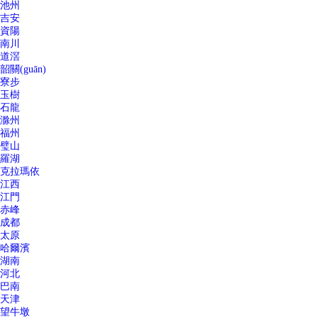
池州
吉安
資陽
南川
道滘
韶關(guān)
寮步
玉樹
石龍
滁州
福州
璧山
羅湖
克拉瑪依
江西
江門
赤峰
成都
太原
哈爾濱
湖南
河北
巴南
天津
望牛墩