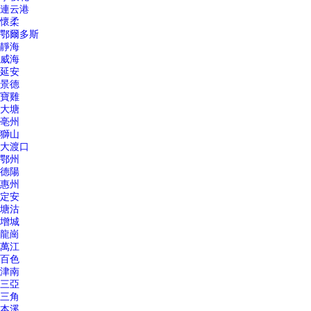
連云港
懷柔
鄂爾多斯
靜海
威海
延安
景德
寶雞
大塘
亳州
獅山
大渡口
鄂州
德陽
惠州
定安
塘沽
增城
龍崗
萬江
百色
津南
三亞
三角
本溪