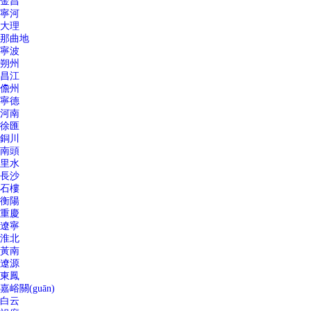
金昌
寧河
大理
那曲地
寧波
朔州
昌江
儋州
寧德
河南
徐匯
銅川
南頭
里水
長沙
石樓
衡陽
重慶
遼寧
淮北
黃南
遼源
東鳳
嘉峪關(guān)
白云