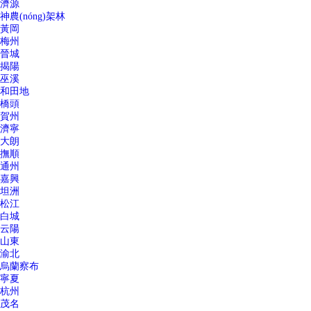
濟源
神農(nóng)架林
黃岡
梅州
晉城
揭陽
巫溪
和田地
橋頭
賀州
濟寧
大朗
撫順
通州
嘉興
坦洲
松江
白城
云陽
山東
渝北
烏蘭察布
寧夏
杭州
茂名