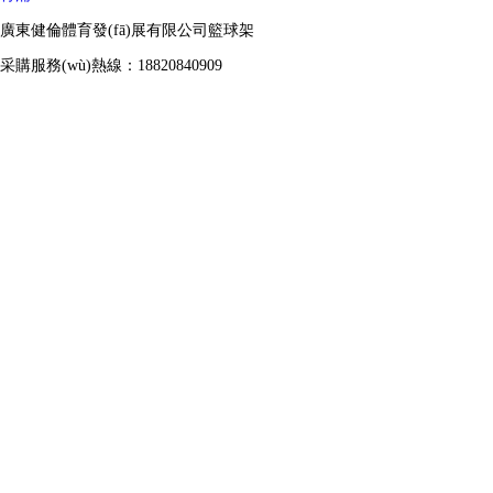
廣東健倫體育發(fā)展有限公司籃球架
采購服務(wù)熱線：18820840909