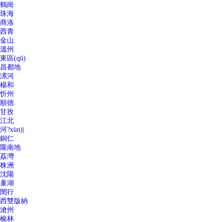
鶴崗
珠海
商洛
西青
金山
溫州
東區(qū)
昌都地
漯河
楊和
忻州
順德
甘孜
江北
河?xùn)|
銅仁
隴南地
荔灣
株洲
沈陽
巢湖
閔行
西雙版納
滄州
榆林