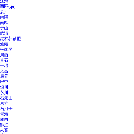
江海
西區(qū)
綦江
南陽
南匯
佛山
武清
錫林郭勒盟
汕頭
張家界
河西
黃石
十堰
文昌
廣元
巴中
銀川
永川
石景山
東方
石河子
貴港
雞西
黔江
來賓