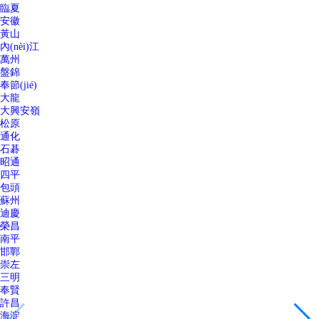
臨夏
安徽
黃山
內(nèi)江
萬州
盤錦
奉節(jié)
大龍
大興安嶺
松原
通化
石碁
昭通
四平
包頭
蘇州
迪慶
榮昌
南平
邯鄲
崇左
三明
奉賢
許昌
海淀