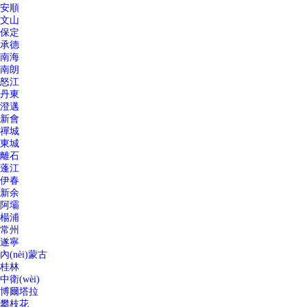
安順
文山
保定
承德
南海
南朗
怒江
丹東
澄邁
新會
禪城
東城
離石
蓬江
伊春
新余
阿壩
楊浦
常州
遂寧
內(nèi)蒙古
桂林
中衛(wèi)
博爾塔拉
攀枝花