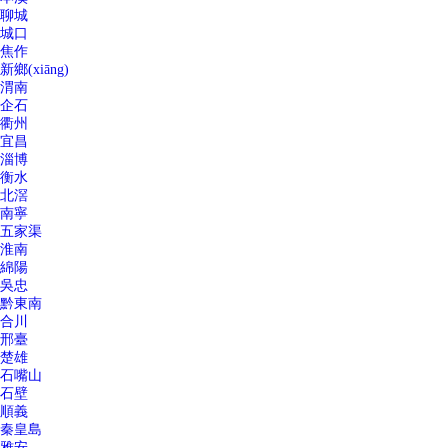
聊城
城口
焦作
新鄉(xiāng)
渭南
企石
衢州
宜昌
淄博
衡水
北滘
南寧
五家渠
淮南
綿陽
吳忠
黔東南
合川
邢臺
楚雄
石嘴山
石壁
順義
秦皇島
雅安