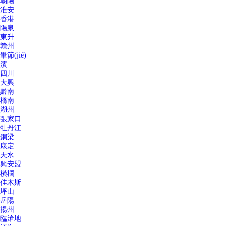
朝陽
淮安
香港
陽泉
東升
贛州
畢節(jié)
濱
四川
大興
黔南
橋南
湖州
張家口
牡丹江
銅梁
康定
天水
興安盟
橫欄
佳木斯
坪山
岳陽
揚州
臨滄地