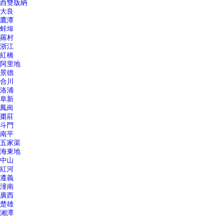
西雙版納
大良
鷹潭
蚌埠
羅村
浙江
紅橋
阿里地
景德
合川
洛浦
阜新
鳳崗
棗莊
斗門
南平
五家渠
海東地
中山
紅河
遵義
潼南
廣西
楚雄
湘潭