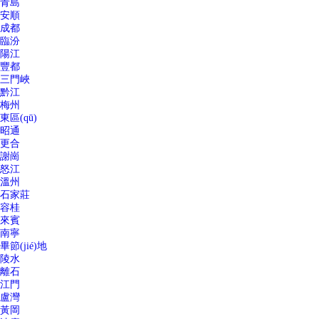
青島
安順
成都
臨汾
陽江
豐都
三門峽
黔江
梅州
東區(qū)
昭通
更合
謝崗
怒江
溫州
石家莊
容桂
來賓
南寧
畢節(jié)地
陵水
離石
江門
盧灣
黃岡