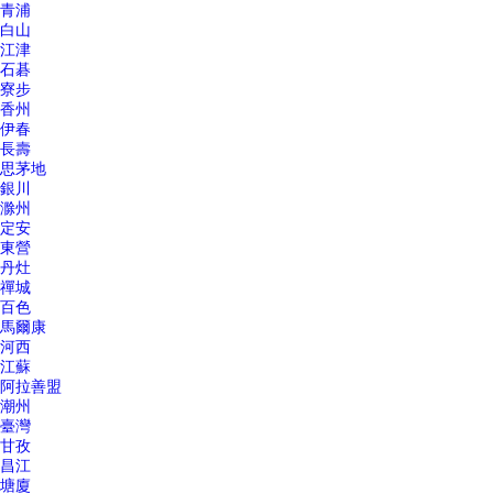
青浦
白山
江津
石碁
寮步
香州
伊春
長壽
思茅地
銀川
滁州
定安
東營
丹灶
禪城
百色
馬爾康
河西
江蘇
阿拉善盟
潮州
臺灣
甘孜
昌江
塘廈