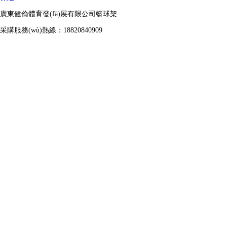
廣東健倫體育發(fā)展有限公司籃球架
采購服務(wù)熱線：18820840909