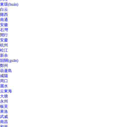
東環(huán)
白云
雞西
南通
安徽
石灣
閔行
安慶
杭州
松江
新余
韶關(guān)
鄭州
葫蘆島
咸陽
周口
麗水
云東海
大塘
永州
板芙
果洛
武威
南昌
和平