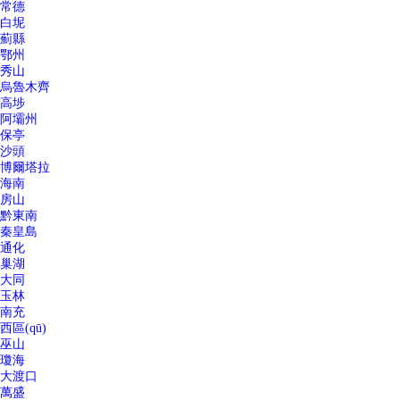
常德
白坭
薊縣
鄂州
秀山
烏魯木齊
高埗
阿壩州
保亭
沙頭
博爾塔拉
海南
房山
黔東南
秦皇島
通化
巢湖
大同
玉林
南充
西區(qū)
巫山
瓊海
大渡口
萬盛