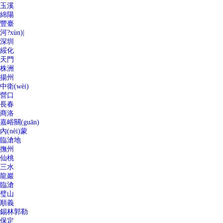
玉溪
綿陽
豐臺
河?xùn)|
深圳
綏化
天門
株洲
揚州
中衛(wèi)
營口
長春
商洛
嘉峪關(guān)
內(nèi)蒙
臨滄地
撫州
仙桃
三水
龍巖
臨滄
璧山
順義
錫林郭勒
保定