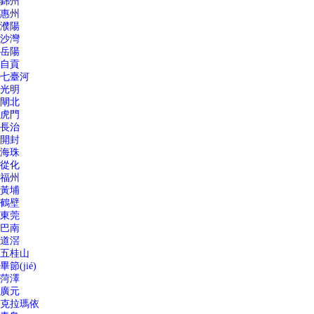
錦州
惠州
濮陽
沙灣
岳陽
自貢
七臺河
光明
閘北
虎門
長治
開封
海珠
從化
福州
黃埔
鶴壁
東莞
巴南
道滘
五桂山
畢節(jié)
菏澤
廣元
克拉瑪依