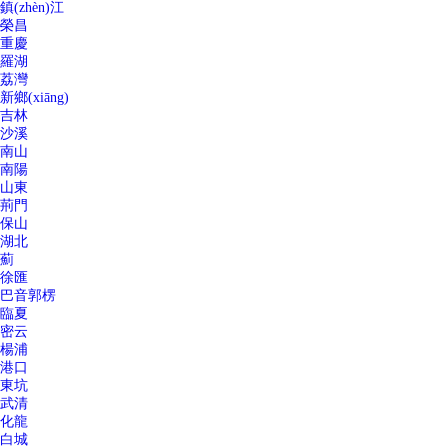
鎮(zhèn)江
榮昌
重慶
羅湖
荔灣
新鄉(xiāng)
吉林
沙溪
南山
南陽
山東
荊門
保山
湖北
薊
徐匯
巴音郭楞
臨夏
密云
楊浦
港口
東坑
武清
化龍
白城