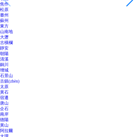
焦作
松原
臺州
蘇州
東方
山南地
大瀝
古橫欄
靜安
朝陽
清溪
銅川
增城
石景山
古鎮(zhèn)
太原
黃石
宿遷
唐山
企石
南岸
德陽
黃山
阿拉爾
大理