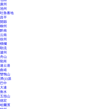
廣州
池州
吐魯番地
昌平
開縣
柳州
黔南
云南
徐州
橫欄
勒流
瀘州
舟山
龍崗
連云港
曲靖
雙鴨山
濟(jì)源
巴中
大連
衡水
五指山
德宏
哈爾濱