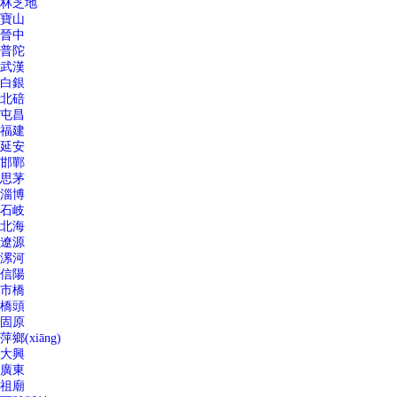
林芝地
寶山
晉中
普陀
武漢
白銀
北碚
屯昌
福建
延安
邯鄲
思茅
淄博
石岐
北海
遼源
漯河
信陽
市橋
橋頭
固原
萍鄉(xiāng)
大興
廣東
祖廟