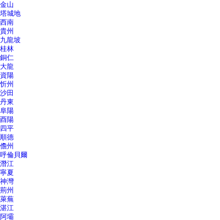
金山
塔城地
西南
貴州
九龍坡
桂林
銅仁
大龍
資陽
忻州
沙田
丹東
阜陽
酉陽
四平
順德
儋州
呼倫貝爾
潛江
寧夏
神灣
荊州
萊蕪
湛江
阿壩