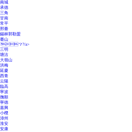
南城
承德
三角
甘南
常平
邢臺
錫林郭勒盟
臺山
?？?/a>
三明
塘沽
大嶺山
洪梅
延慶
西青
云陽
臨高
寧波
撫順
寧德
嘉興
小欖
漳州
淮安
安康