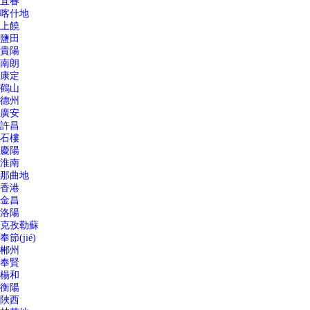
宜春
喀什地
上饒
鹽田
貴陽
南朗
康定
鶴山
德州
廣安
許昌
石樓
慶陽
淮南
那曲地
香港
金昌
洛陽
克孜勒蘇
奉節(jié)
郴州
奉賢
楊和
衡陽
陜西