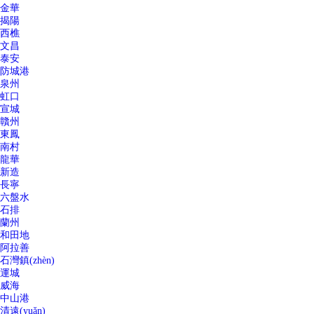
金華
揭陽
西樵
文昌
泰安
防城港
泉州
虹口
宣城
贛州
東鳳
南村
龍華
新造
長寧
六盤水
石排
蘭州
和田地
阿拉善
石灣鎮(zhèn)
運城
威海
中山港
清遠(yuǎn)