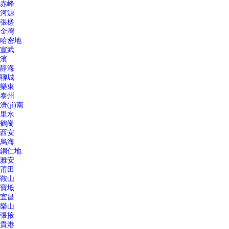
赤峰
河源
張槎
金灣
哈密地
宣武
濱
靜海
聊城
樂東
泰州
濟(jì)南
里水
鶴崗
西安
烏海
銅仁地
雅安
莆田
鞍山
寶坻
宜昌
樂山
張掖
貴港