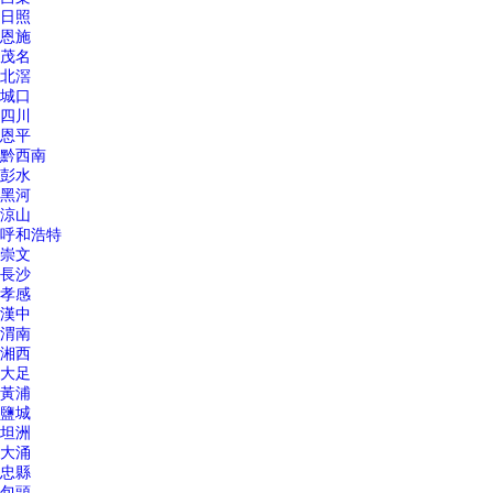
日照
恩施
茂名
北滘
城口
四川
恩平
黔西南
彭水
黑河
涼山
呼和浩特
崇文
長沙
孝感
漢中
渭南
湘西
大足
黃浦
鹽城
坦洲
大涌
忠縣
包頭