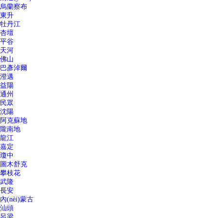
烏蘭察布
東升
牡丹江
杏壇
平谷
天河
佛山
巴彥淖爾
澄邁
益陽
通州
民眾
沈陽
阿克蘇地
隴南地
龍江
嘉定
瓊中
圖木舒克
攀枝花
武隆
長安
內(nèi)蒙古
汕頭
呂梁