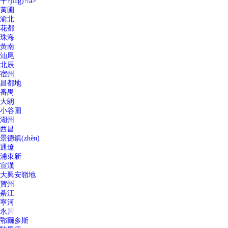
平?jīng)?/a>
黃圃
渝北
花都
珠海
黃南
汕尾
北辰
宿州
昌都地
番禺
大朗
小谷圍
湖州
西昌
景德鎮(zhèn)
通遼
浦東新
宣漢
大興安嶺地
賀州
綦江
寧河
永川
鄂爾多斯