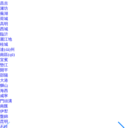
昌吉
濰坊
蕪湖
荷城
高明
西城
臨沂
麗江地
桂城
達(dá)州
南區(qū)
宜賓
墊江
開平
邵陽
大港
獅山
海西
咸寧
門頭溝
南匯
伊犁
盤錦
昆明
石柱