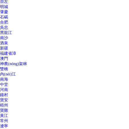
崇左
明城
肇慶
石碣
合肥
吳忠
黑龍江
南沙
酒泉
新疆
福建省漳
澳門
神農(nóng)架林
雙橋
內(nèi)江
南海
中堂
河南
鐘村
寶安
梧州
寶雞
黃江
常州
遼寧