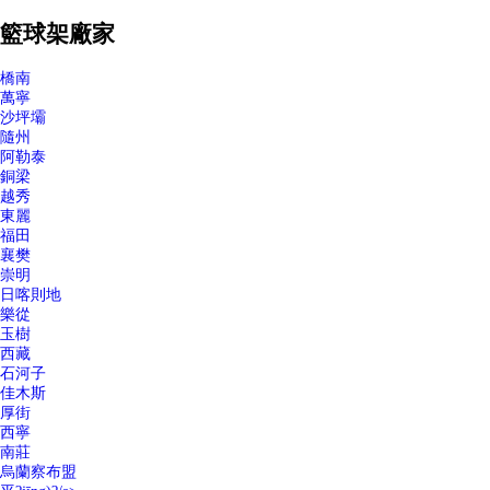
籃球架廠家
橋南
萬寧
沙坪壩
隨州
阿勒泰
銅梁
越秀
東麗
福田
襄樊
崇明
日喀則地
樂從
玉樹
西藏
石河子
佳木斯
厚街
西寧
南莊
烏蘭察布盟