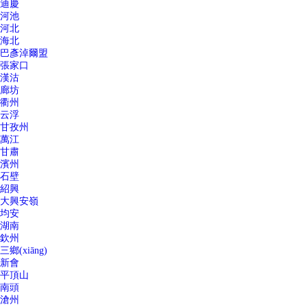
迪慶
河池
河北
海北
巴彥淖爾盟
張家口
漢沽
廊坊
衢州
云浮
甘孜州
萬江
甘肅
濱州
石壁
紹興
大興安嶺
均安
湖南
欽州
三鄉(xiāng)
新會
平頂山
南頭
滄州