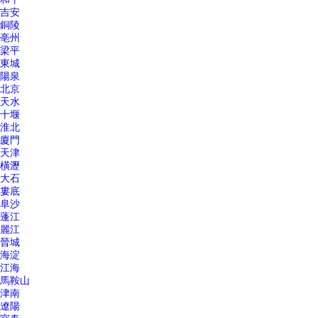
吉安
銅陵
亳州
梁平
東城
陽泉
北京
天水
十堰
淮北
廈門
天津
橫瀝
大石
婁底
阜沙
蓬江
麗江
晉城
海淀
江海
馬鞍山
津南
遼陽