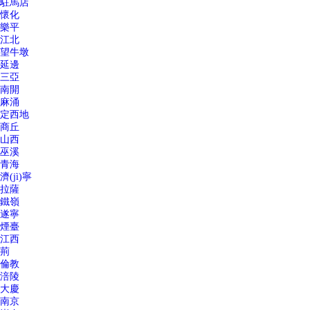
駐馬店
懷化
樂平
江北
望牛墩
延邊
三亞
南開
麻涌
定西地
商丘
山西
巫溪
青海
濟(jì)寧
拉薩
鐵嶺
遂寧
煙臺
江西
荊
倫教
涪陵
大慶
南京