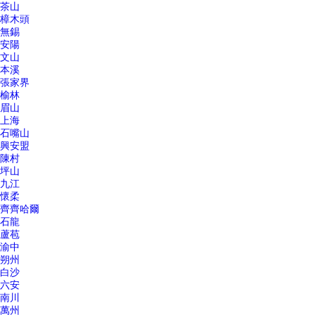
茶山
樟木頭
無錫
安陽
文山
本溪
張家界
榆林
眉山
上海
石嘴山
興安盟
陳村
坪山
九江
懷柔
齊齊哈爾
石龍
蘆苞
渝中
朔州
白沙
六安
南川
萬州