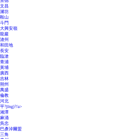
景德
文昌
濰坊
鞍山
斗門
大興安嶺
龍巖
滄州
和田地
長安
臨滄
青浦
黃埔
廣西
吉林
朔州
萬盛
倫教
河北
平?jīng)?/a>
湘潭
麻涌
吳忠
巴彥淖爾盟
三角