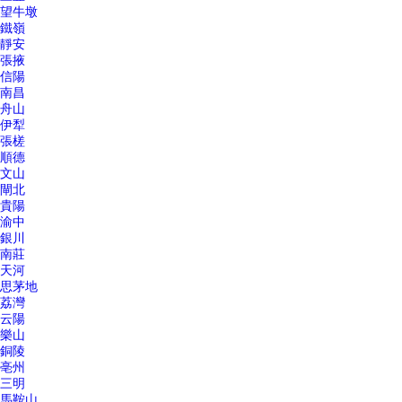
望牛墩
鐵嶺
靜安
張掖
信陽
南昌
舟山
伊犁
張槎
順德
文山
閘北
貴陽
渝中
銀川
南莊
天河
思茅地
荔灣
云陽
樂山
銅陵
亳州
三明
馬鞍山