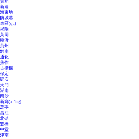
貴州
新造
海東地
防城港
東區(qū)
揭陽
黃岡
臨沂
荊州
黔南
通化
焦作
古橫欄
保定
延安
天門
湖南
南沙
新鄉(xiāng)
萬寧
昌江
北碚
雙橋
中堂
津南