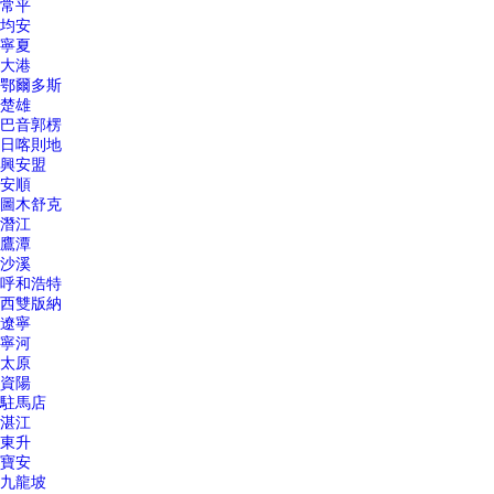
常平
均安
寧夏
大港
鄂爾多斯
楚雄
巴音郭楞
日喀則地
興安盟
安順
圖木舒克
潛江
鷹潭
沙溪
呼和浩特
西雙版納
遼寧
寧河
太原
資陽
駐馬店
湛江
東升
寶安
九龍坡