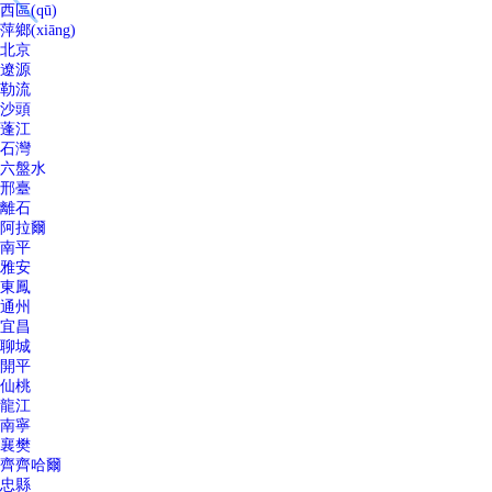
西區(qū)
萍鄉(xiāng)
北京
遼源
勒流
沙頭
蓬江
石灣
六盤水
邢臺
離石
阿拉爾
南平
雅安
東鳳
通州
宜昌
聊城
開平
仙桃
龍江
南寧
襄樊
齊齊哈爾
忠縣