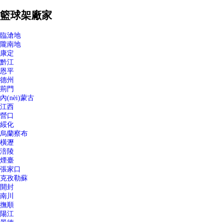
籃球架廠家
臨滄地
隴南地
康定
黔江
恩平
德州
荊門
內(nèi)蒙古
江西
營口
綏化
烏蘭察布
橫瀝
涪陵
煙臺
張家口
克孜勒蘇
開封
南川
撫順
陽江