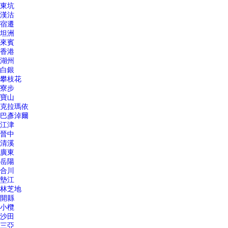
東坑
漢沽
宿遷
坦洲
來賓
香港
湖州
白銀
攀枝花
寮步
寶山
克拉瑪依
巴彥淖爾
江津
晉中
清溪
廣東
岳陽
合川
墊江
林芝地
開縣
小欖
沙田
三亞