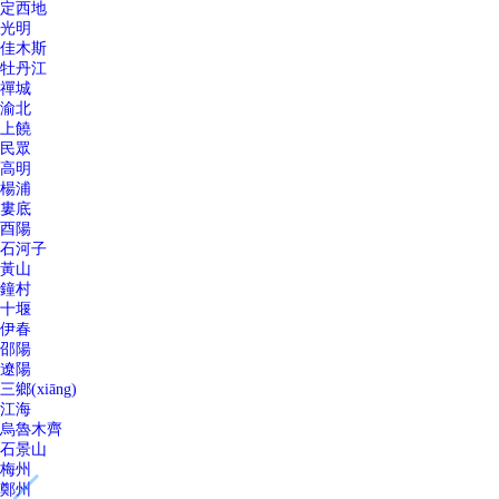
定西地
光明
佳木斯
牡丹江
禪城
渝北
上饒
民眾
高明
楊浦
婁底
酉陽
石河子
黃山
鐘村
十堰
伊春
邵陽
遼陽
三鄉(xiāng)
江海
烏魯木齊
石景山
梅州
鄭州