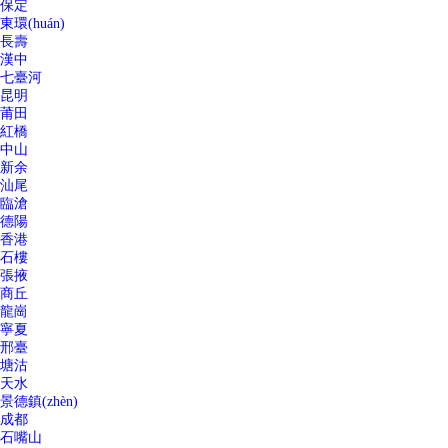
保定
東環(huán)
長壽
漢中
七臺河
昆明
莆田
紅橋
中山
新余
汕尾
臨滄
德陽
香港
石樓
張掖
商丘
龍崗
寧夏
邢臺
塘沽
天水
景德鎮(zhèn)
成都
石嘴山