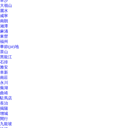
阜沙
大嶺山
麗水
咸寧
南朗
湘潭
麻涌
東營
福州
畢節(jié)地
茶山
黑龍江
石排
雅安
阜新
南莊
永川
蕪湖
曲靖
駐馬店
長治
揭陽
增城
閔行
九龍坡