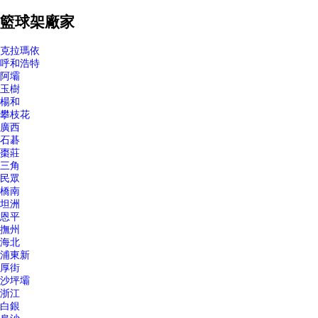
籃球架廠家
克拉瑪依
呼和浩特
阿壩
玉樹
楊和
攀枝花
廣西
石碁
棗莊
三角
民眾
橋南
坦洲
恩平
撫州
海北
浦東新
厚街
沙坪壩
浙江
白銀