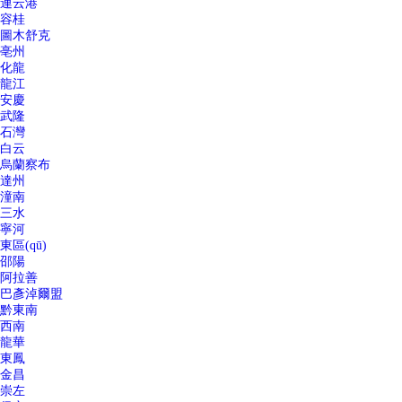
連云港
容桂
圖木舒克
亳州
化龍
龍江
安慶
武隆
石灣
白云
烏蘭察布
達州
潼南
三水
寧河
東區(qū)
邵陽
阿拉善
巴彥淖爾盟
黔東南
西南
龍華
東鳳
金昌
崇左