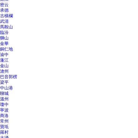
密云
承德
古橫欄
武清
馬鞍山
臨汾
獅山
金華
銅仁地
渝中
蓬江
金山
滄州
巴音郭楞
梁平
中山港
聊城
溫州
瓊中
寧波
商洛
常州
寶坻
羅村
大涌