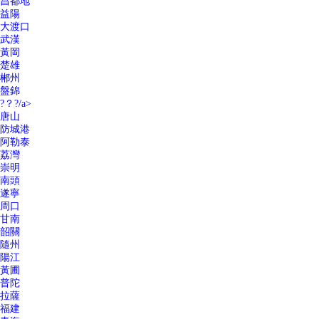
昌都地
益陽
大渡口
武漢
黃岡
楚雄
郴州
盤錦
?？?/a>
唐山
防城港
阿勒泰
荔灣
崇明
南頭
遂寧
周口
甘南
韶關
隨州
陽江
黃圃
普陀
拉薩
福建