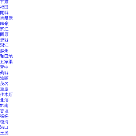
甘肅
福田
開縣
馬爾康
鐵嶺
怒江
固原
忠縣
潛江
滁州
和田地
五家渠
晉中
薊縣
汕頭
茂名
重慶
佳木斯
北滘
黔南
杏壇
張槎
瓊海
港口
玉溪