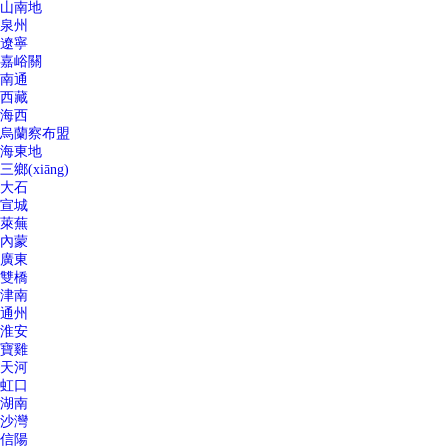
山南地
泉州
遼寧
嘉峪關
南通
西藏
海西
烏蘭察布盟
海東地
三鄉(xiāng)
大石
宣城
萊蕪
內蒙
廣東
雙橋
津南
通州
淮安
寶雞
天河
虹口
湖南
沙灣
信陽