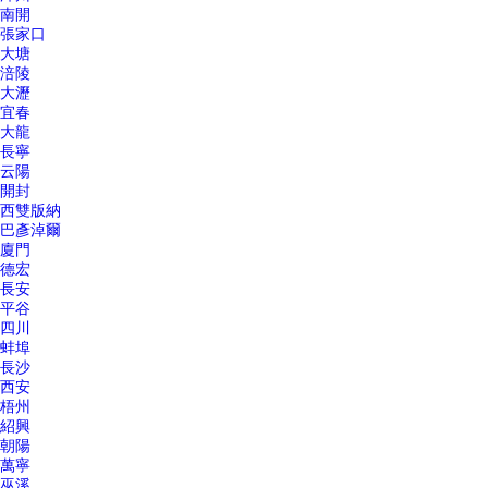
南開
張家口
大塘
涪陵
大瀝
宜春
大龍
長寧
云陽
開封
西雙版納
巴彥淖爾
廈門
德宏
長安
平谷
四川
蚌埠
長沙
西安
梧州
紹興
朝陽
萬寧
巫溪