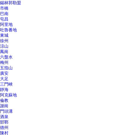
錫林郭勒盟
市橋
巴南
屯昌
阿里地
吐魯番地
東城
徐州
涼山
鳳崗
六盤水
梅州
五指山
廣安
大足
三門峽
靜海
阿克蘇地
倫教
謝崗
門頭溝
酒泉
邯鄲
德州
陳村