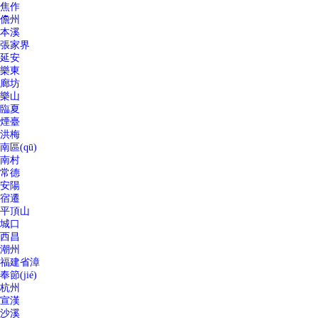
焦作
儋州
本溪
張家界
延安
樂東
廊坊
樂山
臨夏
煙臺
洪梅
南區(qū)
南村
常德
安陽
宿遷
平頂山
城口
西昌
潮州
福建省漳
奉節(jié)
杭州
宣漢
沙溪