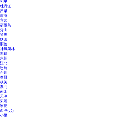
和平
牡丹江
呂梁
盧灣
宣武
葫蘆島
秀山
吳忠
鹽田
順義
神農架林
無錫
惠州
江北
恩施
合川
奉賢
板芙
澳門
南匯
天津
東麗
寧德
西區(qū)
小欖