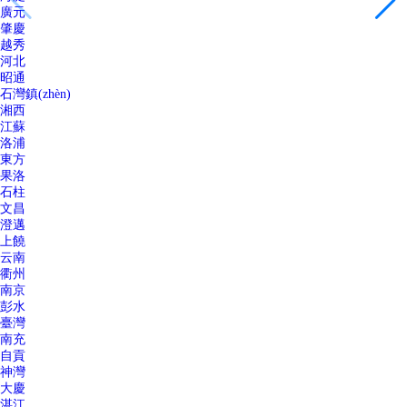
廣元
肇慶
越秀
河北
昭通
石灣鎮(zhèn)
湘西
江蘇
洛浦
東方
果洛
石柱
文昌
澄邁
上饒
云南
衢州
南京
彭水
臺灣
南充
自貢
神灣
大慶
湛江