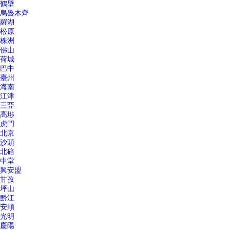
鶴壁
烏魯木齊
羅湖
松原
株洲
佛山
荷城
巴中
臺州
海南
江津
三亞
高埗
虎門
北京
沙頭
北碚
中堂
興安盟
甘孜
坪山
黔江
安順
光明
慶陽