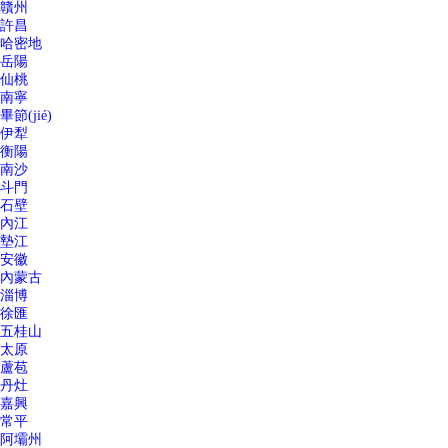
贛州
許昌
哈密地
岳陽
仙桃
南寧
畢節(jié)
伊犁
衡陽
南沙
斗門
石壁
內江
墊江
安徽
內蒙古
淄博
徐匯
五桂山
太原
蘆苞
丹灶
嘉興
常平
阿壩州