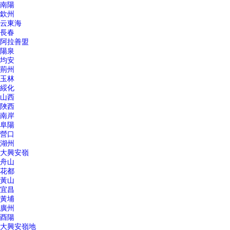
南陽
欽州
云東海
長春
阿拉善盟
陽泉
均安
荊州
玉林
綏化
山西
陜西
南岸
阜陽
營口
湖州
大興安嶺
舟山
花都
黃山
宜昌
黃埔
廣州
酉陽
大興安嶺地