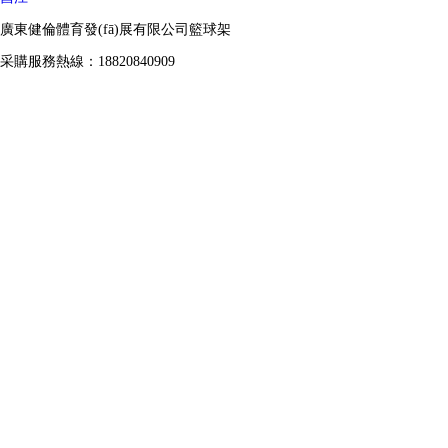
廣東健倫體育發(fā)展有限公司籃球架
采購服務熱線：18820840909