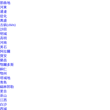
那曲地
河東
通遼
從化
萬盛
古鎮(zhèn)
沙田
明城
高明
河南
黃石
阿拉爾
寶安
榮昌
鄂爾多斯
銅仁
鄂州
塔城地
青島
錫林郭勒
更合
巫山
江西
白沙
西城