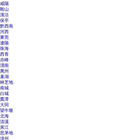
咸陽
鞍山
漢沽
保亭
黔西南
河西
東莞
遼陽
珠海
西青
赤峰
渭南
萬州
巢湖
林芝地
南城
白城
鷹潭
大同
望牛墩
北海
清溪
黃江
思茅地
漳州