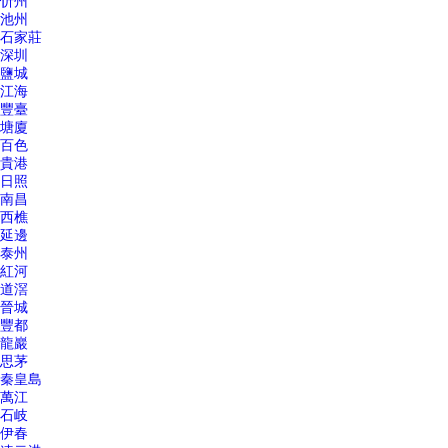
忻州
池州
石家莊
深圳
鹽城
江海
豐臺
塘廈
百色
貴港
日照
南昌
西樵
延邊
泰州
紅河
道滘
晉城
豐都
龍巖
思茅
秦皇島
萬江
石岐
伊春