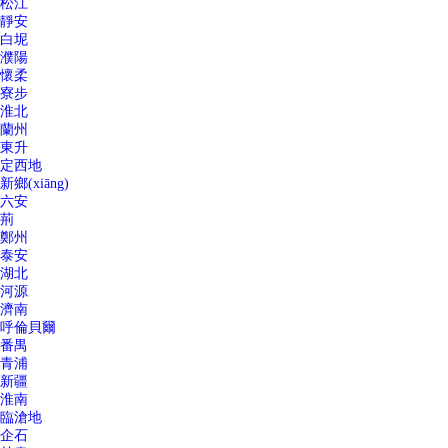
松江
靜安
白坭
濮陽
懷柔
寮步
淮北
蘭州
東升
定西地
新鄉(xiāng)
六安
荊
鄭州
泰安
湖北
河源
濟南
呼倫貝爾
番禺
青浦
新疆
淮南
臨滄地
企石