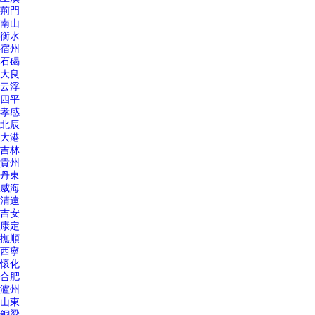
荊門
南山
衡水
宿州
石碣
大良
云浮
四平
孝感
北辰
大港
吉林
貴州
丹東
威海
清遠
吉安
康定
撫順
西寧
懷化
合肥
瀘州
山東
銅梁