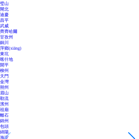
璧山
閘北
迪慶
昌平
武威
齊齊哈爾
甘孜州
銅川
萍鄉(xiāng)
東坑
喀什地
開平
柳州
天門
金灣
朔州
眉山
勒流
濱州
祖廟
離石
錦州
包頭
綿陽
海淀