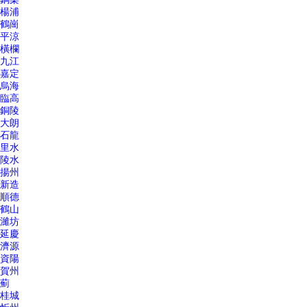
楊浦
鶴崗
平涼
橫欄
九江
嘉定
烏海
臨高
銅陵
大朗
石龍
里水
陵水
揚州
新造
順德
鶴山
濰坊
延慶
濟源
資陽
賀州
薊
桂城