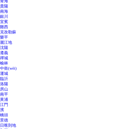
青海
貴陽
南海
銀川
宜賓
雞西
克孜勒蘇
樂平
麗江地
沈陽
遵義
禪城
榆林
中衛(wèi)
運城
臨沂
洛陽
房山
南平
黃浦
江門
濱
橋頭
景德
日喀則地