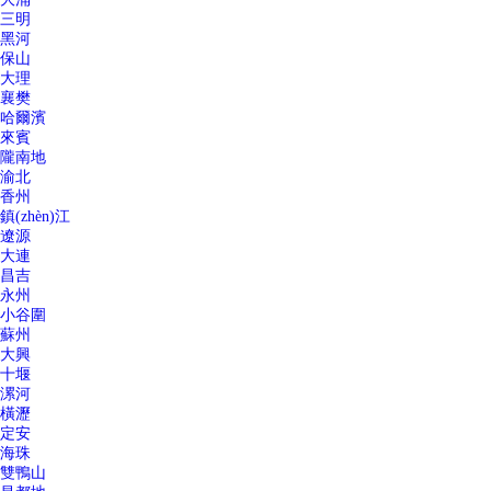
三明
黑河
保山
大理
襄樊
哈爾濱
來賓
隴南地
渝北
香州
鎮(zhèn)江
遼源
大連
昌吉
永州
小谷圍
蘇州
大興
十堰
漯河
橫瀝
定安
海珠
雙鴨山