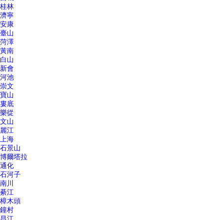
桂林
濟寧
安康
臺山
菏澤
黃南
白山
新會
河池
崇文
寶山
婁底
樂從
文山
麗江
上海
石景山
博爾塔拉
通化
石河子
南川
綦江
樟木頭
鐘村
昌江