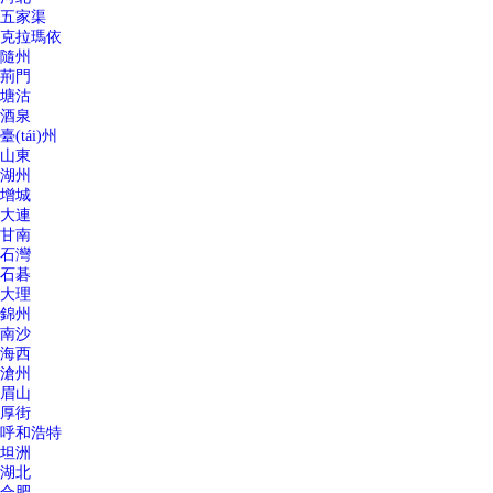
五家渠
克拉瑪依
隨州
荊門
塘沽
酒泉
臺(tái)州
山東
湖州
增城
大連
甘南
石灣
石碁
大理
錦州
南沙
海西
滄州
眉山
厚街
呼和浩特
坦洲
湖北
合肥