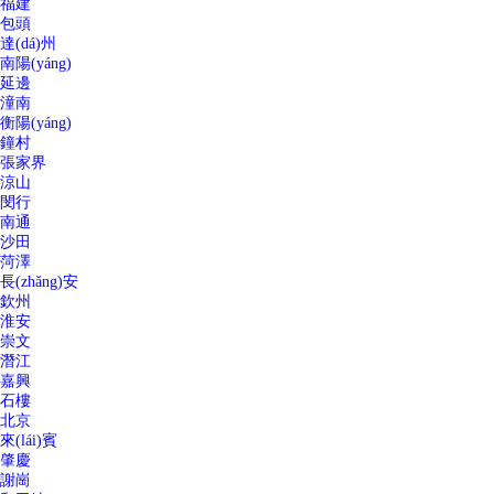
福建
包頭
達(dá)州
南陽(yáng)
延邊
潼南
衡陽(yáng)
鐘村
張家界
涼山
閔行
南通
沙田
菏澤
長(zhǎng)安
欽州
淮安
崇文
潛江
嘉興
石樓
北京
來(lái)賓
肇慶
謝崗