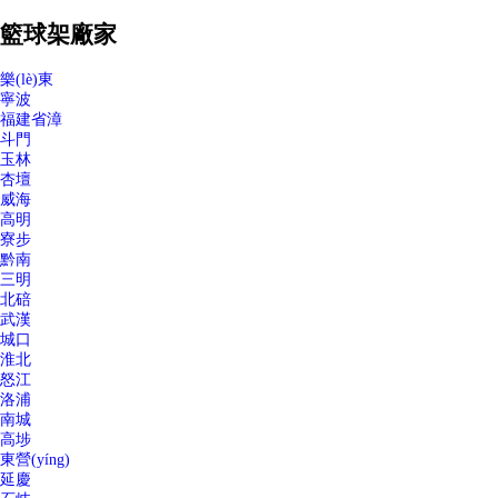
籃球架廠家
樂(lè)東
寧波
福建省漳
斗門
玉林
杏壇
威海
高明
寮步
黔南
三明
北碚
武漢
城口
淮北
怒江
洛浦
南城
高埗
東營(yíng)
延慶