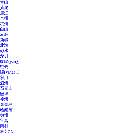
黃山
汕尾
麗江
泰州
杭州
白山
赤峰
新疆
北海
彭水
深圳
朝陽(yáng)
密云
陽(yáng)江
寧河
溫州
石景山
鹽城
徐州
秦皇島
哈爾濱
撫州
宜昌
南村
林芝地