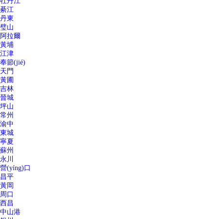
牡丹江
綦江
丹東
璧山
阿拉爾
黃埔
江津
奉節(jié)
天門
黃圃
吉林
晉城
坪山
常州
渝中
東城
寧夏
蘇州
永川
營(yíng)口
昌平
黃岡
周口
西昌
中山港