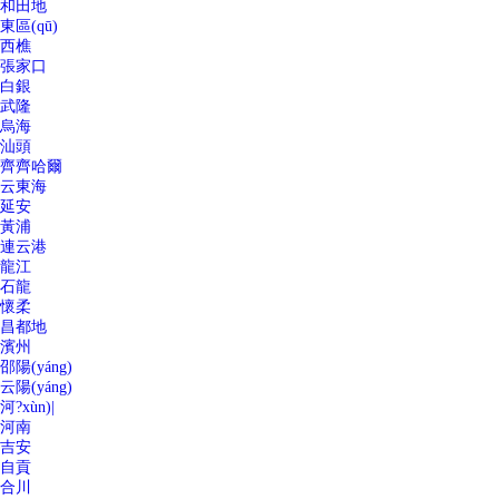
和田地
東區(qū)
西樵
張家口
白銀
武隆
烏海
汕頭
齊齊哈爾
云東海
延安
黃浦
連云港
龍江
石龍
懷柔
昌都地
濱州
邵陽(yáng)
云陽(yáng)
河?xùn)|
河南
吉安
自貢
合川