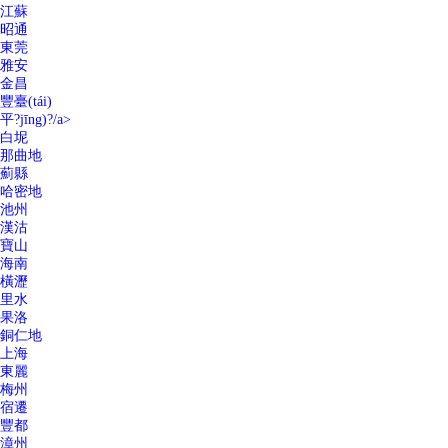
江蘇
昭通
東莞
雅安
金昌
豐臺(tái)
平?jīng)?/a>
白坭
那曲地
薊縣
哈密地
池州
漢沽
寶山
海南
橫瀝
里水
果洛
銅仁地
上海
東麗
梅州
宿遷
豐都
漳州