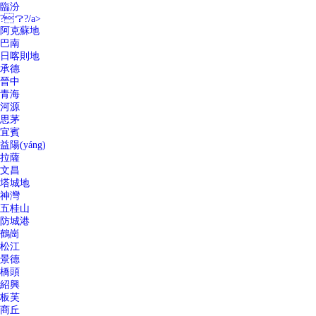
臨汾
?？?/a>
阿克蘇地
巴南
日喀則地
承德
晉中
青海
河源
思茅
宜賓
益陽(yáng)
拉薩
文昌
塔城地
神灣
五桂山
防城港
鶴崗
松江
景德
橋頭
紹興
板芙
商丘