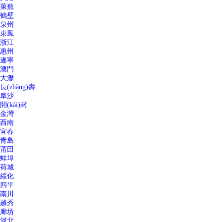
萊蕪
鶴壁
泉州
東鳳
浙江
惠州
遂寧
澳門
大瀝
長(zhǎng)壽
阜沙
開(kāi)封
金灣
西南
宜春
青島
莆田
蚌埠
荷城
綏化
四平
南川
越秀
廊坊
河北