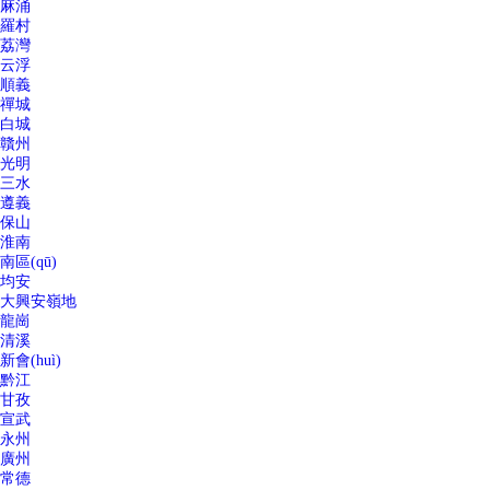
麻涌
羅村
荔灣
云浮
順義
禪城
白城
贛州
光明
三水
遵義
保山
淮南
南區(qū)
均安
大興安嶺地
龍崗
清溪
新會(huì)
黔江
甘孜
宣武
永州
廣州
常德