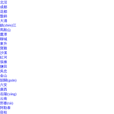
北滘
成都
花都
盤錦
大涌
鎮(zhèn)江
馬鞍山
鷹潭
聊城
東升
寶雞
沙溪
紅河
張掖
鹽田
吳忠
金山
韶關(guān)
六安
廣西
岳陽(yáng)
云南
邢臺(tái)
阿勒泰
容桂