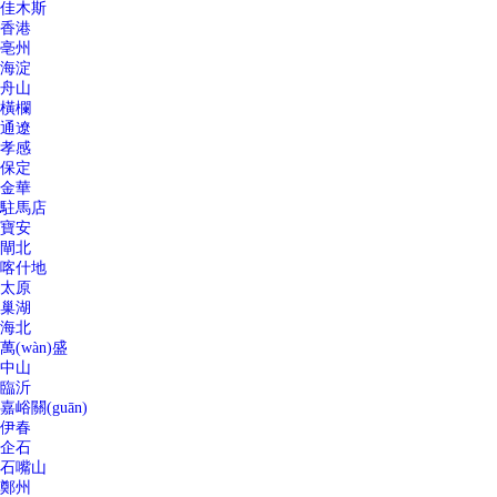
佳木斯
香港
亳州
海淀
舟山
橫欄
通遼
孝感
保定
金華
駐馬店
寶安
閘北
喀什地
太原
巢湖
海北
萬(wàn)盛
中山
臨沂
嘉峪關(guān)
伊春
企石
石嘴山
鄭州