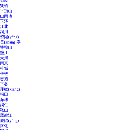
石岐
雙橋
平頂山
山南地
玉溪
江北
銅川
資陽(yáng)
長(zhǎng)寧
雙鴨山
墊江
天河
南京
桂城
張槎
恩施
平谷
萍鄉(xiāng)
福田
海珠
銅仁
鞍山
黑龍江
慶陽(yáng)
懷化