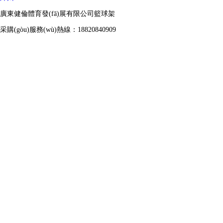
廣東健倫體育發(fā)展有限公司籃球架
采購(gòu)服務(wù)熱線：18820840909