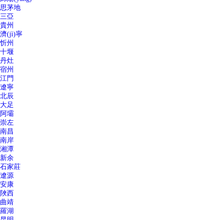
思茅地
三亞
貴州
濟(jì)寧
忻州
十堰
丹灶
宿州
江門
遼寧
北辰
大足
阿壩
崇左
南昌
南岸
湘潭
新余
石家莊
遼源
安康
陜西
曲靖
羅湖
昆明