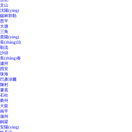
文山
沈陽(yáng)
錫林郭勒
恩平
大塘
三角
貴陽(yáng)
長(zhǎng)治
勒流
沙頭
長(zhǎng)春
瀘州
西安
珠海
巴彥淖爾
陳村
婁底
石柱
衢州
大龍
南平
滁州
銅梁
安陽(yáng)