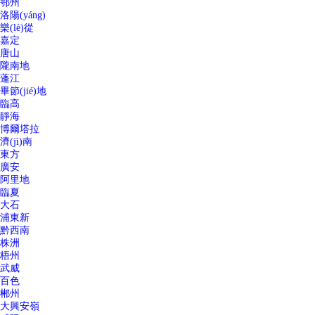
鄂州
洛陽(yáng)
樂(lè)從
嘉定
唐山
隴南地
蓬江
畢節(jié)地
臨高
靜海
博爾塔拉
濟(jì)南
東方
廣安
阿里地
臨夏
大石
浦東新
黔西南
株洲
梧州
武威
百色
郴州
大興安嶺