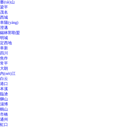
臺(tái)山
梁平
茂名
西城
阜陽(yáng)
澄邁
錫林郭勒盟
明城
定西地
阜新
四川
焦作
常平
大朗
內(nèi)江
白云
港口
本溪
臨滄
獅山
淄博
鶴山
市橋
通州
虹口