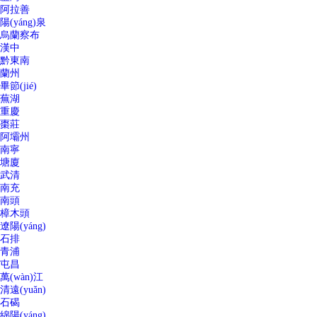
阿拉善
陽(yáng)泉
烏蘭察布
漢中
黔東南
蘭州
畢節(jié)
蕪湖
重慶
棗莊
阿壩州
南寧
塘廈
武清
南充
南頭
樟木頭
遼陽(yáng)
石排
青浦
屯昌
萬(wàn)江
清遠(yuǎn)
石碣
綿陽(yáng)