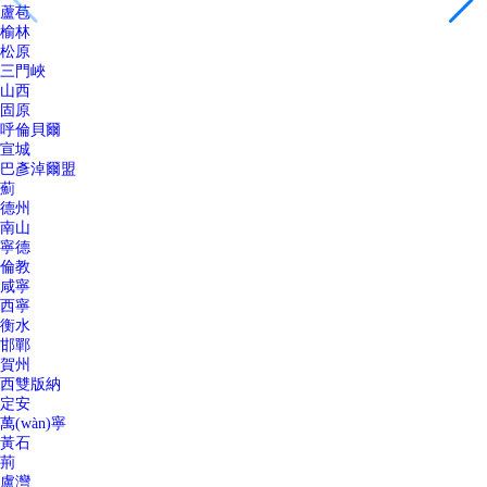
蘆苞
榆林
松原
三門峽
山西
固原
呼倫貝爾
宣城
巴彥淖爾盟
薊
德州
南山
寧德
倫教
咸寧
西寧
衡水
邯鄲
賀州
西雙版納
定安
萬(wàn)寧
黃石
荊
盧灣