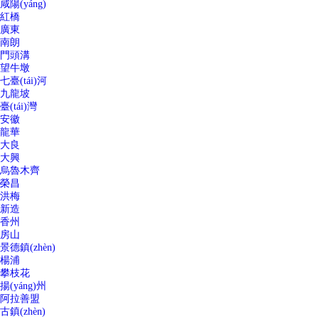
咸陽(yáng)
紅橋
廣東
南朗
門頭溝
望牛墩
七臺(tái)河
九龍坡
臺(tái)灣
安徽
龍華
大良
大興
烏魯木齊
榮昌
洪梅
新造
香州
房山
景德鎮(zhèn)
楊浦
攀枝花
揚(yáng)州
阿拉善盟
古鎮(zhèn)