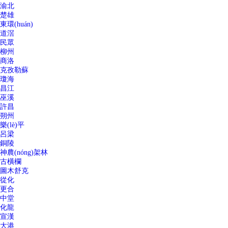
渝北
楚雄
東環(huán)
道滘
民眾
柳州
商洛
克孜勒蘇
瓊海
昌江
巫溪
許昌
朔州
樂(lè)平
呂梁
銅陵
神農(nóng)架林
古橫欄
圖木舒克
從化
更合
中堂
化龍
宣漢
大港