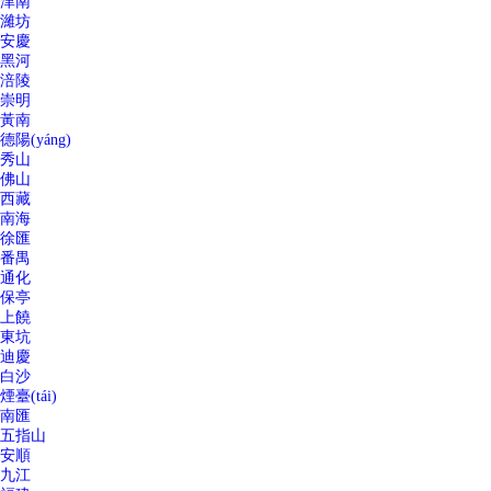
津南
濰坊
安慶
黑河
涪陵
崇明
黃南
德陽(yáng)
秀山
佛山
西藏
南海
徐匯
番禺
通化
保亭
上饒
東坑
迪慶
白沙
煙臺(tái)
南匯
五指山
安順
九江