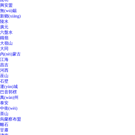
興安盟
無(wú)錫
新鄉(xiāng)
陵水
廣元
六盤水
鐵嶺
大嶺山
大同
內(nèi)蒙古
江海
昌吉
河西
巫山
石壁
運(yùn)城
巴音郭楞
萬(wàn)州
泰安
中衛(wèi)
茶山
烏蘭察布盟
離石
甘肅