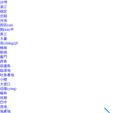
沙灣
湛江
德宏
忠縣
河池
西區(qū)
開(kāi)平
黃江
大慶
長(zhǎng)沙
橋南
順德
廈門
西青
葫蘆島
臨滄地
吐魯番地
小欖
大渡口
信陽(yáng)
楊和
祖廟
巴中
貴港
海東地