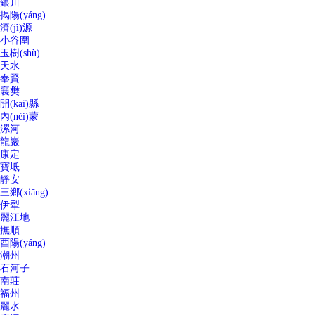
銀川
揭陽(yáng)
濟(jì)源
小谷圍
玉樹(shù)
天水
奉賢
襄樊
開(kāi)縣
內(nèi)蒙
漯河
龍巖
康定
寶坻
靜安
三鄉(xiāng)
伊犁
麗江地
撫順
酉陽(yáng)
潮州
石河子
南莊
福州
麗水