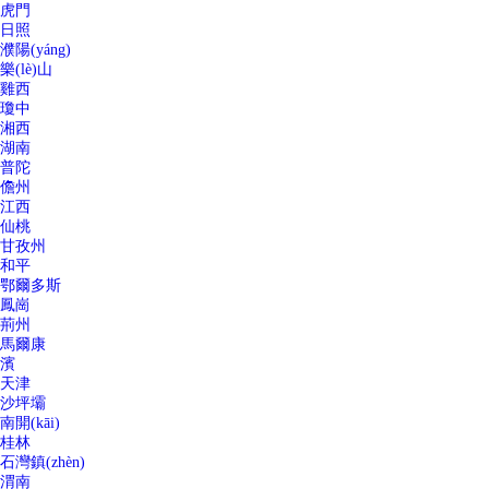
虎門
日照
濮陽(yáng)
樂(lè)山
雞西
瓊中
湘西
湖南
普陀
儋州
江西
仙桃
甘孜州
和平
鄂爾多斯
鳳崗
荊州
馬爾康
濱
天津
沙坪壩
南開(kāi)
桂林
石灣鎮(zhèn)
渭南