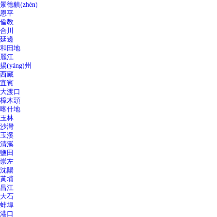
景德鎮(zhèn)
恩平
倫教
合川
延邊
和田地
麗江
揚(yáng)州
西藏
宜賓
大渡口
樟木頭
喀什地
玉林
沙灣
玉溪
清溪
鹽田
崇左
沈陽
黃埔
昌江
大石
蚌埠
港口