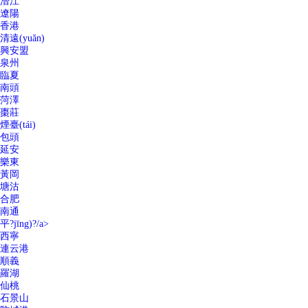
潛江
遼陽
香港
清遠(yuǎn)
興安盟
泉州
臨夏
南頭
菏澤
棗莊
煙臺(tái)
包頭
延安
樂東
黃岡
塘沽
合肥
南通
平?jīng)?/a>
西寧
連云港
順義
羅湖
仙桃
石景山