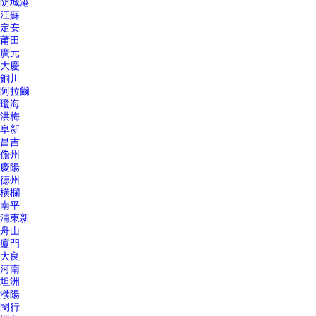
防城港
江蘇
定安
莆田
廣元
大慶
銅川
阿拉爾
瓊海
洪梅
阜新
昌吉
儋州
慶陽
德州
橫欄
南平
浦東新
舟山
廈門
大良
河南
坦洲
濮陽
閔行