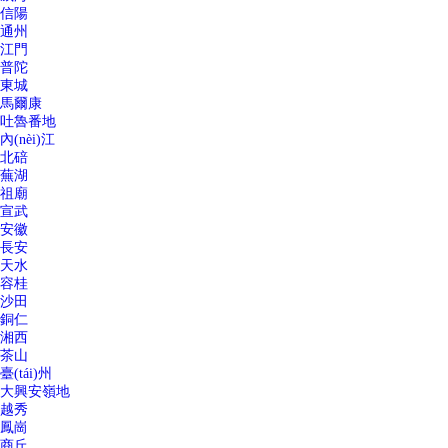
信陽
通州
江門
普陀
東城
馬爾康
吐魯番地
內(nèi)江
北碚
蕪湖
祖廟
宣武
安徽
長安
天水
容桂
沙田
銅仁
湘西
茶山
臺(tái)州
大興安嶺地
越秀
鳳崗
商丘