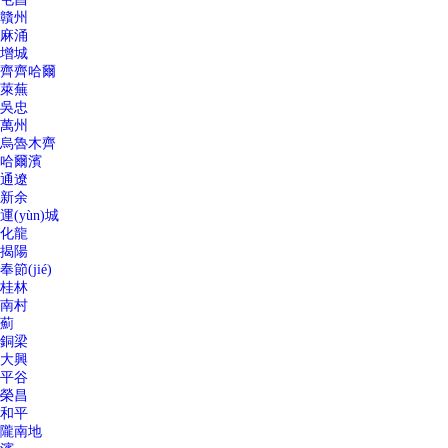
贛州
麻涌
增城
齊齊哈爾
萊蕪
吳忠
萬州
烏魯木齊
哈爾濱
通遼
新余
運(yùn)城
化龍
揭陽
奉節(jié)
桂林
南村
薊
銅梁
大興
平谷
榮昌
和平
隴南地