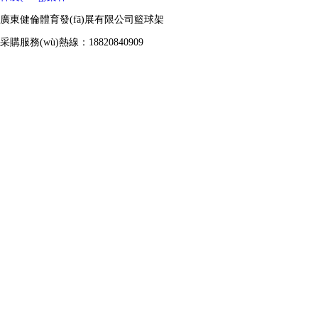
廣東健倫體育發(fā)展有限公司籃球架
采購服務(wù)熱線：18820840909