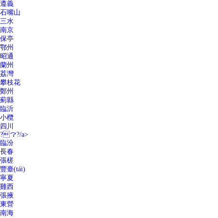
遵義
石嘴山
三水
南京
保亭
鄂州
昭通
蘭州
荔灣
攀枝花
鄭州
薊縣
臨沂
小欖
四川
?？?/a>
臨汾
長春
張槎
豐臺(tái)
寧夏
雞西
張掖
東營
南海