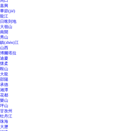
周口
嘉興
畢節(jié)
龍江
日喀則地
大嶺山
南開
秀山
鎮(zhèn)江
山西
博爾塔拉
迪慶
懷柔
鞍山
大龍
邵陽
承德
湘潭
花都
樂山
坪山
甘孜州
牡丹江
珠海
大瀝