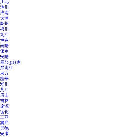
江北
池州
淮南
大港
欽州
梧州
九江
伊春
南陽
保定
安陽
畢節(jié)地
黑龍江
東方
龍華
潮州
黃江
眉山
吉林
遼源
從化
三亞
婁底
景德
安康