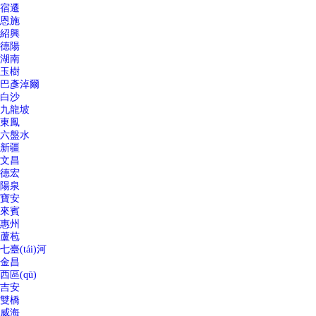
宿遷
恩施
紹興
德陽
湖南
玉樹
巴彥淖爾
白沙
九龍坡
東鳳
六盤水
新疆
文昌
德宏
陽泉
寶安
來賓
惠州
蘆苞
七臺(tái)河
金昌
西區(qū)
吉安
雙橋
威海