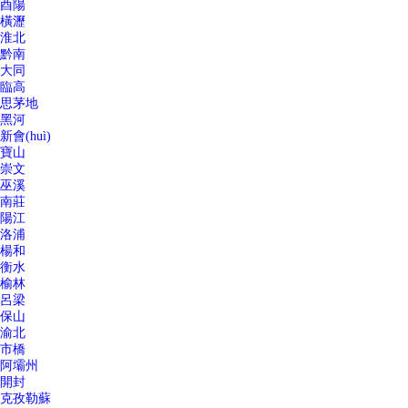
酉陽
橫瀝
淮北
黔南
大同
臨高
思茅地
黑河
新會(huì)
寶山
崇文
巫溪
南莊
陽江
洛浦
楊和
衡水
榆林
呂梁
保山
渝北
市橋
阿壩州
開封
克孜勒蘇