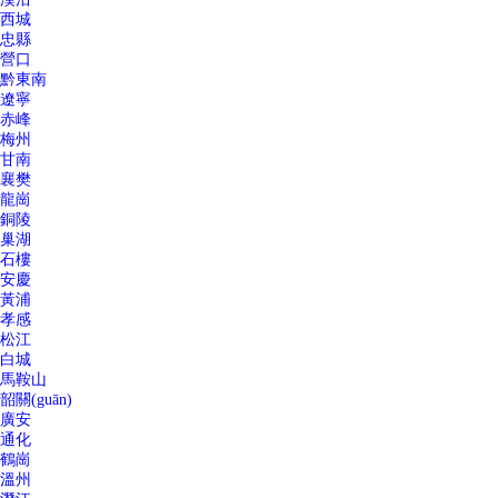
西城
忠縣
營口
黔東南
遼寧
赤峰
梅州
甘南
襄樊
龍崗
銅陵
巢湖
石樓
安慶
黃浦
孝感
松江
白城
馬鞍山
韶關(guān)
廣安
通化
鶴崗
溫州