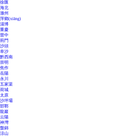
徐匯
海北
滁州
萍鄉(xiāng)
淄博
重慶
晉中
荊門
沙頭
阜沙
黔西南
崇明
焦作
岳陽
永川
五家渠
荷城
太原
沙坪壩
邯鄲
龍巖
云陽
神灣
盤錦
涼山