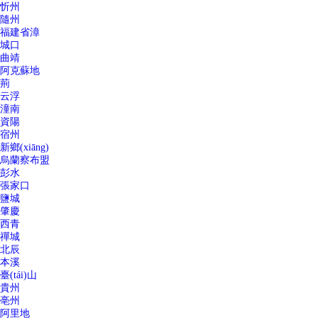
忻州
隨州
福建省漳
城口
曲靖
阿克蘇地
荊
云浮
潼南
資陽
宿州
新鄉(xiāng)
烏蘭察布盟
彭水
張家口
鹽城
肇慶
西青
禪城
北辰
本溪
臺(tái)山
貴州
亳州
阿里地