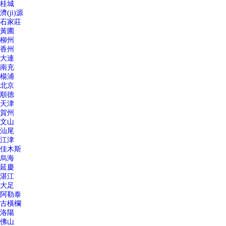
桂城
濟(jì)源
石家莊
黃圃
柳州
香州
大連
南充
楊浦
北京
順德
天津
賀州
文山
汕尾
江津
佳木斯
烏海
延慶
湛江
大足
阿勒泰
古橫欄
洛陽
佛山