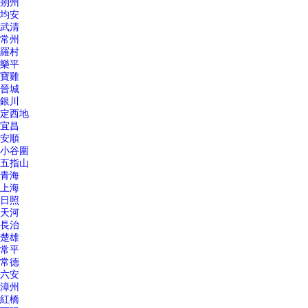
朔州
均安
武清
常州
羅村
樂平
寶雞
晉城
銀川
定西地
宜昌
安順
小谷圍
五指山
青海
上海
日照
天河
長治
楚雄
常平
常德
六安
漳州
紅橋