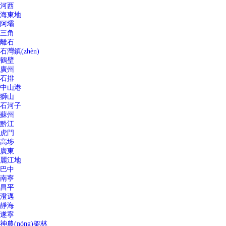
河西
海東地
阿壩
三角
離石
石灣鎮(zhèn)
鶴壁
廣州
石排
中山港
獅山
石河子
蘇州
黔江
虎門
高埗
廣東
麗江地
巴中
南寧
昌平
澄邁
靜海
遂寧
神農(nóng)架林