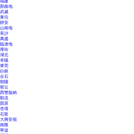
福建
那曲地
武威
東坑
靜安
山南地
長沙
萬盛
臨滄地
厚街
湖北
阜陽
東莞
白銀
企石
朝陽
密云
西雙版納
勒流
固原
杏壇
石龍
大興安嶺
南匯
寧波