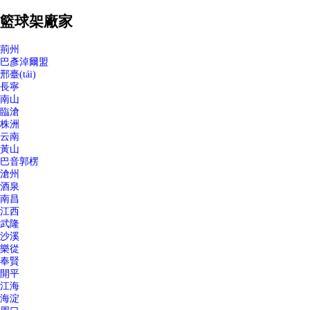
籃球架廠家
荊州
巴彥淖爾盟
邢臺(tái)
長寧
南山
臨滄
株洲
云南
黃山
巴音郭楞
滄州
酒泉
南昌
江西
武隆
沙溪
樂從
奉賢
開平
江海
海淀