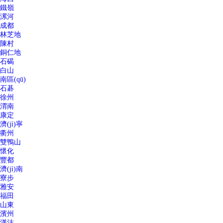
鐵嶺
漯河
成都
林芝地
陳村
銅仁地
石碣
白山
南區(qū)
石碁
徐州
渭南
康定
濟(jì)寧
衢州
雙鴨山
懷化
豐都
濟(jì)南
寮步
雅安
福田
山東
濱州
漢沽