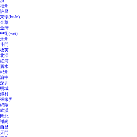
濱
福州
許昌
東環(huán)
金華
金灣
中衛(wèi)
永州
斗門
板芙
北滘
紅河
麗水
郴州
渝中
深圳
明城
鐘村
張家界
綿陽
武漢
閘北
謝崗
西昌
天門