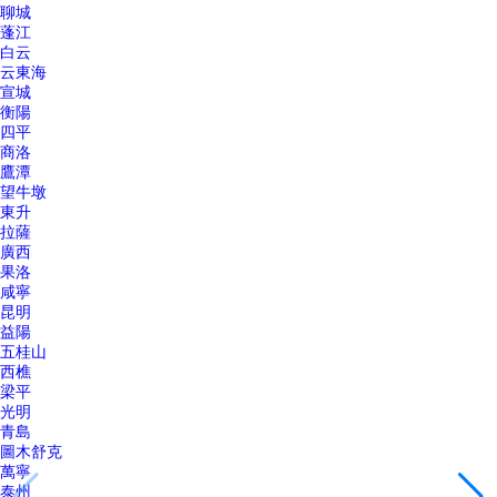
聊城
蓬江
白云
云東海
宣城
衡陽
四平
商洛
鷹潭
望牛墩
東升
拉薩
廣西
果洛
咸寧
昆明
益陽
五桂山
西樵
梁平
光明
青島
圖木舒克
萬寧
泰州