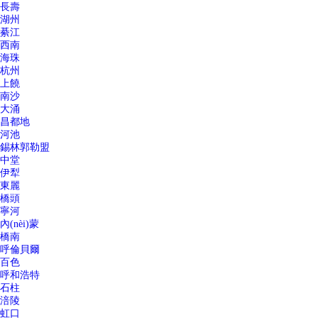
長壽
湖州
綦江
西南
海珠
杭州
上饒
南沙
大涌
昌都地
河池
錫林郭勒盟
中堂
伊犁
東麗
橋頭
寧河
內(nèi)蒙
橋南
呼倫貝爾
百色
呼和浩特
石柱
涪陵
虹口