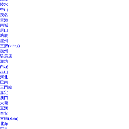
陵水
中山
茂名
貴港
南城
唐山
塘廈
瀘州
三鄉(xiāng)
撫州
駐馬店
濰坊
白坭
巫山
河北
巴南
三門峽
嘉定
澳門
大塘
宣漢
泰安
古鎮(zhèn)
北海
屯昌