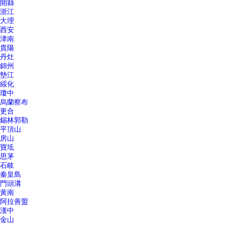
開縣
浙江
大理
西安
津南
貴陽
丹灶
錦州
墊江
綏化
瓊中
烏蘭察布
更合
錫林郭勒
平頂山
房山
寶坻
思茅
石岐
秦皇島
門頭溝
黃南
阿拉善盟
漢中
金山