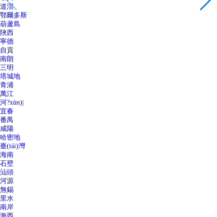
道滘
鄂爾多斯
葫蘆島
陜西
寧德
自貢
南朗
三明
塔城地
青浦
萬江
河?xùn)|
宜春
番禺
咸陽
哈密地
臺(tái)灣
海南
石壁
汕頭
河源
無錫
里水
南岸
海西