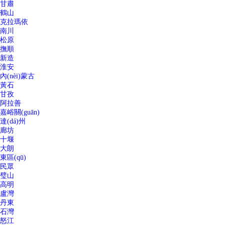
甘肅
鶴山
克拉瑪依
南川
松原
撫順
新造
淮安
內(nèi)蒙古
黃石
甘孜
阿拉善
嘉峪關(guān)
達(dá)州
廊坊
十堰
大朗
東區(qū)
民眾
璧山
高明
盧灣
丹東
石灣
怒江