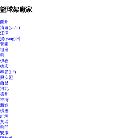
籃球架廠家
蘭州
清遠(yuǎn)
江津
揚(yáng)州
黃圃
祖廟
荊
伊春
德宏
奉節(jié)
興安盟
西昌
河北
德州
神灣
新造
橫瀝
蚌埠
黃埔
荊門
安康