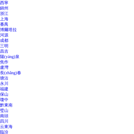
西寧
錦州
浙江
上海
番禺
博爾塔拉
河源
成都
三明
昌吉
陽(yáng)泉
焦作
盧灣
長(zhǎng)春
塘沽
永川
福建
保山
瓊中
黔東南
璧山
南頭
四川
云東海
臨汾