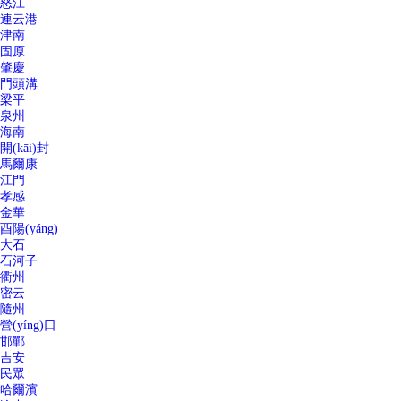
怒江
連云港
津南
固原
肇慶
門頭溝
梁平
泉州
海南
開(kāi)封
馬爾康
江門
孝感
金華
酉陽(yáng)
大石
石河子
衢州
密云
隨州
營(yíng)口
邯鄲
吉安
民眾
哈爾濱