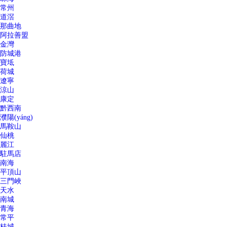
常州
道滘
那曲地
阿拉善盟
金灣
防城港
寶坻
荷城
遼寧
涼山
康定
黔西南
濮陽(yáng)
馬鞍山
仙桃
麗江
駐馬店
南海
平頂山
三門峽
天水
南城
青海
常平
桂城