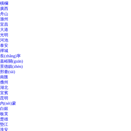
橫欄
廣西
舟山
滁州
宜昌
大港
光明
河池
泰安
禪城
長(zhǎng)寧
嘉峪關(guān)
景德鎮(zhèn)
邢臺(tái)
南匯
儋州
湖北
宜賓
昆明
內(nèi)蒙
白銀
板芙
楚雄
墊江
淮安