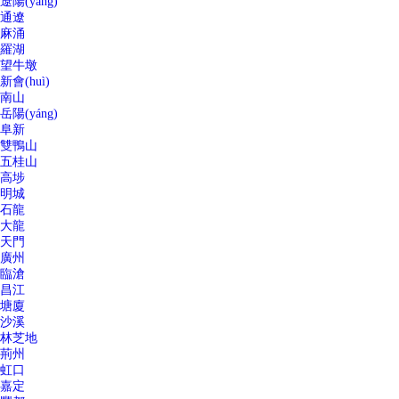
遼陽(yáng)
通遼
麻涌
羅湖
望牛墩
新會(huì)
南山
岳陽(yáng)
阜新
雙鴨山
五桂山
高埗
明城
石龍
大龍
天門
廣州
臨滄
昌江
塘廈
沙溪
林芝地
荊州
虹口
嘉定