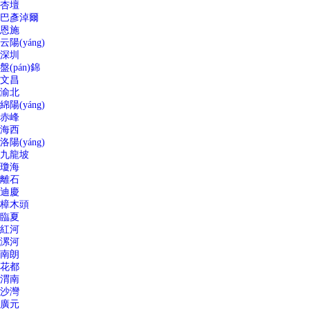
杏壇
巴彥淖爾
恩施
云陽(yáng)
深圳
盤(pán)錦
文昌
渝北
綿陽(yáng)
赤峰
海西
洛陽(yáng)
九龍坡
瓊海
離石
迪慶
樟木頭
臨夏
紅河
漯河
南朗
花都
渭南
沙灣
廣元