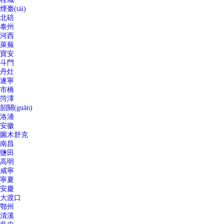
煙臺(tái)
北碚
泰州
河西
萊蕪
寶安
斗門
丹灶
遂寧
市橋
菏澤
韶關(guān)
洛浦
安徽
圖木舒克
南昌
鹽田
高明
咸寧
寧夏
安慶
大渡口
鄂州
清溪