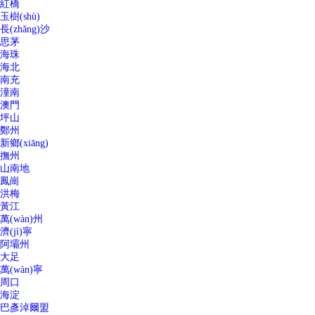
紅橋
玉樹(shù)
長(zhǎng)沙
思茅
海珠
海北
南充
潼南
澳門
坪山
鄭州
新鄉(xiāng)
撫州
山南地
鳳崗
洪梅
黃江
萬(wàn)州
濟(jì)寧
阿壩州
大足
萬(wàn)寧
周口
海淀
巴彥淖爾盟