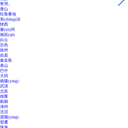
寧河
唐山
吐魯番地
長(zhǎng)治
陜西
臺(tái)州
南區(qū)
白云
百色
徐州
自貢
秦皇島
黃山
巴中
大同
南陽(yáng)
武清
北辰
徐匯
薊縣
漳州
北滘
資陽(yáng)
宿遷
珠海