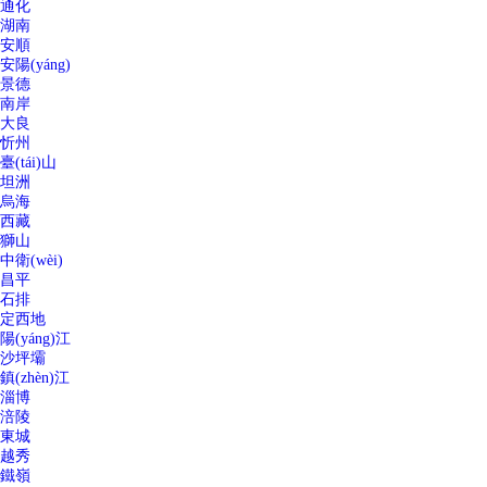
通化
湖南
安順
安陽(yáng)
景德
南岸
大良
忻州
臺(tái)山
坦洲
烏海
西藏
獅山
中衛(wèi)
昌平
石排
定西地
陽(yáng)江
沙坪壩
鎮(zhèn)江
淄博
涪陵
東城
越秀
鐵嶺