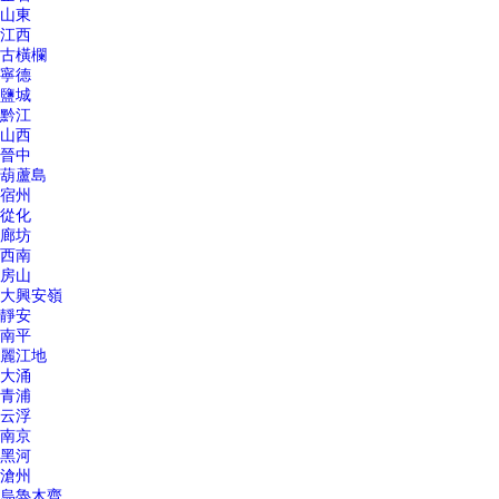
山東
江西
古橫欄
寧德
鹽城
黔江
山西
晉中
葫蘆島
宿州
從化
廊坊
西南
房山
大興安嶺
靜安
南平
麗江地
大涌
青浦
云浮
南京
黑河
滄州
烏魯木齊