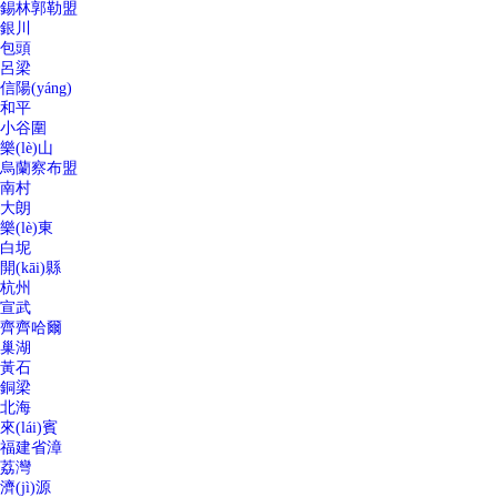
錫林郭勒盟
銀川
包頭
呂梁
信陽(yáng)
和平
小谷圍
樂(lè)山
烏蘭察布盟
南村
大朗
樂(lè)東
白坭
開(kāi)縣
杭州
宣武
齊齊哈爾
巢湖
黃石
銅梁
北海
來(lái)賓
福建省漳
荔灣
濟(jì)源