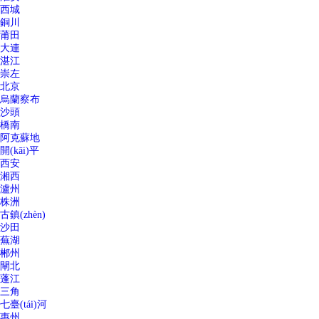
西城
銅川
莆田
大連
湛江
崇左
北京
烏蘭察布
沙頭
橋南
阿克蘇地
開(kāi)平
西安
湘西
瀘州
株洲
古鎮(zhèn)
沙田
蕪湖
郴州
閘北
蓬江
三角
七臺(tái)河
惠州