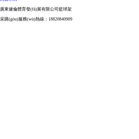
廣東健倫體育發(fā)展有限公司籃球架
采購(gòu)服務(wù)熱線：18820840909