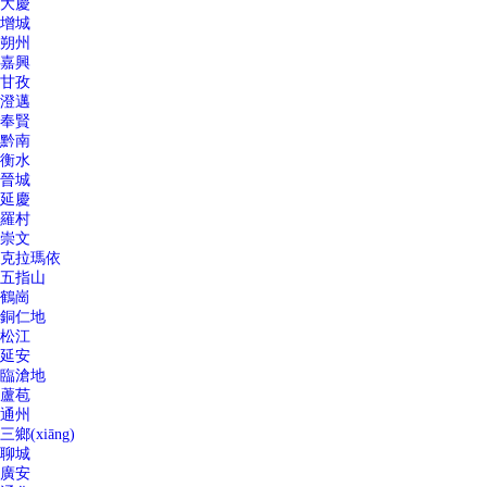
大慶
增城
朔州
嘉興
甘孜
澄邁
奉賢
黔南
衡水
晉城
延慶
羅村
崇文
克拉瑪依
五指山
鶴崗
銅仁地
松江
延安
臨滄地
蘆苞
通州
三鄉(xiāng)
聊城
廣安