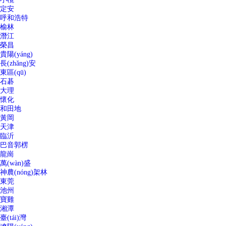
定安
呼和浩特
榆林
潛江
榮昌
貴陽(yáng)
長(zhǎng)安
東區(qū)
石碁
大理
懷化
和田地
黃岡
天津
臨沂
巴音郭楞
龍崗
萬(wàn)盛
神農(nóng)架林
東莞
池州
寶雞
湘潭
臺(tái)灣