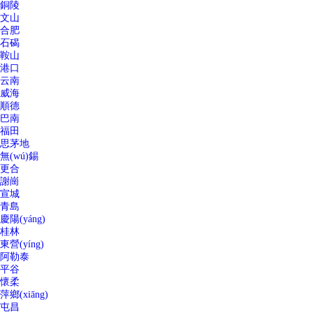
銅陵
文山
合肥
石碣
鞍山
港口
云南
威海
順德
巴南
福田
思茅地
無(wú)錫
更合
謝崗
宣城
青島
慶陽(yáng)
桂林
東營(yíng)
阿勒泰
平谷
懷柔
萍鄉(xiāng)
屯昌