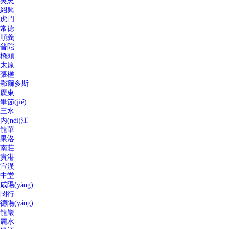
吳忠
紹興
虎門
常德
順義
普陀
橋頭
太原
張槎
鄂爾多斯
廣東
畢節(jié)
三水
內(nèi)江
龍華
果洛
南莊
貴港
宣漢
中堂
咸陽(yáng)
閔行
德陽(yáng)
龍巖
麗水