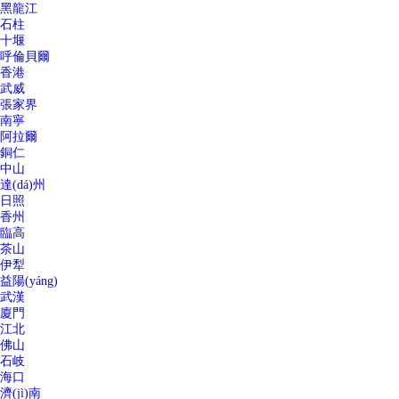
黑龍江
石柱
十堰
呼倫貝爾
香港
武威
張家界
南寧
阿拉爾
銅仁
中山
達(dá)州
日照
香州
臨高
茶山
伊犁
益陽(yáng)
武漢
廈門
江北
佛山
石岐
海口
濟(jì)南