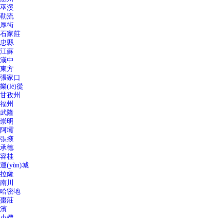
巫溪
勒流
厚街
石家莊
忠縣
江蘇
漢中
東方
張家口
樂(lè)從
甘孜州
福州
武隆
崇明
阿壩
張掖
承德
容桂
運(yùn)城
拉薩
南川
哈密地
棗莊
濱
小欖