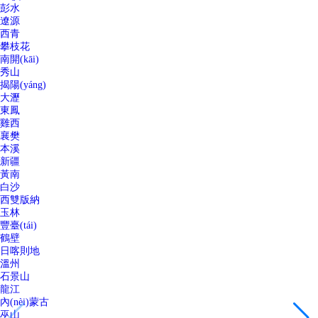
彭水
遼源
西青
攀枝花
南開(kāi)
秀山
揭陽(yáng)
大瀝
東鳳
雞西
襄樊
本溪
新疆
黃南
白沙
西雙版納
玉林
豐臺(tái)
鶴壁
日喀則地
溫州
石景山
龍江
內(nèi)蒙古
巫山