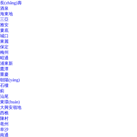
長(zhǎng)壽
酒泉
海東地
三亞
雅安
婁底
城口
東麗
保定
梅州
昭通
浦東新
鷹潭
重慶
朝陽(yáng)
石樓
薊
汕尾
東環(huán)
大興安嶺地
西樵
陳村
亳州
阜沙
南通