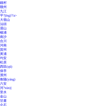
鐘村
贛州
九江
平?jīng)?/a>
大嶺山
汕頭
眉山
楊浦
南沙
合川
河南
賀州
黃浦
均安
松原
西區(qū)
保亭
濱州
衡陽(yáng)
六安
河?xùn)|
里水
金山
甘肅
企石