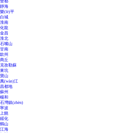
豐都
靜海
樂(lè)平
白城
淮南
化龍
金昌
淮北
石嘴山
甘南
欽州
商丘
克孜勒蘇
東坑
寶山
萬(wàn)江
昌都地
蘇州
楊和
石灣鎮(zhèn)
寧波
上饒
綏化
鶴山
江海