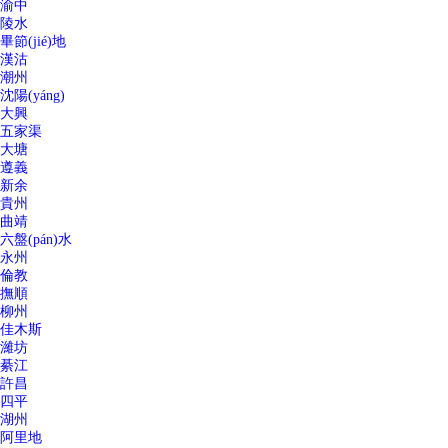
渝中
陵水
畢節(jié)地
漢沽
潮州
沈陽(yáng)
大興
五家渠
大塘
遵義
新余
貴州
曲靖
六盤(pán)水
永州
倫教
撫順
柳州
佳木斯
濰坊
綦江
許昌
四平
湖州
阿里地