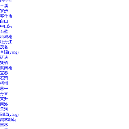
阿拉善
玉溪
寮步
喀什地
白山
中山港
石壁
塔城地
牡丹江
茂名
阜陽(yáng)
延邊
雙橋
隴南地
宜春
石灣
梧州
恩平
丹東
東升
商洛
天河
邵陽(yáng)
錫林郭勒
吉林