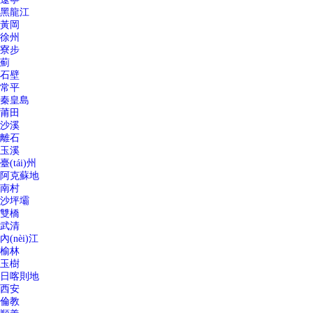
黑龍江
黃岡
徐州
寮步
薊
石壁
常平
秦皇島
莆田
沙溪
離石
玉溪
臺(tái)州
阿克蘇地
南村
沙坪壩
雙橋
武清
內(nèi)江
榆林
玉樹
日喀則地
西安
倫教