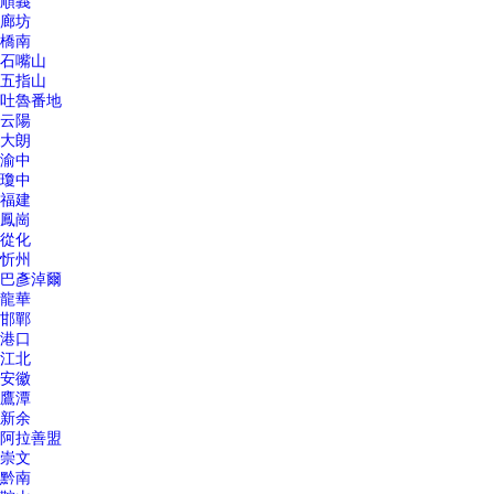
順義
廊坊
橋南
石嘴山
五指山
吐魯番地
云陽
大朗
渝中
瓊中
福建
鳳崗
從化
忻州
巴彥淖爾
龍華
邯鄲
港口
江北
安徽
鷹潭
新余
阿拉善盟
崇文
黔南