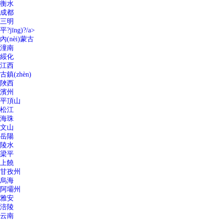
衡水
成都
三明
平?jīng)?/a>
內(nèi)蒙古
潼南
綏化
江西
古鎮(zhèn)
陜西
濱州
平頂山
松江
海珠
文山
岳陽
陵水
梁平
上饒
甘孜州
烏海
阿壩州
雅安
涪陵
云南