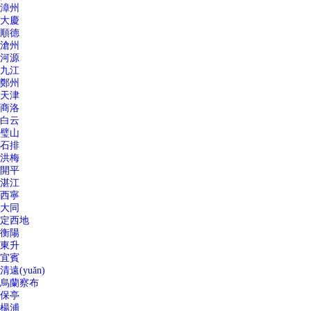
漳州
大慶
順德
滄州
河源
九江
鄭州
天津
商洛
白云
璧山
石排
洪梅
開平
湛江
西寧
大同
定西地
衡陽
東升
宜賓
清遠(yuǎn)
烏蘭察布
保亭
楊浦