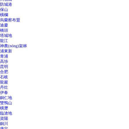
防城港
保山
橫欄
烏蘭察布盟
迪慶
橋頭
塔城地
龍江
神農(nóng)架林
浦東新
青浦
高埗
昆明
合肥
石岐
龍巖
丹灶
伊春
銅仁地
雙鴨山
橫瀝
臨滄地
資陽
銅川
康定