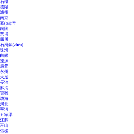
石樓
德陽
瀘州
南京
臺(tái)灣
銅陵
黃埔
四川
石灣鎮(zhèn)
珠海
白銀
遼源
廣元
永州
大足
長治
麻涌
寶雞
瓊海
河北
寧河
五家渠
江蘇
巫山
張槎