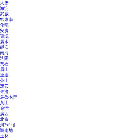
大瀝
海淀
武威
黔東南
化龍
安慶
寶坻
麗水
靜安
南海
沈陽
黃石
眉山
重慶
茶山
定安
果洛
烏魯木齊
黃山
金灣
廣西
北京
河?xùn)|
隴南地
玉林