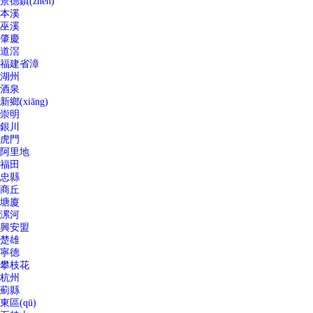
景德鎮(zhèn)
本溪
巫溪
肇慶
道滘
福建省漳
湖州
酒泉
新鄉(xiāng)
崇明
銀川
虎門
阿里地
福田
忠縣
商丘
塘廈
漯河
興安盟
楚雄
寧德
攀枝花
杭州
薊縣
東區(qū)