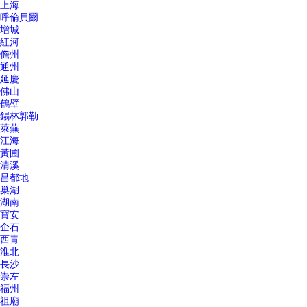
上海
呼倫貝爾
增城
紅河
儋州
通州
延慶
佛山
鶴壁
錫林郭勒
萊蕪
江海
黃圃
清溪
昌都地
巢湖
湖南
寶安
企石
西青
淮北
長沙
崇左
福州
祖廟