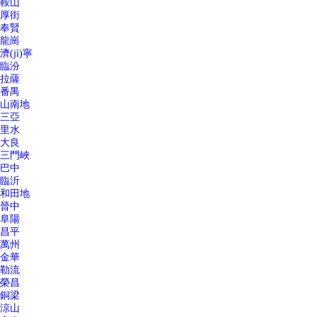
鞍山
厚街
奉賢
龍崗
濟(jì)寧
臨汾
拉薩
番禺
山南地
三亞
里水
大良
三門峽
巴中
臨沂
和田地
晉中
阜陽
昌平
萬州
金華
勒流
榮昌
銅梁
涼山