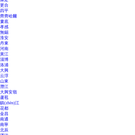
更合
四平
齊齊哈爾
婁底
孝感
無錫
淮安
丹東
河南
黃江
淄博
洛浦
大興
云浮
山東
潛江
大興安嶺
蘆苞
鎮(zhèn)江
花都
金昌
南通
南寧
北辰