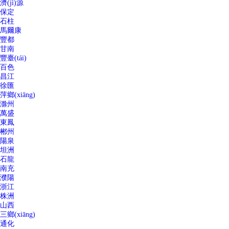
濟(jì)源
保定
石柱
馬爾康
豐都
甘南
豐臺(tái)
百色
昌江
徐匯
萍鄉(xiāng)
滁州
萬盛
東鳳
郴州
陽泉
坦洲
石龍
南充
濮陽
浙江
株洲
山西
三鄉(xiāng)
通化