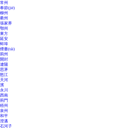
常州
奉節(jié)
柳州
衢州
張家界
鄂州
東方
延安
蚌埠
煙臺(tái)
荊州
開封
遼陽
思茅
怒江
天河
濱
永川
西南
荊門
梧州
泉州
和平
澄邁
石河子