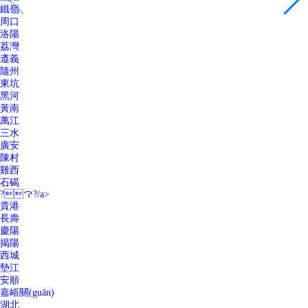
鐵嶺
周口
洛陽
荔灣
遵義
隨州
東坑
黑河
黃南
萬江
三水
廣安
陳村
雞西
石碣
?？?/a>
貴港
長壽
慶陽
揭陽
西城
墊江
安順
嘉峪關(guān)
湖北