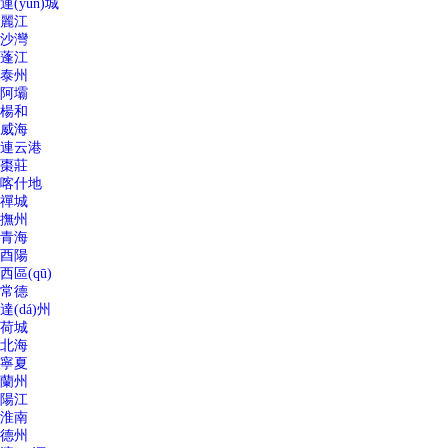
運(yùn)城
麗江
沙灣
蓬江
泰州
阿壩
楊和
威海
連云港
棗莊
喀什地
禪城
撫州
青海
酉陽
西區(qū)
常德
達(dá)州
荷城
北海
寧夏
蘭州
陽江
淮南
德州