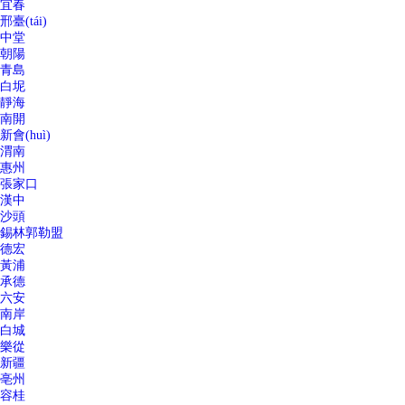
宜春
邢臺(tái)
中堂
朝陽
青島
白坭
靜海
南開
新會(huì)
渭南
惠州
張家口
漢中
沙頭
錫林郭勒盟
德宏
黃浦
承德
六安
南岸
白城
樂從
新疆
亳州
容桂