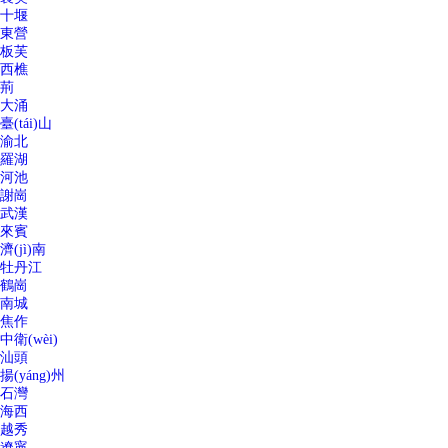
十堰
東營
板芙
西樵
荊
大涌
臺(tái)山
渝北
羅湖
河池
謝崗
武漢
來賓
濟(jì)南
牡丹江
鶴崗
南城
焦作
中衛(wèi)
汕頭
揚(yáng)州
石灣
海西
越秀
遼寧