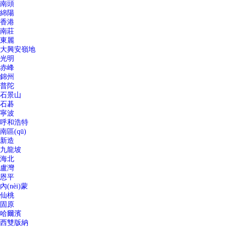
南頭
綿陽
香港
南莊
東麗
大興安嶺地
光明
赤峰
錦州
普陀
石景山
石碁
寧波
呼和浩特
南區(qū)
新造
九龍坡
海北
盧灣
恩平
內(nèi)蒙
仙桃
固原
哈爾濱
西雙版納