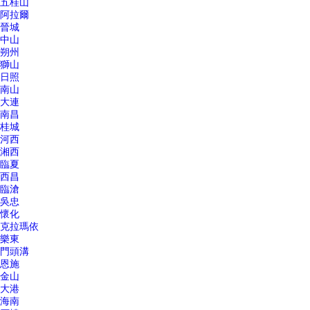
五桂山
阿拉爾
晉城
中山
朔州
獅山
日照
南山
大連
南昌
桂城
河西
湘西
臨夏
西昌
臨滄
吳忠
懷化
克拉瑪依
樂東
門頭溝
恩施
金山
大港
海南