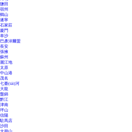
鹽田
宿州
鶴山
遂寧
石家莊
廈門
阜沙
巴彥淖爾盟
長安
張掖
蘇州
麗江地
太原
中山港
茂名
七臺(tái)河
大龍
盤錦
黔江
津南
坪山
信陽
駐馬店
沙田
大嶺山