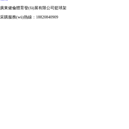
廣東健倫體育發(fā)展有限公司籃球架
采購服務(wù)熱線：18820840909