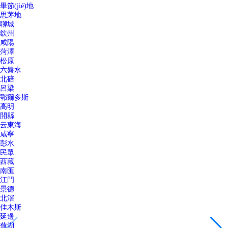
畢節(jié)地
思茅地
聊城
欽州
咸陽
菏澤
松原
六盤水
北碚
呂梁
鄂爾多斯
高明
開縣
云東海
咸寧
彭水
民眾
西藏
南匯
江門
景德
北滘
佳木斯
延邊
蕪湖