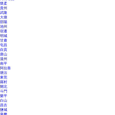
懷柔
貴州
武隆
大塘
邵陽
池州
宿遷
明城
甘肅
屯昌
自貢
唐山
溫州
南平
阿拉善
塘沽
東莞
羅村
閘北
斗門
樂平
白山
昌吉
鹽城
襄樊