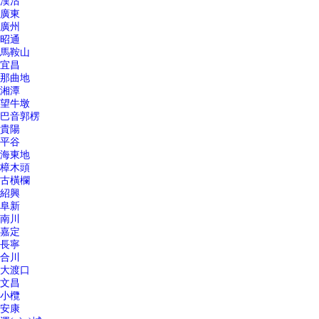
漢沽
廣東
廣州
昭通
馬鞍山
宜昌
那曲地
湘潭
望牛墩
巴音郭楞
貴陽
平谷
海東地
樟木頭
古橫欄
紹興
阜新
南川
嘉定
長寧
合川
大渡口
文昌
小欖
安康