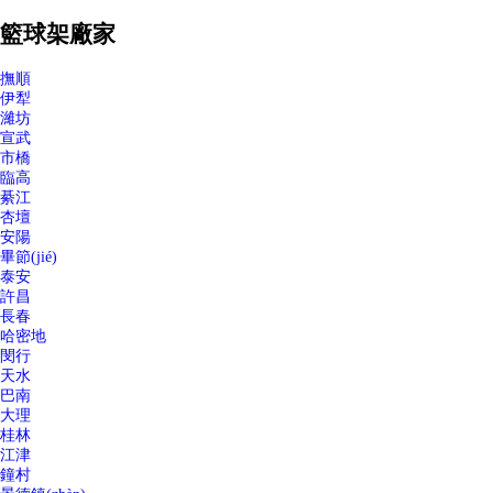
籃球架廠家
撫順
伊犁
濰坊
宣武
市橋
臨高
綦江
杏壇
安陽
畢節(jié)
泰安
許昌
長春
哈密地
閔行
天水
巴南
大理
桂林
江津
鐘村