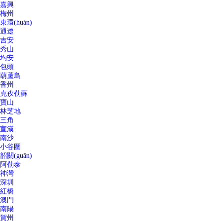
嘉興
梅州
東環(huán)
通遼
吉安
秀山
均安
包頭
葫蘆島
香州
克孜勒蘇
寶山
林芝地
三角
宣漢
南沙
小谷圍
韶關(guān)
阿勒泰
神灣
深圳
紅橋
澳門
南陽
賀州