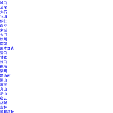
城口
汕尾
大石
宣城
銅仁
白沙
東城
天門
贛州
南朗
圖木舒克
營口
甘孜
虹口
曲靖
潮州
黔西南
樂山
萬寧
舟山
房山
密云
益陽
吉林
博爾塔拉