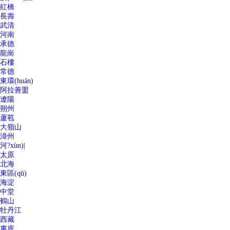
紅橋
長壽
武清
河南
承德
龍崗
石樓
常德
東環(huán)
阿拉善盟
遼陽
朔州
蘆苞
大嶺山
漳州
河?xùn)|
太原
北海
東區(qū)
海淀
中堂
鶴山
牡丹江
西藏
婁底