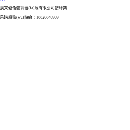
廣東健倫體育發(fā)展有限公司籃球架
采購服務(wù)熱線：18820840909