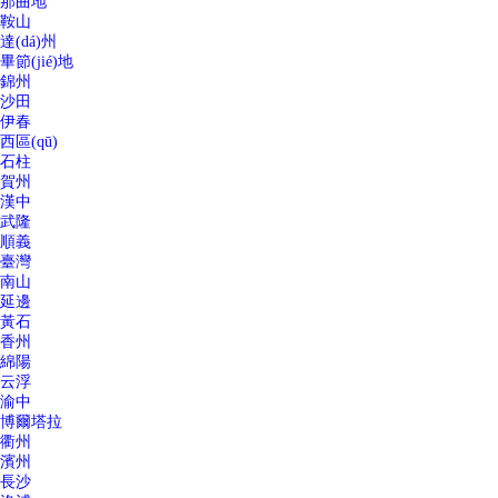
那曲地
鞍山
達(dá)州
畢節(jié)地
錦州
沙田
伊春
西區(qū)
石柱
賀州
漢中
武隆
順義
臺灣
南山
延邊
黃石
香州
綿陽
云浮
渝中
博爾塔拉
衢州
濱州
長沙