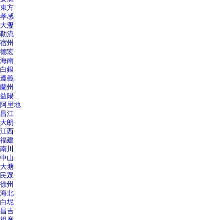
東方
孝感
大瀝
勒流
宿州
德宏
海南
白銀
遵義
蘭州
益陽
阿里地
昌江
大朗
江西
福建
南川
中山
大塘
民眾
徐州
海北
白坭
昌吉
祖廟