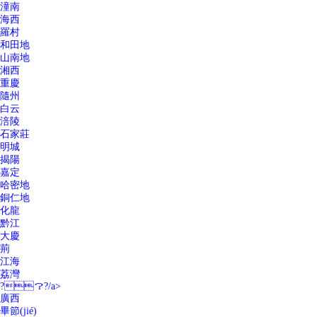
潼南
海西
羅村
和田地
山南地
湘西
重慶
隨州
白云
涪陵
石家莊
明城
揭陽
嘉定
哈密地
銅仁地
化龍
黔江
大慶
荊
江海
荔灣
?？?/a>
廣西
畢節(jié)