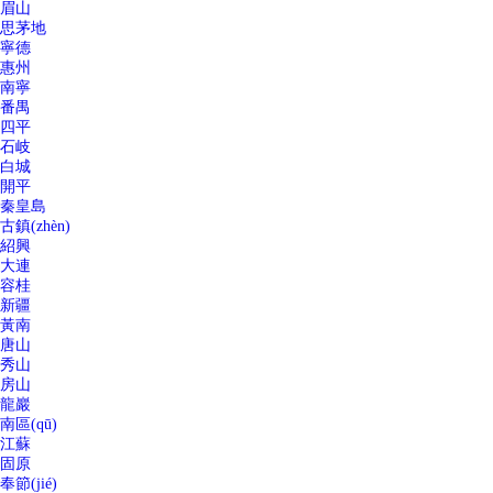
眉山
思茅地
寧德
惠州
南寧
番禺
四平
石岐
白城
開平
秦皇島
古鎮(zhèn)
紹興
大連
容桂
新疆
黃南
唐山
秀山
房山
龍巖
南區(qū)
江蘇
固原
奉節(jié)