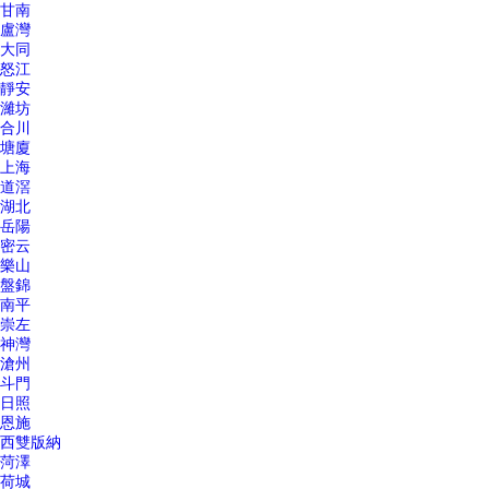
甘南
盧灣
大同
怒江
靜安
濰坊
合川
塘廈
上海
道滘
湖北
岳陽
密云
樂山
盤錦
南平
崇左
神灣
滄州
斗門
日照
恩施
西雙版納
菏澤
荷城