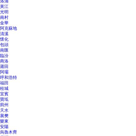
洛浦
黃江
光明
南村
金華
阿克蘇地
清溪
懷化
包頭
南匯
臨汾
商洛
莆田
阿壩
呼和浩特
福田
桂城
宜賓
寶坻
荊州
天水
襄樊
樂東
安陽
烏魯木齊