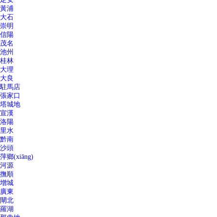
黃浦
大石
崇明
信陽
茂名
池州
桂林
大理
大良
駐馬店
張家口
塔城地
宣漢
洛陽
里水
黔南
沙頭
萍鄉(xiāng)
河源
撫順
增城
廣東
閘北
羅湖