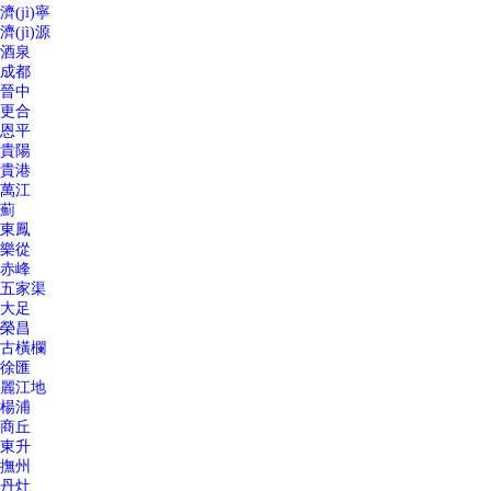
濟(jì)寧
濟(jì)源
酒泉
成都
晉中
更合
恩平
貴陽
貴港
萬江
薊
東鳳
樂從
赤峰
五家渠
大足
榮昌
古橫欄
徐匯
麗江地
楊浦
商丘
東升
撫州
丹灶