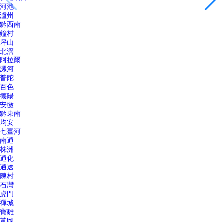
河池
瀘州
黔西南
鐘村
坪山
北滘
阿拉爾
漯河
普陀
百色
德陽
安徽
黔東南
均安
七臺河
南通
株洲
通化
通遼
陳村
石灣
虎門
禪城
寶雞
黃岡