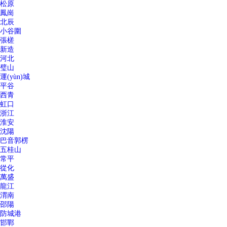
松原
鳳崗
北辰
小谷圍
張槎
新造
河北
璧山
運(yùn)城
平谷
西青
虹口
浙江
淮安
沈陽
巴音郭楞
五桂山
常平
從化
萬盛
龍江
渭南
邵陽
防城港
邯鄲