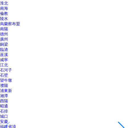
淮北
南海
倫教
陵水
烏蘭察布盟
南陽
德州
廣州
銅梁
臨滄
巫溪
咸寧
江北
石河子
石壁
望牛墩
濮陽
浦東新
湘潭
酉陽
昭通
石排
城口
安慶
福建省漳