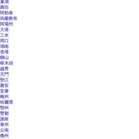
巢湖
廊坊
阿勒泰
烏蘭察布
阿壩州
大港
三水
周口
湖南
杏壇
獅山
樟木頭
越秀
天門
墊江
雅安
安康
梅州
哈爾濱
鄂州
豐都
謝崗
泰州
云南
儋州