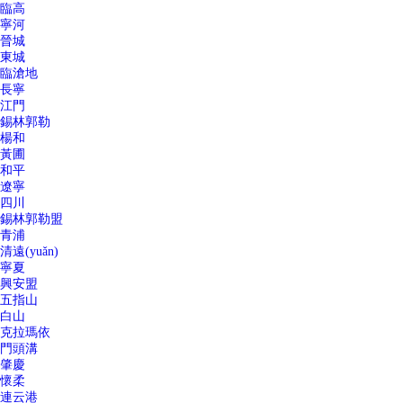
臨高
寧河
晉城
東城
臨滄地
長寧
江門
錫林郭勒
楊和
黃圃
和平
遼寧
四川
錫林郭勒盟
青浦
清遠(yuǎn)
寧夏
興安盟
五指山
白山
克拉瑪依
門頭溝
肇慶
懷柔
連云港