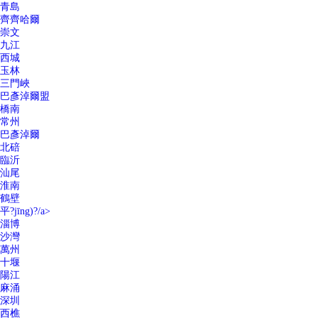
青島
齊齊哈爾
崇文
九江
西城
玉林
三門峽
巴彥淖爾盟
橋南
常州
巴彥淖爾
北碚
臨沂
汕尾
淮南
鶴壁
平?jīng)?/a>
淄博
沙灣
萬州
十堰
陽江
麻涌
深圳
西樵