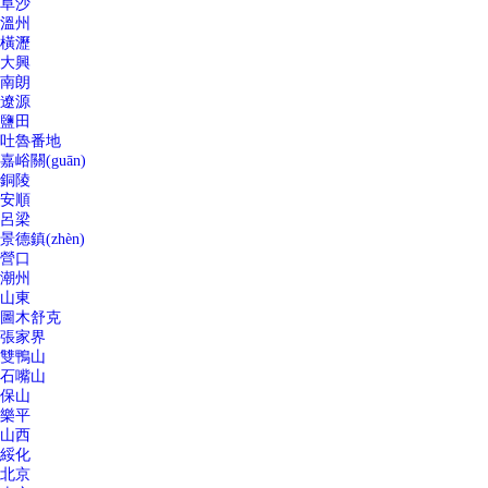
阜沙
溫州
橫瀝
大興
南朗
遼源
鹽田
吐魯番地
嘉峪關(guān)
銅陵
安順
呂梁
景德鎮(zhèn)
營口
潮州
山東
圖木舒克
張家界
雙鴨山
石嘴山
保山
樂平
山西
綏化
北京