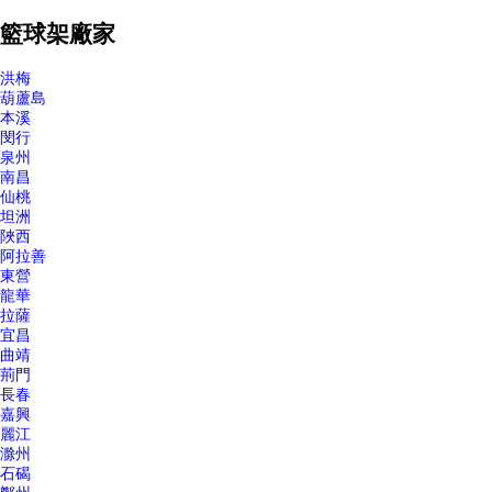
籃球架廠家
洪梅
葫蘆島
本溪
閔行
泉州
南昌
仙桃
坦洲
陜西
阿拉善
東營
龍華
拉薩
宜昌
曲靖
荊門
長春
嘉興
麗江
滁州
石碣