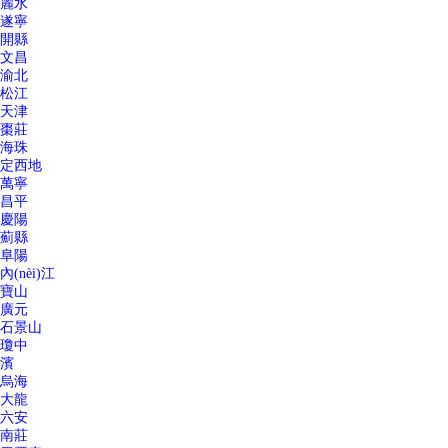
麗水
遂寧
開縣
文昌
渝北
松江
天津
棗莊
海珠
定西地
萬寧
昌平
慶陽
薊縣
阜陽
內(nèi)江
寶山
廣元
石景山
瓊中
濱
烏海
大龍
六安
南莊