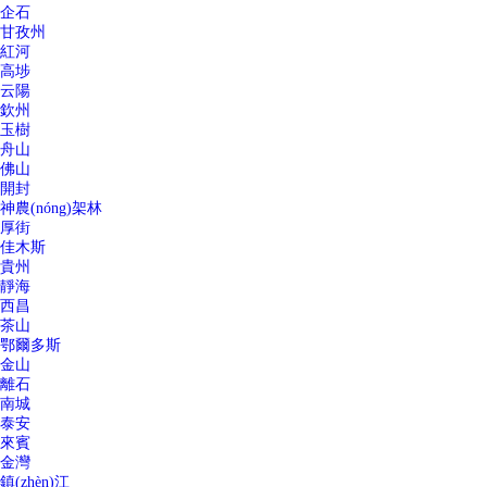
企石
甘孜州
紅河
高埗
云陽
欽州
玉樹
舟山
佛山
開封
神農(nóng)架林
厚街
佳木斯
貴州
靜海
西昌
茶山
鄂爾多斯
金山
離石
南城
泰安
來賓
金灣
鎮(zhèn)江