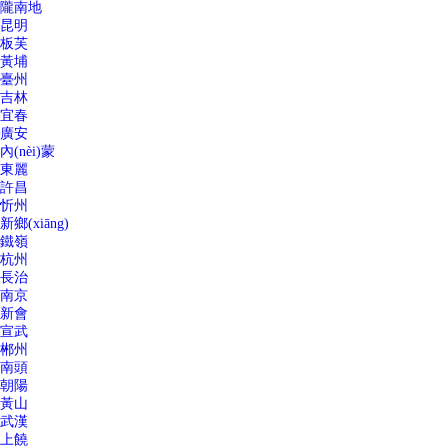
隴南地
昆明
板芙
黃埔
臺州
吉林
宜春
廣安
內(nèi)蒙
東麗
許昌
忻州
新鄉(xiāng)
鐵嶺
杭州
長治
南京
新會
宣武
郴州
南頭
朝陽
黃山
武漢
上饒