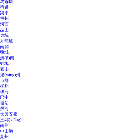
馬爾康
宿遷
梁平
福州
河西
巫山
東坑
九龍坡
南開
鹽城
濟(jì)南
蚌埠
臺山
揚(yáng)州
市橋
柳州
珠海
巴中
塘沽
黑河
大興安嶺
三鄉(xiāng)
南岸
中山港
湖州