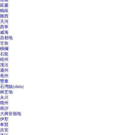
延慶
鶴崗
雞西
天河
西寧
威海
昌都地
甘孜
橫欄
石龍
梧州
漢沽
通州
亳州
豐臺
石灣鎮(zhèn)
林芝地
永川
贛州
南沙
大興安嶺地
伊犁
奉賢
吉安