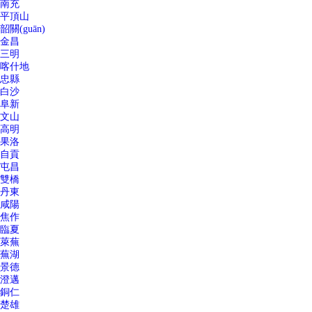
南充
平頂山
韶關(guān)
金昌
三明
喀什地
忠縣
白沙
阜新
文山
高明
果洛
自貢
屯昌
雙橋
丹東
咸陽
焦作
臨夏
萊蕪
蕪湖
景德
澄邁
銅仁
楚雄