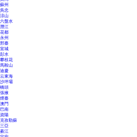
蘇州
吳忠
涼山
六盤水
潛江
花都
永州
邢臺
宣城
彭水
攀枝花
馬鞍山
迪慶
云東海
沙坪壩
橋頭
張掖
煙臺
澳門
巴南
資陽
克孜勒蘇
三亞
綦江
定安