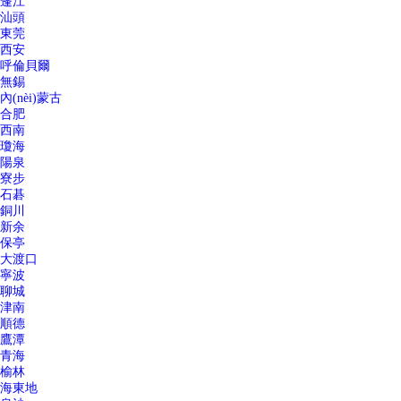
蓬江
汕頭
東莞
西安
呼倫貝爾
無錫
內(nèi)蒙古
合肥
西南
瓊海
陽泉
寮步
石碁
銅川
新余
保亭
大渡口
寧波
聊城
津南
順德
鷹潭
青海
榆林
海東地