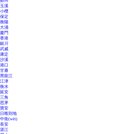
鄭州
玉溪
小欖
保定
衡陽
大涌
廈門
香港
銀川
武威
康定
沙溪
港口
甘肅
黑龍江
江津
衡水
延安
三角
思茅
寶安
日喀則地
中衛(wèi)
長安
湛江