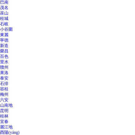
巴南
茂名
巫山
桂城
石岐
小谷圍
東麗
寧德
新造
榮昌
百色
里水
贛州
果洛
泰安
石排
容桂
梅州
六安
山南地
昆明
桂林
宜春
麗江地
酉陽(yáng)