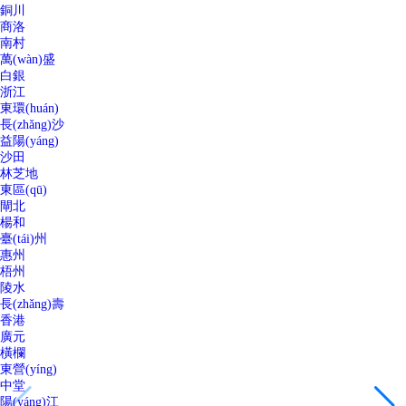
銅川
商洛
南村
萬(wàn)盛
白銀
浙江
東環(huán)
長(zhǎng)沙
益陽(yáng)
沙田
林芝地
東區(qū)
閘北
楊和
臺(tái)州
惠州
梧州
陵水
長(zhǎng)壽
香港
廣元
橫欄
東營(yíng)
中堂
陽(yáng)江