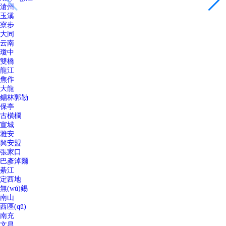
滄州
玉溪
寮步
大同
云南
瓊中
雙橋
龍江
焦作
大龍
錫林郭勒
保亭
古橫欄
宣城
雅安
興安盟
張家口
巴彥淖爾
綦江
定西地
無(wú)錫
南山
西區(qū)
南充
文昌