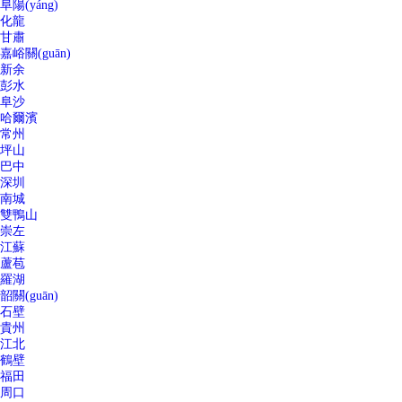
阜陽(yáng)
化龍
甘肅
嘉峪關(guān)
新余
彭水
阜沙
哈爾濱
常州
坪山
巴中
深圳
南城
雙鴨山
崇左
江蘇
蘆苞
羅湖
韶關(guān)
石壁
貴州
江北
鶴壁
福田
周口