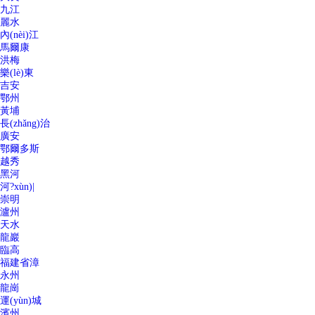
九江
麗水
內(nèi)江
馬爾康
洪梅
樂(lè)東
吉安
鄂州
黃埔
長(zhǎng)治
廣安
鄂爾多斯
越秀
黑河
河?xùn)|
崇明
瀘州
天水
龍巖
臨高
福建省漳
永州
龍崗
運(yùn)城
濱州