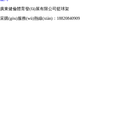
廣東健倫體育發(fā)展有限公司籃球架
采購(gòu)服務(wù)熱線(xiàn)：18820840909