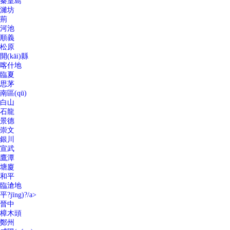
秦皇島
濰坊
荊
河池
順義
松原
開(kāi)縣
喀什地
臨夏
思茅
南區(qū)
白山
石龍
景德
崇文
銀川
宣武
鷹潭
塘廈
和平
臨滄地
平?jīng)?/a>
晉中
樟木頭
鄭州