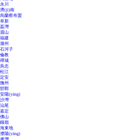
永川
濟(jì)南
烏蘭察布盟
阜新
荔灣
眉山
福建
滁州
石河子
倫教
禪城
吳忠
松江
定安
撫州
邯鄲
安陽(yáng)
沙灣
汕尾
嘉定
佛山
鐵嶺
海東地
濮陽(yáng)
盧灣