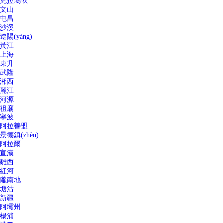
克拉瑪依
文山
屯昌
沙溪
遼陽(yáng)
黃江
上海
東升
武隆
湘西
麗江
河源
祖廟
寧波
阿拉善盟
景德鎮(zhèn)
阿拉爾
宣漢
雞西
紅河
隴南地
塘沽
新疆
阿壩州
楊浦