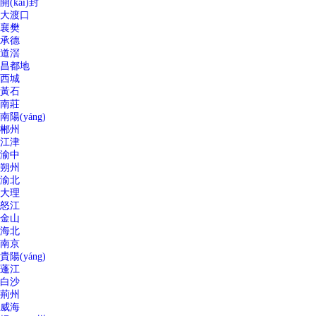
開(kāi)封
大渡口
襄樊
承德
道滘
昌都地
西城
黃石
南莊
南陽(yáng)
郴州
江津
渝中
朔州
渝北
大理
怒江
金山
海北
南京
貴陽(yáng)
蓬江
白沙
荊州
威海