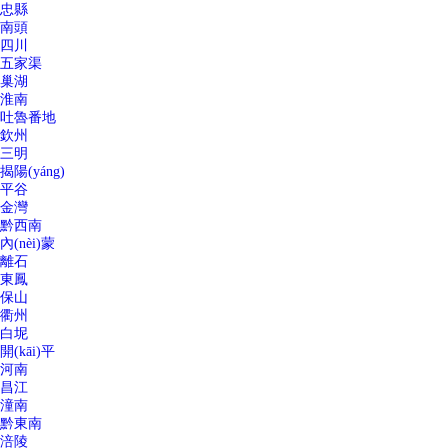
忠縣
南頭
四川
五家渠
巢湖
淮南
吐魯番地
欽州
三明
揭陽(yáng)
平谷
金灣
黔西南
內(nèi)蒙
離石
東鳳
保山
衢州
白坭
開(kāi)平
河南
昌江
潼南
黔東南
涪陵