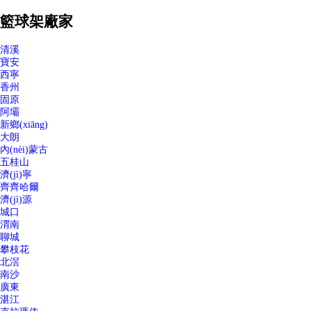
籃球架廠家
清溪
寶安
西寧
香州
固原
阿壩
新鄉(xiāng)
大朗
內(nèi)蒙古
五桂山
濟(jì)寧
齊齊哈爾
濟(jì)源
城口
渭南
聊城
攀枝花
北滘
南沙
廣東
湛江