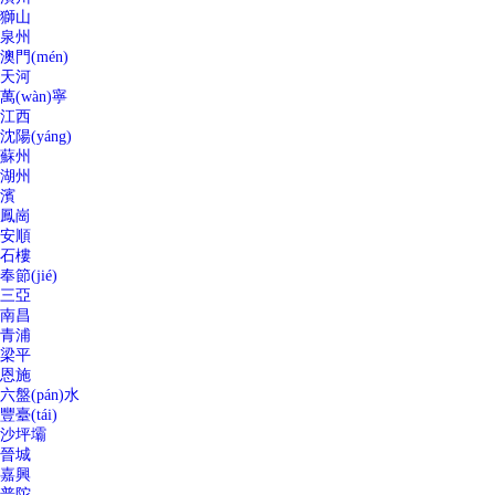
獅山
泉州
澳門(mén)
天河
萬(wàn)寧
江西
沈陽(yáng)
蘇州
湖州
濱
鳳崗
安順
石樓
奉節(jié)
三亞
南昌
青浦
梁平
恩施
六盤(pán)水
豐臺(tái)
沙坪壩
晉城
嘉興
普陀