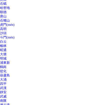
石碣
哈密地
順德
唐山
石嘴山
虎門(mén)
高明
沙頭
斗門(mén)
白云
榆林
昭通
大塘
明城
浦東新
鶴崗
從化
葫蘆島
大涌
四平
武漢
靜安
武威
南匯
連云港