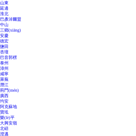
山東
延邊
淮北
巴彥淖爾盟
中山
三鄉(xiāng)
安慶
德宏
鹽田
杏壇
巴音郭楞
泰州
漳州
咸寧
萊蕪
潛江
荊門(mén)
廣西
均安
阿克蘇地
寶坻
樂(lè)平
大興安嶺
北碚
澄邁