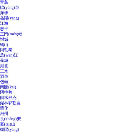
青島
陽(yáng)泉
海珠
岳陽(yáng)
江海
恩平
三門(mén)峽
增城
鶴山
阿勒泰
萬(wàn)江
荷城
湖北
三水
酒泉
包頭
南開(kāi)
阿拉善
圖木舒克
錫林郭勒盟
懷化
潮州
長(zhǎng)安
臺(tái)山
朝陽(yáng)