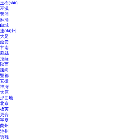
玉樹(shù)
巫溪
黃浦
麻涌
白城
達(dá)州
大足
延安
甘南
薊縣
拉薩
陜西
謝崗
豐都
安徽
神灣
太原
那曲地
北京
板芙
更合
寧夏
蘭州
池州
寶雞