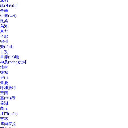
成都
鎮(zhèn)江
金華
中衛(wèi)
懷柔
烏海
東方
合肥
宿州
樂(lè)山
甘孜
畢節(jié)地
神農(nóng)架林
鐘村
鹽城
房山
肇慶
呼和浩特
黃南
臺(tái)灣
蕪湖
商丘
江門(mén)
吉林
博爾塔拉