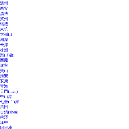
溫州
西安
淄博
賀州
張掖
東坑
大嶺山
湘潭
云浮
株洲
樂(lè)從
西藏
遂寧
寶山
淮安
安康
青海
天門(mén)
中山港
七臺(tái)河
莆田
古鎮(zhèn)
菏澤
漢中
阿里地