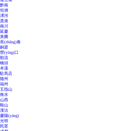
黔南
坦洲
漯河
貴港
南川
延慶
黃圃
長(zhǎng)春
銅梁
營(yíng)口
勒流
橋頭
本溪
駐馬店
隨州
福州
五指山
衡水
山西
鞍山
漢沽
慶陽(yáng)
光明
民眾