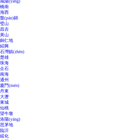
咸陽(yáng)
橋南
海西
盤(pán)錦
璧山
昌吉
黃山
銅仁地
紹興
石灣鎮(zhèn)
楚雄
珠海
企石
南海
通州
廈門(mén)
丹東
大瀝
東城
仙桃
望牛墩
洛陽(yáng)
思茅地
臨沂
綏化