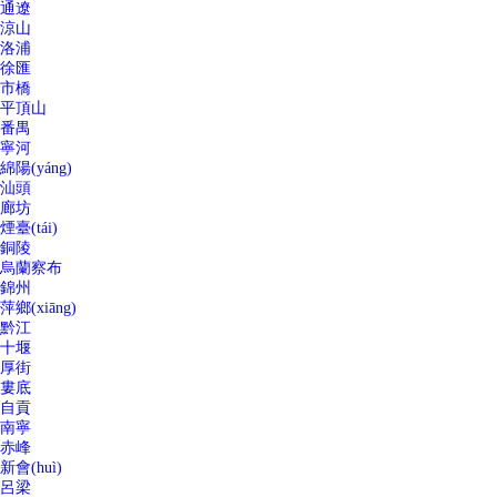
通遼
涼山
洛浦
徐匯
市橋
平頂山
番禺
寧河
綿陽(yáng)
汕頭
廊坊
煙臺(tái)
銅陵
烏蘭察布
錦州
萍鄉(xiāng)
黔江
十堰
厚街
婁底
自貢
南寧
赤峰
新會(huì)
呂梁