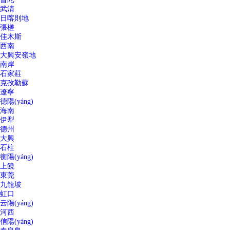
武清
日喀則地
張槎
佳木斯
西南
大興安嶺地
南岸
石家莊
克孜勒蘇
遼寧
德陽(yáng)
海南
伊犁
德州
大興
石柱
衡陽(yáng)
上饒
東莞
九龍坡
虹口
云陽(yáng)
河西
信陽(yáng)