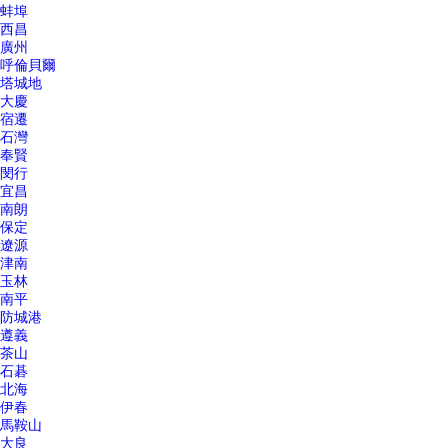
蚌埠
西昌
廣州
呼倫貝爾
塔城地
大慶
宿遷
石灣
奉賢
閔行
宜昌
南朗
保定
遼源
津南
玉林
南平
防城港
遵義
茶山
石碁
北海
伊春
馬鞍山
大良