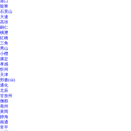
港口
龍華
石景山
大連
高埗
銅仁
橫瀝
紅橋
三角
秀山
小欖
康定
孝感
忻州
天津
邢臺(tái)
通化
北辰
甘孜州
撫順
亳州
黃岡
靜海
南通
常平