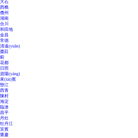
大石
西樵
儋州
湖南
合川
和田地
金昌
常德
清遠(yuǎn)
棗莊
薊
花都
日照
資陽(yáng)
來(lái)賓
墊江
西青
陳村
海淀
臨滄
昌平
丹灶
牡丹江
宜賓
重慶