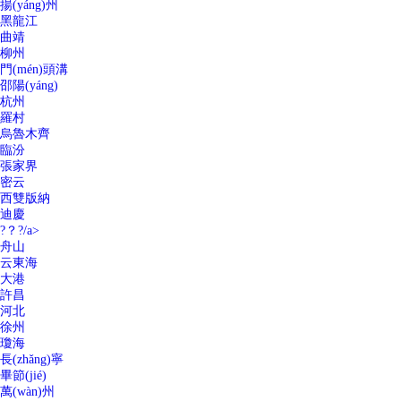
揚(yáng)州
黑龍江
曲靖
柳州
門(mén)頭溝
邵陽(yáng)
杭州
羅村
烏魯木齊
臨汾
張家界
密云
西雙版納
迪慶
?？?/a>
舟山
云東海
大港
許昌
河北
徐州
瓊海
長(zhǎng)寧
畢節(jié)
萬(wàn)州