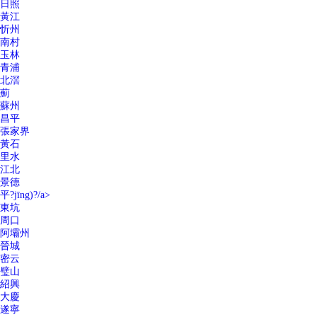
日照
黃江
忻州
南村
玉林
青浦
北滘
薊
蘇州
昌平
張家界
黃石
里水
江北
景德
平?jīng)?/a>
東坑
周口
阿壩州
晉城
密云
璧山
紹興
大慶
遂寧