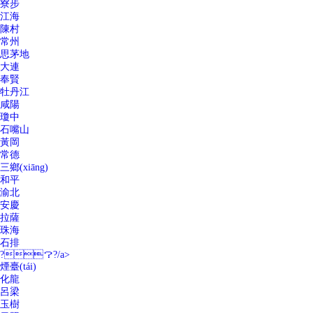
寮步
江海
陳村
常州
思茅地
大連
奉賢
牡丹江
咸陽
瓊中
石嘴山
黃岡
常德
三鄉(xiāng)
和平
渝北
安慶
拉薩
珠海
石排
?？?/a>
煙臺(tái)
化龍
呂梁
玉樹