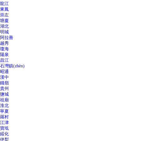
龍江
東鳳
崇左
塘廈
湖北
明城
阿拉善
越秀
瓊海
陽泉
昌江
石灣鎮(zhèn)
昭通
漢中
鐵嶺
貴州
鹽城
祖廟
淮北
寧夏
羅村
江津
寶坻
綏化
伊犁