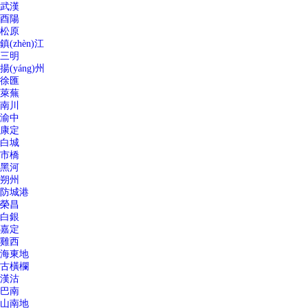
武漢
酉陽
松原
鎮(zhèn)江
三明
揚(yáng)州
徐匯
萊蕪
南川
渝中
康定
白城
市橋
黑河
朔州
防城港
榮昌
白銀
嘉定
雞西
海東地
古橫欄
漢沽
巴南
山南地