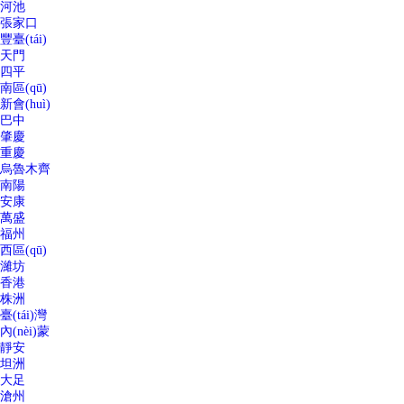
河池
張家口
豐臺(tái)
天門
四平
南區(qū)
新會(huì)
巴中
肇慶
重慶
烏魯木齊
南陽
安康
萬盛
福州
西區(qū)
濰坊
香港
株洲
臺(tái)灣
內(nèi)蒙
靜安
坦洲
大足
滄州