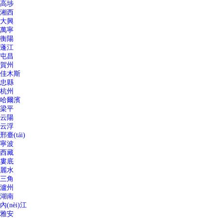
高埗
湘西
大興
萬寧
衡陽
蓬江
屯昌
賀州
佳木斯
忠縣
杭州
哈爾濱
梁平
云陽
云浮
邢臺(tái)
寧波
西藏
婁底
麗水
三角
瀘州
湖南
內(nèi)江
雅安