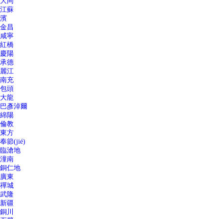
大同
江蘇
濱
金昌
咸寧
紅橋
慶陽
承德
麗江
南充
包頭
大龍
巴彥淖爾
綿陽
倫教
東方
奉節(jié)
臨滄地
潼南
銅仁地
廣東
禪城
武隆
新疆
銅川