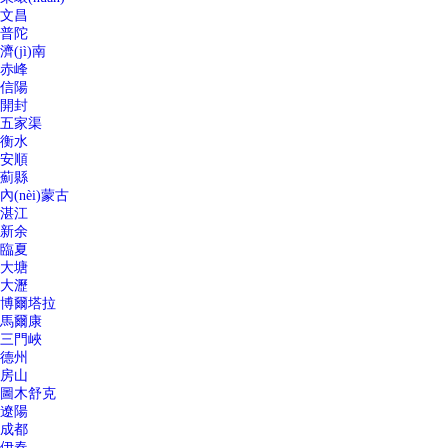
文昌
普陀
濟(jì)南
赤峰
信陽
開封
五家渠
衡水
安順
薊縣
內(nèi)蒙古
湛江
新余
臨夏
大塘
大瀝
博爾塔拉
馬爾康
三門峽
德州
房山
圖木舒克
遼陽
成都
伊春