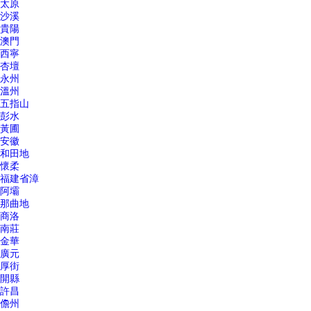
太原
沙溪
貴陽
澳門
西寧
杏壇
永州
溫州
五指山
彭水
黃圃
安徽
和田地
懷柔
福建省漳
阿壩
那曲地
商洛
南莊
金華
廣元
厚街
開縣
許昌
儋州