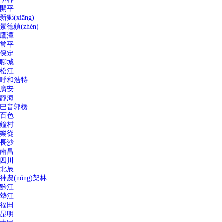
開平
新鄉(xiāng)
景德鎮(zhèn)
鷹潭
常平
保定
聊城
松江
呼和浩特
廣安
靜海
巴音郭楞
百色
鐘村
樂從
長沙
南昌
四川
北辰
神農(nóng)架林
黔江
墊江
福田
昆明