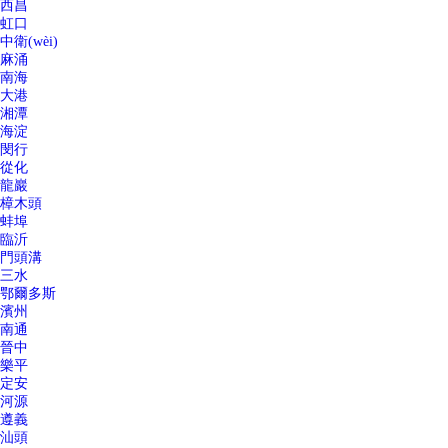
西昌
虹口
中衛(wèi)
麻涌
南海
大港
湘潭
海淀
閔行
從化
龍巖
樟木頭
蚌埠
臨沂
門頭溝
三水
鄂爾多斯
濱州
南通
晉中
樂平
定安
河源
遵義
汕頭