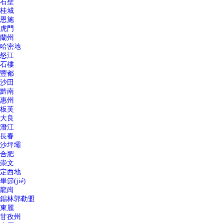
石壁
桂城
恩施
虎門
蘭州
哈密地
怒江
石樓
豐都
沙田
黔南
惠州
板芙
大良
潛江
長春
沙坪壩
合肥
崇文
定西地
畢節(jié)
龍崗
錫林郭勒盟
東麗
甘孜州