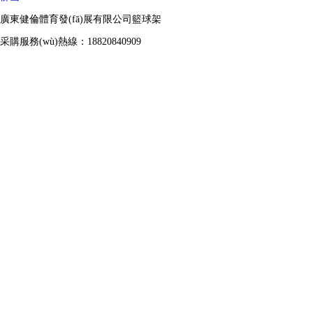
廣東健倫體育發(fā)展有限公司籃球架
采購服務(wù)熱線：18820840909