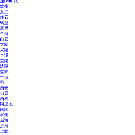
運(yùn)城
欽州
九江
離石
鶴壁
襄樊
金灣
白云
大朗
揭陽
本溪
益陽
沈陽
盤錦
十堰
荊
西安
自貢
西樵
阿里地
銅陵
柳州
威海
沙灣
上饒