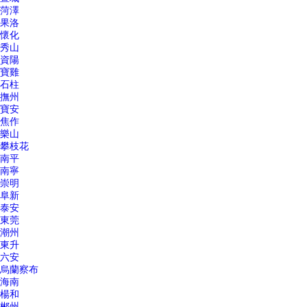
菏澤
果洛
懷化
秀山
資陽
寶雞
石柱
撫州
寶安
焦作
樂山
攀枝花
南平
南寧
崇明
阜新
泰安
東莞
潮州
東升
六安
烏蘭察布
海南
楊和
郴州