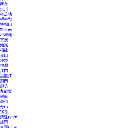
商丘
永川
林芝地
望牛墩
雙鴨山
黔東南
塔城地
宣漢
汕尾
福建
金山
沙頭
神灣
江門
黑龍江
荊門
廊坊
九龍坡
鶴崗
亳州
舟山
宿遷
清遠(yuǎn)
盧灣
東環(huán)