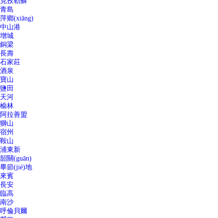
克孜勒蘇
青島
萍鄉(xiāng)
中山港
增城
銅梁
長壽
石家莊
酒泉
寶山
鹽田
天河
榆林
阿拉善盟
獅山
宿州
鞍山
浦東新
韶關(guān)
畢節(jié)地
來賓
長安
臨高
南沙
呼倫貝爾