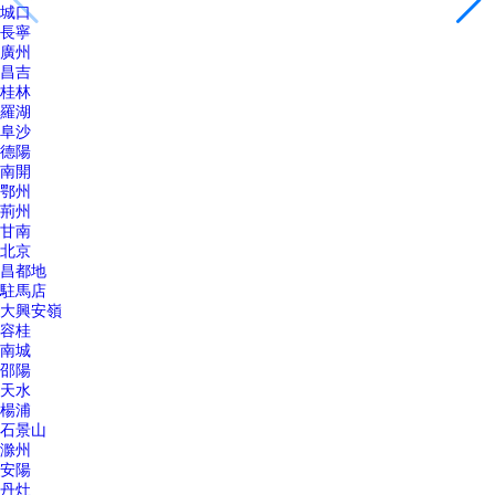
城口
長寧
廣州
昌吉
桂林
羅湖
阜沙
德陽
南開
鄂州
荊州
甘南
北京
昌都地
駐馬店
大興安嶺
容桂
南城
邵陽
天水
楊浦
石景山
滁州
安陽
丹灶