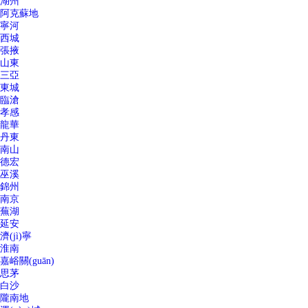
湖州
阿克蘇地
寧河
西城
張掖
山東
三亞
東城
臨滄
孝感
龍華
丹東
南山
德宏
巫溪
錦州
南京
蕪湖
延安
濟(jì)寧
淮南
嘉峪關(guān)
思茅
白沙
隴南地