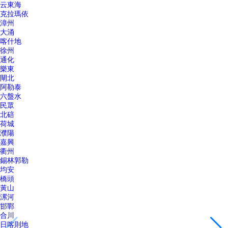
云東海
克拉瑪依
漳州
大涌
喀什地
徐州
通化
樂東
閘北
阿勒泰
六盤水
民眾
北碚
荷城
濮陽
嘉興
衢州
錫林郭勒
均安
橋頭
黃山
漯河
邯鄲
合川
日喀則地