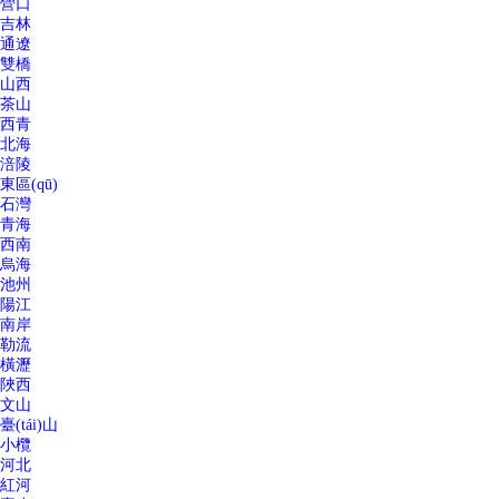
營口
吉林
通遼
雙橋
山西
茶山
西青
北海
涪陵
東區(qū)
石灣
青海
西南
烏海
池州
陽江
南岸
勒流
橫瀝
陜西
文山
臺(tái)山
小欖
河北
紅河