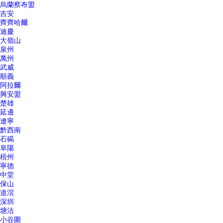
烏蘭察布盟
吉安
齊齊哈爾
迪慶
大嶺山
泉州
萬州
武威
順義
阿拉爾
興安盟
楚雄
延邊
遼寧
黔西南
石碣
阜陽
梧州
寧德
中堂
保山
道滘
深圳
塘沽
小谷圍