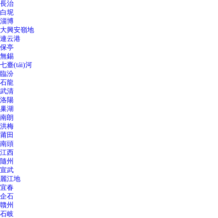
長治
白坭
淄博
大興安嶺地
連云港
保亭
無錫
七臺(tái)河
臨汾
石龍
武清
洛陽
巢湖
南朗
洪梅
莆田
南頭
江西
隨州
宣武
麗江地
宜春
企石
贛州
石岐