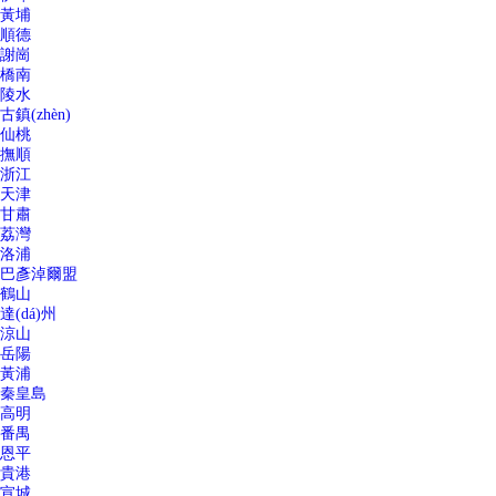
黃埔
順德
謝崗
橋南
陵水
古鎮(zhèn)
仙桃
撫順
浙江
天津
甘肅
荔灣
洛浦
巴彥淖爾盟
鶴山
達(dá)州
涼山
岳陽
黃浦
秦皇島
高明
番禺
恩平
貴港
宣城