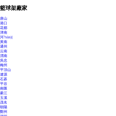
籃球架廠家
唐山
港口
花都
津南
河?xùn)|
黃南
通州
云南
渭南
吳忠
梅州
平頂山
遼源
石碁
平谷
南匯
綦江
玉溪
茂名
朝陽
鄭州