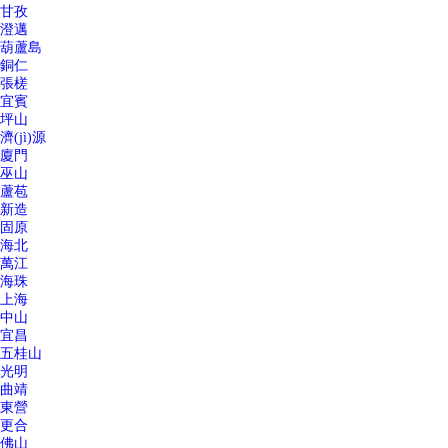
甘孜
澄邁
葫蘆島
銅仁
張槎
宜賓
坪山
濟(jì)源
廈門
巫山
蘆苞
新造
固原
海北
萬江
海珠
上海
中山
宜昌
五桂山
光明
曲靖
東營
更合
佛山