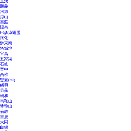
宣漢
順義
河源
涼山
棗莊
陽泉
巴彥淖爾盟
懷化
黔東南
塔城地
宜昌
五家渠
石岐
晉中
西樵
豐臺(tái)
紹興
萊蕪
楊和
馬鞍山
雙鴨山
倫教
重慶
大同
白銀