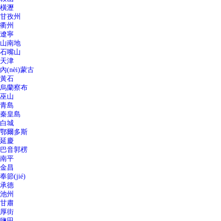
橫瀝
甘孜州
衢州
遼寧
山南地
石嘴山
天津
內(nèi)蒙古
黃石
烏蘭察布
巫山
青島
秦皇島
白城
鄂爾多斯
延慶
巴音郭楞
南平
金昌
奉節(jié)
承德
池州
甘肅
厚街
鹽田