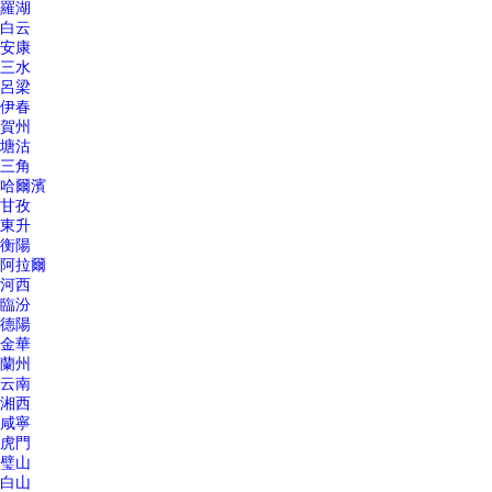
羅湖
白云
安康
三水
呂梁
伊春
賀州
塘沽
三角
哈爾濱
甘孜
東升
衡陽
阿拉爾
河西
臨汾
德陽
金華
蘭州
云南
湘西
咸寧
虎門
璧山
白山