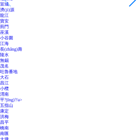
宣城
濟(jì)源
龍江
寶安
荊門
巫溪
小谷圍
江海
長(zhǎng)壽
陵水
無錫
茂名
吐魯番地
大石
昌江
小欖
渭南
平?jīng)?/a>
五指山
康定
洪梅
昌平
橋南
南匯
大塘