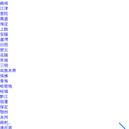
曲靖
江津
普陀
萬盛
海淀
上饒
安陽
盧灣
日照
密云
岳陽
常德
三明
烏魯木齊
張掖
青海
哈密地
桂城
黔江
宿遷
保定
鄂州
永州
南村
連云港