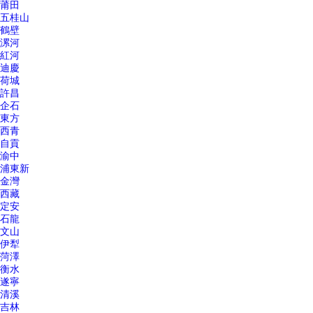
莆田
五桂山
鶴壁
漯河
紅河
迪慶
荷城
許昌
企石
東方
西青
自貢
渝中
浦東新
金灣
西藏
定安
石龍
文山
伊犁
菏澤
衡水
遂寧
清溪
吉林