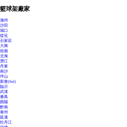
籃球架廠家
滁州
沙田
城口
從化
石家莊
大興
祖廟
北海
潛江
丹東
南沙
坪山
新會(huì)
臨沂
武漢
番禺
酉陽
黔南
泰州
延邊
牡丹江