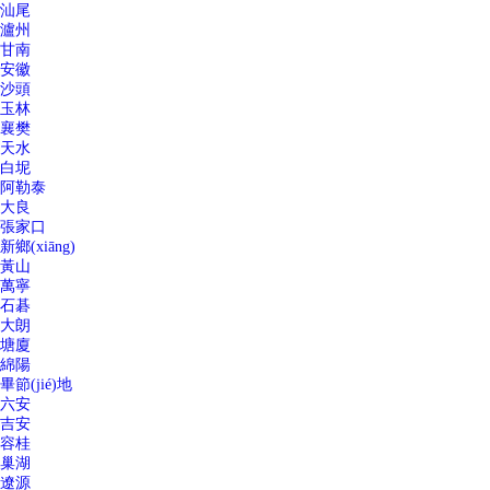
汕尾
瀘州
甘南
安徽
沙頭
玉林
襄樊
天水
白坭
阿勒泰
大良
張家口
新鄉(xiāng)
黃山
萬寧
石碁
大朗
塘廈
綿陽
畢節(jié)地
六安
吉安
容桂
巢湖
遼源