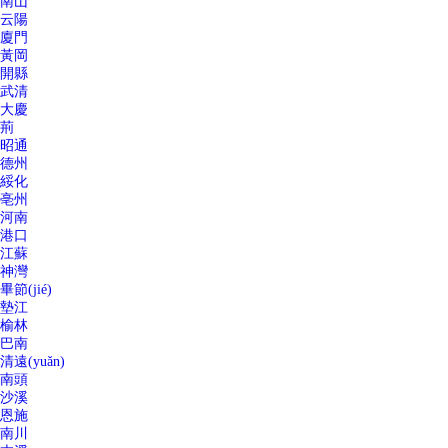
南山
云陽
廈門
黃岡
開縣
武清
大慶
荊
昭通
德州
綏化
亳州
河南
港口
江蘇
神灣
畢節(jié)
墊江
榆林
巴南
清遠(yuǎn)
南頭
沙溪
恩施
南川