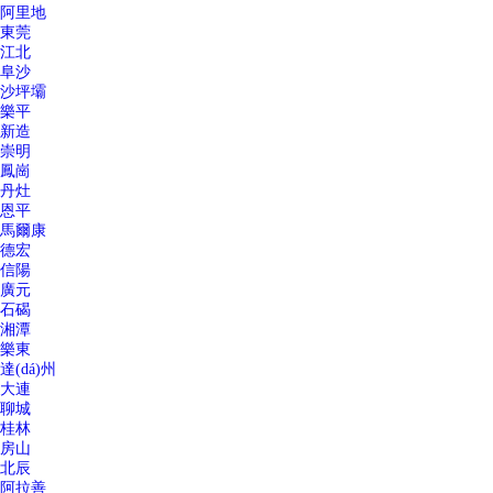
阿里地
東莞
江北
阜沙
沙坪壩
樂平
新造
崇明
鳳崗
丹灶
恩平
馬爾康
德宏
信陽
廣元
石碣
湘潭
樂東
達(dá)州
大連
聊城
桂林
房山
北辰
阿拉善