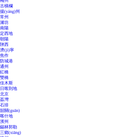
梅州
古橫欄
揚(yáng)州
常州
濰坊
南陽
定西地
朝陽
陜西
濟(jì)寧
焦作
防城港
通州
紅橋
雙橋
佳木斯
日喀則地
北京
荔灣
石排
韶關(guān)
喀什地
濱州
錫林郭勒
三鄉(xiāng)