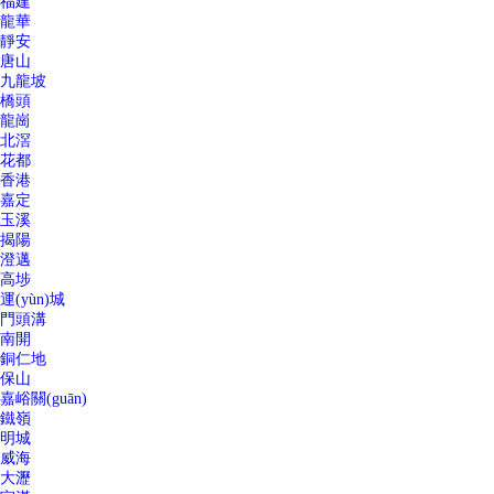
福建
龍華
靜安
唐山
九龍坡
橋頭
龍崗
北滘
花都
香港
嘉定
玉溪
揭陽
澄邁
高埗
運(yùn)城
門頭溝
南開
銅仁地
保山
嘉峪關(guān)
鐵嶺
明城
威海
大瀝