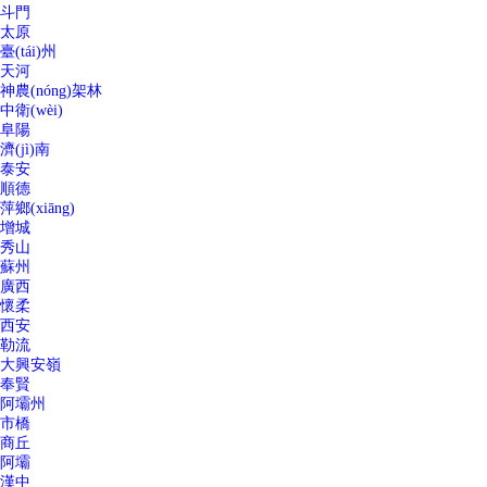
斗門
太原
臺(tái)州
天河
神農(nóng)架林
中衛(wèi)
阜陽
濟(jì)南
泰安
順德
萍鄉(xiāng)
增城
秀山
蘇州
廣西
懷柔
西安
勒流
大興安嶺
奉賢
阿壩州
市橋
商丘
阿壩
漢中