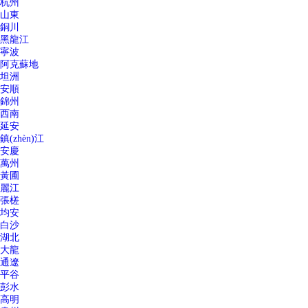
杭州
山東
銅川
黑龍江
寧波
阿克蘇地
坦洲
安順
錦州
西南
延安
鎮(zhèn)江
安慶
萬州
黃圃
麗江
張槎
均安
白沙
湖北
大龍
通遼
平谷
彭水
高明