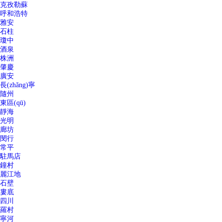
克孜勒蘇
呼和浩特
雅安
石柱
瓊中
酒泉
株洲
肇慶
廣安
長(zhǎng)寧
隨州
東區(qū)
靜海
光明
廊坊
閔行
常平
駐馬店
鐘村
麗江地
石壁
婁底
四川
羅村
寧河