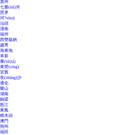
貴州
七臺(tái)河
思茅
河?xùn)|
汕頭
潼南
福州
西雙版納
越秀
海東地
阜新
臺(tái)山
東營(yíng)
宜賓
長(zhǎng)沙
通化
樂山
湖南
銅梁
怒江
東鳳
樟木頭
澳門
朔州
福田