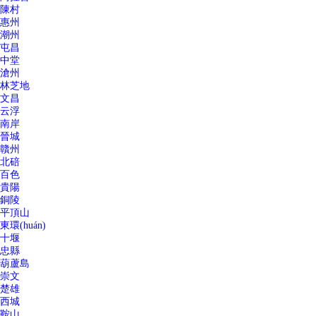
陳村
惠州
潮州
屯昌
中堂
滄州
林芝地
文昌
云浮
南岸
晉城
贛州
北碚
百色
貴陽
銅陵
平頂山
東環(huán)
十堰
忠縣
葫蘆島
崇文
楚雄
西城
鞍山