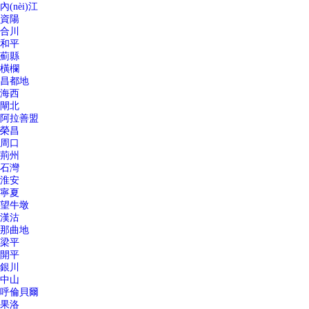
內(nèi)江
資陽
合川
和平
薊縣
橫欄
昌都地
海西
閘北
阿拉善盟
榮昌
周口
荊州
石灣
淮安
寧夏
望牛墩
漢沽
那曲地
梁平
開平
銀川
中山
呼倫貝爾
果洛