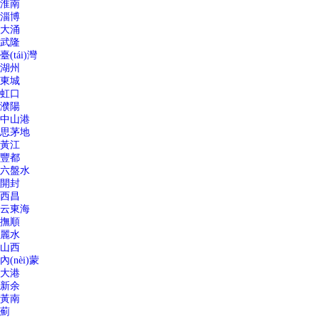
淮南
淄博
大涌
武隆
臺(tái)灣
湖州
東城
虹口
濮陽
中山港
思茅地
黃江
豐都
六盤水
開封
西昌
云東海
撫順
麗水
山西
內(nèi)蒙
大港
新余
黃南
薊