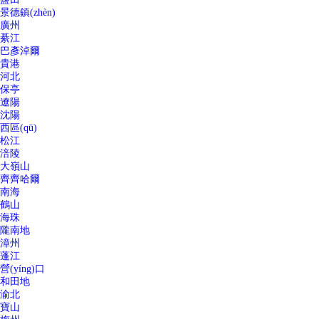
景德鎮(zhèn)
廣州
綦江
巴彥淖爾
貴港
河北
保亭
遼陽
沈陽
西區(qū)
松江
涪陵
大嶺山
齊齊哈爾
南海
鶴山
海珠
隴南地
漳州
蓬江
營(yíng)口
和田地
渝北
寶山