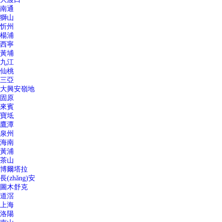
南通
獅山
忻州
楊浦
西寧
黃埔
九江
仙桃
三亞
大興安嶺地
固原
來賓
寶坻
鷹潭
泉州
海南
黃浦
茶山
博爾塔拉
長(zhǎng)安
圖木舒克
道滘
上海
洛陽