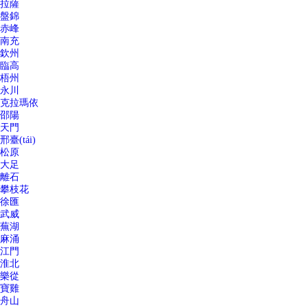
拉薩
盤錦
赤峰
南充
欽州
臨高
梧州
永川
克拉瑪依
邵陽
天門
邢臺(tái)
松原
大足
離石
攀枝花
徐匯
武威
蕪湖
麻涌
江門
淮北
樂從
寶雞
舟山