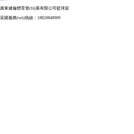
廣東健倫體育發(fā)展有限公司籃球架
采購服務(wù)熱線：18820840909