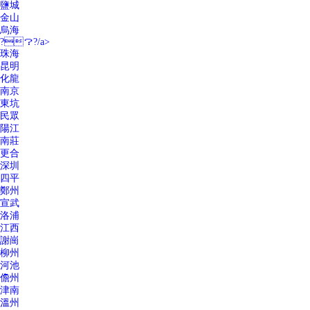
鹽城
金山
烏海
?？?/a>
珠海
昆明
化龍
南京
東坑
民眾
陽江
南莊
更合
深圳
四平
鄭州
宣武
洛浦
江西
謝崗
柳州
河池
儋州
津南
溫州