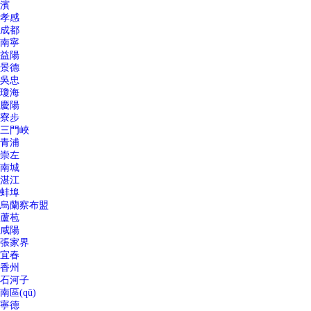
濱
孝感
成都
南寧
益陽
景德
吳忠
瓊海
慶陽
寮步
三門峽
青浦
崇左
南城
湛江
蚌埠
烏蘭察布盟
蘆苞
咸陽
張家界
宜春
香州
石河子
南區(qū)
寧德