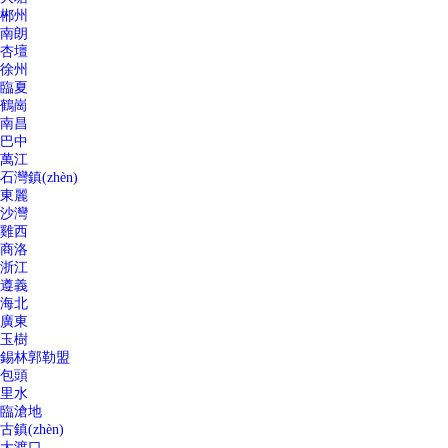
郴州
南朗
杏壇
徐州
臨夏
鶴崗
南昌
巴中
萬江
石灣鎮(zhèn)
東麗
沙灣
雞西
商洛
浙江
遵義
海北
廣東
玉樹
錫林郭勒盟
包頭
里水
臨滄地
古鎮(zhèn)
大渡口