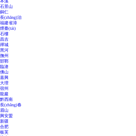
本溪
石景山
銅仁
長(zhǎng)治
福建省漳
煙臺(tái)
石樓
昌吉
禪城
黑河
撫州
邯鄲
臨滄
佛山
嘉興
大理
宿州
龍巖
黔西南
長(zhǎng)春
眉山
興安盟
新疆
合肥
板芙