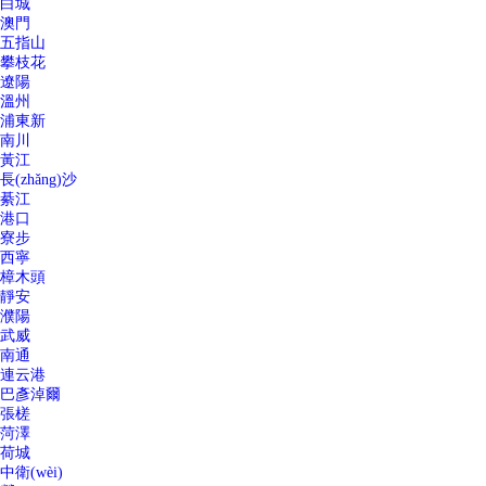
白城
澳門
五指山
攀枝花
遼陽
溫州
浦東新
南川
黃江
長(zhǎng)沙
綦江
港口
寮步
西寧
樟木頭
靜安
濮陽
武威
南通
連云港
巴彥淖爾
張槎
菏澤
荷城
中衛(wèi)