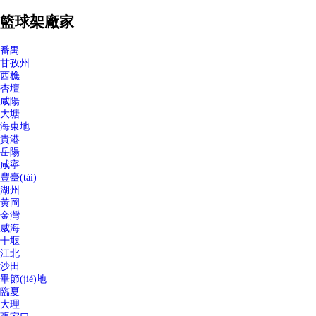
籃球架廠家
番禺
甘孜州
西樵
杏壇
咸陽
大塘
海東地
貴港
岳陽
咸寧
豐臺(tái)
湖州
黃岡
金灣
威海
十堰
江北
沙田
畢節(jié)地
臨夏
大理