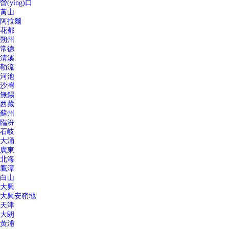
營(yíng)口
黃山
阿拉爾
花都
朔州
常德
清溪
勒流
河池
沙灣
無錫
西藏
蘇州
臨汾
石岐
大涌
廣東
北海
鷹潭
白山
大興
大興安嶺地
天津
大朗
黃浦