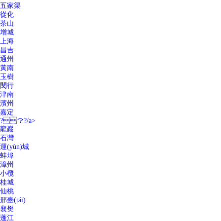
五家渠
從化
茶山
增城
上海
昌吉
通州
黃南
玉樹
閔行
津南
濱州
嘉定
?？?/a>
龍巖
石灣
運(yùn)城
蚌埠
漳州
小欖
桂城
仙桃
邢臺(tái)
襄樊
蓬江