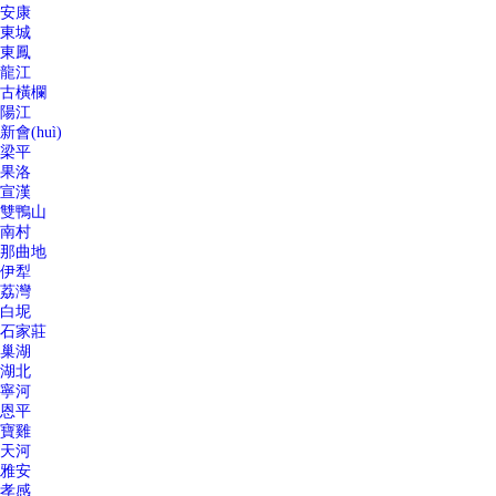
安康
東城
東鳳
龍江
古橫欄
陽江
新會(huì)
梁平
果洛
宣漢
雙鴨山
南村
那曲地
伊犁
荔灣
白坭
石家莊
巢湖
湖北
寧河
恩平
寶雞
天河
雅安
孝感