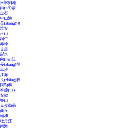
日喀則地
內(nèi)蒙
企石
中山港
長(zhǎng)治
淮安
巫山
銅仁
赤峰
甘肅
彭水
內(nèi)江
長(zhǎng)寧
阜沙
江海
長(zhǎng)春
阿勒泰
奉節(jié)
安徽
樂山
克孜勒蘇
商丘
楊和
牡丹江
南海