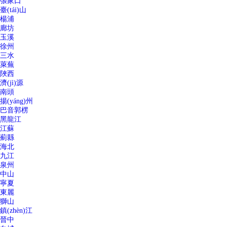
張家口
臺(tái)山
楊浦
廊坊
玉溪
徐州
三水
萊蕪
陜西
濟(jì)源
南頭
揚(yáng)州
巴音郭楞
黑龍江
江蘇
薊縣
海北
九江
泉州
中山
寧夏
東麗
獅山
鎮(zhèn)江
晉中