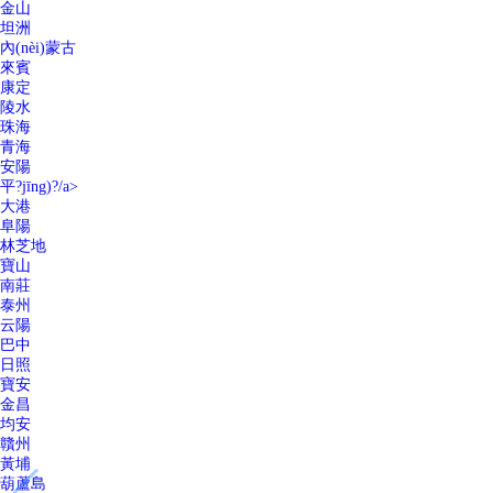
金山
坦洲
內(nèi)蒙古
來賓
康定
陵水
珠海
青海
安陽
平?jīng)?/a>
大港
阜陽
林芝地
寶山
南莊
泰州
云陽
巴中
日照
寶安
金昌
均安
贛州
黃埔
葫蘆島